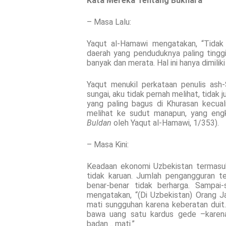
Kata Mereka Tentang Bukhara
– Masa Lalu:
Yaqut al-Hamawi mengatakan, “Tidak 
daerah yang penduduknya paling tingg
banyak dan merata. Hal ini hanya dimilik
Yaqut menukil perkataan penulis ash-
sungai, aku tidak pernah melihat, tidak
yang paling bagus di Khurasan kecual
melihat ke sudut manapun, yang engk
Buldan
oleh Yaqut al-Hamawi, 1/353).
– Masa Kini:
Keadaan ekonomi Uzbekistan termasuk
tidak karuan. Jumlah pengangguran t
benar-benar tidak berharga. Sampai-
mengatakan, “(Di Uzbekistan) Orang J
mati sungguhan karena keberatan duit.
bawa uang satu kardus gede –karena
badan… mati.”