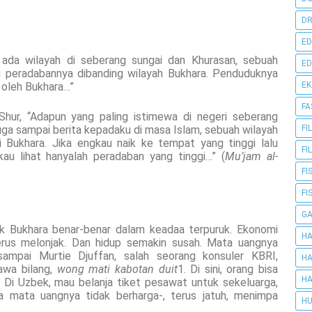
DR
ED
ada wilayah di seberang sungai dan Khurasan, sebuah
ED
i peradabannya dibanding wilayah Bukhara. Penduduknya
i oleh Bukhara…”
E
FA
Shur, “Adapun yang paling istimewa di negeri seberang
 juga sampai berita kepadaku di masa Islam, sebuah wilayah
FI
i Bukhara. Jika engkau naik ke tempat yang tinggi lalu
FI
au lihat hanyalah peradaban yang tinggi…” (
Mu’jam al-
FI
FI
G
 Bukhara benar-benar dalam keadaa terpuruk. Ekonomi
HA
erus melonjak. Dan hidup semakin susah. Mata uangnya
sampai Murtie Djuffan, salah seorang konsuler KBRI,
HA
awa bilang,
wong mati kabotan duit
1. Di sini, orang bisa
HA
 Di Uzbek, mau belanja tiket pesawat untuk sekeluarga,
 mata uangnya tidak berharga-, terus jatuh, menimpa
HU