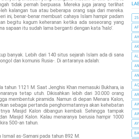
LA
gah tidak pernah berpuasa. Mereka juga jarang terlihat
oleh kalangan tua atau beberapa orang saja dari mereka.
eri ini, benar-benar membuat cahaya Islam hampir padam
25
an begitu kagum keheranan ketika ada seseorang yang
a sapaan itu sudah lama berganti dengan kata ‘halo’.
AF
AH
AK
up banyak. Lebih dari 140 situs sejarah Islam ada di sana
AL
ongol dan komunis Rusia-. Di antaranya adalah:
AN
A
AQ
ada tahun 1121 M. Saat Jenghis Khan memasuki Bukhara, ia
ranya tetap utuh. Dikisahkan lebih dari 30.000 orang
AR
ingga membentuk piramida. Namun di depan Menara Kalon,
biarkan sebagai pertanda penghormatannya akan kehebatan
AW
tnya Masjid Kalon dibangun kembali. Sehingga tampak
AW
dan Masjid Kalon. Kalau menaranya berusia hampir 1000
kira 500-an tahun.
AY
BA
h Ismail as-Samani pada tahun 892 M.