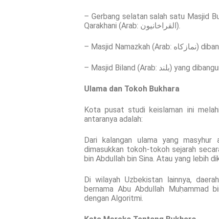
– Gerbang selatan salah satu Masjid Bu
Qarakhani (Arab: القراخانيون).
– Masjid Nama
– Masjid Biland (Arab: د
Ulama dan Tokoh Bukhara
Kota pusat studi keislaman ini mela
antaranya adalah:
Dari kalangan ulama yang masyhur a
dimasukkan tokoh-tokoh sejarah secar
bin Abdullah bin Sina. Atau yang lebih d
Di wilayah Uzbekistan lainnya, daer
bernama Abu Abdullah Muḥammad bin 
dengan Algoritmi.