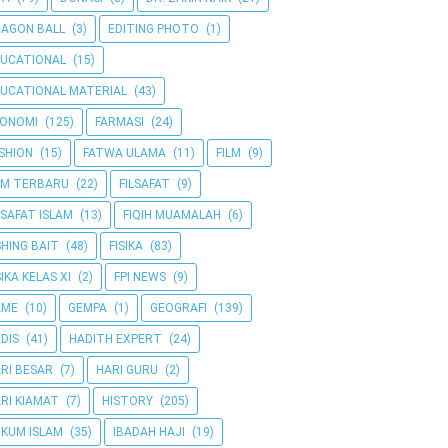
AGON BALL
(3)
EDITING PHOTO
(1)
UCATIONAL
(15)
UCATIONAL MATERIAL
(43)
KONOMI
(125)
FARMASI
(24)
SHION
(15)
FATWA ULAMA
(11)
FILM
(9)
LM TERBARU
(22)
FILSAFAT
(9)
LSAFAT ISLAM
(13)
FIQIH MUAMALAH
(6)
SHING BAIT
(48)
FISIKA
(83)
SIKA KELAS XI
(2)
FPI NEWS
(9)
AME
(10)
GEMPA
(1)
GEOGRAFI
(139)
DIS
(41)
HADITH EXPERT
(24)
RI BESAR
(7)
HARI GURU
(2)
RI KIAMAT
(7)
HISTORY
(205)
KUM ISLAM
(35)
IBADAH HAJI
(19)