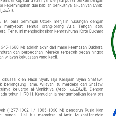
kembali kepada tradisinya. Menjadi pusat perkembangan
sa kepemimpinan dua kabilah berikutnya; al-Janiyah (Arab:
الجانية) dan al-Ostrakhaniyah (Arab: الأستراخانية).
 M, para pemimpin Uzbek menjalin hubungan dengan
sia menyebut semua orang-orang Asia Tengah atau
ra. Tentu ini mengindikasikan kemasyhuran Kota Bukhara
645-1680 M) adalah akhir dari masa keemasan Bukhara.
nduran dan perpecahan. Mereka terpecah-pecah hingga
an wilayah kekuasaan yang kecil.
ikuasai oleh Nadir Syah, raja Kerajaan Syiah Shafawi.
k berlangsung lama. Wilayah itu merdeka dari Shafawi
rga al-Manikitiya (Arab: المانگيتية). Dengan
da tahun 1170 H. Kemudian ia mengembalikan identitas
yah (1277-1302 H/ 1885-1860 M) pengaruh Rusia kian
g sungai. Hal itu memaksa al-Amir Muzhaffaruddin