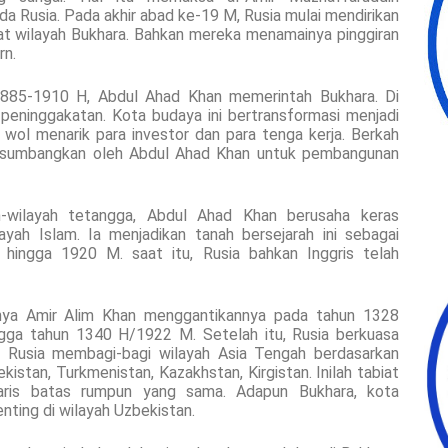
 Rusia. Pada akhir abad ke-19 M, Rusia mulai mendirikan
at wilayah Bukhara. Bahkan mereka menamainya pinggiran
rn.
885-1910 H, Abdul Ahad Khan memerintah Bukhara. Di
eninggakatan. Kota budaya ini bertransformasi menjadi
n wol menarik para investor dan para tenga kerja. Berkah
 disumbangkan oleh Abdul Ahad Khan untuk pembangunan
h-wilayah tetangga, Abdul Ahad Khan berusaha keras
yah Islam. Ia menjadikan tanah bersejarah ini sebagai
hingga 1920 M. saat itu, Rusia bahkan Inggris telah
nya Amir Alim Khan menggantikannya pada tahun 1328
ngga tahun 1340 H/1922 M. Setelah itu, Rusia berkuasa
 Rusia membagi-bagi wilayah Asia Tengah berdasarkan
kistan, Turkmenistan, Kazakhstan, Kirgistan. Inilah tabiat
aris batas rumpun yang sama. Adapun Bukhara, kota
enting di wilayah Uzbekistan.