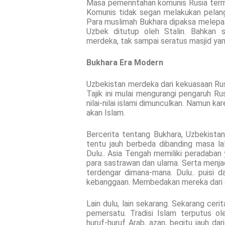
Masa pemerintahan komunis Rusia term
Komunis tidak segan melakukan pelan
Para muslimah Bukhara dipaksa melepas 
Uzbek ditutup oleh Stalin. Bahkan s
merdeka, tak sampai seratus masjid yan
Bukhara Era Modern
Uzbekistan merdeka dari kekuasaan Rus
Tajik ini mulai mengurangi pengaruh Ru
nilai-nilai islami dimunculkan. Namun k
akan Islam.
Bercerita tentang Bukhara, Uzbekista
tentu jauh berbeda dibanding masa la
Dulu.. Asia Tengah memiliki peradaban 
para sastrawan dan ulama. Serta menjadi
terdengar dimana-mana. Dulu.. puisi da
kebanggaan. Membedakan mereka dari 
Lain dulu, lain sekarang. Sekarang cer
pemersatu. Tradisi Islam terputus ol
huruf-huruf Arab, azan, begitu jauh da