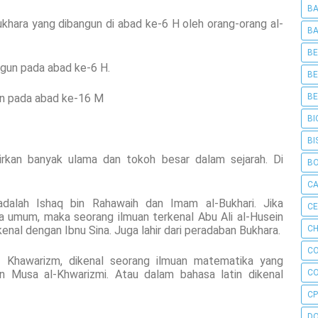
BA
khara yang dibangun di abad ke-6 H oleh orang-orang al-
BA
BE
zkah (Arab: نمازكاه) dibangun pada abad ke-6 H.
BE
بلن) yang dibangun pada abad ke-16 M
BE
BI
BI
hirkan banyak ulama dan tokoh besar dalam sejarah. Di
B
C
dalah Ishaq bin Rahawaih dan Imam al-Bukhari. Jika
C
a umum, maka seorang ilmuan terkenal Abu Ali al-Husein
ikenal dengan Ibnu Sina. Juga lahir dari peradaban Bukhara.
CH
C
ah Khawarizm, dikenal seorang ilmuan matematika yang
Musa al-Khwarizmi. Atau dalam bahasa latin dikenal
C
CP
D