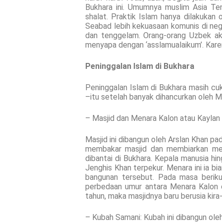
Bukhara ini. Umumnya muslim Asia Ten
shalat. Praktik Islam hanya dilakukan 
Seabad lebih kekuasaan komunis di neg
dan tenggelam. Orang-orang Uzbek ak
menyapa dengan ‘asslamualaikum’. Karen
Peninggalan Islam di Bukhara
Peninggalan Islam di Bukhara masih cuk
–itu setelah banyak dihancurkan oleh M
– Masjid dan Menara Kalon atau Kaylan
Masjid ini dibangun oleh Arslan Khan p
membakar masjid dan membiarkan mena
dibantai di Bukhara. Kepala manusia h
Jenghis Khan terpekur. Menara ini ia 
bangunan tersebut. Pada masa beriku
perbedaan umur antara Menara Kalon 
tahun, maka masjidnya baru berusia kira-
– Kubah Samani: Kubah ini dibangun ole