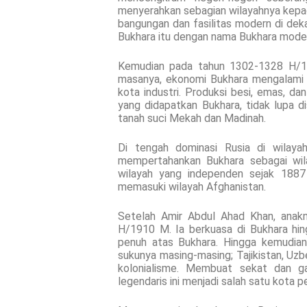
menyerahkan sebagian wilayahnya kepada
bangungan dan fasilitas modern di dek
Bukhara itu dengan nama Bukhara mode
Kemudian pada tahun 1302-1328 H/1
masanya, ekonomi Bukhara mengalami p
kota industri. Produksi besi, emas, da
yang didapatkan Bukhara, tidak lupa
tanah suci Mekah dan Madinah.
Di tengah dominasi Rusia di wilaya
mempertahankan Bukhara sebagai wila
wilayah yang independen sejak 1887 
memasuki wilayah Afghanistan.
Setelah Amir Abdul Ahad Khan, anak
H/1910 M. Ia berkuasa di Bukhara hi
penuh atas Bukhara. Hingga kemudian
sukunya masing-masing; Tajikistan, Uzbe
kolonialisme. Membuat sekat dan g
legendaris ini menjadi salah satu kota p