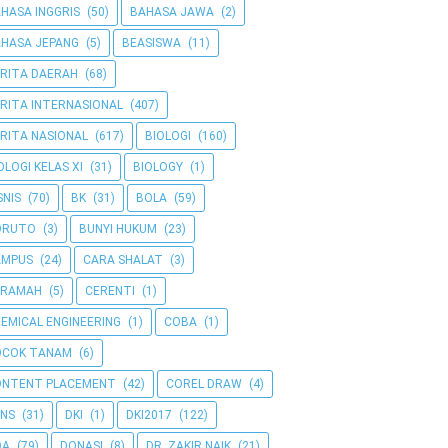
HASA INGGRIS
(50)
BAHASA JAWA
(2)
HASA JEPANG
(5)
BEASISWA
(11)
RITA DAERAH
(68)
RITA INTERNASIONAL
(407)
RITA NASIONAL
(617)
BIOLOGI
(160)
OLOGI KELAS XI
(31)
BIOLOGY
(1)
SNIS
(70)
BK
(31)
BOLA
(59)
ORUTO
(3)
BUNYI HUKUM
(23)
AMPUS
(24)
CARA SHALAT
(3)
ERAMAH
(5)
CERENTI
(1)
EMICAL ENGINEERING
(1)
COBA
(1)
OCOK TANAM
(6)
ONTENT PLACEMENT
(42)
COREL DRAW
(4)
NS
(31)
DKI
(1)
DKI2017
(122)
OA
(79)
DONASI
(8)
DR. ZAKIR NAIK
(21)