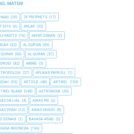
BEL MATERI
 NABI
(25)
25 PROPHETS
(17)
F 2016
(6)
AHLAK
(32)
LI HADITS
(76)
AKHIR ZAMAN
(2)
IDAH
(62)
AL QUR'AN
(85)
 QURAN
(60)
AL-QURAN
(37)
DROID
(82)
ANIME
(3)
NTROPOLOGI
(27)
APLIKASI PAYROLL
(1)
IDAH
(53)
ARTICLE
(48)
ARTIKEL
(150)
TIKEL ISLAMI
(540)
ASTRONOMI
(30)
AS DAJJAL
(4)
AWAS PKI
(2)
AS SYIAH
(12)
AWAS YAHUDI
(8)
O DONASI
(1)
BAHASA ARAB
(3)
HASA INDONESIA
(106)