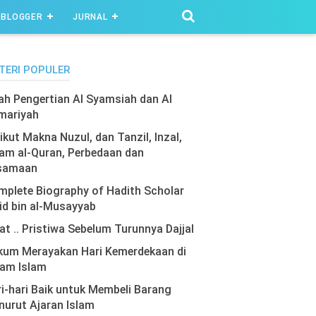
BLOGGER
JURNAL
TERI POPULER
lah Pengertian Al Syamsiah dan Al
mariyah
ikut Makna Nuzul, dan Tanzil, Inzal,
am al-Quran, Perbedaan dan
samaan
plete Biography of Hadith Scholar
id bin al-Musayyab
at .. Pristiwa Sebelum Turunnya Dajjal
kum Merayakan Hari Kemerdekaan di
lam Islam
i-hari Baik untuk Membeli Barang
urut Ajaran Islam