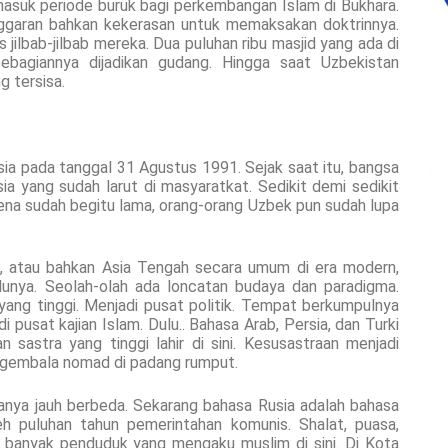
asuk periode buruk bagi perkembangan Islam di Bukhara.
ggaran bahkan kekerasan untuk memaksakan doktrinnya.
jilbab-jilbab mereka. Dua puluhan ribu masjid yang ada di
ebagiannya dijadikan gudang. Hingga saat Uzbekistan
g tersisa.
ia pada tanggal 31 Agustus 1991. Sejak saat itu, bangsa
sia yang sudah larut di masyaratkat. Sedikit demi sedikit
arena sudah begitu lama, orang-orang Uzbek pun sudah lupa
n, atau bahkan Asia Tengah secara umum di era modern,
lunya. Seolah-olah ada loncatan budaya dan paradigma.
yang tinggi. Menjadi pusat politik. Tempat berkumpulnya
 pusat kajian Islam. Dulu.. Bahasa Arab, Persia, dan Turki
n sastra yang tinggi lahir di sini. Kesusastraan menjadi
gembala nomad di padang rumput.
itanya jauh berbeda. Sekarang bahasa Rusia adalah bahasa
eh puluhan tahun pemerintahan komunis. Shalat, puasa,
ri banyak penduduk yang mengaku muslim di sini. Di Kota