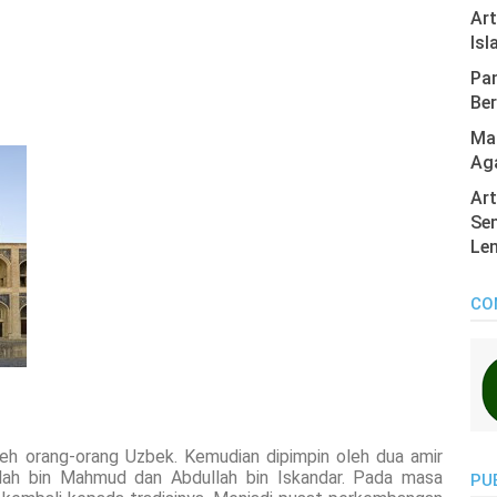
Ar
Isl
Pan
Ber
Mas
Ag
Art
Sen
Len
CO
leh orang-orang Uzbek. Kemudian dipimpin oleh dua amir
ullah bin Mahmud dan Abdullah bin Iskandar. Pada masa
PU