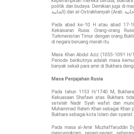
kepemimpinan mereka berdua, Bukhara 
politik dan budaya. Demikian juga di ma
Pada abad ke-10 H atau abad 17-18
Kekaisaran Rusia. Orang-orang Ru
Turkmenistan Timur dengan orang Bukha
di negara beruang merah itu.
Masa Khan Abdul Aziz (1055-1091 H/1
Periode berikutnya adalah masa kemu
banyak sekali para amir di Bukhara deng
Masa Penjajahan Rusia
Pada tahun 1153 H/1740 M, Bukhara d
Kekuasaan Shafawi atas Bukhara tida
setelah Nadir Syah wafat dan munculnya kelua
Muhammad Rahim Khan sebagai Khan pa
Bukhara sebagai kota Islam dan syariat.
Pada masa al-Amir Muzhaffaruddin S
mencengkram negeri-negeri seberan