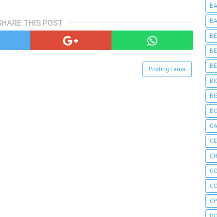
BA
BA
SHARE THIS POST
BE
BE
BE
Posting Lama
BI
BI
B
C
C
CH
C
C
CP
D