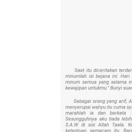
Saat itu diceritakan terdeng
minumlah isi bejana ini. Har
minum semua yang selama in
kewajipan untukmu." Bunyi suar
Sebagai orang yang arif, Ab
menyerupai wahyu itu cuma s
marahlah ia dan berkata :
Sesungguhnya aku tiada leb
S.A.W di sisi Allah Taala. 
ketentuan semacam itu. Bar