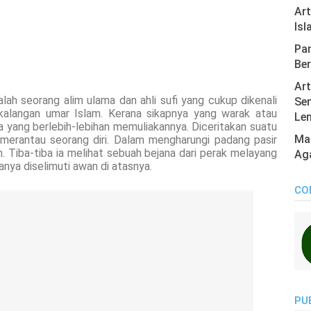
Ar
Isl
Pan
Ber
Art
eorang alim ulama dan ahli sufi yang cukup dikenali
Sen
kalangan umar Islam. Kerana sikapnya yang warak atau
Len
 yang berlebih-lebihan memuliakannya. Diceritakan suatu
Mas
an merantau seorang diri. Dalam mengharungi padang pasir
n. Tiba-tiba ia melihat sebuah bejana dari perak melayang
Ag
anya diselimuti awan di atasnya.
CO
PU