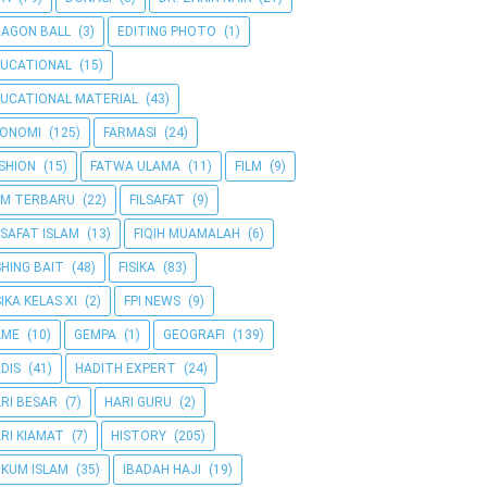
AGON BALL
(3)
EDITING PHOTO
(1)
UCATIONAL
(15)
UCATIONAL MATERIAL
(43)
KONOMI
(125)
FARMASI
(24)
SHION
(15)
FATWA ULAMA
(11)
FILM
(9)
LM TERBARU
(22)
FILSAFAT
(9)
LSAFAT ISLAM
(13)
FIQIH MUAMALAH
(6)
SHING BAIT
(48)
FISIKA
(83)
SIKA KELAS XI
(2)
FPI NEWS
(9)
AME
(10)
GEMPA
(1)
GEOGRAFI
(139)
DIS
(41)
HADITH EXPERT
(24)
RI BESAR
(7)
HARI GURU
(2)
RI KIAMAT
(7)
HISTORY
(205)
KUM ISLAM
(35)
IBADAH HAJI
(19)