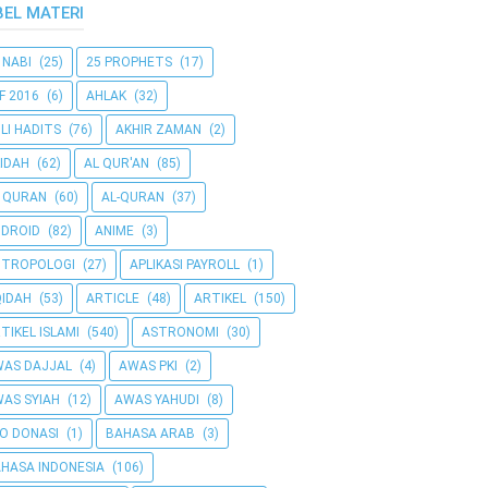
BEL MATERI
 NABI
(25)
25 PROPHETS
(17)
F 2016
(6)
AHLAK
(32)
LI HADITS
(76)
AKHIR ZAMAN
(2)
IDAH
(62)
AL QUR'AN
(85)
 QURAN
(60)
AL-QURAN
(37)
DROID
(82)
ANIME
(3)
NTROPOLOGI
(27)
APLIKASI PAYROLL
(1)
IDAH
(53)
ARTICLE
(48)
ARTIKEL
(150)
TIKEL ISLAMI
(540)
ASTRONOMI
(30)
AS DAJJAL
(4)
AWAS PKI
(2)
AS SYIAH
(12)
AWAS YAHUDI
(8)
O DONASI
(1)
BAHASA ARAB
(3)
HASA INDONESIA
(106)