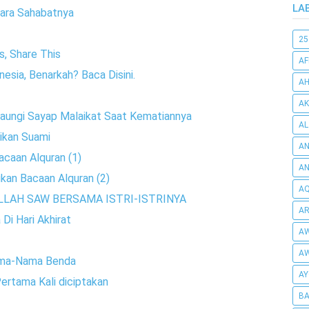
LA
Para Sahabatnya
25
s, Share This
AF
nesia, Benarkah? Baca Disini.
AH
AK
Dinaungi Sayap Malaikat Saat Kematiannya
AL
dikan Suami
AN
caan Alquran (1)
A
kan Bacaan Alquran (2)
AQ
LAH SAW BERSAMA ISTRI-ISTRINYA
AR
Di Hari Akhirat
AW
AW
ama-Nama Benda
AY
ertama Kali diciptakan
BA