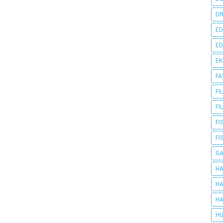
DR
ED
ED
E
FA
FI
FI
FI
FI
G
HA
HA
HA
HU