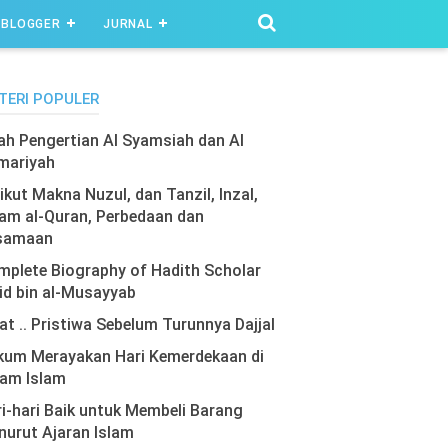
BLOGGER
JURNAL
TERI POPULER
lah Pengertian Al Syamsiah dan Al
mariyah
ikut Makna Nuzul, dan Tanzil, Inzal,
am al-Quran, Perbedaan dan
samaan
plete Biography of Hadith Scholar
id bin al-Musayyab
at .. Pristiwa Sebelum Turunnya Dajjal
kum Merayakan Hari Kemerdekaan di
lam Islam
i-hari Baik untuk Membeli Barang
urut Ajaran Islam