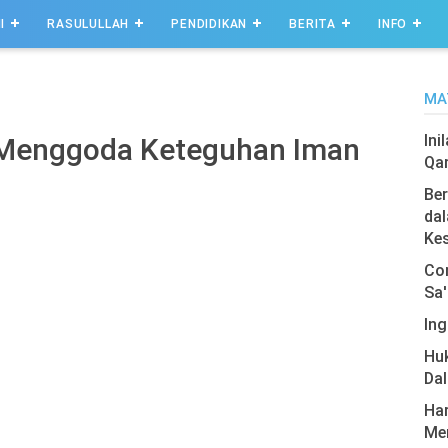
I
RASULULLAH
PENDIDIKAN
BERITA
INFO
MA
Ini
 Menggoda Keteguhan Iman
Qa
Ber
dal
Ke
Com
Sa'
Ing
Hu
Da
Har
Men