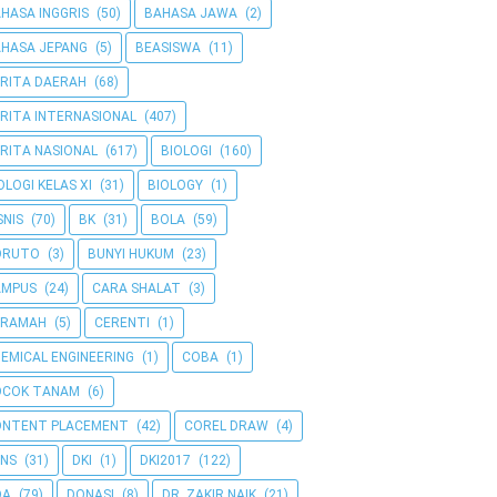
HASA INGGRIS
(50)
BAHASA JAWA
(2)
HASA JEPANG
(5)
BEASISWA
(11)
RITA DAERAH
(68)
RITA INTERNASIONAL
(407)
RITA NASIONAL
(617)
BIOLOGI
(160)
OLOGI KELAS XI
(31)
BIOLOGY
(1)
SNIS
(70)
BK
(31)
BOLA
(59)
ORUTO
(3)
BUNYI HUKUM
(23)
AMPUS
(24)
CARA SHALAT
(3)
ERAMAH
(5)
CERENTI
(1)
EMICAL ENGINEERING
(1)
COBA
(1)
OCOK TANAM
(6)
ONTENT PLACEMENT
(42)
COREL DRAW
(4)
NS
(31)
DKI
(1)
DKI2017
(122)
OA
(79)
DONASI
(8)
DR. ZAKIR NAIK
(21)