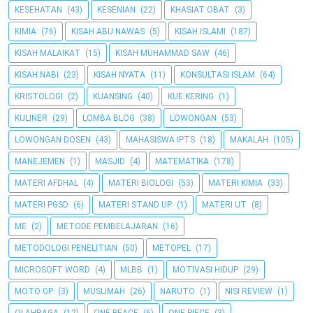
KESEHATAN
(43)
KESENIAN
(22)
KHASIAT OBAT
(3)
KIMIA
(76)
KISAH ABU NAWAS
(5)
KISAH ISLAMI
(187)
KISAH MALAIKAT
(15)
KISAH MUHAMMAD SAW
(46)
KISAH NABI
(23)
KISAH NYATA
(11)
KONSULTASI ISLAM
(64)
KRISTOLOGI
(2)
KUANSING
(40)
KUE KERING
(1)
KULINER
(29)
LOMBA BLOG
(38)
LOWONGAN
(53)
LOWONGAN DOSEN
(43)
MAHASISWA IPTS
(18)
MAKALAH
(105)
MANEJEMEN
(1)
MASJID
(4)
MATEMATIKA
(178)
MATERI AFDHAL
(4)
MATERI BIOLOGI
(53)
MATERI KIMIA
(33)
MATERI PGSD
(6)
MATERI STAND UP
(1)
MATERI UT
(8)
ME
(2)
METODE PEMBELAJARAN
(16)
METODOLOGI PENELITIAN
(50)
METOPEL
(17)
MICROSOFT WORD
(4)
MLBB
(1)
MOTIVASI HIDUP
(29)
MOTO GP
(3)
MUSLIMAH
(26)
NARUTO
(1)
NISI REVIEW
(1)