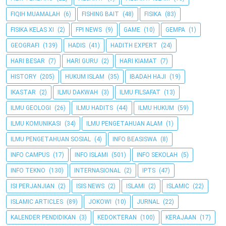
FIQIH MUAMALAH
(6)
FISHING BAIT
(48)
FISIKA
(83)
FISIKA KELAS XI
(2)
FPI NEWS
(9)
GAME
(10)
GEMPA
(1)
GEOGRAFI
(139)
HADIS
(41)
HADITH EXPERT
(24)
HARI BESAR
(7)
HARI GURU
(2)
HARI KIAMAT
(7)
HISTORY
(205)
HUKUM ISLAM
(35)
IBADAH HAJI
(19)
IKASTAR
(2)
ILMU DAKWAH
(3)
ILMU FILSAFAT
(13)
ILMU GEOLOGI
(26)
ILMU HADITS
(44)
ILMU HUKUM
(59)
ILMU KOMUNIKASI
(34)
ILMU PENGETAHUAN ALAM
(1)
ILMU PENGETAHUAN SOSIAL
(4)
INFO BEASISWA
(8)
INFO CAMPUS
(17)
INFO ISLAMI
(501)
INFO SEKOLAH
(5)
INFO TEKNO
(130)
INTERNASIONAL
(2)
IPTS
(47)
ISI PERJANJIAN
(2)
ISIS NEWS
(2)
ISLAMI
(2)
ISLAMIC
(22)
ISLAMIC ARTICLES
(89)
JOKOWI
(10)
JURNAL
(22)
KALENDER PENDIDIKAN
(3)
KEDOKTERAN
(100)
KERAJAAN
(17)