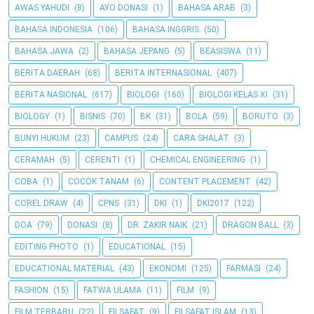
AWAS YAHUDI
(8)
AYO DONASI
(1)
BAHASA ARAB
(3)
BAHASA INDONESIA
(106)
BAHASA INGGRIS
(50)
BAHASA JAWA
(2)
BAHASA JEPANG
(5)
BEASISWA
(11)
BERITA DAERAH
(68)
BERITA INTERNASIONAL
(407)
BERITA NASIONAL
(617)
BIOLOGI
(160)
BIOLOGI KELAS XI
(31)
BIOLOGY
(1)
BISNIS
(70)
BK
(31)
BOLA
(59)
BORUTO
(3)
BUNYI HUKUM
(23)
CAMPUS
(24)
CARA SHALAT
(3)
CERAMAH
(5)
CERENTI
(1)
CHEMICAL ENGINEERING
(1)
COBA
(1)
COCOK TANAM
(6)
CONTENT PLACEMENT
(42)
COREL DRAW
(4)
CPNS
(31)
DKI
(1)
DKI2017
(122)
DOA
(79)
DONASI
(8)
DR. ZAKIR NAIK
(21)
DRAGON BALL
(3)
EDITING PHOTO
(1)
EDUCATIONAL
(15)
EDUCATIONAL MATERIAL
(43)
EKONOMI
(125)
FARMASI
(24)
FASHION
(15)
FATWA ULAMA
(11)
FILM
(9)
FILM TERBARU
(22)
FILSAFAT
(9)
FILSAFAT ISLAM
(13)