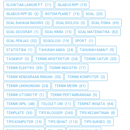
SIJONTIAK LAWUIK P.T
(11)
SILABUS RPP
(19)
SILABUS RPP SD
(2)
SISTEM PLANET
(19)
SOAL
(20)
SOAL BAHASA INGGRIS
(3)
SOAL BIOLOGI
(3)
SOAL FISIKA
(69)
SOAL GEOGRAFI
(1)
SOAL KIMIA
(15)
SOAL MATEMATIKA
(82)
SOAL PENJAS
(32)
SOSIOLOGI
(19)
SPORT
(1)
STATISTIKA
(1)
TAHUKAH ANDA
(24)
TAHUKAH KAMU?
(9)
TASAWUF
(3)
TEKNIK ARSITEKTUR
(24)
TEKNIK CATUR
(20)
TEKNIK ELEKTRO
(55)
TEKNIK INDUSTRI
(17)
TEKNIK KENDARAAN RINGAN
(35)
TEKNIK KOMPUTER
(2)
TEKNIK LINGKUNGAN
(24)
TEKNIK MESIN
(61)
TEKNIK OTOMOTIF
(1)
TEKNIK PERTAMBANGAN
(5)
TEKNIK SIPIL
(48)
TELOLET OM
(11)
TEMPAT WISATA
(84)
TEMPLATE
(30)
TIPS BLOGGER
(243)
TIPS KECANTIKAN
(8)
TIPS KOMPUTER
(19)
TIPS SEHAT
(115)
TIPS SUKSES
(5)