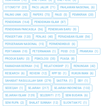
OLAHRAGA
(12)
ONE PEACE
(6)
ONE PIECE
(3)
OTOMOTIF
(23)
PACU JALUR
(71)
PAHLAWAN NASIONAL
(6)
PALING UNIK
(42)
PAPERS
(75)
PAUD
(5)
PEMIKIRAN
(20)
PENDIDIKAN
(164)
PENDIDIKAN ISLAM
(87)
PENDIDIKAN PANCASILA
(56)
PENEMUAN BARU
(9)
PENGERTIAN
(120)
PENJAS
(40)
PERADABAN ISLAM
(56)
PERGERAKAN NASIONAL
(15)
PERMENDIKBUD
(6)
PERTANIAN
(10)
PETERNAKAN
(1)
PGSD
(12)
PRAMUKA
(1)
PRODUK BARU
(3)
PSIKOLOGI
(35)
PUASA
(8)
RAMADHAN BERKAH
(16)
RELATIONSHIP
(1)
RENUNGAN
(42)
RESEARCH
(6)
REVEIW
(12)
RPP SD
(1)
RUKUN IMAN
(6)
SAHABAT RASULULLAH SAW
(279)
SASTRA
(1)
SBY
(1)
SEDEQAH
(1)
SEJARAH
(217)
SEJARAH INDONESIA
(132)
SEJARAH ISLAM
(129)
SELEBRITI
(17)
SENI BUDAYA
(6)
SENI RUPA
(2)
SHALAT SUNNAH
(12)
SIJONTIAK FC
(1)