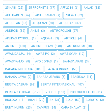
25 NABI
(25)
25 PROPHETS
(17)
AFF 2016
(6)
AHLAK
(32)
AHLI HADITS
(76)
AKHIR ZAMAN
(2)
AKIDAH
(62)
AL QUR'AN
(85)
AL QURAN
(60)
AL-QURAN
(37)
ANDROID
(82)
ANIME
(3)
ANTROPOLOGI
(27)
APLIKASI PAYROLL
(1)
AQIDAH
(53)
ARTICLE
(48)
ARTIKEL
(150)
ARTIKEL ISLAMI
(540)
ASTRONOMI
(30)
AWAS DAJJAL
(4)
AWAS PKI
(2)
AWAS SYIAH
(12)
AWAS YAHUDI
(8)
AYO DONASI
(1)
BAHASA ARAB
(3)
BAHASA INDONESIA
(106)
BAHASA INGGRIS
(50)
BAHASA JAWA
(2)
BAHASA JEPANG
(5)
BEASISWA
(11)
BERITA DAERAH
(68)
BERITA INTERNASIONAL
(407)
BERITA NASIONAL
(617)
BIOLOGI
(160)
BIOLOGI KELAS XI
(31)
BIOLOGY
(1)
BISNIS
(70)
BK
(31)
BOLA
(59)
BORUTO
(3)
BUNYI HUKUM
(23)
CAMPUS
(24)
CARA SHALAT
(3)