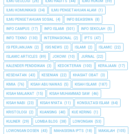
ILMU GEOLOGI
(26)
ILMU HADITS
(44)
ILMU HUKUM
(59)
ILMU KOMUNIKASI
(34)
ILMU PENGETAHUAN ALAM
(1)
ILMU PENGETAHUAN SOSIAL
(4)
INFO BEASISWA
(8)
INFO CAMPUS
(17)
INFO ISLAMI
(501)
INFO SEKOLAH
(5)
INFO TEKNO
(130)
INTERNASIONAL
(2)
IPTS
(47)
ISI PERJANJIAN
(2)
ISIS NEWS
(2)
ISLAMI
(2)
ISLAMIC
(22)
ISLAMIC ARTICLES
(89)
JOKOWI
(10)
JURNAL
(22)
KALENDER PENDIDIKAN
(3)
KEDOKTERAN
(100)
KERAJAAN
(17)
KESEHATAN
(43)
KESENIAN
(22)
KHASIAT OBAT
(3)
KIMIA
(76)
KISAH ABU NAWAS
(5)
KISAH ISLAMI
(187)
KISAH MALAIKAT
(15)
KISAH MUHAMMAD SAW
(46)
KISAH NABI
(23)
KISAH NYATA
(11)
KONSULTASI ISLAM
(64)
KRISTOLOGI
(2)
KUANSING
(40)
KUE KERING
(1)
KULINER
(29)
LOMBA BLOG
(38)
LOWONGAN
(53)
LOWONGAN DOSEN
(43)
MAHASISWA IPTS
(18)
MAKALAH
(105)