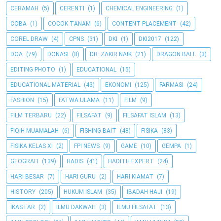
CERAMAH
(5)
CERENTI
(1)
CHEMICAL ENGINEERING
(1)
COBA
(1)
COCOK TANAM
(6)
CONTENT PLACEMENT
(42)
COREL DRAW
(4)
CPNS
(31)
DKI
(1)
DKI2017
(122)
DOA
(79)
DONASI
(8)
DR. ZAKIR NAIK
(21)
DRAGON BALL
(3)
EDITING PHOTO
(1)
EDUCATIONAL
(15)
EDUCATIONAL MATERIAL
(43)
EKONOMI
(125)
FARMASI
(24)
FASHION
(15)
FATWA ULAMA
(11)
FILM
(9)
FILM TERBARU
(22)
FILSAFAT
(9)
FILSAFAT ISLAM
(13)
FIQIH MUAMALAH
(6)
FISHING BAIT
(48)
FISIKA
(83)
FISIKA KELAS XI
(2)
FPI NEWS
(9)
GAME
(10)
GEMPA
(1)
GEOGRAFI
(139)
HADIS
(41)
HADITH EXPERT
(24)
HARI BESAR
(7)
HARI GURU
(2)
HARI KIAMAT
(7)
HISTORY
(205)
HUKUM ISLAM
(35)
IBADAH HAJI
(19)
IKASTAR
(2)
ILMU DAKWAH
(3)
ILMU FILSAFAT
(13)