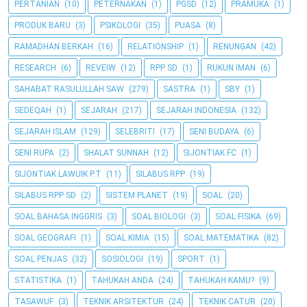
PERTANIAN
(10)
PETERNAKAN
(1)
PGSD
(12)
PRAMUKA
(1)
PRODUK BARU
(3)
PSIKOLOGI
(35)
PUASA
(8)
RAMADHAN BERKAH
(16)
RELATIONSHIP
(1)
RENUNGAN
(42)
RESEARCH
(6)
REVEIW
(12)
RPP SD
(1)
RUKUN IMAN
(6)
SAHABAT RASULULLAH SAW
(279)
SASTRA
(1)
SBY
(1)
SEDEQAH
(1)
SEJARAH
(217)
SEJARAH INDONESIA
(132)
SEJARAH ISLAM
(129)
SELEBRITI
(17)
SENI BUDAYA
(6)
SENI RUPA
(2)
SHALAT SUNNAH
(12)
SIJONTIAK FC
(1)
SIJONTIAK LAWUIK P.T
(11)
SILABUS RPP
(19)
SILABUS RPP SD
(2)
SISTEM PLANET
(19)
SOAL
(20)
SOAL BAHASA INGGRIS
(3)
SOAL BIOLOGI
(3)
SOAL FISIKA
(69)
SOAL GEOGRAFI
(1)
SOAL KIMIA
(15)
SOAL MATEMATIKA
(82)
SOAL PENJAS
(32)
SOSIOLOGI
(19)
SPORT
(1)
STATISTIKA
(1)
TAHUKAH ANDA
(24)
TAHUKAH KAMU?
(9)
TASAWUF
(3)
TEKNIK ARSITEKTUR
(24)
TEKNIK CATUR
(20)