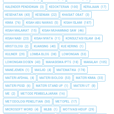
KALENDER PENDIDIKAN
(3)
KEDOKTERAN
(100)
KERAJAAN
(17)
KESEHATAN
(43)
KESENIAN
(22)
KHASIAT OBAT
(3)
KIMIA
(76)
KISAH ABU NAWAS
(5)
KISAH ISLAMI
(187)
KISAH MALAIKAT
(15)
KISAH MUHAMMAD SAW
(46)
KISAH NABI
(23)
KISAH NYATA
(11)
KONSULTASI ISLAM
(64)
KRISTOLOGI
(2)
KUANSING
(40)
KUE KERING
(1)
KULINER
(29)
LOMBA BLOG
(38)
LOWONGAN
(53)
LOWONGAN DOSEN
(43)
MAHASISWA IPTS
(18)
MAKALAH
(105)
MANEJEMEN
(1)
MASJID
(4)
MATEMATIKA
(178)
MATERI AFDHAL
(4)
MATERI BIOLOGI
(53)
MATERI KIMIA
(33)
MATERI PGSD
(6)
MATERI STAND UP
(1)
MATERI UT
(8)
ME
(2)
METODE PEMBELAJARAN
(16)
METODOLOGI PENELITIAN
(50)
METOPEL
(17)
MICROSOFT WORD
(4)
MLBB
(1)
MOTIVASI HIDUP
(29)