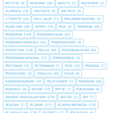
MOTO GP
(3)
MUSLIMAH
(26)
NARUTO
(1)
NISI REVIEW
(1)
OLAHRAGA
(12)
ONE PEACE
(6)
ONE PIECE
(3)
OTOMOTIF
(23)
PACU JALUR
(71)
PAHLAWAN NASIONAL
(6)
PALING UNIK
(42)
PAPERS
(75)
PAUD
(5)
PEMIKIRAN
(20)
PENDIDIKAN
(164)
PENDIDIKAN ISLAM
(87)
PENDIDIKAN PANCASILA
(56)
PENEMUAN BARU
(9)
PENGERTIAN
(120)
PENJAS
(40)
PERADABAN ISLAM
(56)
PERGERAKAN NASIONAL
(15)
PERMENDIKBUD
(6)
PERTANIAN
(10)
PETERNAKAN
(1)
PGSD
(12)
PRAMUKA
(1)
PRODUK BARU
(3)
PSIKOLOGI
(35)
PUASA
(8)
RAMADHAN BERKAH
(16)
RELATIONSHIP
(1)
RENUNGAN
(42)
RESEARCH
(6)
REVEIW
(12)
RPP SD
(1)
RUKUN IMAN
(6)
SAHABAT RASULULLAH SAW
(279)
SASTRA
(1)
SBY
(1)
SEDEQAH
(1)
SEJARAH
(217)
SEJARAH INDONESIA
(132)
SEJARAH ISLAM
(129)
SELEBRITI
(17)
SENI BUDAYA
(6)