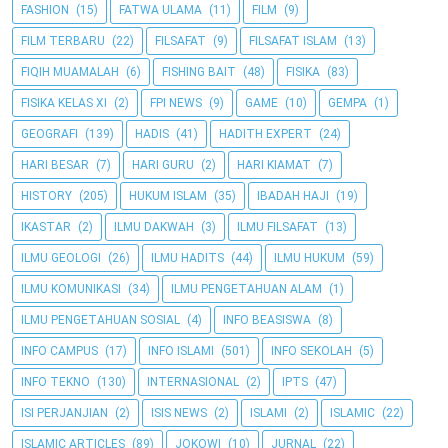
FASHION
(15)
FATWA ULAMA
(11)
FILM
(9)
FILM TERBARU
(22)
FILSAFAT
(9)
FILSAFAT ISLAM
(13)
FIQIH MUAMALAH
(6)
FISHING BAIT
(48)
FISIKA
(83)
FISIKA KELAS XI
(2)
FPI NEWS
(9)
GAME
(10)
GEMPA
(1)
GEOGRAFI
(139)
HADIS
(41)
HADITH EXPERT
(24)
HARI BESAR
(7)
HARI GURU
(2)
HARI KIAMAT
(7)
HISTORY
(205)
HUKUM ISLAM
(35)
IBADAH HAJI
(19)
IKASTAR
(2)
ILMU DAKWAH
(3)
ILMU FILSAFAT
(13)
ILMU GEOLOGI
(26)
ILMU HADITS
(44)
ILMU HUKUM
(59)
ILMU KOMUNIKASI
(34)
ILMU PENGETAHUAN ALAM
(1)
ILMU PENGETAHUAN SOSIAL
(4)
INFO BEASISWA
(8)
INFO CAMPUS
(17)
INFO ISLAMI
(501)
INFO SEKOLAH
(5)
INFO TEKNO
(130)
INTERNASIONAL
(2)
IPTS
(47)
ISI PERJANJIAN
(2)
ISIS NEWS
(2)
ISLAMI
(2)
ISLAMIC
(22)
ISLAMIC ARTICLES
(89)
JOKOWI
(10)
JURNAL
(22)