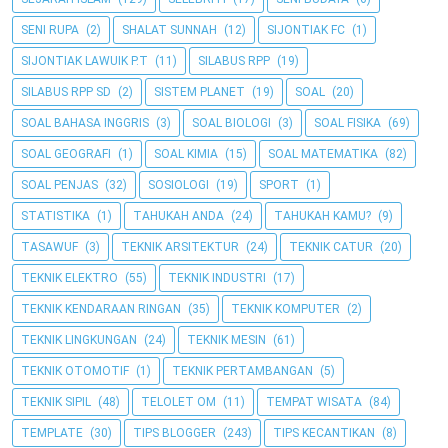
SENI RUPA
(2)
SHALAT SUNNAH
(12)
SIJONTIAK FC
(1)
SIJONTIAK LAWUIK P.T
(11)
SILABUS RPP
(19)
SILABUS RPP SD
(2)
SISTEM PLANET
(19)
SOAL
(20)
SOAL BAHASA INGGRIS
(3)
SOAL BIOLOGI
(3)
SOAL FISIKA
(69)
SOAL GEOGRAFI
(1)
SOAL KIMIA
(15)
SOAL MATEMATIKA
(82)
SOAL PENJAS
(32)
SOSIOLOGI
(19)
SPORT
(1)
STATISTIKA
(1)
TAHUKAH ANDA
(24)
TAHUKAH KAMU?
(9)
TASAWUF
(3)
TEKNIK ARSITEKTUR
(24)
TEKNIK CATUR
(20)
TEKNIK ELEKTRO
(55)
TEKNIK INDUSTRI
(17)
TEKNIK KENDARAAN RINGAN
(35)
TEKNIK KOMPUTER
(2)
TEKNIK LINGKUNGAN
(24)
TEKNIK MESIN
(61)
TEKNIK OTOMOTIF
(1)
TEKNIK PERTAMBANGAN
(5)
TEKNIK SIPIL
(48)
TELOLET OM
(11)
TEMPAT WISATA
(84)
TEMPLATE
(30)
TIPS BLOGGER
(243)
TIPS KECANTIKAN
(8)