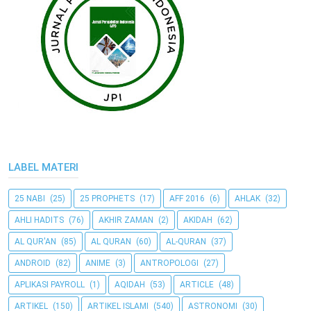
LABEL MATERI
25 NABI
(25)
25 PROPHETS
(17)
AFF 2016
(6)
AHLAK
(32)
AHLI HADITS
(76)
AKHIR ZAMAN
(2)
AKIDAH
(62)
AL QUR'AN
(85)
AL QURAN
(60)
AL-QURAN
(37)
ANDROID
(82)
ANIME
(3)
ANTROPOLOGI
(27)
APLIKASI PAYROLL
(1)
AQIDAH
(53)
ARTICLE
(48)
ARTIKEL
(150)
ARTIKEL ISLAMI
(540)
ASTRONOMI
(30)