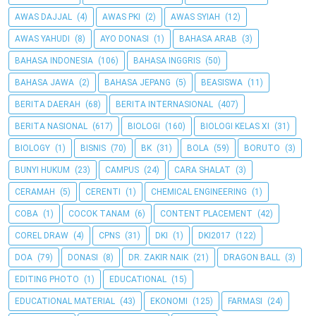
AWAS DAJJAL
(4)
AWAS PKI
(2)
AWAS SYIAH
(12)
AWAS YAHUDI
(8)
AYO DONASI
(1)
BAHASA ARAB
(3)
BAHASA INDONESIA
(106)
BAHASA INGGRIS
(50)
BAHASA JAWA
(2)
BAHASA JEPANG
(5)
BEASISWA
(11)
BERITA DAERAH
(68)
BERITA INTERNASIONAL
(407)
BERITA NASIONAL
(617)
BIOLOGI
(160)
BIOLOGI KELAS XI
(31)
BIOLOGY
(1)
BISNIS
(70)
BK
(31)
BOLA
(59)
BORUTO
(3)
BUNYI HUKUM
(23)
CAMPUS
(24)
CARA SHALAT
(3)
CERAMAH
(5)
CERENTI
(1)
CHEMICAL ENGINEERING
(1)
COBA
(1)
COCOK TANAM
(6)
CONTENT PLACEMENT
(42)
COREL DRAW
(4)
CPNS
(31)
DKI
(1)
DKI2017
(122)
DOA
(79)
DONASI
(8)
DR. ZAKIR NAIK
(21)
DRAGON BALL
(3)
EDITING PHOTO
(1)
EDUCATIONAL
(15)
EDUCATIONAL MATERIAL
(43)
EKONOMI
(125)
FARMASI
(24)