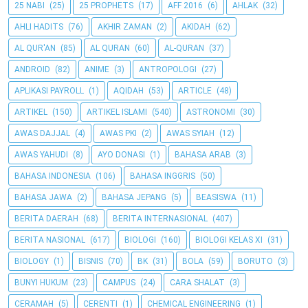
25 NABI
(25)
25 PROPHETS
(17)
AFF 2016
(6)
AHLAK
(32)
AHLI HADITS
(76)
AKHIR ZAMAN
(2)
AKIDAH
(62)
AL QUR'AN
(85)
AL QURAN
(60)
AL-QURAN
(37)
ANDROID
(82)
ANIME
(3)
ANTROPOLOGI
(27)
APLIKASI PAYROLL
(1)
AQIDAH
(53)
ARTICLE
(48)
ARTIKEL
(150)
ARTIKEL ISLAMI
(540)
ASTRONOMI
(30)
AWAS DAJJAL
(4)
AWAS PKI
(2)
AWAS SYIAH
(12)
AWAS YAHUDI
(8)
AYO DONASI
(1)
BAHASA ARAB
(3)
BAHASA INDONESIA
(106)
BAHASA INGGRIS
(50)
BAHASA JAWA
(2)
BAHASA JEPANG
(5)
BEASISWA
(11)
BERITA DAERAH
(68)
BERITA INTERNASIONAL
(407)
BERITA NASIONAL
(617)
BIOLOGI
(160)
BIOLOGI KELAS XI
(31)
BIOLOGY
(1)
BISNIS
(70)
BK
(31)
BOLA
(59)
BORUTO
(3)
BUNYI HUKUM
(23)
CAMPUS
(24)
CARA SHALAT
(3)
CERAMAH
(5)
CERENTI
(1)
CHEMICAL ENGINEERING
(1)