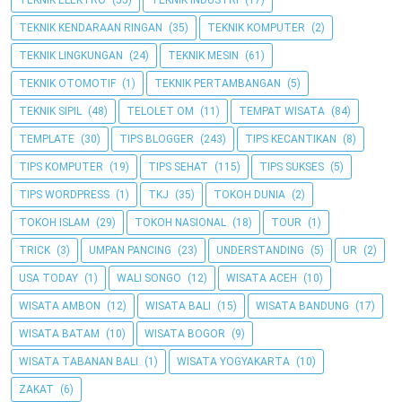
TEKNIK ELEKTRO
(55)
TEKNIK INDUSTRI
(17)
TEKNIK KENDARAAN RINGAN
(35)
TEKNIK KOMPUTER
(2)
TEKNIK LINGKUNGAN
(24)
TEKNIK MESIN
(61)
TEKNIK OTOMOTIF
(1)
TEKNIK PERTAMBANGAN
(5)
TEKNIK SIPIL
(48)
TELOLET OM
(11)
TEMPAT WISATA
(84)
TEMPLATE
(30)
TIPS BLOGGER
(243)
TIPS KECANTIKAN
(8)
TIPS KOMPUTER
(19)
TIPS SEHAT
(115)
TIPS SUKSES
(5)
TIPS WORDPRESS
(1)
TKJ
(35)
TOKOH DUNIA
(2)
TOKOH ISLAM
(29)
TOKOH NASIONAL
(18)
TOUR
(1)
TRICK
(3)
UMPAN PANCING
(23)
UNDERSTANDING
(5)
UR
(2)
USA TODAY
(1)
WALI SONGO
(12)
WISATA ACEH
(10)
WISATA AMBON
(12)
WISATA BALI
(15)
WISATA BANDUNG
(17)
WISATA BATAM
(10)
WISATA BOGOR
(9)
WISATA TABANAN BALI
(1)
WISATA YOGYAKARTA
(10)
ZAKAT
(6)