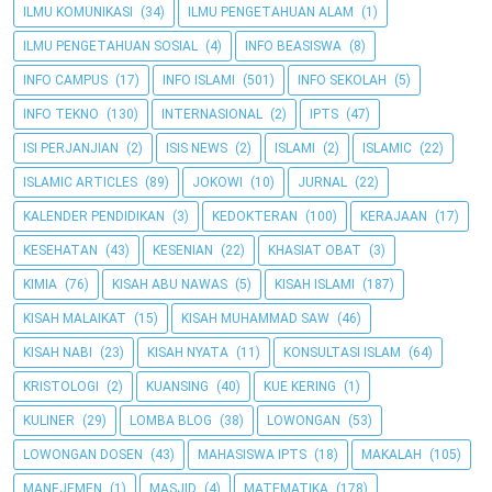
ILMU KOMUNIKASI
(34)
ILMU PENGETAHUAN ALAM
(1)
ILMU PENGETAHUAN SOSIAL
(4)
INFO BEASISWA
(8)
INFO CAMPUS
(17)
INFO ISLAMI
(501)
INFO SEKOLAH
(5)
INFO TEKNO
(130)
INTERNASIONAL
(2)
IPTS
(47)
ISI PERJANJIAN
(2)
ISIS NEWS
(2)
ISLAMI
(2)
ISLAMIC
(22)
ISLAMIC ARTICLES
(89)
JOKOWI
(10)
JURNAL
(22)
KALENDER PENDIDIKAN
(3)
KEDOKTERAN
(100)
KERAJAAN
(17)
KESEHATAN
(43)
KESENIAN
(22)
KHASIAT OBAT
(3)
KIMIA
(76)
KISAH ABU NAWAS
(5)
KISAH ISLAMI
(187)
KISAH MALAIKAT
(15)
KISAH MUHAMMAD SAW
(46)
KISAH NABI
(23)
KISAH NYATA
(11)
KONSULTASI ISLAM
(64)
KRISTOLOGI
(2)
KUANSING
(40)
KUE KERING
(1)
KULINER
(29)
LOMBA BLOG
(38)
LOWONGAN
(53)
LOWONGAN DOSEN
(43)
MAHASISWA IPTS
(18)
MAKALAH
(105)
MANEJEMEN
(1)
MASJID
(4)
MATEMATIKA
(178)