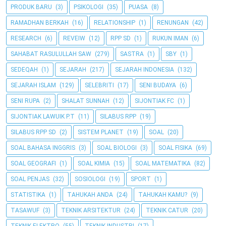
PRODUK BARU
(3)
PSIKOLOGI
(35)
PUASA
(8)
RAMADHAN BERKAH
(16)
RELATIONSHIP
(1)
RENUNGAN
(42)
RESEARCH
(6)
REVEIW
(12)
RPP SD
(1)
RUKUN IMAN
(6)
SAHABAT RASULULLAH SAW
(279)
SASTRA
(1)
SBY
(1)
SEDEQAH
(1)
SEJARAH
(217)
SEJARAH INDONESIA
(132)
SEJARAH ISLAM
(129)
SELEBRITI
(17)
SENI BUDAYA
(6)
SENI RUPA
(2)
SHALAT SUNNAH
(12)
SIJONTIAK FC
(1)
SIJONTIAK LAWUIK P.T
(11)
SILABUS RPP
(19)
SILABUS RPP SD
(2)
SISTEM PLANET
(19)
SOAL
(20)
SOAL BAHASA INGGRIS
(3)
SOAL BIOLOGI
(3)
SOAL FISIKA
(69)
SOAL GEOGRAFI
(1)
SOAL KIMIA
(15)
SOAL MATEMATIKA
(82)
SOAL PENJAS
(32)
SOSIOLOGI
(19)
SPORT
(1)
STATISTIKA
(1)
TAHUKAH ANDA
(24)
TAHUKAH KAMU?
(9)
TASAWUF
(3)
TEKNIK ARSITEKTUR
(24)
TEKNIK CATUR
(20)