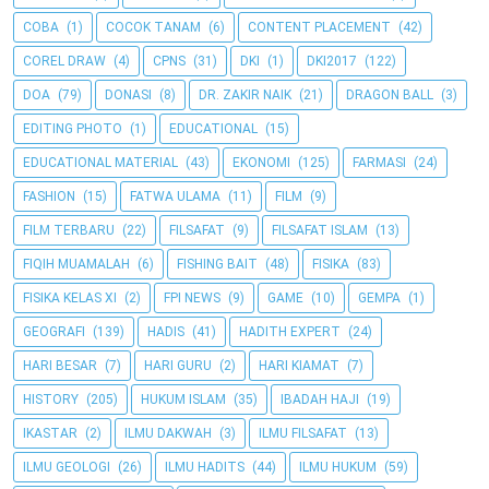
COBA
(1)
COCOK TANAM
(6)
CONTENT PLACEMENT
(42)
COREL DRAW
(4)
CPNS
(31)
DKI
(1)
DKI2017
(122)
DOA
(79)
DONASI
(8)
DR. ZAKIR NAIK
(21)
DRAGON BALL
(3)
EDITING PHOTO
(1)
EDUCATIONAL
(15)
EDUCATIONAL MATERIAL
(43)
EKONOMI
(125)
FARMASI
(24)
FASHION
(15)
FATWA ULAMA
(11)
FILM
(9)
FILM TERBARU
(22)
FILSAFAT
(9)
FILSAFAT ISLAM
(13)
FIQIH MUAMALAH
(6)
FISHING BAIT
(48)
FISIKA
(83)
FISIKA KELAS XI
(2)
FPI NEWS
(9)
GAME
(10)
GEMPA
(1)
GEOGRAFI
(139)
HADIS
(41)
HADITH EXPERT
(24)
HARI BESAR
(7)
HARI GURU
(2)
HARI KIAMAT
(7)
HISTORY
(205)
HUKUM ISLAM
(35)
IBADAH HAJI
(19)
IKASTAR
(2)
ILMU DAKWAH
(3)
ILMU FILSAFAT
(13)
ILMU GEOLOGI
(26)
ILMU HADITS
(44)
ILMU HUKUM
(59)