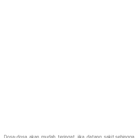
Dosa-dosa akan mudah teringat, jika datang sakit,sehingga