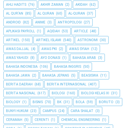
AHLI HADITS
(76)
AKHIR ZAMAN
(2)
AKIDAH
(62)
AL QUR'AN
(85)
AL QURAN
(60)
AL-QURAN
(37)
ANDROID
(82)
ANIME
(3)
ANTROPOLOGI
(27)
APLIKASI PAYROLL
(1)
AQIDAH
(53)
ARTICLE
(48)
ARTIKEL
(150)
ARTIKEL ISLAMI
(540)
ASTRONOMI
(30)
AWAS DAJJAL
(4)
AWAS PKI
(2)
AWAS SYIAH
(12)
AWAS YAHUDI
(8)
AYO DONASI
(1)
BAHASA ARAB
(3)
BAHASA INDONESIA
(106)
BAHASA INGGRIS
(50)
BAHASA JAWA
(2)
BAHASA JEPANG
(5)
BEASISWA
(11)
BERITA DAERAH
(68)
BERITA INTERNASIONAL
(407)
BERITA NASIONAL
(617)
BIOLOGI
(160)
BIOLOGI KELAS XI
(31)
BIOLOGY
(1)
BISNIS
(70)
BK
(31)
BOLA
(59)
BORUTO
(3)
BUNYI HUKUM
(23)
CAMPUS
(24)
CARA SHALAT
(3)
CERAMAH
(5)
CERENTI
(1)
CHEMICAL ENGINEERING
(1)