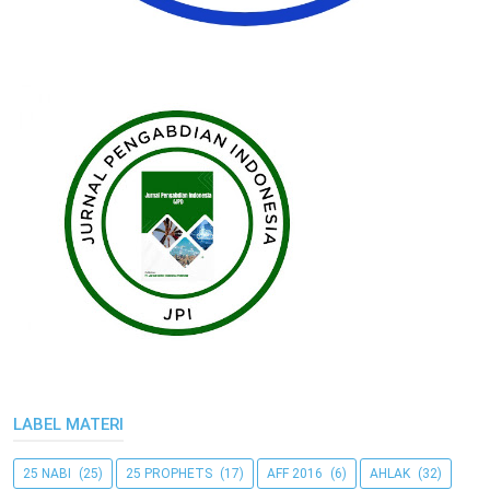
LABEL MATERI
25 NABI
(25)
25 PROPHETS
(17)
AFF 2016
(6)
AHLAK
(32)