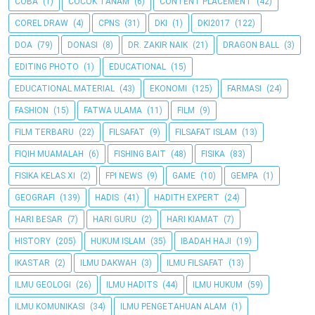
COBA
(1)
COCOK TANAM
(6)
CONTENT PLACEMENT
(42)
COREL DRAW
(4)
CPNS
(31)
DKI
(1)
DKI2017
(122)
DOA
(79)
DONASI
(8)
DR. ZAKIR NAIK
(21)
DRAGON BALL
(3)
EDITING PHOTO
(1)
EDUCATIONAL
(15)
EDUCATIONAL MATERIAL
(43)
EKONOMI
(125)
FARMASI
(24)
FASHION
(15)
FATWA ULAMA
(11)
FILM
(9)
FILM TERBARU
(22)
FILSAFAT
(9)
FILSAFAT ISLAM
(13)
FIQIH MUAMALAH
(6)
FISHING BAIT
(48)
FISIKA
(83)
FISIKA KELAS XI
(2)
FPI NEWS
(9)
GAME
(10)
GEMPA
(1)
GEOGRAFI
(139)
HADIS
(41)
HADITH EXPERT
(24)
HARI BESAR
(7)
HARI GURU
(2)
HARI KIAMAT
(7)
HISTORY
(205)
HUKUM ISLAM
(35)
IBADAH HAJI
(19)
IKASTAR
(2)
ILMU DAKWAH
(3)
ILMU FILSAFAT
(13)
ILMU GEOLOGI
(26)
ILMU HADITS
(44)
ILMU HUKUM
(59)
ILMU KOMUNIKASI
(34)
ILMU PENGETAHUAN ALAM
(1)