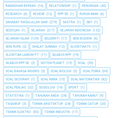
RAMADHAN BERKAH
(16)
RELATIONSHIP
(1)
RENUNGAN
(42)
RESEARCH
(6)
REVEIW
(12)
RPP SD
(1)
RUKUN IMAN
(6)
SAHABAT RASULULLAH SAW
(279)
SASTRA
(1)
SBY
(1)
SEDEQAH
(1)
SEJARAH
(217)
SEJARAH INDONESIA
(132)
SEJARAH ISLAM
(129)
SELEBRITI
(17)
SENI BUDAYA
(6)
SENI RUPA
(2)
SHALAT SUNNAH
(12)
SIJONTIAK FC
(1)
SIJONTIAK LAWUIK P.T
(11)
SILABUS RPP
(19)
SILABUS RPP SD
(2)
SISTEM PLANET
(19)
SOAL
(20)
SOAL BAHASA INGGRIS
(3)
SOAL BIOLOGI
(3)
SOAL FISIKA
(69)
SOAL GEOGRAFI
(1)
SOAL KIMIA
(15)
SOAL MATEMATIKA
(82)
SOAL PENJAS
(32)
SOSIOLOGI
(19)
SPORT
(1)
STATISTIKA
(1)
TAHUKAH ANDA
(24)
TAHUKAH KAMU?
(9)
TASAWUF
(3)
TEKNIK ARSITEKTUR
(24)
TEKNIK CATUR
(20)
TEKNIK ELEKTRO
(55)
TEKNIK INDUSTRI
(17)