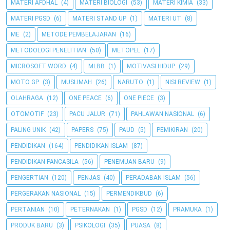
MATERI AFDHAL
(4)
MATERI BIOLOGI
(53)
MATERI KIMIA
(33)
MATERI PGSD
(6)
MATERI STAND UP
(1)
MATERI UT
(8)
ME
(2)
METODE PEMBELAJARAN
(16)
METODOLOGI PENELITIAN
(50)
METOPEL
(17)
MICROSOFT WORD
(4)
MLBB
(1)
MOTIVASI HIDUP
(29)
MOTO GP
(3)
MUSLIMAH
(26)
NARUTO
(1)
NISI REVIEW
(1)
OLAHRAGA
(12)
ONE PEACE
(6)
ONE PIECE
(3)
OTOMOTIF
(23)
PACU JALUR
(71)
PAHLAWAN NASIONAL
(6)
PALING UNIK
(42)
PAPERS
(75)
PAUD
(5)
PEMIKIRAN
(20)
PENDIDIKAN
(164)
PENDIDIKAN ISLAM
(87)
PENDIDIKAN PANCASILA
(56)
PENEMUAN BARU
(9)
PENGERTIAN
(120)
PENJAS
(40)
PERADABAN ISLAM
(56)
PERGERAKAN NASIONAL
(15)
PERMENDIKBUD
(6)
PERTANIAN
(10)
PETERNAKAN
(1)
PGSD
(12)
PRAMUKA
(1)
PRODUK BARU
(3)
PSIKOLOGI
(35)
PUASA
(8)