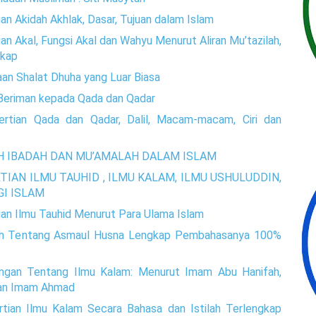
an Akidah Akhlak, Dasar, Tujuan dalam Islam
an Akal, Fungsi Akal dan Wahyu Menurut Aliran Mu’tazilah,
gkap
an Shalat Dhuha yang Luar Biasa
 Beriman kepada Qada dan Qadar
ertian Qada dan Qadar, Dalil, Macam-macam, Ciri dan
RI’AH IBADAH DAN MU’AMALAH DALAM ISLAM
ERTIAN ILMU TAUHID , ILMU KALAM, ILMU USHULUDDIN,
GI ISLAM
ian Ilmu Tauhid Menurut Para Ulama Islam
lah Tentang Asmaul Husna Lengkap Pembahasanya 100%
angan Tentang Ilmu Kalam: Menurut Imam Abu Hanifah,
dan Imam Ahmad
rtian Ilmu Kalam Secara Bahasa dan Istilah Terlengkap