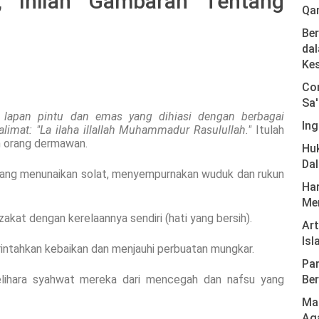
 Inilah Gambaran Tentang
Qa
Ber
dal
Ke
Com
Sa'
 lapan pintu dan emas yang dihiasi dengan berbagai
Ing
alimat: "La ilaha illallah Muhammadur Rasulullah."
Itulah
an orang dermawan.
Hu
Da
yang menunaikan solat, menyempurnakan wuduk dan rukun
Har
Men
akat dengan kerelaannya sendiri (hati yang bersih).
Ar
Isl
intahkan kebaikan dan menjauhi perbuatan mungkar.
Pan
lihara syahwat mereka dari mencegah dan nafsu yang
Ber
Mas
Ag