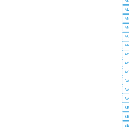
AK
AL
AN
A
AQ
AR
AW
AW
AY
BA
BA
BA
BE
BE
BE