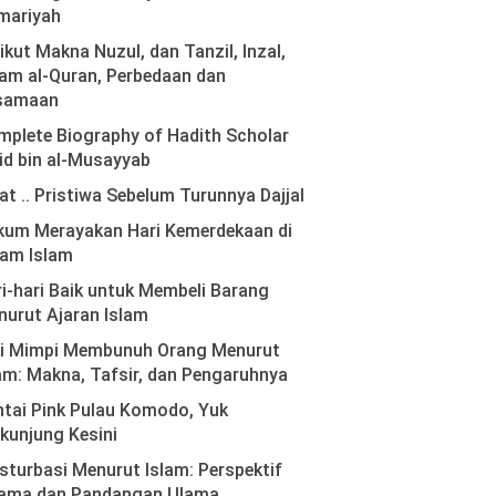
mariyah
ikut Makna Nuzul, dan Tanzil, Inzal,
am al-Quran, Perbedaan dan
samaan
plete Biography of Hadith Scholar
id bin al-Musayyab
at .. Pristiwa Sebelum Turunnya Dajjal
kum Merayakan Hari Kemerdekaan di
lam Islam
i-hari Baik untuk Membeli Barang
urut Ajaran Islam
ti Mimpi Membunuh Orang Menurut
am: Makna, Tafsir, dan Pengaruhnya
tai Pink Pulau Komodo, Yuk
kunjung Kesini
turbasi Menurut Islam: Perspektif
ama dan Pandangan Ulama