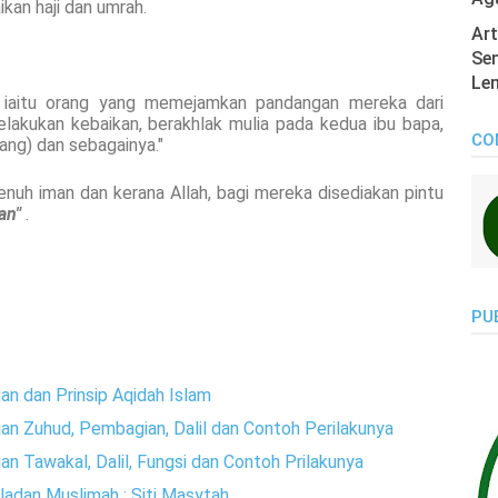
kan haji dan umrah.
Art
.
Sen
Len
 iaitu orang yang memejamkan pandangan mereka dari
lakukan kebaikan, berakhlak mulia pada kedua ibu bapa,
CO
yang) dan sebagainya."
uh iman dan kerana Allah, bagi mereka disediakan pintu
an"
.
PU
an dan Prinsip Aqidah Islam
ian Zuhud, Pembagian, Dalil dan Contoh Perilakunya
an Tawakal, Dalil, Fungsi dan Contoh Prilakunya
ladan Muslimah : Siti Masytah