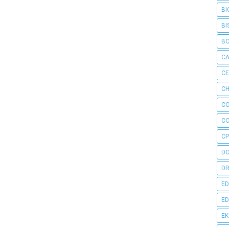
BI
BI
B
C
C
CH
C
C
CP
D
DR
ED
ED
E