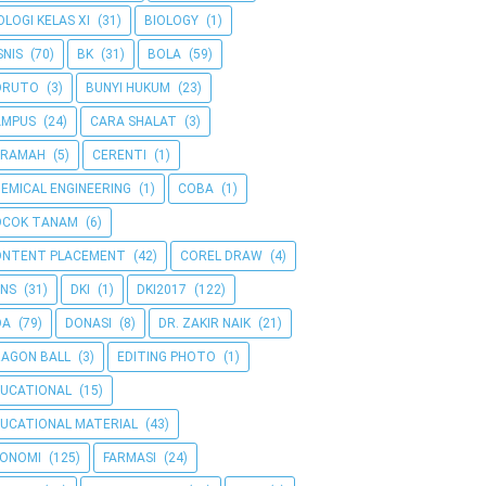
OLOGI KELAS XI
(31)
BIOLOGY
(1)
SNIS
(70)
BK
(31)
BOLA
(59)
ORUTO
(3)
BUNYI HUKUM
(23)
AMPUS
(24)
CARA SHALAT
(3)
ERAMAH
(5)
CERENTI
(1)
EMICAL ENGINEERING
(1)
COBA
(1)
OCOK TANAM
(6)
ONTENT PLACEMENT
(42)
COREL DRAW
(4)
NS
(31)
DKI
(1)
DKI2017
(122)
OA
(79)
DONASI
(8)
DR. ZAKIR NAIK
(21)
AGON BALL
(3)
EDITING PHOTO
(1)
UCATIONAL
(15)
UCATIONAL MATERIAL
(43)
KONOMI
(125)
FARMASI
(24)