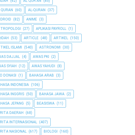
IDAH
(62)
AL QUR'AN
(85)
 QURAN
(60)
AL-QURAN
(37)
DROID
(82)
ANIME
(3)
NTROPOLOGI
(27)
APLIKASI PAYROLL
(1)
IDAH
(53)
ARTICLE
(48)
ARTIKEL
(150)
TIKEL ISLAMI
(540)
ASTRONOMI
(30)
AS DAJJAL
(4)
AWAS PKI
(2)
AS SYIAH
(12)
AWAS YAHUDI
(8)
O DONASI
(1)
BAHASA ARAB
(3)
HASA INDONESIA
(106)
HASA INGGRIS
(50)
BAHASA JAWA
(2)
HASA JEPANG
(5)
BEASISWA
(11)
RITA DAERAH
(68)
RITA INTERNASIONAL
(407)
RITA NASIONAL
(617)
BIOLOGI
(160)