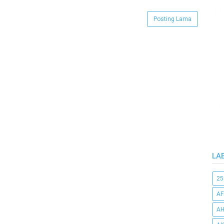
Posting Lama
LA
25
AF
AH