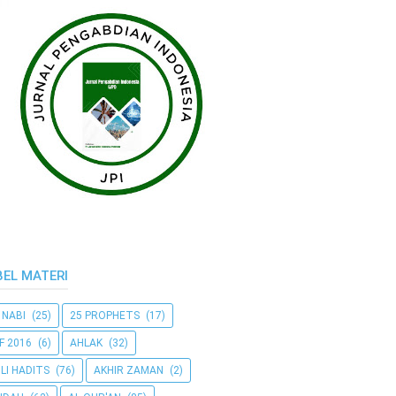
BEL MATERI
 NABI
(25)
25 PROPHETS
(17)
F 2016
(6)
AHLAK
(32)
LI HADITS
(76)
AKHIR ZAMAN
(2)