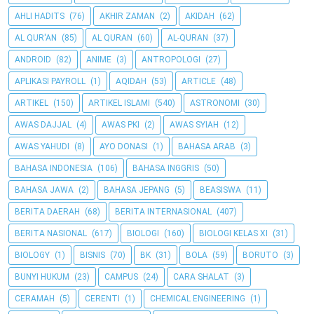
AHLI HADITS
(76)
AKHIR ZAMAN
(2)
AKIDAH
(62)
AL QUR'AN
(85)
AL QURAN
(60)
AL-QURAN
(37)
ANDROID
(82)
ANIME
(3)
ANTROPOLOGI
(27)
APLIKASI PAYROLL
(1)
AQIDAH
(53)
ARTICLE
(48)
ARTIKEL
(150)
ARTIKEL ISLAMI
(540)
ASTRONOMI
(30)
AWAS DAJJAL
(4)
AWAS PKI
(2)
AWAS SYIAH
(12)
AWAS YAHUDI
(8)
AYO DONASI
(1)
BAHASA ARAB
(3)
BAHASA INDONESIA
(106)
BAHASA INGGRIS
(50)
BAHASA JAWA
(2)
BAHASA JEPANG
(5)
BEASISWA
(11)
BERITA DAERAH
(68)
BERITA INTERNASIONAL
(407)
BERITA NASIONAL
(617)
BIOLOGI
(160)
BIOLOGI KELAS XI
(31)
BIOLOGY
(1)
BISNIS
(70)
BK
(31)
BOLA
(59)
BORUTO
(3)
BUNYI HUKUM
(23)
CAMPUS
(24)
CARA SHALAT
(3)
CERAMAH
(5)
CERENTI
(1)
CHEMICAL ENGINEERING
(1)