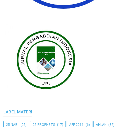
LABEL MATERI
25 NABI
(25)
25 PROPHETS
(17)
AFF 2016
(6)
AHLAK
(32)