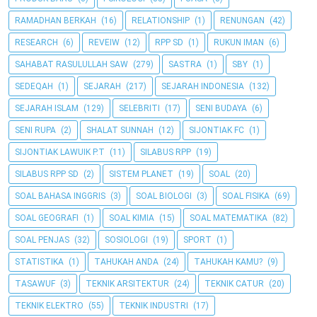
RAMADHAN BERKAH
(16)
RELATIONSHIP
(1)
RENUNGAN
(42)
RESEARCH
(6)
REVEIW
(12)
RPP SD
(1)
RUKUN IMAN
(6)
SAHABAT RASULULLAH SAW
(279)
SASTRA
(1)
SBY
(1)
SEDEQAH
(1)
SEJARAH
(217)
SEJARAH INDONESIA
(132)
SEJARAH ISLAM
(129)
SELEBRITI
(17)
SENI BUDAYA
(6)
SENI RUPA
(2)
SHALAT SUNNAH
(12)
SIJONTIAK FC
(1)
SIJONTIAK LAWUIK P.T
(11)
SILABUS RPP
(19)
SILABUS RPP SD
(2)
SISTEM PLANET
(19)
SOAL
(20)
SOAL BAHASA INGGRIS
(3)
SOAL BIOLOGI
(3)
SOAL FISIKA
(69)
SOAL GEOGRAFI
(1)
SOAL KIMIA
(15)
SOAL MATEMATIKA
(82)
SOAL PENJAS
(32)
SOSIOLOGI
(19)
SPORT
(1)
STATISTIKA
(1)
TAHUKAH ANDA
(24)
TAHUKAH KAMU?
(9)
TASAWUF
(3)
TEKNIK ARSITEKTUR
(24)
TEKNIK CATUR
(20)
TEKNIK ELEKTRO
(55)
TEKNIK INDUSTRI
(17)