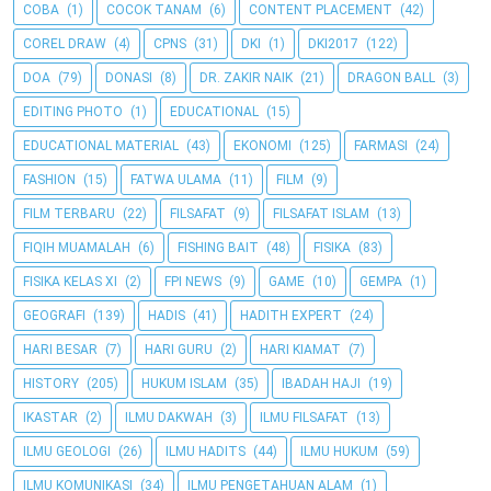
COBA
(1)
COCOK TANAM
(6)
CONTENT PLACEMENT
(42)
COREL DRAW
(4)
CPNS
(31)
DKI
(1)
DKI2017
(122)
DOA
(79)
DONASI
(8)
DR. ZAKIR NAIK
(21)
DRAGON BALL
(3)
EDITING PHOTO
(1)
EDUCATIONAL
(15)
EDUCATIONAL MATERIAL
(43)
EKONOMI
(125)
FARMASI
(24)
FASHION
(15)
FATWA ULAMA
(11)
FILM
(9)
FILM TERBARU
(22)
FILSAFAT
(9)
FILSAFAT ISLAM
(13)
FIQIH MUAMALAH
(6)
FISHING BAIT
(48)
FISIKA
(83)
FISIKA KELAS XI
(2)
FPI NEWS
(9)
GAME
(10)
GEMPA
(1)
GEOGRAFI
(139)
HADIS
(41)
HADITH EXPERT
(24)
HARI BESAR
(7)
HARI GURU
(2)
HARI KIAMAT
(7)
HISTORY
(205)
HUKUM ISLAM
(35)
IBADAH HAJI
(19)
IKASTAR
(2)
ILMU DAKWAH
(3)
ILMU FILSAFAT
(13)
ILMU GEOLOGI
(26)
ILMU HADITS
(44)
ILMU HUKUM
(59)
ILMU KOMUNIKASI
(34)
ILMU PENGETAHUAN ALAM
(1)