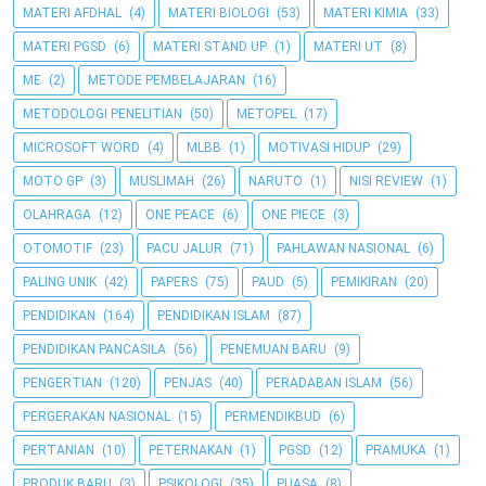
MATERI AFDHAL
(4)
MATERI BIOLOGI
(53)
MATERI KIMIA
(33)
MATERI PGSD
(6)
MATERI STAND UP
(1)
MATERI UT
(8)
ME
(2)
METODE PEMBELAJARAN
(16)
METODOLOGI PENELITIAN
(50)
METOPEL
(17)
MICROSOFT WORD
(4)
MLBB
(1)
MOTIVASI HIDUP
(29)
MOTO GP
(3)
MUSLIMAH
(26)
NARUTO
(1)
NISI REVIEW
(1)
OLAHRAGA
(12)
ONE PEACE
(6)
ONE PIECE
(3)
OTOMOTIF
(23)
PACU JALUR
(71)
PAHLAWAN NASIONAL
(6)
PALING UNIK
(42)
PAPERS
(75)
PAUD
(5)
PEMIKIRAN
(20)
PENDIDIKAN
(164)
PENDIDIKAN ISLAM
(87)
PENDIDIKAN PANCASILA
(56)
PENEMUAN BARU
(9)
PENGERTIAN
(120)
PENJAS
(40)
PERADABAN ISLAM
(56)
PERGERAKAN NASIONAL
(15)
PERMENDIKBUD
(6)
PERTANIAN
(10)
PETERNAKAN
(1)
PGSD
(12)
PRAMUKA
(1)
PRODUK BARU
(3)
PSIKOLOGI
(35)
PUASA
(8)