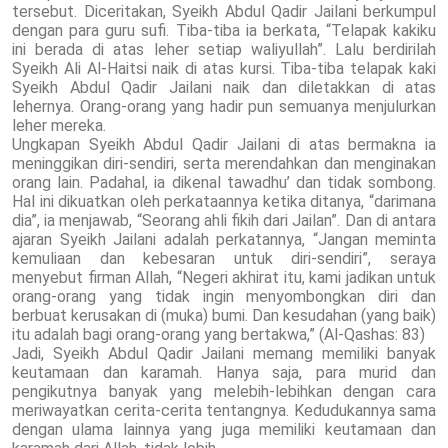
tersebut. Diceritakan, Syeikh Abdul Qadir Jailani berkumpul
dengan para guru sufi. Tiba-tiba ia berkata, “Telapak kakiku
ini berada di atas leher setiap waliyullah”. Lalu berdirilah
Syeikh Ali Al-Haitsi naik di atas kursi. Tiba-tiba telapak kaki
Syeikh Abdul Qadir Jailani naik dan diletakkan di atas
lehernya. Orang-orang yang hadir pun semuanya menjulurkan
leher mereka.
Ungkapan Syeikh Abdul Qadir Jailani di atas bermakna ia
meninggikan diri-sendiri, serta merendahkan dan menginakan
orang lain. Padahal, ia dikenal tawadhu’ dan tidak sombong.
Hal ini dikuatkan oleh perkataannya ketika ditanya, “darimana
dia”, ia menjawab, “Seorang ahli fikih dari Jailan”. Dan di antara
ajaran Syeikh Jailani adalah perkatannya, “Jangan meminta
kemuliaan dan kebesaran untuk diri-sendiri”, seraya
menyebut firman Allah, “Negeri akhirat itu, kami jadikan untuk
orang-orang yang tidak ingin menyombongkan diri dan
berbuat kerusakan di (muka) bumi. Dan kesudahan (yang baik)
itu adalah bagi orang-orang yang bertakwa,” (Al-Qashas: 83)
Jadi, Syeikh Abdul Qadir Jailani memang memiliki banyak
keutamaan dan karamah. Hanya saja, para murid dan
pengikutnya banyak yang melebih-lebihkan dengan cara
meriwayatkan cerita-cerita tentangnya. Kedudukannya sama
dengan ulama lainnya yang juga memiliki keutamaan dan