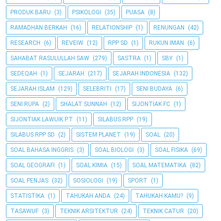
PRODUK BARU
(3)
PSIKOLOGI
(35)
PUASA
(8)
RAMADHAN BERKAH
(16)
RELATIONSHIP
(1)
RENUNGAN
(42)
RESEARCH
(6)
REVEIW
(12)
RPP SD
(1)
RUKUN IMAN
(6)
SAHABAT RASULULLAH SAW
(279)
SASTRA
(1)
SBY
(1)
SEDEQAH
(1)
SEJARAH
(217)
SEJARAH INDONESIA
(132)
SEJARAH ISLAM
(129)
SELEBRITI
(17)
SENI BUDAYA
(6)
SENI RUPA
(2)
SHALAT SUNNAH
(12)
SIJONTIAK FC
(1)
SIJONTIAK LAWUIK P.T
(11)
SILABUS RPP
(19)
SILABUS RPP SD
(2)
SISTEM PLANET
(19)
SOAL
(20)
SOAL BAHASA INGGRIS
(3)
SOAL BIOLOGI
(3)
SOAL FISIKA
(69)
SOAL GEOGRAFI
(1)
SOAL KIMIA
(15)
SOAL MATEMATIKA
(82)
SOAL PENJAS
(32)
SOSIOLOGI
(19)
SPORT
(1)
STATISTIKA
(1)
TAHUKAH ANDA
(24)
TAHUKAH KAMU?
(9)
TASAWUF
(3)
TEKNIK ARSITEKTUR
(24)
TEKNIK CATUR
(20)