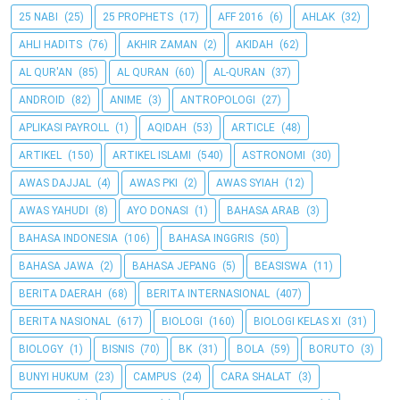
25 NABI
(25)
25 PROPHETS
(17)
AFF 2016
(6)
AHLAK
(32)
AHLI HADITS
(76)
AKHIR ZAMAN
(2)
AKIDAH
(62)
AL QUR'AN
(85)
AL QURAN
(60)
AL-QURAN
(37)
ANDROID
(82)
ANIME
(3)
ANTROPOLOGI
(27)
APLIKASI PAYROLL
(1)
AQIDAH
(53)
ARTICLE
(48)
ARTIKEL
(150)
ARTIKEL ISLAMI
(540)
ASTRONOMI
(30)
AWAS DAJJAL
(4)
AWAS PKI
(2)
AWAS SYIAH
(12)
AWAS YAHUDI
(8)
AYO DONASI
(1)
BAHASA ARAB
(3)
BAHASA INDONESIA
(106)
BAHASA INGGRIS
(50)
BAHASA JAWA
(2)
BAHASA JEPANG
(5)
BEASISWA
(11)
BERITA DAERAH
(68)
BERITA INTERNASIONAL
(407)
BERITA NASIONAL
(617)
BIOLOGI
(160)
BIOLOGI KELAS XI
(31)
BIOLOGY
(1)
BISNIS
(70)
BK
(31)
BOLA
(59)
BORUTO
(3)
BUNYI HUKUM
(23)
CAMPUS
(24)
CARA SHALAT
(3)