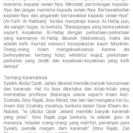
meminta kepada selain-Nya. Mintalah pertolongan kepada-
Nya dan jangan meminta kepada selain-Nya. Bertawakkallah
kepada-Nya dan janganlah bertawakkal kepada selain-Nya”.
(Al-Fath Ar-Rabbani). Ketika menyikapi kasus Al-Hallaj pun,
dia sangat tegas. Ia berkata, “Barangsiapa yang berkeyakinan
seperti keyakinan Al-Hallaj dengan perkataan-perkataan
yang karenanya Al-Hallaj dibunuh (dieksekusi), maka dia
adalah kafir murtad menurut kesepakatan kaum Muslimin.
Orang-orang Islam mengeksekusinya karena dia
berkeyakinan tentang hulul, wihdatul wujud, perkataan-
perkatan yang zindik dan keyakinan-keyakinan yang kafir
lainnya”.
Tentang Karamahnya
Syeikh Abdul Qadir Jailani dikenal memiliki banyak keutamaan
dan karamah. Hal itu bisa diketahui dari kitab-kitab yang
membahas profilnya. Beberapa ulama seperti Imam Adz-
Dzahabi, Ibnu Rajab, Ibnu Ma’ad, dan lain-lain mengakui hal itu.
Imam Adz-Dzahabi, misalnya, berkata dalam Siyar A’laam An-
Nubala’, “Ia (Abdul Qadir Jailani) memiliki banyak karamah
yang jelas”. Ibnu Rajab juga berkata, Ia adalah guru di
masanya, teladan orang-orang yang ma’rifat, pemimpin para
Syeikh, pemilik maqam dam karamah” (Ibnu Rajab, Zail