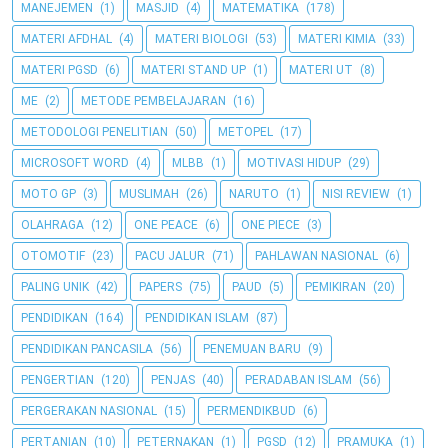
MANEJEMEN
(1)
MASJID
(4)
MATEMATIKA
(178)
MATERI AFDHAL
(4)
MATERI BIOLOGI
(53)
MATERI KIMIA
(33)
MATERI PGSD
(6)
MATERI STAND UP
(1)
MATERI UT
(8)
ME
(2)
METODE PEMBELAJARAN
(16)
METODOLOGI PENELITIAN
(50)
METOPEL
(17)
MICROSOFT WORD
(4)
MLBB
(1)
MOTIVASI HIDUP
(29)
MOTO GP
(3)
MUSLIMAH
(26)
NARUTO
(1)
NISI REVIEW
(1)
OLAHRAGA
(12)
ONE PEACE
(6)
ONE PIECE
(3)
OTOMOTIF
(23)
PACU JALUR
(71)
PAHLAWAN NASIONAL
(6)
PALING UNIK
(42)
PAPERS
(75)
PAUD
(5)
PEMIKIRAN
(20)
PENDIDIKAN
(164)
PENDIDIKAN ISLAM
(87)
PENDIDIKAN PANCASILA
(56)
PENEMUAN BARU
(9)
PENGERTIAN
(120)
PENJAS
(40)
PERADABAN ISLAM
(56)
PERGERAKAN NASIONAL
(15)
PERMENDIKBUD
(6)
PERTANIAN
(10)
PETERNAKAN
(1)
PGSD
(12)
PRAMUKA
(1)