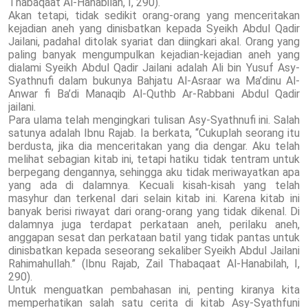
Thabaqaat Al-Hanabilah, I, 290).
Akan tetapi, tidak sedikit orang-orang yang menceritakan
kejadian aneh yang dinisbatkan kepada Syeikh Abdul Qadir
Jailani, padahal ditolak syariat dan diingkari akal. Orang yang
paling banyak mengumpulkan kejadian-kejadian aneh yang
dialami Syeikh Abdul Qadir Jailani adalah Ali bin Yusuf Asy-
Syathnufi dalam bukunya Bahjatu Al-Asraar wa Ma’dinu Al-
Anwar fi Ba’di Manaqib Al-Quthb Ar-Rabbani Abdul Qadir
jailani.
Para ulama telah mengingkari tulisan Asy-Syathnufi ini. Salah
satunya adalah Ibnu Rajab. Ia berkata, “Cukuplah seorang itu
berdusta, jika dia menceritakan yang dia dengar. Aku telah
melihat sebagian kitab ini, tetapi hatiku tidak tentram untuk
berpegang dengannya, sehingga aku tidak meriwayatkan apa
yang ada di dalamnya. Kecuali kisah-kisah yang telah
masyhur dan terkenal dari selain kitab ini. Karena kitab ini
banyak berisi riwayat dari orang-orang yang tidak dikenal. Di
dalamnya juga terdapat perkataan aneh, perilaku aneh,
anggapan sesat dan perkataan batil yang tidak pantas untuk
dinisbatkan kepada seseorang sekaliber Syeikh Abdul Jailani
Rahimahullah.” (Ibnu Rajab, Zail Thabaqaat Al-Hanabilah, I,
290).
Untuk menguatkan pembahasan ini, penting kiranya kita
memperhatikan salah satu cerita di kitab Asy-Syathfuni