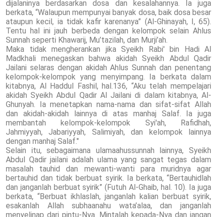
dijalaninya berdasarkan dosa dan kesalahannya. Ia juga
berkata, “Walaupun mempunyai banyak dosa, baik dosa besar
ataupun kecil, ia tidak kafir karenanya” (Al-Ghinayah, I, 65).
Tentu hal ini jauh berbeda dengan kelompok selain Ahlus
Sunnah seperti Khawarij, Mu’tazilah, dan Murji’ah.
Maka tidak mengherankan jika Syeikh Rabi' bin Hadi Al
Madkhali menegaskan bahwa akidah Syeikh Abdul Qadir
Jailani selaras dengan akidah Ahlus Sunnah dan penentang
kelompok-kelompok yang menyimpang. Ia berkata dalam
kitabnya, Al Haddul Fashil, hal.136, “Aku telah mempelajari
akidah Syeikh Abdul Qadir Al Jailani di dalam kitabnya, Al-
Ghunyah. Ia menetapkan nama-nama dan sifat-sifat Allah
dan akidah-akidah lainnya di atas manhaj Salaf. Ia juga
membantah kelompok-kelompok Syi'ah, Rafidhah,
Jahmiyyah, Jabariyyah, Salimiyah, dan kelompok lainnya
dengan manhaj Salaf."
Selain itu, sebagaimana ulamaahussunnah lainnya, Syeikh
Abdul Qadir jailani adalah ulama yang sangat tegas dalam
masalah tauhid dan mewanti-wanti para muridnya agar
bertauhid dan tidak berbuat syirik. Ia berkata, “Bertauhidlah
dan janganlah berbuat syirik” (Futuh Al-Ghaib, hal. 10). Ia juga
berkata, “Berbuat ikhlaslah, janganlah kalian berbuat syirik,
esakanlah Allah subhaanahu wata’alaa, dan janganlah
menyelinap dari pintu-Nya. Mintalah kepada-Nya dan jangan