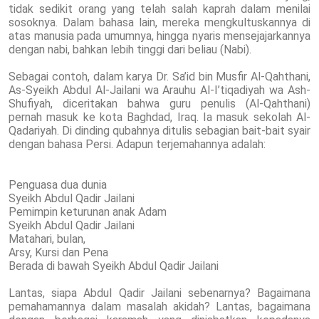
tidak sedikit orang yang telah salah kaprah dalam menilai
sosoknya. Dalam bahasa lain, mereka mengkultuskannya di
atas manusia pada umumnya, hingga nyaris mensejajarkannya
dengan nabi, bahkan lebih tinggi dari beliau (Nabi).
Sebagai contoh, dalam karya Dr. Sa’id bin Musfir Al-Qahthani,
As-Syeikh Abdul Al-Jailani wa Arauhu Al-I’tiqadiyah wa Ash-
Shufiyah, diceritakan bahwa guru penulis (Al-Qahthani)
pernah masuk ke kota Baghdad, Iraq. Ia masuk sekolah Al-
Qadariyah. Di dinding qubahnya ditulis sebagian bait-bait syair
dengan bahasa Persi. Adapun terjemahannya adalah:
Penguasa dua dunia
Syeikh Abdul Qadir Jailani
Pemimpin keturunan anak Adam
Syeikh Abdul Qadir Jailani
Matahari, bulan,
Arsy, Kursi dan Pena
Berada di bawah Syeikh Abdul Qadir Jailani
Lantas, siapa Abdul Qadir Jailani sebenarnya? Bagaimana
pemahamannya dalam masalah akidah? Lantas, bagaimana