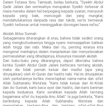
Dalam Fatawa Ibnu Taimiyah, beliau berkata, “Syeikh Abdul
Qadir Jailani dan semisalnya merupakan Syeikh terbesar di
masa mereka dalam hal berpegang kepada syariat, menyuruh
kepada yang baik, mencegah dari yang mungkar,
mendahulukannya daripada rasa dan takdir, serta termasuk
Syeikh terbesar untuk meninggalkan dorongan hawa nafsu”.
Akidah Ahlus Sunnah
Sebagaimana diterangkan di atas, bahwa tidak sedikit orang
yang mengkultuskannya hingga nyaris mensejajarkan bahkan
lebih tinggi dari nabi. Maka dari itu, penting kiranya kita
mengenal manhajnya dalam menjelaskan dan menyelesaikan
permasalahan yang dihadapinya, khusunya masalah akidah.
Dari buku-buku yang dikarangnya, dapat diketahui bahwa
ketika Syeikh Abdul Qadir Jailani berbicara tentang akidah,
maka dia tidak pernah keluar dari madlul (apa yang
ditunjukkan) oleh Al-Quran dan hadits nabi. Hal ini ditunjukkan
oleh perkatannya ketika menetapkan nama-nama dan sifat
Allah Subhanahu Wata’ala. “Kami tidak keluar dari Al-Kitab
dan As-Sunnah, kami baca ayat dan hadits, dan kami beriman
kepada keduanya. Kami serahkan kepada Allah tentang
bagaimana sifat itu kepada ilmu Allah”. Ia juga berkata, “Kami
berlindung kepada Allah Subhanahu Wata’ala dari
mengatakan tentang-Nya dan tentang sifat-sifat-Nya