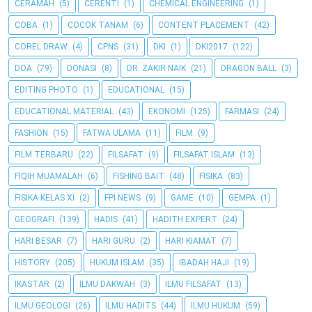
CERAMAH
(5)
CERENTI
(1)
CHEMICAL ENGINEERING
(1)
COBA
(1)
COCOK TANAM
(6)
CONTENT PLACEMENT
(42)
COREL DRAW
(4)
CPNS
(31)
DKI
(1)
DKI2017
(122)
DOA
(79)
DONASI
(8)
DR. ZAKIR NAIK
(21)
DRAGON BALL
(3)
EDITING PHOTO
(1)
EDUCATIONAL
(15)
EDUCATIONAL MATERIAL
(43)
EKONOMI
(125)
FARMASI
(24)
FASHION
(15)
FATWA ULAMA
(11)
FILM
(9)
FILM TERBARU
(22)
FILSAFAT
(9)
FILSAFAT ISLAM
(13)
FIQIH MUAMALAH
(6)
FISHING BAIT
(48)
FISIKA
(83)
FISIKA KELAS XI
(2)
FPI NEWS
(9)
GAME
(10)
GEMPA
(1)
GEOGRAFI
(139)
HADIS
(41)
HADITH EXPERT
(24)
HARI BESAR
(7)
HARI GURU
(2)
HARI KIAMAT
(7)
HISTORY
(205)
HUKUM ISLAM
(35)
IBADAH HAJI
(19)
IKASTAR
(2)
ILMU DAKWAH
(3)
ILMU FILSAFAT
(13)
ILMU GEOLOGI
(26)
ILMU HADITS
(44)
ILMU HUKUM
(59)