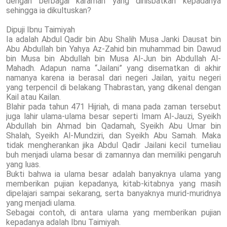
dengan berbagai karamah yang dinisbatkan kepadanya
sehingga ia dikultuskan?
Dipuji Ibnu Taimiyah
Ia adalah Abdul Qadir bin Abu Shalih Musa Janki Dausat bin
Abu Abdullah bin Yahya Az-Zahid bin muhammad bin Dawud
bin Musa bin Abdullah bin Musa Al-Jun bin Abdullah Al-
Mahadh. Adapun nama “Jailani” yang disematkan di akhir
namanya karena ia berasal dari negeri Jailan, yaitu negeri
yang terpencil di belakang Thabrastan, yang dikenal dengan
Kail atau Kailan.
Blahir pada tahun 471 Hijriah, di mana pada zaman tersebut
juga lahir ulama-ulama besar seperti Imam Al-Jauzi, Syeikh
Abdullah bin Ahmad bin Qadamah, Syeikh Abu Umar bin
Shalah, Syeikh Al-Mundziri, dan Syeikh Abu Samah. Maka
tidak mengherankan jika Abdul Qadir Jailani kecil tumeliau
buh menjadi ulama besar di zamannya dan memiliki pengaruh
yang luas.
Bukti bahwa ia ulama besar adalah banyaknya ulama yang
memberikan pujian kepadanya, kitab-kitabnya yang masih
dipelajari sampai sekarang, serta banyaknya murid-muridnya
yang menjadi ulama.
Sebagai contoh, di antara ulama yang memberikan pujian
kepadanya adalah Ibnu Taimiyah.