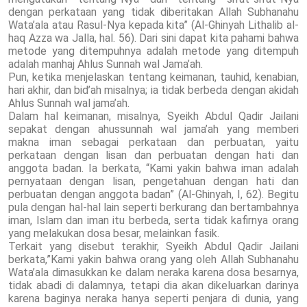
dengan perkataan yang tidak diberitakan Allah Subhanahu
Wata’ala atau Rasul-Nya kepada kita” (Al-Ghinyah Lithalib al-
haq Azza wa Jalla, hal. 56). Dari sini dapat kita pahami bahwa
metode yang ditempuhnya adalah metode yang ditempuh
adalah manhaj Ahlus Sunnah wal Jama’ah.
Pun, ketika menjelaskan tentang keimanan, tauhid, kenabian,
hari akhir, dan bid’ah misalnya; ia tidak berbeda dengan akidah
Ahlus Sunnah wal jama’ah.
Dalam hal keimanan, misalnya, Syeikh Abdul Qadir Jailani
sepakat dengan ahussunnah wal jama’ah yang memberi
makna iman sebagai perkataan dan perbuatan, yaitu
perkataan dengan lisan dan perbuatan dengan hati dan
anggota badan. Ia berkata, “Kami yakin bahwa iman adalah
pernyataan dengan lisan, pengetahuan dengan hati dan
perbuatan dengan anggota badan” (Al-Ghinyah, I, 62). Begitu
pula dengan hal-hal lain seperti berkurang dan bertambahnya
iman, Islam dan iman itu berbeda, serta tidak kafirnya orang
yang melakukan dosa besar, melainkan fasik.
Terkait yang disebut terakhir, Syeikh Abdul Qadir Jailani
berkata,”Kami yakin bahwa orang yang oleh Allah Subhanahu
Wata’ala dimasukkan ke dalam neraka karena dosa besarnya,
tidak abadi di dalamnya, tetapi dia akan dikeluarkan darinya
karena baginya neraka hanya seperti penjara di dunia, yang