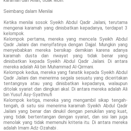
karamah dari Allah, tidak lebih.
Seimbang dalam Menilai
Ketika menilai sosok Syeikh Abdul Qadir Jailani, terutama
mengenai karamah yang dinisbatkan kepadanya, terdapat 3
kelompok.
Kelompok pertama, mereka yang mencela Syeikh Abdul
Qadir Jailani dan menyifatinya dengan Dajjal. Mungkin yang
menyebabkan mereka bersikap demikian karena adanya
karamah dusta dan riwayat yang tidak benar yang
dinisbatkan kepada Syeikh Abdul Qadir Jailani. Di antara
mereka adalah Ali bin Muhammad Al-Qirmani.
Kelompok kedua, mereka yang fanatik kepada Syeikh Abdul
Qadir Jailani dan menerima segala sesuatu yang diceritakan
tentangnya atau yang dinisbatkan kepadanya, walaupun
ditolak syariat dan diingkari akal. Di antara mereka adalah Ali
bin Yusuf Asy-Syathnufi
Kelompok ketiga, mereka yang mengambil sikap tengah-
tengah, di satu sisi menerima karamah Syeikh Abdul Qadir
Jailani yang benar dan dinukil dengan penukilan yang kuat,
yang tidak bertentangan dengan syariat, dan sisi lain juga
menolak yang tidak memenuhi kriteria itu. Di antara mereka
adalah Imam Adz-Dzahabi .