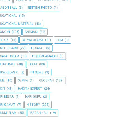
AGON BALL
(3)
EDITING PHOTO
(1)
UCATIONAL
(15)
UCATIONAL MATERIAL
(43)
KONOMI
(125)
FARMASI
(24)
SHION
(15)
FATWA ULAMA
(11)
FILM
(9)
LM TERBARU
(22)
FILSAFAT
(9)
LSAFAT ISLAM
(13)
FIQIH MUAMALAH
(6)
SHING BAIT
(48)
FISIKA
(83)
SIKA KELAS XI
(2)
FPI NEWS
(9)
AME
(10)
GEMPA
(1)
GEOGRAFI
(139)
DIS
(41)
HADITH EXPERT
(24)
RI BESAR
(7)
HARI GURU
(2)
RI KIAMAT
(7)
HISTORY
(205)
KUM ISLAM
(35)
IBADAH HAJI
(19)