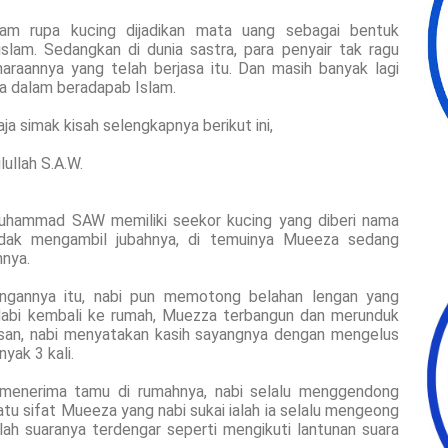
lam rupa kucing dijadikan mata uang sebagai bentuk
slam. Sedangkan di dunia sastra, para penyair tak ragu
araannya yang telah berjasa itu. Dan masih banyak lagi
sa dalam beradapab Islam.
ja simak kisah selengkapnya berikut ini,
ullah S.A.W.
 Muhammad SAW memiliki seekor kucing yang diberi nama
ndak mengambil jubahnya, di temuinya Mueeza sedang
hnya.
ngannya itu, nabi pun memotong belahan lengan yang
a Nabi kembali ke rumah, Muezza terbangun dan merunduk
asan, nabi menyatakan kasih sayangnya dengan mengelus
yak 3 kali.
bi menerima tamu di rumahnya, nabi selalu menggendong
atu sifat Mueeza yang nabi sukai ialah ia selalu mengeong
ah suaranya terdengar seperti mengikuti lantunan suara