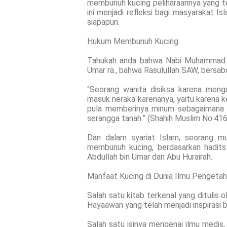
membunuh kucing peliharaannya yang t
ini menjadi refleksi bagi masyarakat I
siapapun.
Hukum Membunuh Kucing
Tahukah anda bahwa Nabi Muhammad s.
Umar ra., bahwa Rasulullah SAW, bersab
“Seorang wanita disiksa karena meng
masuk neraka karenanya, yaitu karena 
pula memberinya minum sebagaimana i
serangga tanah.” (Shahih Muslim No.416
Dan dalam syariat Islam, seorang mu
membunuh kucing, berdasarkan hadits
Abdullah bin Umar dan Abu Hurairah.
Manfaat Kucing di Dunia Ilmu Pengeta
Salah satu kitab terkenal yang ditulis
Hayaawan yang telah menjadi inspirasi b
Salah satu isinya mengenai ilmu medis