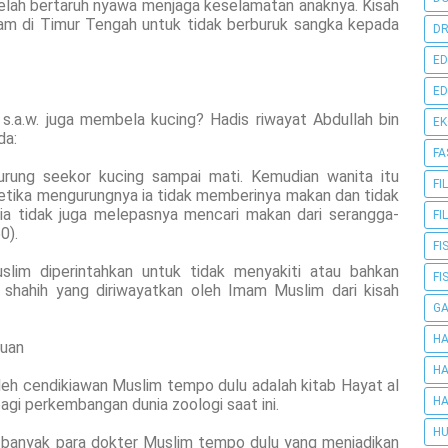
elah bertaruh nyawa menjaga keselamatan anaknya. Kisah
slam di Timur Tengah untuk tidak berburuk sangka kepada
DR
ED
ED
a.w. juga membela kucing? Hadis riwayat Abdullah bin
E
da:
FA
urung seekor kucing sampai mati. Kemudian wanita itu
FI
ketika mengurungnya ia tidak memberinya makan dan tidak
a tidak juga melepasnya mencari makan dari serangga-
FI
0).
FI
slim diperintahkan untuk tidak menyakiti atau bahkan
FI
 shahih yang diriwayatkan oleh Imam Muslim dari kisah
G
HA
huan
HA
 oleh cendikiawan Muslim tempo dulu adalah kitab Hayat al
HA
agi perkembangan dunia zoologi saat ini.
HU
, banyak para dokter Muslim tempo dulu yang menjadikan