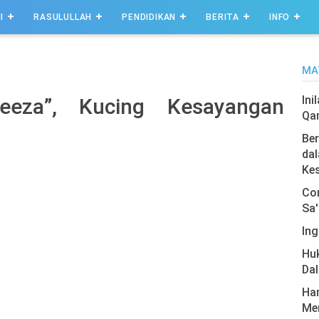
I
RASULULLAH
PENDIDIKAN
BERITA
INFO
MA
Ini
eeza”, Kucing Kesayangan
Qa
Ber
dal
Ke
Com
Sa'
Ing
Hu
Da
Har
Men