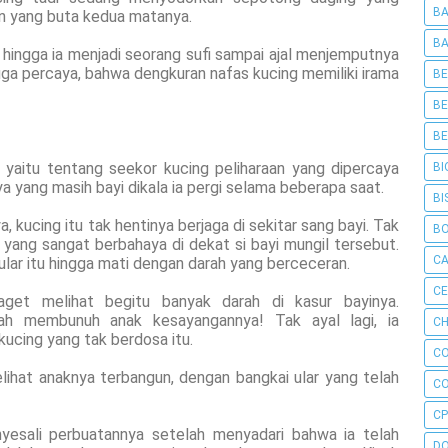
BA
in yang buta kedua matanya.
BA
 hingga ia menjadi seorang sufi sampai ajal menjemputnya
juga percaya, bahwa dengkuran nafas kucing memiliki irama
BE
BE
BE
 yaitu tentang seekor kucing peliharaan yang dipercaya
BI
a yang masih bayi dikala ia pergi selama beberapa saat.
BI
 kucing itu tak hentinya berjaga di sekitar sang bayi. Tak
B
 yang sangat berbahaya di dekat si bayi mungil tersebut.
C
lar itu hingga mati dengan darah yang berceceran.
C
kaget melihat begitu banyak darah di kasur bayinya.
elah membunuh anak kesayangannya! Tak ayal lagi, ia
CH
ucing yang tak berdosa itu.
C
lihat anaknya terbangun, dengan bangkai ular yang telah
C
CP
nyesali perbuatannya setelah menyadari bahwa ia telah
D