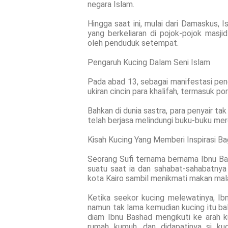
negara Islam.
Hingga saat ini, mulai dari Damaskus, I
yang berkeliaran di pojok-pojok mas
oleh penduduk setempat.
Pengaruh Kucing Dalam Seni Islam
Pada abad 13, sebagai manifestasi peng
ukiran cincin para khalifah, termasuk p
Bahkan di dunia sastra, para penyair ta
telah berjasa melindungi buku-buku mere
Kisah Kucing Yang Memberi Inspirasi Bag
Seorang Sufi ternama bernama Ibnu Bas
suatu saat ia dan sahabat-sahabatnya
kota Kairo sambil menikmati makan mal
Ketika seekor kucing melewatinya, I
namun tak lama kemudian kucing itu bal
diam Ibnu Bashad mengikuti ke arah ku
rumah kumuh, dan didapatinya si k