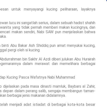
esan untuk menyayangi kucing peliharaan, layaknya
an lucu ini sangatlah serius, dalam sebuah hadist shahih
g wanita yang tidak pernah memberi makan kucingnya, dan
mencari makan sendiri, Nabi SAW pun menjelaskan bahwa
aka.
yah binti Abu Bakar Ash Shiddiq pun amat menyukai kucing,
gal pergi oleh si kucing.
Abdurrahman bin Sakhr Al Azdi diberi julukan Abu Hurairah
 kegemarannya dalam merawat dan memelihara berbagai
adap Kucing Pasca Wafatnya Nabi Muhammad
 dijelaskan pada masa dinasti mamluk, Baybars al Zahir,
ris depan dalam perang salib, sengaja membangun taman-
kan berbagai jenis makanan didalamnya.
a telah menjadi adat istiadat di berbagai kota-kota besar