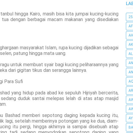
LA
stanbul hingga Kairo, masih bisa kita jumpai kucing-kucing
25
jid tua dengan berbagai macam makanan yang disediakan
AF
AH
AK
hargaan masyarakat Islam, rupa kucing dijadikan sebagai
orselen, patung hingga mata uang.
AL
AN
k ragu untuk membuat syair bagi kucing peliharaannya yang
ka dari gigitan tikus dan serangga lainnya.
A
i Para Sufi
AQ
AR
had yang hidup pada abad ke sepuluh Hijriyah bercerita,
 sedang duduk santai melepas lelah di atas atap masjid
AW
am.
AW
bnu Bashad memberi sepotong daging kepada kucing itu,
AY
ik lagi, setelah memberinya potongan yang ke dua, diam-
cing itu pergi, hingga akhirnya ia sampai disebuah atap
BA
ucing tadi sedang menyodorkan sepotong daging yang