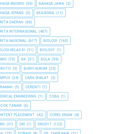
HASA INGGRIS
(50)
BAHASA JAWA
(2)
HASA JEPANG
(5)
BEASISWA
(11)
RITA DAERAH
(68)
RITA INTERNASIONAL
(407)
RITA NASIONAL
(617)
BIOLOGI
(160)
OLOGI KELAS XI
(31)
BIOLOGY
(1)
SNIS
(70)
BK
(31)
BOLA
(59)
ORUTO
(3)
BUNYI HUKUM
(23)
AMPUS
(24)
CARA SHALAT
(3)
ERAMAH
(5)
CERENTI
(1)
EMICAL ENGINEERING
(1)
COBA
(1)
OCOK TANAM
(6)
ONTENT PLACEMENT
(42)
COREL DRAW
(4)
NS
(31)
DKI
(1)
DKI2017
(122)
OA
(79)
DONASI
(8)
DR. ZAKIR NAIK
(21)