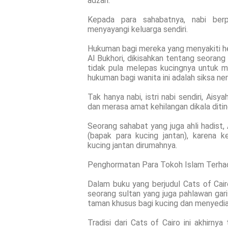
adzan.
Kepada para sahabatnya, nabi berp
menyayangi keluarga sendiri.
Hukuman bagi mereka yang menyakiti hew
Al Bukhori, dikisahkan tentang seoran
tidak pula melepas kucingnya untuk 
hukuman bagi wanita ini adalah siksa ner
Tak hanya nabi, istri nabi sendiri, Ais
dan merasa amat kehilangan dikala diting
Seorang sahabat yang juga ahli hadist, 
(bapak para kucing jantan), karena
kucing jantan dirumahnya.
Penghormatan Para Tokoh Islam Terh
Dalam buku yang berjudul Cats of Cairo
seorang sultan yang juga pahlawan ga
taman khusus bagi kucing dan menyedia
Tradisi dari Cats of Cairo ini akhirny