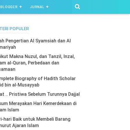
BLOGGER
JURNAL
TERI POPULER
lah Pengertian Al Syamsiah dan Al
mariyah
ikut Makna Nuzul, dan Tanzil, Inzal,
am al-Quran, Perbedaan dan
samaan
plete Biography of Hadith Scholar
id bin al-Musayyab
at .. Pristiwa Sebelum Turunnya Dajjal
kum Merayakan Hari Kemerdekaan di
lam Islam
i-hari Baik untuk Membeli Barang
urut Ajaran Islam