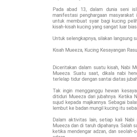
Pada abad 13, dalam dunia seni is
manifestasi penghargaan masyarakat i
untuk membuat syair bagi kucing pelih
kisah-kisah kucing yang sangat luar bia
Untuk selengkapnya, silakan langsung sa
Kisah Mueeza, Kucing Kesayangan Rasul
Diceritakan dalam suatu kisah, Nabi
Mueeza. Suatu saat, dikala nabi he
terlelap tidur dengan santai diatas juba
Tak ingin mengganggu hewan kesaya
ditiduri Mueeza dari jubahnya. Ketik
sujud kepada majikannya. Sebagai bal
lembut ke badan mungil kucing itu seban
Dalam aktivitas lain, setiap kali Na
Mueeza dan di taruh dipahanya. Salah s
ketika mendengar adzan, dan seolah-ol