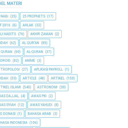
BEL MATERI
 NABI
(25)
25 PROPHETS
(17)
F 2016
(6)
AHLAK
(32)
LI HADITS
(76)
AKHIR ZAMAN
(2)
IDAH
(62)
AL QUR'AN
(85)
 QURAN
(60)
AL-QURAN
(37)
DROID
(82)
ANIME
(3)
NTROPOLOGI
(27)
APLIKASI PAYROLL
(1)
IDAH
(53)
ARTICLE
(48)
ARTIKEL
(150)
TIKEL ISLAMI
(540)
ASTRONOMI
(30)
AS DAJJAL
(4)
AWAS PKI
(2)
AS SYIAH
(12)
AWAS YAHUDI
(8)
O DONASI
(1)
BAHASA ARAB
(3)
HASA INDONESIA
(106)