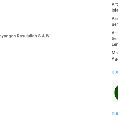
Ar
Isl
Pan
Ber
Art
yangan Rasulullah S.A.W.
Sen
Len
Mas
Ag
CO
PU