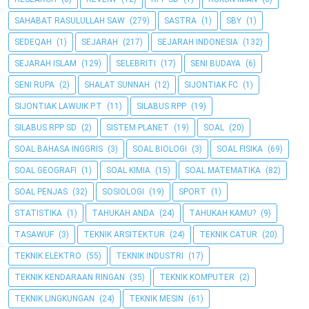
SAHABAT RASULULLAH SAW
(279)
SASTRA
(1)
SBY
(1)
SEDEQAH
(1)
SEJARAH
(217)
SEJARAH INDONESIA
(132)
SEJARAH ISLAM
(129)
SELEBRITI
(17)
SENI BUDAYA
(6)
SENI RUPA
(2)
SHALAT SUNNAH
(12)
SIJONTIAK FC
(1)
SIJONTIAK LAWUIK P.T
(11)
SILABUS RPP
(19)
SILABUS RPP SD
(2)
SISTEM PLANET
(19)
SOAL
(20)
SOAL BAHASA INGGRIS
(3)
SOAL BIOLOGI
(3)
SOAL FISIKA
(69)
SOAL GEOGRAFI
(1)
SOAL KIMIA
(15)
SOAL MATEMATIKA
(82)
SOAL PENJAS
(32)
SOSIOLOGI
(19)
SPORT
(1)
STATISTIKA
(1)
TAHUKAH ANDA
(24)
TAHUKAH KAMU?
(9)
TASAWUF
(3)
TEKNIK ARSITEKTUR
(24)
TEKNIK CATUR
(20)
TEKNIK ELEKTRO
(55)
TEKNIK INDUSTRI
(17)
TEKNIK KENDARAAN RINGAN
(35)
TEKNIK KOMPUTER
(2)
TEKNIK LINGKUNGAN
(24)
TEKNIK MESIN
(61)