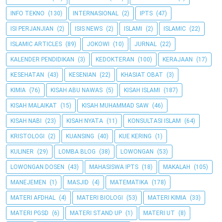
INFO TEKNO
(130)
INTERNASIONAL
(2)
IPTS
(47)
ISI PERJANJIAN
(2)
ISIS NEWS
(2)
ISLAMI
(2)
ISLAMIC
(22)
ISLAMIC ARTICLES
(89)
JOKOWI
(10)
JURNAL
(22)
KALENDER PENDIDIKAN
(3)
KEDOKTERAN
(100)
KERAJAAN
(17)
KESEHATAN
(43)
KESENIAN
(22)
KHASIAT OBAT
(3)
KIMIA
(76)
KISAH ABU NAWAS
(5)
KISAH ISLAMI
(187)
KISAH MALAIKAT
(15)
KISAH MUHAMMAD SAW
(46)
KISAH NABI
(23)
KISAH NYATA
(11)
KONSULTASI ISLAM
(64)
KRISTOLOGI
(2)
KUANSING
(40)
KUE KERING
(1)
KULINER
(29)
LOMBA BLOG
(38)
LOWONGAN
(53)
LOWONGAN DOSEN
(43)
MAHASISWA IPTS
(18)
MAKALAH
(105)
MANEJEMEN
(1)
MASJID
(4)
MATEMATIKA
(178)
MATERI AFDHAL
(4)
MATERI BIOLOGI
(53)
MATERI KIMIA
(33)
MATERI PGSD
(6)
MATERI STAND UP
(1)
MATERI UT
(8)