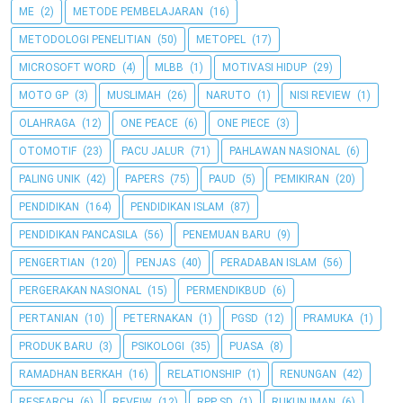
ME
(2)
METODE PEMBELAJARAN
(16)
METODOLOGI PENELITIAN
(50)
METOPEL
(17)
MICROSOFT WORD
(4)
MLBB
(1)
MOTIVASI HIDUP
(29)
MOTO GP
(3)
MUSLIMAH
(26)
NARUTO
(1)
NISI REVIEW
(1)
OLAHRAGA
(12)
ONE PEACE
(6)
ONE PIECE
(3)
OTOMOTIF
(23)
PACU JALUR
(71)
PAHLAWAN NASIONAL
(6)
PALING UNIK
(42)
PAPERS
(75)
PAUD
(5)
PEMIKIRAN
(20)
PENDIDIKAN
(164)
PENDIDIKAN ISLAM
(87)
PENDIDIKAN PANCASILA
(56)
PENEMUAN BARU
(9)
PENGERTIAN
(120)
PENJAS
(40)
PERADABAN ISLAM
(56)
PERGERAKAN NASIONAL
(15)
PERMENDIKBUD
(6)
PERTANIAN
(10)
PETERNAKAN
(1)
PGSD
(12)
PRAMUKA
(1)
PRODUK BARU
(3)
PSIKOLOGI
(35)
PUASA
(8)
RAMADHAN BERKAH
(16)
RELATIONSHIP
(1)
RENUNGAN
(42)
RESEARCH
(6)
REVEIW
(12)
RPP SD
(1)
RUKUN IMAN
(6)