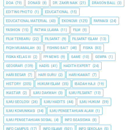
DOA
(79)
DONASI
(8)
DR. ZAKIR NAIK
(21)
DRAGON BALL
(3)
EDITING PHOTO
(1)
EDUCATIONAL
(15)
EDUCATIONAL MATERIAL
(43)
EKONOMI
(125)
FARMASI
(24)
FASHION
(15)
FATWA ULAMA
(11)
FILM
(9)
FILM TERBARU
(22)
FILSAFAT
(9)
FILSAFAT ISLAM
(13)
FIQIH MUAMALAH
(6)
FISHING BAIT
(48)
FISIKA
(83)
FISIKA KELAS XI
(2)
FPI NEWS
(9)
GAME
(10)
GEMPA
(1)
GEOGRAFI
(139)
HADIS
(41)
HADITH EXPERT
(24)
HARI BESAR
(7)
HARI GURU
(2)
HARI KIAMAT
(7)
HISTORY
(205)
HUKUM ISLAM
(35)
IBADAH HAJI
(19)
IKASTAR
(2)
ILMU DAKWAH
(3)
ILMU FILSAFAT
(13)
ILMU GEOLOGI
(26)
ILMU HADITS
(44)
ILMU HUKUM
(59)
ILMU KOMUNIKASI
(34)
ILMU PENGETAHUAN ALAM
(1)
ILMU PENGETAHUAN SOSIAL
(4)
INFO BEASISWA
(8)
INFO CAMPUS
(17)
INFO ISLAMI
(501)
INFO SEKOLAH
(5)