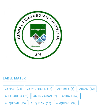
LABEL MATERI
25 NABI
(25)
25 PROPHETS
(17)
AFF 2016
(6)
AHLAK
(32)
AHLI HADITS
(76)
AKHIR ZAMAN
(2)
AKIDAH
(62)
AL QUR'AN
(85)
AL QURAN
(60)
AL-QURAN
(37)