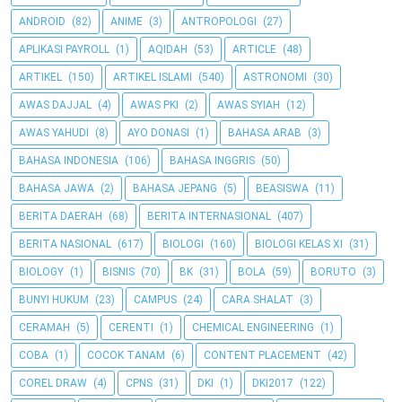
ANDROID
(82)
ANIME
(3)
ANTROPOLOGI
(27)
APLIKASI PAYROLL
(1)
AQIDAH
(53)
ARTICLE
(48)
ARTIKEL
(150)
ARTIKEL ISLAMI
(540)
ASTRONOMI
(30)
AWAS DAJJAL
(4)
AWAS PKI
(2)
AWAS SYIAH
(12)
AWAS YAHUDI
(8)
AYO DONASI
(1)
BAHASA ARAB
(3)
BAHASA INDONESIA
(106)
BAHASA INGGRIS
(50)
BAHASA JAWA
(2)
BAHASA JEPANG
(5)
BEASISWA
(11)
BERITA DAERAH
(68)
BERITA INTERNASIONAL
(407)
BERITA NASIONAL
(617)
BIOLOGI
(160)
BIOLOGI KELAS XI
(31)
BIOLOGY
(1)
BISNIS
(70)
BK
(31)
BOLA
(59)
BORUTO
(3)
BUNYI HUKUM
(23)
CAMPUS
(24)
CARA SHALAT
(3)
CERAMAH
(5)
CERENTI
(1)
CHEMICAL ENGINEERING
(1)
COBA
(1)
COCOK TANAM
(6)
CONTENT PLACEMENT
(42)
COREL DRAW
(4)
CPNS
(31)
DKI
(1)
DKI2017
(122)