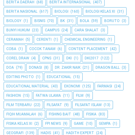
BERITA DAERAH
(68)
BERITA INTERNASIONAL
(407)
BERITA NASIONAL
(617)
BIOLOGI
(160)
BIOLOGI KELAS XI
(31)
BIOLOGY
(1)
BISNIS
(70)
BK
(31)
BOLA
(59)
BORUTO
(3)
BUNYI HUKUM
(23)
CAMPUS
(24)
CARA SHALAT
(3)
CERAMAH
(5)
CERENTI
(1)
CHEMICAL ENGINEERING
(1)
COBA
(1)
COCOK TANAM
(6)
CONTENT PLACEMENT
(42)
COREL DRAW
(4)
CPNS
(31)
DKI
(1)
DKI2017
(122)
DOA
(79)
DONASI
(8)
DR. ZAKIR NAIK
(21)
DRAGON BALL
(3)
EDITING PHOTO
(1)
EDUCATIONAL
(15)
EDUCATIONAL MATERIAL
(43)
EKONOMI
(125)
FARMASI
(24)
FASHION
(15)
FATWA ULAMA
(11)
FILM
(9)
FILM TERBARU
(22)
FILSAFAT
(9)
FILSAFAT ISLAM
(13)
FIQIH MUAMALAH
(6)
FISHING BAIT
(48)
FISIKA
(83)
FISIKA KELAS XI
(2)
FPI NEWS
(9)
GAME
(10)
GEMPA
(1)
GEOGRAFI
(139)
HADIS
(41)
HADITH EXPERT
(24)