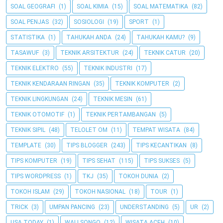
SOAL GEOGRAFI
(1)
SOAL KIMIA
(15)
SOAL MATEMATIKA
(82)
SOAL PENJAS
(32)
SOSIOLOGI
(19)
SPORT
(1)
STATISTIKA
(1)
TAHUKAH ANDA
(24)
TAHUKAH KAMU?
(9)
TASAWUF
(3)
TEKNIK ARSITEKTUR
(24)
TEKNIK CATUR
(20)
TEKNIK ELEKTRO
(55)
TEKNIK INDUSTRI
(17)
TEKNIK KENDARAAN RINGAN
(35)
TEKNIK KOMPUTER
(2)
TEKNIK LINGKUNGAN
(24)
TEKNIK MESIN
(61)
TEKNIK OTOMOTIF
(1)
TEKNIK PERTAMBANGAN
(5)
TEKNIK SIPIL
(48)
TELOLET OM
(11)
TEMPAT WISATA
(84)
TEMPLATE
(30)
TIPS BLOGGER
(243)
TIPS KECANTIKAN
(8)
TIPS KOMPUTER
(19)
TIPS SEHAT
(115)
TIPS SUKSES
(5)
TIPS WORDPRESS
(1)
TKJ
(35)
TOKOH DUNIA
(2)
TOKOH ISLAM
(29)
TOKOH NASIONAL
(18)
TOUR
(1)
TRICK
(3)
UMPAN PANCING
(23)
UNDERSTANDING
(5)
UR
(2)
USA TODAY
(1)
WALI SONGO
(12)
WISATA ACEH
(10)