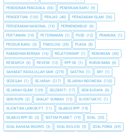
PENDIDIKAN PANCASILA
(56)
PENEMUAN BARU
(9)
PENGERTIAN
(120)
PENJAS
(40)
PERADABAN ISLAM
(56)
PERGERAKAN NASIONAL
(15)
PERMENDIKBUD
(6)
PERTANIAN
(10)
PETERNAKAN
(1)
PGSD
(12)
PRAMUKA
(1)
PRODUK BARU
(3)
PSIKOLOGI
(35)
PUASA
(8)
RAMADHAN BERKAH
(16)
RELATIONSHIP
(1)
RENUNGAN
(42)
RESEARCH
(6)
REVEIW
(12)
RPP SD
(1)
RUKUN IMAN
(6)
SAHABAT RASULULLAH SAW
(279)
SASTRA
(1)
SBY
(1)
SEDEQAH
(1)
SEJARAH
(217)
SEJARAH INDONESIA
(132)
SEJARAH ISLAM
(129)
SELEBRITI
(17)
SENI BUDAYA
(6)
SENI RUPA
(2)
SHALAT SUNNAH
(12)
SIJONTIAK FC
(1)
SIJONTIAK LAWUIK P.T
(11)
SILABUS RPP
(19)
SILABUS RPP SD
(2)
SISTEM PLANET
(19)
SOAL
(20)
SOAL BAHASA INGGRIS
(3)
SOAL BIOLOGI
(3)
SOAL FISIKA
(69)