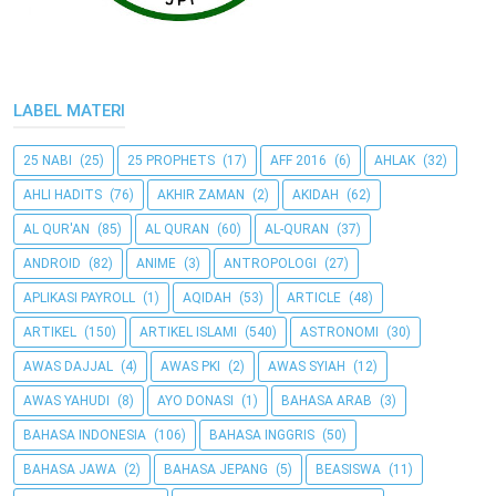
LABEL MATERI
25 NABI
(25)
25 PROPHETS
(17)
AFF 2016
(6)
AHLAK
(32)
AHLI HADITS
(76)
AKHIR ZAMAN
(2)
AKIDAH
(62)
AL QUR'AN
(85)
AL QURAN
(60)
AL-QURAN
(37)
ANDROID
(82)
ANIME
(3)
ANTROPOLOGI
(27)
APLIKASI PAYROLL
(1)
AQIDAH
(53)
ARTICLE
(48)
ARTIKEL
(150)
ARTIKEL ISLAMI
(540)
ASTRONOMI
(30)
AWAS DAJJAL
(4)
AWAS PKI
(2)
AWAS SYIAH
(12)
AWAS YAHUDI
(8)
AYO DONASI
(1)
BAHASA ARAB
(3)
BAHASA INDONESIA
(106)
BAHASA INGGRIS
(50)
BAHASA JAWA
(2)
BAHASA JEPANG
(5)
BEASISWA
(11)