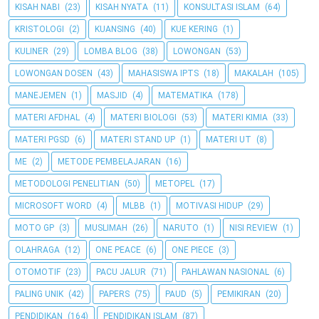
KISAH NABI
(23)
KISAH NYATA
(11)
KONSULTASI ISLAM
(64)
KRISTOLOGI
(2)
KUANSING
(40)
KUE KERING
(1)
KULINER
(29)
LOMBA BLOG
(38)
LOWONGAN
(53)
LOWONGAN DOSEN
(43)
MAHASISWA IPTS
(18)
MAKALAH
(105)
MANEJEMEN
(1)
MASJID
(4)
MATEMATIKA
(178)
MATERI AFDHAL
(4)
MATERI BIOLOGI
(53)
MATERI KIMIA
(33)
MATERI PGSD
(6)
MATERI STAND UP
(1)
MATERI UT
(8)
ME
(2)
METODE PEMBELAJARAN
(16)
METODOLOGI PENELITIAN
(50)
METOPEL
(17)
MICROSOFT WORD
(4)
MLBB
(1)
MOTIVASI HIDUP
(29)
MOTO GP
(3)
MUSLIMAH
(26)
NARUTO
(1)
NISI REVIEW
(1)
OLAHRAGA
(12)
ONE PEACE
(6)
ONE PIECE
(3)
OTOMOTIF
(23)
PACU JALUR
(71)
PAHLAWAN NASIONAL
(6)
PALING UNIK
(42)
PAPERS
(75)
PAUD
(5)
PEMIKIRAN
(20)
PENDIDIKAN
(164)
PENDIDIKAN ISLAM
(87)