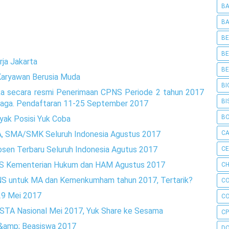
BA
BA
BE
BE
ja Jakarta
BE
aryawan Berusia Muda
BI
ka secara resmi Penerimaan CPNS Periode 2 tahun 2017
BI
aga. Pendaftaran 11-25 September 2017
B
yak Posisi Yuk Coba
C
 SMA/SMK Seluruh Indonesia Agustus 2017
en Terbaru Seluruh Indonesia Agutus 2017
C
NS Kementerian Hukum dan HAM Agustus 2017
CH
NS untuk MA dan Kemenkumham tahun 2017, Tertarik?
C
9 Mei 2017
C
TA Nasional Mei 2017, Yuk Share ke Sesama
CP
&amp; Beasiswa 2017
D