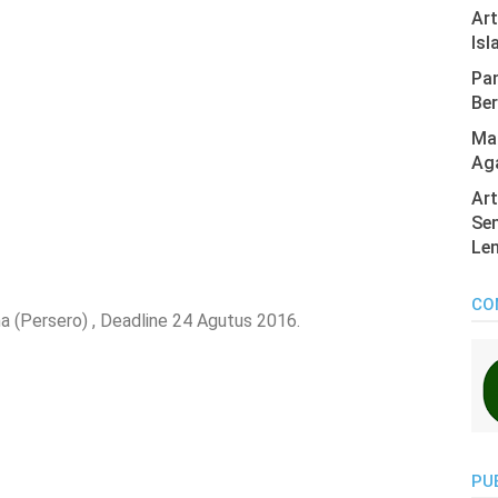
Ar
Isl
Pan
Ber
Mas
Ag
Art
Sen
Len
CO
 (Persero) , Deadline 24 Agutus 2016.
PU