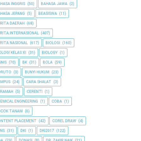
HASA INGGRIS
(50)
BAHASA JAWA
(2)
HASA JEPANG
(5)
BEASISWA
(11)
RITA DAERAH
(68)
RITA INTERNASIONAL
(407)
RITA NASIONAL
(617)
BIOLOGI
(160)
OLOGI KELAS XI
(31)
BIOLOGY
(1)
SNIS
(70)
BK
(31)
BOLA
(59)
ORUTO
(3)
BUNYI HUKUM
(23)
AMPUS
(24)
CARA SHALAT
(3)
ERAMAH
(5)
CERENTI
(1)
EMICAL ENGINEERING
(1)
COBA
(1)
OCOK TANAM
(6)
ONTENT PLACEMENT
(42)
COREL DRAW
(4)
NS
(31)
DKI
(1)
DKI2017
(122)
OA
(79)
DONASI
(8)
DR. ZAKIR NAIK
(21)