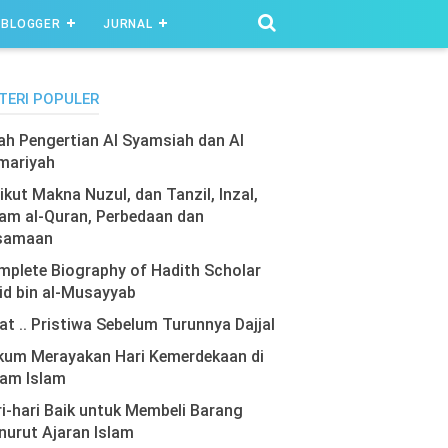
BLOGGER
JURNAL
TERI POPULER
lah Pengertian Al Syamsiah dan Al
mariyah
ikut Makna Nuzul, dan Tanzil, Inzal,
am al-Quran, Perbedaan dan
samaan
plete Biography of Hadith Scholar
id bin al-Musayyab
at .. Pristiwa Sebelum Turunnya Dajjal
kum Merayakan Hari Kemerdekaan di
lam Islam
i-hari Baik untuk Membeli Barang
urut Ajaran Islam