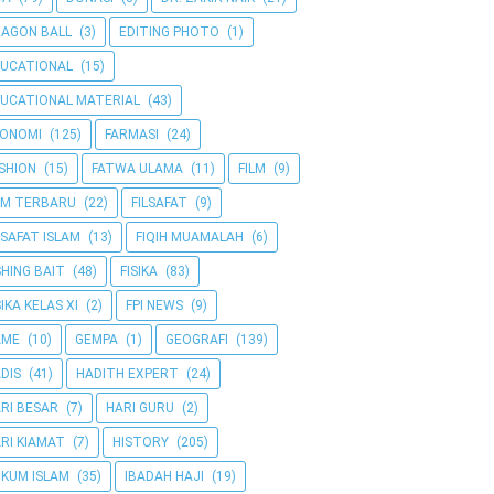
AGON BALL
(3)
EDITING PHOTO
(1)
UCATIONAL
(15)
UCATIONAL MATERIAL
(43)
KONOMI
(125)
FARMASI
(24)
SHION
(15)
FATWA ULAMA
(11)
FILM
(9)
LM TERBARU
(22)
FILSAFAT
(9)
LSAFAT ISLAM
(13)
FIQIH MUAMALAH
(6)
SHING BAIT
(48)
FISIKA
(83)
SIKA KELAS XI
(2)
FPI NEWS
(9)
AME
(10)
GEMPA
(1)
GEOGRAFI
(139)
DIS
(41)
HADITH EXPERT
(24)
RI BESAR
(7)
HARI GURU
(2)
RI KIAMAT
(7)
HISTORY
(205)
KUM ISLAM
(35)
IBADAH HAJI
(19)