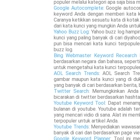
populer melalui kategori apa saja bisa m
Google Autocomplete
: Google autoco
keyword Anda dengan memberi kata kun
Caranya ketikkan sesuatu kata di kotak
dari kata kunci yang mungkin Anda untuk 
Yahoo Buzz Log
: Yahoo buzz log hampi
kunci yang paling banyak di cari diyaho
pun bisa mencari kata kunci terpopule
buzz log.
Bing Webmaster Keyword Recearch 
berdasarkan negara dan bahasa, seperti
untuk mengetahui kata kunci terpopuler
AOL Search Trends
: AOL Search Tre
gambar maupun kata kunci yang di du
yang banyak di cari berdasarkan berita, b
Twitter Search
: Memungkinkan Anda 
bicarakan di twitter berdasarkan hashtag
Youtube Keyword Tool
: Dapat menampi
bulanan di youtube. Youtube adalah te
yang mencari vidio di sana. Alat ini m
terpopuler untuk artikel Anda.
Youtube Trends
: Menyediakan wawasan 
banyak di cari dan berdasarkan page vi
Google Keyword Planner
: Tool ini m