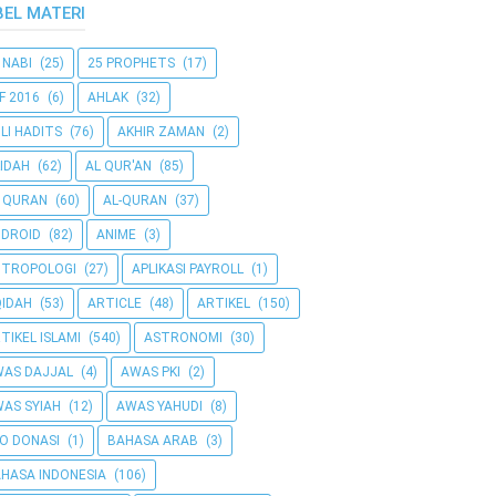
BEL MATERI
 NABI
(25)
25 PROPHETS
(17)
F 2016
(6)
AHLAK
(32)
LI HADITS
(76)
AKHIR ZAMAN
(2)
IDAH
(62)
AL QUR'AN
(85)
 QURAN
(60)
AL-QURAN
(37)
DROID
(82)
ANIME
(3)
NTROPOLOGI
(27)
APLIKASI PAYROLL
(1)
IDAH
(53)
ARTICLE
(48)
ARTIKEL
(150)
TIKEL ISLAMI
(540)
ASTRONOMI
(30)
AS DAJJAL
(4)
AWAS PKI
(2)
AS SYIAH
(12)
AWAS YAHUDI
(8)
O DONASI
(1)
BAHASA ARAB
(3)
HASA INDONESIA
(106)