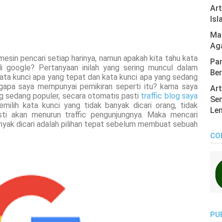
Ar
Isl
Mas
Ag
mesin pencari setiap harinya, namun apakah kita tahu kata
Pan
di google? Pertanyaan inilah yang sering muncul dalam
Ber
kata kunci apa yang tepat dan kata kunci apa yang sedang
gapa saya mempunyai pemikiran seperti itu? karna saya
Art
ang sedang populer, secara otomatis pasti
traffic blog saya
Sen
milih kata kunci yang tidak banyak dicari orang, tidak
Len
ti akan menurun traffic pengunjungnya. Maka mencari
nyak dicari adalah pilihan tepat sebelum membuat sebuah
CO
PU