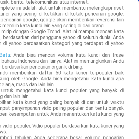
usik, berita, telekomunikasi atau internet.
mplete ini adalah alat untuk membantu melengkapi riset
ci yang sering di ketikkan di kotak pencarian google.
 pencarian google, google akan memberikan reverensi lain
memilih kata kunci lain yang sering di cari orang.
r mirip dengan Google Trend. Alat ini mampu mencari kata
o, berdasarkan dari pengguna yahoo di seluruh dunia. Anda
r di yahoo berdasarkan kategori yang terdapat di yahoo
Beta
: Anda bisa mencari volume kata kunci dan frase
 bahasa Indonesia dan lainya. Alat ini memungkinkan Anda
 berdasarkan pencarian organik di bing.
nds memberikan daftar 50 kata kunci terpopuler baik
kung oleh Google. Anda bisa mengetahui kata kunci apa
elanja, maps dan lain lain.
untuk mengetahui kata kunci populer yang banyak di
 dan lain lain.
lkan kata kunci yang paling banyak di cari untuk waktu
mpat penyimpanan vidio paling populer dan tentu banyak
emberi kesempatan untuk Anda menentukan kata kunci yang
vidio populer. Vidio populer berdasarkan kata kunci yang
ews.
emberi tahukan Anda seberapa besar volume pencarian