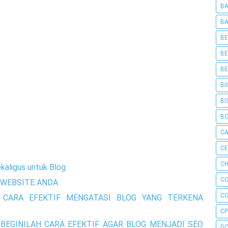
BA
BA
BE
BE
BE
BI
BI
B
C
C
CH
kaligus untuk Blog
C
WEBSITE ANDA
C
 CARA EFEKTIF MENGATASI BLOG YANG TERKENA
CP
BEGINILAH CARA EFEKTIF AGAR BLOG MENJADI SEO
D