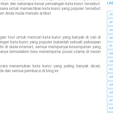
LA
etkan dan seberapa besar persaingan kata kunci tersebut.
i sana untuk memastikan kata kunci yang populer tersebut
m Anda mulai menulis artikel.
25
AF
AH
an tool untuk mencari kata kunci yang banyak di cari di
AK
ngan kata kunci yang populer bukanlah sebuah pekerjaan
AL
bi di dunia internet, semua mempunyai kesempatan yang
hanya bimsalabim bisa menempatai posisi utama di mesin
AN
A
 cara menemukan kata kunci yang paling banyak dicari,
AQ
da dan semua pembaca di blog ini.
AR
AW
AW
AY
BA