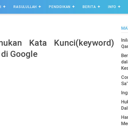
I
RASULULLAH
PENDIDIKAN
BERITA
INFO
MA
Ini
mukan Kata Kunci(keyword)
Qa
 di Google
Ber
dal
Ke
Com
Sa'
Ing
Hu
Da
Har
Men