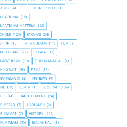
AGON BALL
(3)
EDITING PHOTO
(1)
UCATIONAL
(15)
UCATIONAL MATERIAL
(43)
KONOMI
(125)
FARMASI
(24)
SHION
(15)
FATWA ULAMA
(11)
FILM
(9)
LM TERBARU
(22)
FILSAFAT
(9)
LSAFAT ISLAM
(13)
FIQIH MUAMALAH
(6)
SHING BAIT
(48)
FISIKA
(83)
SIKA KELAS XI
(2)
FPI NEWS
(9)
AME
(10)
GEMPA
(1)
GEOGRAFI
(139)
DIS
(41)
HADITH EXPERT
(24)
RI BESAR
(7)
HARI GURU
(2)
RI KIAMAT
(7)
HISTORY
(205)
KUM ISLAM
(35)
IBADAH HAJI
(19)