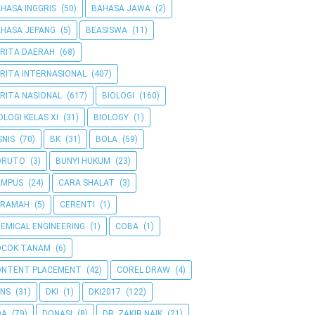
HASA INGGRIS
(50)
BAHASA JAWA
(2)
HASA JEPANG
(5)
BEASISWA
(11)
RITA DAERAH
(68)
RITA INTERNASIONAL
(407)
RITA NASIONAL
(617)
BIOLOGI
(160)
OLOGI KELAS XI
(31)
BIOLOGY
(1)
SNIS
(70)
BK
(31)
BOLA
(59)
ORUTO
(3)
BUNYI HUKUM
(23)
AMPUS
(24)
CARA SHALAT
(3)
ERAMAH
(5)
CERENTI
(1)
EMICAL ENGINEERING
(1)
COBA
(1)
OCOK TANAM
(6)
ONTENT PLACEMENT
(42)
COREL DRAW
(4)
NS
(31)
DKI
(1)
DKI2017
(122)
OA
(79)
DONASI
(8)
DR. ZAKIR NAIK
(21)