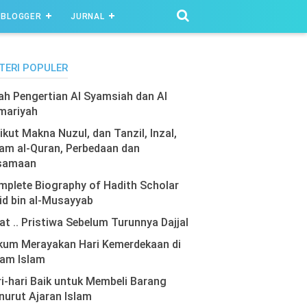
BLOGGER
JURNAL
TERI POPULER
lah Pengertian Al Syamsiah dan Al
mariyah
ikut Makna Nuzul, dan Tanzil, Inzal,
am al-Quran, Perbedaan dan
samaan
plete Biography of Hadith Scholar
id bin al-Musayyab
at .. Pristiwa Sebelum Turunnya Dajjal
kum Merayakan Hari Kemerdekaan di
lam Islam
i-hari Baik untuk Membeli Barang
urut Ajaran Islam