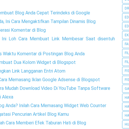
DR
embuat Blog Anda Cepat Terindeks di Google
ED
a, Ini Cara Mengaktifkan Tampilan Dinamis Blog
ED
rasi Komentar di Blog
E
, Ini Loh Cara Membuat Link Membesar Saat disentuh
FA
FI
s Waktu Komentar di Postingan Blog Anda
embuat Dua Kolom Widget di Blogspot
FI
ngkan Link Langganan Entri Atom
FI
h Cara Memasang Iklan Google Adsense di Blogspot
FI
Cara Mudah Download Video Di YouTube Tanpa Software
G
i Alexa
HA
Blog Anda? Inilah Cara Memasang Widget Web Counter
HA
atasi Pencurian Artikel Blog Kamu
HA
lah Cara Memberi Efek Taburan Hati di Blog
HU