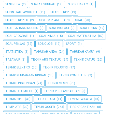
SENI RUPA
(2)
SHALAT SUNNAH
(12)
SIJONTIAK FC
(1)
SIJONTIAK LAWUIK P.T
(11)
SILABUS RPP
(19)
SILABUS RPP SD
(2)
SISTEM PLANET
(19)
SOAL
(20)
SOAL BAHASA INGGRIS
(3)
SOAL BIOLOGI
(3)
SOAL FISIKA
(69)
SOAL GEOGRAFI
(1)
SOAL KIMIA
(15)
SOAL MATEMATIKA
(82)
SOAL PENJAS
(32)
SOSIOLOGI
(19)
SPORT
(1)
STATISTIKA
(1)
TAHUKAH ANDA
(24)
TAHUKAH KAMU?
(9)
TASAWUF
(3)
TEKNIK ARSITEKTUR
(24)
TEKNIK CATUR
(20)
TEKNIK ELEKTRO
(55)
TEKNIK INDUSTRI
(17)
TEKNIK KENDARAAN RINGAN
(35)
TEKNIK KOMPUTER
(2)
TEKNIK LINGKUNGAN
(24)
TEKNIK MESIN
(61)
TEKNIK OTOMOTIF
(1)
TEKNIK PERTAMBANGAN
(5)
TEKNIK SIPIL
(48)
TELOLET OM
(11)
TEMPAT WISATA
(84)
TEMPLATE
(30)
TIPS BLOGGER
(243)
TIPS KECANTIKAN
(8)