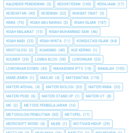
KALENDER PENDIDIKAN
(3)
KEDOKTERAN
(100)
KERAJAAN
(17)
KESEHATAN
(43)
KESENIAN
(22)
KHASIAT OBAT
(3)
KIMIA
(76)
KISAH ABU NAWAS
(5)
KISAH ISLAMI
(187)
KISAH MALAIKAT
(15)
KISAH MUHAMMAD SAW
(46)
KISAH NABI
(23)
KISAH NYATA
(11)
KONSULTASI ISLAM
(64)
KRISTOLOGI
(2)
KUANSING
(40)
KUE KERING
(1)
KULINER
(29)
LOMBA BLOG
(38)
LOWONGAN
(53)
LOWONGAN DOSEN
(43)
MAHASISWA IPTS
(18)
MAKALAH
(105)
MANEJEMEN
(1)
MASJID
(4)
MATEMATIKA
(178)
MATERI AFDHAL
(4)
MATERI BIOLOGI
(53)
MATERI KIMIA
(33)
MATERI PGSD
(6)
MATERI STAND UP
(1)
MATERI UT
(8)
ME
(2)
METODE PEMBELAJARAN
(16)
METODOLOGI PENELITIAN
(50)
METOPEL
(17)
MICROSOFT WORD
(4)
MLBB
(1)
MOTIVASI HIDUP
(29)