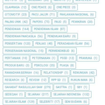
MOTO GP
(3)
MUSLIMAH
(26)
NARUTO
(1)
NISI REVIEW
(1)
OLAHRAGA
(12)
ONE PEACE
(6)
ONE PIECE
(3)
OTOMOTIF
(23)
PACU JALUR
(71)
PAHLAWAN NASIONAL
(6)
PALING UNIK
(42)
PAPERS
(75)
PAUD
(5)
PEMIKIRAN
(20)
PENDIDIKAN
(164)
PENDIDIKAN ISLAM
(87)
PENDIDIKAN PANCASILA
(56)
PENEMUAN BARU
(9)
PENGERTIAN
(120)
PENJAS
(40)
PERADABAN ISLAM
(56)
PERGERAKAN NASIONAL
(15)
PERMENDIKBUD
(6)
PERTANIAN
(10)
PETERNAKAN
(1)
PGSD
(12)
PRAMUKA
(1)
PRODUK BARU
(3)
PSIKOLOGI
(35)
PUASA
(8)
RAMADHAN BERKAH
(16)
RELATIONSHIP
(1)
RENUNGAN
(42)
RESEARCH
(6)
REVEIW
(12)
RPP SD
(1)
RUKUN IMAN
(6)
SAHABAT RASULULLAH SAW
(279)
SASTRA
(1)
SBY
(1)
SEDEQAH
(1)
SEJARAH
(217)
SEJARAH INDONESIA
(132)
SEJARAH ISLAM
(129)
SELEBRITI
(17)
SENI BUDAYA
(6)