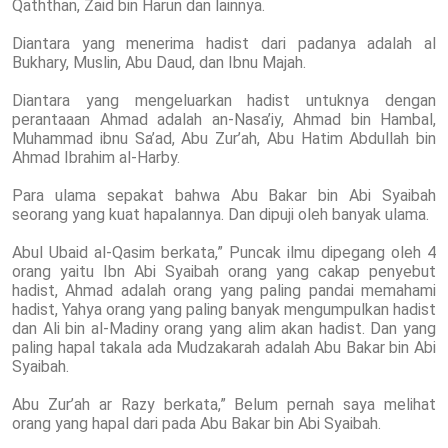
Qaththan, Zaid bin Harun dan lainnya.
Diantara yang menerima hadist dari padanya adalah al
Bukhary, Muslin, Abu Daud, dan Ibnu Majah.
Diantara yang mengeluarkan hadist untuknya dengan
perantaaan Ahmad adalah an-Nasa’iy, Ahmad bin Hambal,
Muhammad ibnu Sa’ad, Abu Zur’ah, Abu Hatim Abdullah bin
Ahmad Ibrahim al-Harby.
Para ulama sepakat bahwa Abu Bakar bin Abi Syaibah
seorang yang kuat hapalannya. Dan dipuji oleh banyak ulama.
Abul Ubaid al-Qasim berkata,” Puncak ilmu dipegang oleh 4
orang yaitu Ibn Abi Syaibah orang yang cakap penyebut
hadist, Ahmad adalah orang yang paling pandai memahami
hadist, Yahya orang yang paling banyak mengumpulkan hadist
dan Ali bin al-Madiny orang yang alim akan hadist. Dan yang
paling hapal takala ada Mudzakarah adalah Abu Bakar bin Abi
Syaibah.
Abu Zur’ah ar Razy berkata,” Belum pernah saya melihat
orang yang hapal dari pada Abu Bakar bin Abi Syaibah.