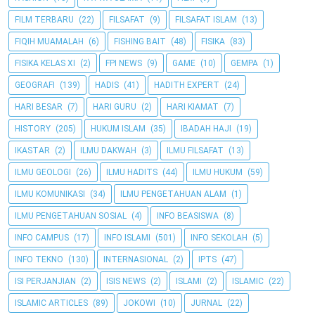
FILM TERBARU
(22)
FILSAFAT
(9)
FILSAFAT ISLAM
(13)
FIQIH MUAMALAH
(6)
FISHING BAIT
(48)
FISIKA
(83)
FISIKA KELAS XI
(2)
FPI NEWS
(9)
GAME
(10)
GEMPA
(1)
GEOGRAFI
(139)
HADIS
(41)
HADITH EXPERT
(24)
HARI BESAR
(7)
HARI GURU
(2)
HARI KIAMAT
(7)
HISTORY
(205)
HUKUM ISLAM
(35)
IBADAH HAJI
(19)
IKASTAR
(2)
ILMU DAKWAH
(3)
ILMU FILSAFAT
(13)
ILMU GEOLOGI
(26)
ILMU HADITS
(44)
ILMU HUKUM
(59)
ILMU KOMUNIKASI
(34)
ILMU PENGETAHUAN ALAM
(1)
ILMU PENGETAHUAN SOSIAL
(4)
INFO BEASISWA
(8)
INFO CAMPUS
(17)
INFO ISLAMI
(501)
INFO SEKOLAH
(5)
INFO TEKNO
(130)
INTERNASIONAL
(2)
IPTS
(47)
ISI PERJANJIAN
(2)
ISIS NEWS
(2)
ISLAMI
(2)
ISLAMIC
(22)
ISLAMIC ARTICLES
(89)
JOKOWI
(10)
JURNAL
(22)