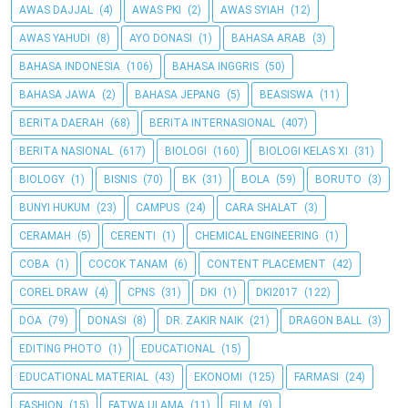
AWAS DAJJAL
(4)
AWAS PKI
(2)
AWAS SYIAH
(12)
AWAS YAHUDI
(8)
AYO DONASI
(1)
BAHASA ARAB
(3)
BAHASA INDONESIA
(106)
BAHASA INGGRIS
(50)
BAHASA JAWA
(2)
BAHASA JEPANG
(5)
BEASISWA
(11)
BERITA DAERAH
(68)
BERITA INTERNASIONAL
(407)
BERITA NASIONAL
(617)
BIOLOGI
(160)
BIOLOGI KELAS XI
(31)
BIOLOGY
(1)
BISNIS
(70)
BK
(31)
BOLA
(59)
BORUTO
(3)
BUNYI HUKUM
(23)
CAMPUS
(24)
CARA SHALAT
(3)
CERAMAH
(5)
CERENTI
(1)
CHEMICAL ENGINEERING
(1)
COBA
(1)
COCOK TANAM
(6)
CONTENT PLACEMENT
(42)
COREL DRAW
(4)
CPNS
(31)
DKI
(1)
DKI2017
(122)
DOA
(79)
DONASI
(8)
DR. ZAKIR NAIK
(21)
DRAGON BALL
(3)
EDITING PHOTO
(1)
EDUCATIONAL
(15)
EDUCATIONAL MATERIAL
(43)
EKONOMI
(125)
FARMASI
(24)
FASHION
(15)
FATWA ULAMA
(11)
FILM
(9)