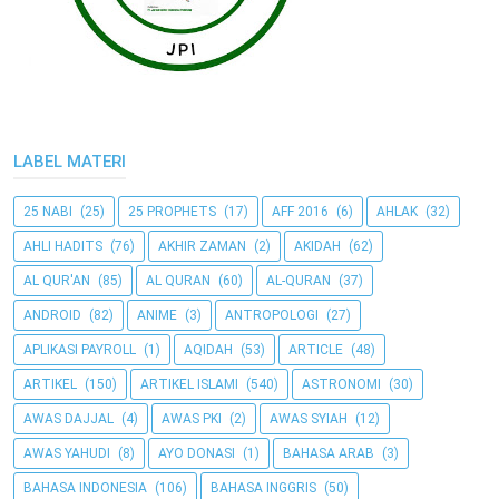
LABEL MATERI
25 NABI
(25)
25 PROPHETS
(17)
AFF 2016
(6)
AHLAK
(32)
AHLI HADITS
(76)
AKHIR ZAMAN
(2)
AKIDAH
(62)
AL QUR'AN
(85)
AL QURAN
(60)
AL-QURAN
(37)
ANDROID
(82)
ANIME
(3)
ANTROPOLOGI
(27)
APLIKASI PAYROLL
(1)
AQIDAH
(53)
ARTICLE
(48)
ARTIKEL
(150)
ARTIKEL ISLAMI
(540)
ASTRONOMI
(30)
AWAS DAJJAL
(4)
AWAS PKI
(2)
AWAS SYIAH
(12)
AWAS YAHUDI
(8)
AYO DONASI
(1)
BAHASA ARAB
(3)
BAHASA INDONESIA
(106)
BAHASA INGGRIS
(50)