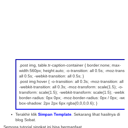
.post img, table.tr-caption-container { border:none; max-
width:560px; height:auto; -o-transition: all 0.5s; -moz-transiti
all 0.5s; -webkit-transition: all 0.5s; }
.post img:hover { -o-transition: all 0.3s; -moz-transition: all 0
-webkit-transition: all 0.3s; -moz-transform: scale(1.5); -o-
transform: scale(1.5); -webkit-transform: scale(1.5); -webkit-
border-radius: 0px 0px; -moz-border-radius: 0px / 0px; -webk
box-shadow: 2px 2px 6px rgba(0,0,0,0.6); }
Terakhir klik
Simpan Template
. Sekarang lihat hasilnya di
blog Sobat.
Semoga tutorial singkat ini bisa bermanfaat...