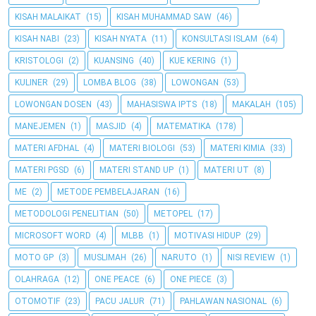
KISAH MALAIKAT
(15)
KISAH MUHAMMAD SAW
(46)
KISAH NABI
(23)
KISAH NYATA
(11)
KONSULTASI ISLAM
(64)
KRISTOLOGI
(2)
KUANSING
(40)
KUE KERING
(1)
KULINER
(29)
LOMBA BLOG
(38)
LOWONGAN
(53)
LOWONGAN DOSEN
(43)
MAHASISWA IPTS
(18)
MAKALAH
(105)
MANEJEMEN
(1)
MASJID
(4)
MATEMATIKA
(178)
MATERI AFDHAL
(4)
MATERI BIOLOGI
(53)
MATERI KIMIA
(33)
MATERI PGSD
(6)
MATERI STAND UP
(1)
MATERI UT
(8)
ME
(2)
METODE PEMBELAJARAN
(16)
METODOLOGI PENELITIAN
(50)
METOPEL
(17)
MICROSOFT WORD
(4)
MLBB
(1)
MOTIVASI HIDUP
(29)
MOTO GP
(3)
MUSLIMAH
(26)
NARUTO
(1)
NISI REVIEW
(1)
OLAHRAGA
(12)
ONE PEACE
(6)
ONE PIECE
(3)
OTOMOTIF
(23)
PACU JALUR
(71)
PAHLAWAN NASIONAL
(6)