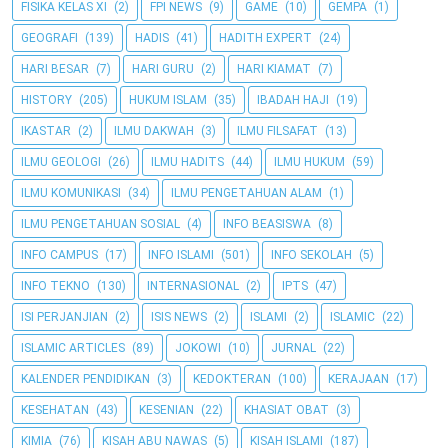
FISIKA KELAS XI
(2)
FPI NEWS
(9)
GAME
(10)
GEMPA
(1)
GEOGRAFI
(139)
HADIS
(41)
HADITH EXPERT
(24)
HARI BESAR
(7)
HARI GURU
(2)
HARI KIAMAT
(7)
HISTORY
(205)
HUKUM ISLAM
(35)
IBADAH HAJI
(19)
IKASTAR
(2)
ILMU DAKWAH
(3)
ILMU FILSAFAT
(13)
ILMU GEOLOGI
(26)
ILMU HADITS
(44)
ILMU HUKUM
(59)
ILMU KOMUNIKASI
(34)
ILMU PENGETAHUAN ALAM
(1)
ILMU PENGETAHUAN SOSIAL
(4)
INFO BEASISWA
(8)
INFO CAMPUS
(17)
INFO ISLAMI
(501)
INFO SEKOLAH
(5)
INFO TEKNO
(130)
INTERNASIONAL
(2)
IPTS
(47)
ISI PERJANJIAN
(2)
ISIS NEWS
(2)
ISLAMI
(2)
ISLAMIC
(22)
ISLAMIC ARTICLES
(89)
JOKOWI
(10)
JURNAL
(22)
KALENDER PENDIDIKAN
(3)
KEDOKTERAN
(100)
KERAJAAN
(17)
KESEHATAN
(43)
KESENIAN
(22)
KHASIAT OBAT
(3)
KIMIA
(76)
KISAH ABU NAWAS
(5)
KISAH ISLAMI
(187)