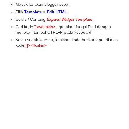
Masuk ke akun blogger sobat.
Pilih
Template
>
Edit HTML
.
Ceklis / Centang
Expand Widget Template
.
Cari kode
]]></b:skin>
, gunakan fungsi Find dengan
menekan tombol CTRL+F pada keyboard.
Kalau sudah ketemu, letakkan kode berikut tepat di atas
kode
]]></b:skin>