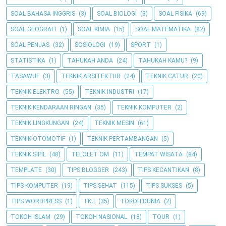
SOAL BAHASA INGGRIS
(3)
SOAL BIOLOGI
(3)
SOAL FISIKA
(69)
SOAL GEOGRAFI
(1)
SOAL KIMIA
(15)
SOAL MATEMATIKA
(82)
SOAL PENJAS
(32)
SOSIOLOGI
(19)
SPORT
(1)
STATISTIKA
(1)
TAHUKAH ANDA
(24)
TAHUKAH KAMU?
(9)
TASAWUF
(3)
TEKNIK ARSITEKTUR
(24)
TEKNIK CATUR
(20)
TEKNIK ELEKTRO
(55)
TEKNIK INDUSTRI
(17)
TEKNIK KENDARAAN RINGAN
(35)
TEKNIK KOMPUTER
(2)
TEKNIK LINGKUNGAN
(24)
TEKNIK MESIN
(61)
TEKNIK OTOMOTIF
(1)
TEKNIK PERTAMBANGAN
(5)
TEKNIK SIPIL
(48)
TELOLET OM
(11)
TEMPAT WISATA
(84)
TEMPLATE
(30)
TIPS BLOGGER
(243)
TIPS KECANTIKAN
(8)
TIPS KOMPUTER
(19)
TIPS SEHAT
(115)
TIPS SUKSES
(5)
TIPS WORDPRESS
(1)
TKJ
(35)
TOKOH DUNIA
(2)
TOKOH ISLAM
(29)
TOKOH NASIONAL
(18)
TOUR
(1)