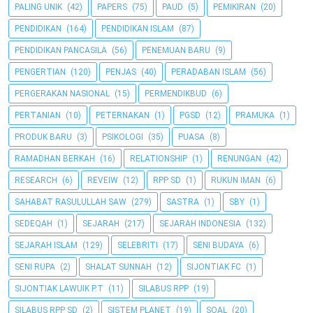
PALING UNIK
(42)
PAPERS
(75)
PAUD
(5)
PEMIKIRAN
(20)
PENDIDIKAN
(164)
PENDIDIKAN ISLAM
(87)
PENDIDIKAN PANCASILA
(56)
PENEMUAN BARU
(9)
PENGERTIAN
(120)
PENJAS
(40)
PERADABAN ISLAM
(56)
PERGERAKAN NASIONAL
(15)
PERMENDIKBUD
(6)
PERTANIAN
(10)
PETERNAKAN
(1)
PGSD
(12)
PRAMUKA
(1)
PRODUK BARU
(3)
PSIKOLOGI
(35)
PUASA
(8)
RAMADHAN BERKAH
(16)
RELATIONSHIP
(1)
RENUNGAN
(42)
RESEARCH
(6)
REVEIW
(12)
RPP SD
(1)
RUKUN IMAN
(6)
SAHABAT RASULULLAH SAW
(279)
SASTRA
(1)
SBY
(1)
SEDEQAH
(1)
SEJARAH
(217)
SEJARAH INDONESIA
(132)
SEJARAH ISLAM
(129)
SELEBRITI
(17)
SENI BUDAYA
(6)
SENI RUPA
(2)
SHALAT SUNNAH
(12)
SIJONTIAK FC
(1)
SIJONTIAK LAWUIK P.T
(11)
SILABUS RPP
(19)
SILABUS RPP SD
(2)
SISTEM PLANET
(19)
SOAL
(20)