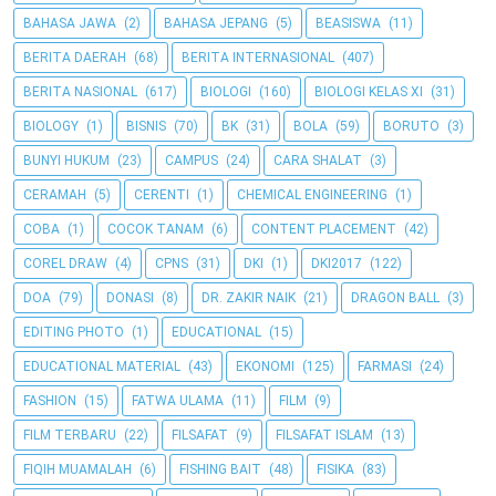
BAHASA JAWA
(2)
BAHASA JEPANG
(5)
BEASISWA
(11)
BERITA DAERAH
(68)
BERITA INTERNASIONAL
(407)
BERITA NASIONAL
(617)
BIOLOGI
(160)
BIOLOGI KELAS XI
(31)
BIOLOGY
(1)
BISNIS
(70)
BK
(31)
BOLA
(59)
BORUTO
(3)
BUNYI HUKUM
(23)
CAMPUS
(24)
CARA SHALAT
(3)
CERAMAH
(5)
CERENTI
(1)
CHEMICAL ENGINEERING
(1)
COBA
(1)
COCOK TANAM
(6)
CONTENT PLACEMENT
(42)
COREL DRAW
(4)
CPNS
(31)
DKI
(1)
DKI2017
(122)
DOA
(79)
DONASI
(8)
DR. ZAKIR NAIK
(21)
DRAGON BALL
(3)
EDITING PHOTO
(1)
EDUCATIONAL
(15)
EDUCATIONAL MATERIAL
(43)
EKONOMI
(125)
FARMASI
(24)
FASHION
(15)
FATWA ULAMA
(11)
FILM
(9)
FILM TERBARU
(22)
FILSAFAT
(9)
FILSAFAT ISLAM
(13)
FIQIH MUAMALAH
(6)
FISHING BAIT
(48)
FISIKA
(83)