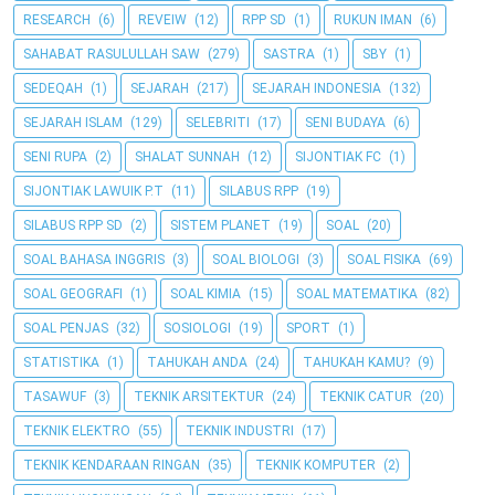
RESEARCH
(6)
REVEIW
(12)
RPP SD
(1)
RUKUN IMAN
(6)
SAHABAT RASULULLAH SAW
(279)
SASTRA
(1)
SBY
(1)
SEDEQAH
(1)
SEJARAH
(217)
SEJARAH INDONESIA
(132)
SEJARAH ISLAM
(129)
SELEBRITI
(17)
SENI BUDAYA
(6)
SENI RUPA
(2)
SHALAT SUNNAH
(12)
SIJONTIAK FC
(1)
SIJONTIAK LAWUIK P.T
(11)
SILABUS RPP
(19)
SILABUS RPP SD
(2)
SISTEM PLANET
(19)
SOAL
(20)
SOAL BAHASA INGGRIS
(3)
SOAL BIOLOGI
(3)
SOAL FISIKA
(69)
SOAL GEOGRAFI
(1)
SOAL KIMIA
(15)
SOAL MATEMATIKA
(82)
SOAL PENJAS
(32)
SOSIOLOGI
(19)
SPORT
(1)
STATISTIKA
(1)
TAHUKAH ANDA
(24)
TAHUKAH KAMU?
(9)
TASAWUF
(3)
TEKNIK ARSITEKTUR
(24)
TEKNIK CATUR
(20)
TEKNIK ELEKTRO
(55)
TEKNIK INDUSTRI
(17)
TEKNIK KENDARAAN RINGAN
(35)
TEKNIK KOMPUTER
(2)