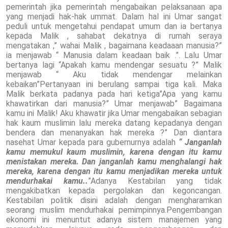
pemerintah jika pemerintah mengabaikan pelaksanaan apa
yang menjadi hak-hak ummat. Dalam hal ini Umar sangat
peduli untuk mengetahui pendapat umum dan ia bertanya
kepada Malik , sahabat dekatnya di rumah seraya
mengatakan ,” wahai Malik , bagaimana keadaaan manusia?”
ia menjawab “ Manusia dalam keadaan baik .”. Lalu Umar
bertanya lagi “Apakah kamu mendengar sesuatu ?” Malik
menjawab “ Aku tidak mendengar melainkan
kebaikan”Pertanyaan ini berulang sampai tiga kali. Maka
Malik berkata padanya pada hari ketiga”Apa yang kamu
khawatirkan dari manusia?” Umar menjawab” Bagaimana
kamu ini Malik! Aku khawatir jika Umar mengabaikan sebagian
hak kaum muslimin lalu mereka datang kepadanya dengan
bendera dan menanyakan hak mereka ?” Dan diantara
nasehat Umar kepada para gubernurnya adalah
“ Janganlah
kamu memukul kaum muslimin, karena dengan itu kamu
menistakan mereka. Dan janganlah kamu menghalangi hak
mereka, karena dengan itu kamu menjadikan mereka untuk
mendurhakai kamu..
”Adanya Kestabilan yang tidak
mengakibatkan kepada pergolakan dan kegoncangan.
Kestabilan politik disini adalah dengan mengharamkan
seorang muslim mendurhakai pemimpinnya.Pengembangan
ekonomi ini menuntut adanya sistem manajemen yang