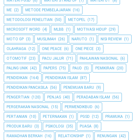
MATERI PGSD
(6)
MATERI STAND UP
(1)
MATERI UT
(8)
ME
(2)
METODE PEMBELAJARAN
(16)
METODOLOGI PENELITIAN
(50)
METOPEL
(17)
MICROSOFT WORD
(4)
MLBB
(1)
MOTIVASI HIDUP
(29)
MOTO GP
(3)
MUSLIMAH
(26)
NARUTO
(1)
NISI REVIEW
(1)
OLAHRAGA
(12)
ONE PEACE
(6)
ONE PIECE
(3)
OTOMOTIF
(23)
PACU JALUR
(71)
PAHLAWAN NASIONAL
(6)
PALING UNIK
(42)
PAPERS
(75)
PAUD
(5)
PEMIKIRAN
(20)
PENDIDIKAN
(164)
PENDIDIKAN ISLAM
(87)
PENDIDIKAN PANCASILA
(56)
PENEMUAN BARU
(9)
PENGERTIAN
(120)
PENJAS
(40)
PERADABAN ISLAM
(56)
PERGERAKAN NASIONAL
(15)
PERMENDIKBUD
(6)
PERTANIAN
(10)
PETERNAKAN
(1)
PGSD
(12)
PRAMUKA
(1)
PRODUK BARU
(3)
PSIKOLOGI
(35)
PUASA
(8)
RAMADHAN BERKAH
(16)
RELATIONSHIP
(1)
RENUNGAN
(42)