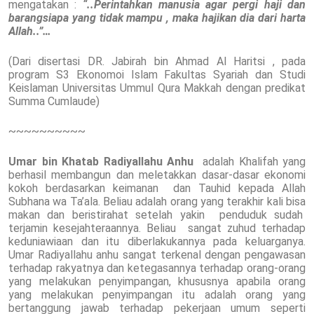
mengatakan :
“..Perintahkan manusia agar pergi haji dan
barangsiapa yang tidak mampu , maka hajikan dia dari harta
Allah..”…
(Dari disertasi DR. Jabirah bin Ahmad Al Haritsi , pada
program S3 Ekonomoi Islam Fakultas Syariah dan Studi
Keislaman Universitas Ummul Qura Makkah dengan predikat
Summa Cumlaude)
~~~~~~~~~~
Umar bin Khatab Radiyallahu Anhu
adalah Khalifah yang
berhasil membangun dan meletakkan dasar-dasar ekonomi
kokoh berdasarkan keimanan dan Tauhid kepada Allah
Subhana wa Ta’ala. Beliau adalah orang yang terakhir kali bisa
makan dan beristirahat setelah yakin penduduk sudah
terjamin kesejahteraannya. Beliau sangat zuhud terhadap
keduniawiaan dan itu diberlakukannya pada keluarganya.
Umar Radiyallahu anhu sangat terkenal dengan pengawasan
terhadap rakyatnya dan ketegasannya terhadap orang-orang
yang melakukan penyimpangan, khususnya apabila orang
yang melakukan penyimpangan itu adalah orang yang
bertanggung jawab terhadap pekerjaan umum seperti