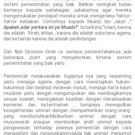
sistem pemerintahan yang baik. Bahkan seringkali beliau
bertanya kepada sebahagian sahabatnya agar mereka
mengemukakan pendapat mereka untuk mengetahui faktor-
faktor kebaikan. Contohnya kepada Muadz bin Jabal ,
”
Apakah pilar perkara ini ya Muadz?
’ Ia berkata,”Islam, karena
dia adalah fitrah; ikhlas , karena dia adalah substansi agama,
dan ketaatan karena dia adalah perlindungan.
Dari fikih Ekonomi Umar r.a. semasa pemerintahannya ,ada
beberapa point yang menyebutkan kriteria sistem
pemerintahan yang baik yaitu :
Pemerintah melaksanakan tugasnya nya yang terpenting
yaitu menjaga agama dengan cara menetapkan hukum-
hukumnya dan berjihad melawan musuh, menjaga harta kaum
muslimin yaitu dengan mengumpulkan dan membagikannya
sesuai syariah, menegakkan keadilan dengan meralisasikan
kemanan dan ketentraman , berupaya mewujudkan
kesejahteraan ummat dengan memperhatikan orang-orang
yang membutuhkanMelibatkan ummat dengan cara
musyawarah ataupun memberikan andil ummat kepada
pengawasan terhadap jalannya pemerintah dengan cara
menasehati dan meluruskannnyaAda hak ummat menuntut