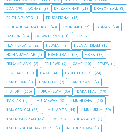
DOA
(79)
DONASI
(8)
DR. ZAKIR NAIK
(21)
DRAGON BALL
(3)
EDITING PHOTO
(1)
EDUCATIONAL
(15)
EDUCATIONAL MATERIAL
(43)
EKONOMI
(125)
FARMASI
(24)
FASHION
(15)
FATWA ULAMA
(11)
FILM
(9)
FILM TERBARU
(22)
FILSAFAT
(9)
FILSAFAT ISLAM
(13)
FIQIH MUAMALAH
(6)
FISHING BAIT
(48)
FISIKA
(83)
FISIKA KELAS XI
(2)
FPI NEWS
(9)
GAME
(10)
GEMPA
(1)
GEOGRAFI
(139)
HADIS
(41)
HADITH EXPERT
(24)
HARI BESAR
(7)
HARI GURU
(2)
HARI KIAMAT
(7)
HISTORY
(205)
HUKUM ISLAM
(35)
IBADAH HAJI
(19)
IKASTAR
(2)
ILMU DAKWAH
(3)
ILMU FILSAFAT
(13)
ILMU GEOLOGI
(26)
ILMU HADITS
(44)
ILMU HUKUM
(59)
ILMU KOMUNIKASI
(34)
ILMU PENGETAHUAN ALAM
(1)
ILMU PENGETAHUAN SOSIAL
(4)
INFO BEASISWA
(8)