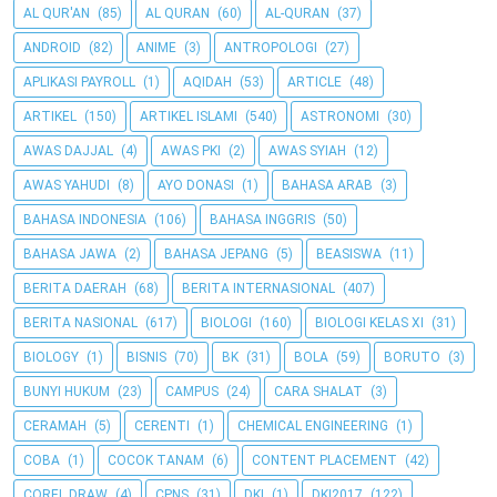
AL QUR'AN
(85)
AL QURAN
(60)
AL-QURAN
(37)
ANDROID
(82)
ANIME
(3)
ANTROPOLOGI
(27)
APLIKASI PAYROLL
(1)
AQIDAH
(53)
ARTICLE
(48)
ARTIKEL
(150)
ARTIKEL ISLAMI
(540)
ASTRONOMI
(30)
AWAS DAJJAL
(4)
AWAS PKI
(2)
AWAS SYIAH
(12)
AWAS YAHUDI
(8)
AYO DONASI
(1)
BAHASA ARAB
(3)
BAHASA INDONESIA
(106)
BAHASA INGGRIS
(50)
BAHASA JAWA
(2)
BAHASA JEPANG
(5)
BEASISWA
(11)
BERITA DAERAH
(68)
BERITA INTERNASIONAL
(407)
BERITA NASIONAL
(617)
BIOLOGI
(160)
BIOLOGI KELAS XI
(31)
BIOLOGY
(1)
BISNIS
(70)
BK
(31)
BOLA
(59)
BORUTO
(3)
BUNYI HUKUM
(23)
CAMPUS
(24)
CARA SHALAT
(3)
CERAMAH
(5)
CERENTI
(1)
CHEMICAL ENGINEERING
(1)
COBA
(1)
COCOK TANAM
(6)
CONTENT PLACEMENT
(42)
COREL DRAW
(4)
CPNS
(31)
DKI
(1)
DKI2017
(122)