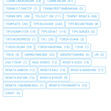
TEKNIK LINGKUNGAN
(24)
TEKNIK MESIN
(61)
TEKNIK OTOMOTIF
(1)
TEKNIK PERTAMBANGAN
(5)
TEKNIK SIPIL
(48)
TELOLET OM
(11)
TEMPAT WISATA
(84)
TEMPLATE
(30)
TIPS BLOGGER
(243)
TIPS KECANTIKAN
(8)
TIPS KOMPUTER
(19)
TIPS SEHAT
(115)
TIPS SUKSES
(5)
TIPS WORDPRESS
(1)
TKJ
(35)
TOKOH DUNIA
(2)
TOKOH ISLAM
(29)
TOKOH NASIONAL
(18)
TOUR
(1)
TRICK
(3)
UMPAN PANCING
(23)
UNDERSTANDING
(5)
UR
(2)
USA TODAY
(1)
WALI SONGO
(12)
WISATA ACEH
(10)
WISATA AMBON
(12)
WISATA BALI
(15)
WISATA BANDUNG
(17)
WISATA BATAM
(10)
WISATA BOGOR
(9)
WISATA TABANAN BALI
(1)
WISATA YOGYAKARTA
(10)
ZAKAT
(6)