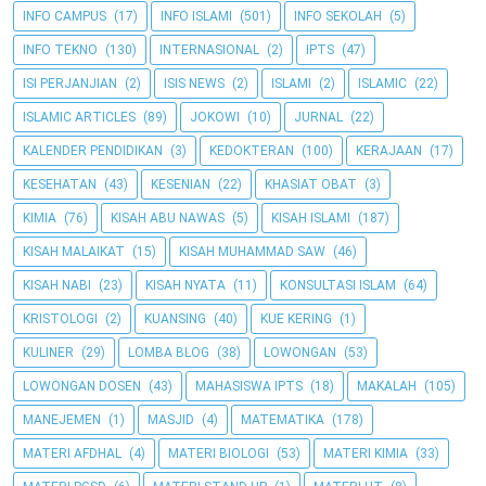
INFO CAMPUS
(17)
INFO ISLAMI
(501)
INFO SEKOLAH
(5)
INFO TEKNO
(130)
INTERNASIONAL
(2)
IPTS
(47)
ISI PERJANJIAN
(2)
ISIS NEWS
(2)
ISLAMI
(2)
ISLAMIC
(22)
ISLAMIC ARTICLES
(89)
JOKOWI
(10)
JURNAL
(22)
KALENDER PENDIDIKAN
(3)
KEDOKTERAN
(100)
KERAJAAN
(17)
KESEHATAN
(43)
KESENIAN
(22)
KHASIAT OBAT
(3)
KIMIA
(76)
KISAH ABU NAWAS
(5)
KISAH ISLAMI
(187)
KISAH MALAIKAT
(15)
KISAH MUHAMMAD SAW
(46)
KISAH NABI
(23)
KISAH NYATA
(11)
KONSULTASI ISLAM
(64)
KRISTOLOGI
(2)
KUANSING
(40)
KUE KERING
(1)
KULINER
(29)
LOMBA BLOG
(38)
LOWONGAN
(53)
LOWONGAN DOSEN
(43)
MAHASISWA IPTS
(18)
MAKALAH
(105)
MANEJEMEN
(1)
MASJID
(4)
MATEMATIKA
(178)
MATERI AFDHAL
(4)
MATERI BIOLOGI
(53)
MATERI KIMIA
(33)