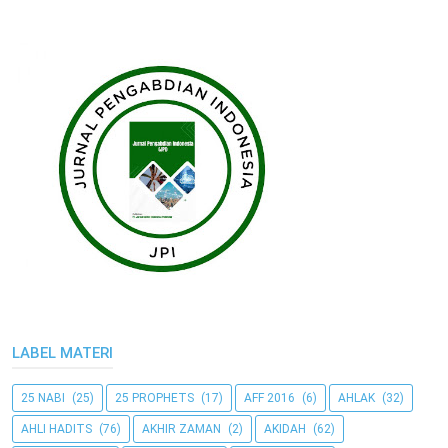
LABEL MATERI
25 NABI
(25)
25 PROPHETS
(17)
AFF 2016
(6)
AHLAK
(32)
AHLI HADITS
(76)
AKHIR ZAMAN
(2)
AKIDAH
(62)