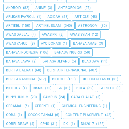
ANDROID
(82)
ANIME
(3)
ANTROPOLOGI
(27)
APLIKASI PAYROLL
(1)
AQIDAH
(53)
ARTICLE
(48)
ARTIKEL
(150)
ARTIKEL ISLAMI
(540)
ASTRONOMI
(30)
AWAS DAJJAL
(4)
AWAS PKI
(2)
AWAS SYIAH
(12)
AWAS YAHUDI
(8)
AYO DONASI
(1)
BAHASA ARAB
(3)
BAHASA INDONESIA
(106)
BAHASA INGGRIS
(50)
BAHASA JAWA
(2)
BAHASA JEPANG
(5)
BEASISWA
(11)
BERITA DAERAH
(68)
BERITA INTERNASIONAL
(407)
BERITA NASIONAL
(617)
BIOLOGI
(160)
BIOLOGI KELAS XI
(31)
BIOLOGY
(1)
BISNIS
(70)
BK
(31)
BOLA
(59)
BORUTO
(3)
BUNYI HUKUM
(23)
CAMPUS
(24)
CARA SHALAT
(3)
CERAMAH
(5)
CERENTI
(1)
CHEMICAL ENGINEERING
(1)
COBA
(1)
COCOK TANAM
(6)
CONTENT PLACEMENT
(42)
COREL DRAW
(4)
CPNS
(31)
DKI
(1)
DKI2017
(122)