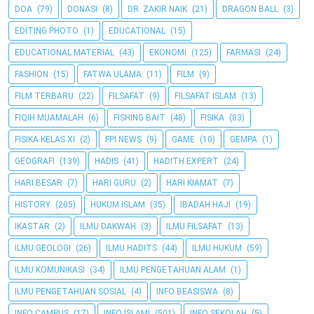
DOA
(79)
DONASI
(8)
DR. ZAKIR NAIK
(21)
DRAGON BALL
(3)
EDITING PHOTO
(1)
EDUCATIONAL
(15)
EDUCATIONAL MATERIAL
(43)
EKONOMI
(125)
FARMASI
(24)
FASHION
(15)
FATWA ULAMA
(11)
FILM
(9)
FILM TERBARU
(22)
FILSAFAT
(9)
FILSAFAT ISLAM
(13)
FIQIH MUAMALAH
(6)
FISHING BAIT
(48)
FISIKA
(83)
FISIKA KELAS XI
(2)
FPI NEWS
(9)
GAME
(10)
GEMPA
(1)
GEOGRAFI
(139)
HADIS
(41)
HADITH EXPERT
(24)
HARI BESAR
(7)
HARI GURU
(2)
HARI KIAMAT
(7)
HISTORY
(205)
HUKUM ISLAM
(35)
IBADAH HAJI
(19)
IKASTAR
(2)
ILMU DAKWAH
(3)
ILMU FILSAFAT
(13)
ILMU GEOLOGI
(26)
ILMU HADITS
(44)
ILMU HUKUM
(59)
ILMU KOMUNIKASI
(34)
ILMU PENGETAHUAN ALAM
(1)
ILMU PENGETAHUAN SOSIAL
(4)
INFO BEASISWA
(8)
INFO CAMPUS
(17)
INFO ISLAMI
(501)
INFO SEKOLAH
(5)