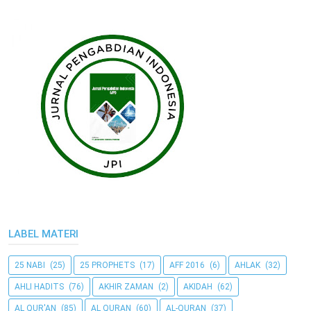
LABEL MATERI
25 NABI
(25)
25 PROPHETS
(17)
AFF 2016
(6)
AHLAK
(32)
AHLI HADITS
(76)
AKHIR ZAMAN
(2)
AKIDAH
(62)
AL QUR'AN
(85)
AL QURAN
(60)
AL-QURAN
(37)