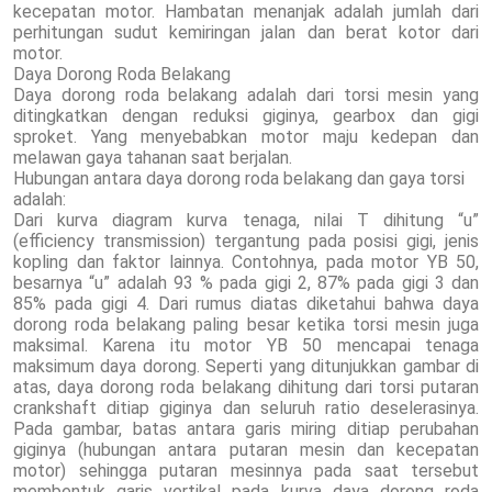
kecepatan motor. Hambatan menanjak adalah jumlah dari
perhitungan sudut kemiringan jalan dan berat kotor dari
motor.
Daya Dorong Roda Belakang
Daya dorong roda belakang adalah dari torsi mesin yang
ditingkatkan dengan reduksi giginya, gearbox dan gigi
sproket. Yang menyebabkan motor maju kedepan dan
melawan gaya tahanan saat berjalan.
Hubungan antara daya dorong roda belakang dan gaya torsi
adalah:
Dari kurva diagram kurva tenaga, nilai T dihitung “u”
(efficiency transmission) tergantung pada posisi gigi, jenis
kopling dan faktor lainnya. Contohnya, pada motor YB 50,
besarnya “u” adalah 93 % pada gigi 2, 87% pada gigi 3 dan
85% pada gigi 4. Dari rumus diatas diketahui bahwa daya
dorong roda belakang paling besar ketika torsi mesin juga
maksimal. Karena itu motor YB 50 mencapai tenaga
maksimum daya dorong. Seperti yang ditunjukkan gambar di
atas, daya dorong roda belakang dihitung dari torsi putaran
crankshaft ditiap giginya dan seluruh ratio deselerasinya.
Pada gambar, batas antara garis miring ditiap perubahan
giginya (hubungan antara putaran mesin dan kecepatan
motor) sehingga putaran mesinnya pada saat tersebut
membentuk garis vertikal pada kurva daya dorong roda