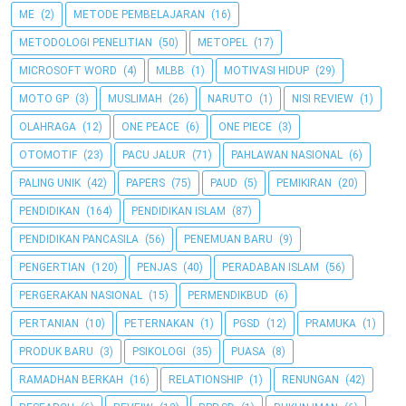
ME
(2)
METODE PEMBELAJARAN
(16)
METODOLOGI PENELITIAN
(50)
METOPEL
(17)
MICROSOFT WORD
(4)
MLBB
(1)
MOTIVASI HIDUP
(29)
MOTO GP
(3)
MUSLIMAH
(26)
NARUTO
(1)
NISI REVIEW
(1)
OLAHRAGA
(12)
ONE PEACE
(6)
ONE PIECE
(3)
OTOMOTIF
(23)
PACU JALUR
(71)
PAHLAWAN NASIONAL
(6)
PALING UNIK
(42)
PAPERS
(75)
PAUD
(5)
PEMIKIRAN
(20)
PENDIDIKAN
(164)
PENDIDIKAN ISLAM
(87)
PENDIDIKAN PANCASILA
(56)
PENEMUAN BARU
(9)
PENGERTIAN
(120)
PENJAS
(40)
PERADABAN ISLAM
(56)
PERGERAKAN NASIONAL
(15)
PERMENDIKBUD
(6)
PERTANIAN
(10)
PETERNAKAN
(1)
PGSD
(12)
PRAMUKA
(1)
PRODUK BARU
(3)
PSIKOLOGI
(35)
PUASA
(8)
RAMADHAN BERKAH
(16)
RELATIONSHIP
(1)
RENUNGAN
(42)