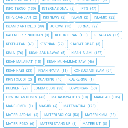
INFO TEKNO
(130)
INTERNASIONAL
(2)
IPTS
(47)
ISI PERJANJIAN
(2)
ISIS NEWS
(2)
ISLAMI
(2)
ISLAMIC
(22)
ISLAMIC ARTICLES
(89)
JOKOWI
(10)
JURNAL
(22)
KALENDER PENDIDIKAN
(3)
KEDOKTERAN
(100)
KERAJAAN
(17)
KESEHATAN
(43)
KESENIAN
(22)
KHASIAT OBAT
(3)
KIMIA
(76)
KISAH ABU NAWAS
(5)
KISAH ISLAMI
(187)
KISAH MALAIKAT
(15)
KISAH MUHAMMAD SAW
(46)
KISAH NABI
(23)
KISAH NYATA
(11)
KONSULTASI ISLAM
(64)
KRISTOLOGI
(2)
KUANSING
(40)
KUE KERING
(1)
KULINER
(29)
LOMBA BLOG
(38)
LOWONGAN
(53)
LOWONGAN DOSEN
(43)
MAHASISWA IPTS
(18)
MAKALAH
(105)
MANEJEMEN
(1)
MASJID
(4)
MATEMATIKA
(178)
MATERI AFDHAL
(4)
MATERI BIOLOGI
(53)
MATERI KIMIA
(33)
MATERI PGSD
(6)
MATERI STAND UP
(1)
MATERI UT
(8)