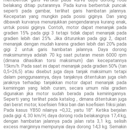
belakang ditiap putarannya. Pada kurva berbentuk puncak
seperti pada gambar, terlihat garis hambatan jalannya.
Kecepatan yang mungkin pada posisi giginya. Dan yang
dibawah kurvanya menunjukkan pengendaranya kurang enak,
untuk posisi giginya. Contoh, motor dapat menanjak pada
gradien 15% pada gigi 3 tetapi tidak dapat menanjak pada
gradien lebih dari 25%. Jika diturunkan pada gigi 2, dapat
menanjak dengan mudah karena gradien lebih dari 20% pada
gigi 2 untuk garis hambatan jalannya. Daya dorong
maksimumnya adalah 70 kg saat putaran mesin 6000 rpm
(dimana dihasilkan torsi maksimum) dan kecepatannya
15km/h. Pada saat ini dapat menanjak pada gradien 50% (tan
0,5=26,5) atau disebut juga daya tanjak maksimum tetapi
dalam penggunaannya, daya tanjaknya ditentukan juga oleh
jaraknya terhadap tanjakkan motor dapat menanjak pada
kemiringan yang lebih curam, secara umum nilai gradien
digunakan jika motor sudah berada pada kemiringannya.
Seperti yang terlihat pada katalog , dimana ditentukan juga
dari berat motor, koefisien friksi ban dan koefisien friksi jalan.
Pada kasus YB50 nilainya =0,32, yaitu 18°. Ketika berjalan
pada gigi 4, 30 km/H, daya dorong roda belakangnya 17,4 kg,
dengan hambatan jalannya pada jalan rata 3,1 kg, selisih
excess marginnya mempunyai daya dorong 14,3 kg. Semakin