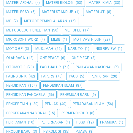
MATERI AFDHAL
(4)
MATERI BIOLOGI
(53)
MATERI KIMIA
(33)
MATERI PGSD
(6)
MATERI STAND UP
(1)
MATERI UT
(8)
ME
(2)
METODE PEMBELAJARAN
(16)
METODOLOGI PENELITIAN
(50)
METOPEL
(17)
MICROSOFT WORD
(4)
MLBB
(1)
MOTIVASI HIDUP
(29)
MOTO GP
(3)
MUSLIMAH
(26)
NARUTO
(1)
NISI REVIEW
(1)
OLAHRAGA
(12)
ONE PEACE
(6)
ONE PIECE
(3)
OTOMOTIF
(23)
PACU JALUR
(71)
PAHLAWAN NASIONAL
(6)
PALING UNIK
(42)
PAPERS
(75)
PAUD
(5)
PEMIKIRAN
(20)
PENDIDIKAN
(164)
PENDIDIKAN ISLAM
(87)
PENDIDIKAN PANCASILA
(56)
PENEMUAN BARU
(9)
PENGERTIAN
(120)
PENJAS
(40)
PERADABAN ISLAM
(56)
PERGERAKAN NASIONAL
(15)
PERMENDIKBUD
(6)
PERTANIAN
(10)
PETERNAKAN
(1)
PGSD
(12)
PRAMUKA
(1)
PRODUK BARU
(3)
PSIKOLOGI
(35)
PUASA
(8)