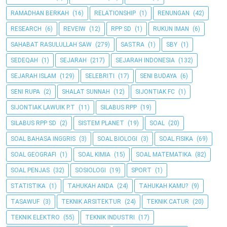
RAMADHAN BERKAH
(16)
RELATIONSHIP
(1)
RENUNGAN
(42)
RESEARCH
(6)
REVEIW
(12)
RPP SD
(1)
RUKUN IMAN
(6)
SAHABAT RASULULLAH SAW
(279)
SASTRA
(1)
SBY
(1)
SEDEQAH
(1)
SEJARAH
(217)
SEJARAH INDONESIA
(132)
SEJARAH ISLAM
(129)
SELEBRITI
(17)
SENI BUDAYA
(6)
SENI RUPA
(2)
SHALAT SUNNAH
(12)
SIJONTIAK FC
(1)
SIJONTIAK LAWUIK P.T
(11)
SILABUS RPP
(19)
SILABUS RPP SD
(2)
SISTEM PLANET
(19)
SOAL
(20)
SOAL BAHASA INGGRIS
(3)
SOAL BIOLOGI
(3)
SOAL FISIKA
(69)
SOAL GEOGRAFI
(1)
SOAL KIMIA
(15)
SOAL MATEMATIKA
(82)
SOAL PENJAS
(32)
SOSIOLOGI
(19)
SPORT
(1)
STATISTIKA
(1)
TAHUKAH ANDA
(24)
TAHUKAH KAMU?
(9)
TASAWUF
(3)
TEKNIK ARSITEKTUR
(24)
TEKNIK CATUR
(20)
TEKNIK ELEKTRO
(55)
TEKNIK INDUSTRI
(17)