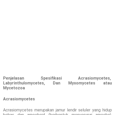
Penjelasan Spesifikasi Acrasiomycetes,
Labyrinthulomycetes, Dan Myxomycetes atau
Mycetozoa
Acrasiomycetes
Acrasiomycetes merupakan jamur lendir seluler yang hidup
bebas dan amoeboid (berbentuk menyerupai amoeba),