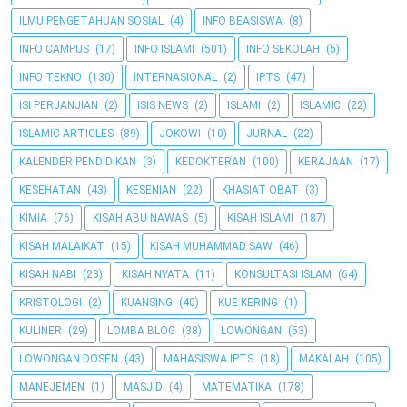
ILMU PENGETAHUAN SOSIAL
(4)
INFO BEASISWA
(8)
INFO CAMPUS
(17)
INFO ISLAMI
(501)
INFO SEKOLAH
(5)
INFO TEKNO
(130)
INTERNASIONAL
(2)
IPTS
(47)
ISI PERJANJIAN
(2)
ISIS NEWS
(2)
ISLAMI
(2)
ISLAMIC
(22)
ISLAMIC ARTICLES
(89)
JOKOWI
(10)
JURNAL
(22)
KALENDER PENDIDIKAN
(3)
KEDOKTERAN
(100)
KERAJAAN
(17)
KESEHATAN
(43)
KESENIAN
(22)
KHASIAT OBAT
(3)
KIMIA
(76)
KISAH ABU NAWAS
(5)
KISAH ISLAMI
(187)
KISAH MALAIKAT
(15)
KISAH MUHAMMAD SAW
(46)
KISAH NABI
(23)
KISAH NYATA
(11)
KONSULTASI ISLAM
(64)
KRISTOLOGI
(2)
KUANSING
(40)
KUE KERING
(1)
KULINER
(29)
LOMBA BLOG
(38)
LOWONGAN
(53)
LOWONGAN DOSEN
(43)
MAHASISWA IPTS
(18)
MAKALAH
(105)
MANEJEMEN
(1)
MASJID
(4)
MATEMATIKA
(178)