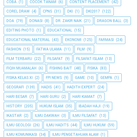
COBA
(1)
COCOK TANAM
(6)
CONTENT PLACEMENT
(42)
COREL DRAW
(4)
CPNS
(31)
DKI
(1)
DKI2017
(122)
DOA
(79)
DONASI
(8)
DR. ZAKIR NAIK
(21)
DRAGON BALL
(3)
EDITING PHOTO
(1)
EDUCATIONAL
(15)
EDUCATIONAL MATERIAL
(43)
EKONOMI
(125)
FARMASI
(24)
FASHION
(15)
FATWA ULAMA
(11)
FILM
(9)
FILM TERBARU
(22)
FILSAFAT
(9)
FILSAFAT ISLAM
(13)
FIQIH MUAMALAH
(6)
FISHING BAIT
(48)
FISIKA
(83)
FISIKA KELAS XI
(2)
FPI NEWS
(9)
GAME
(10)
GEMPA
(1)
GEOGRAFI
(139)
HADIS
(41)
HADITH EXPERT
(24)
HARI BESAR
(7)
HARI GURU
(2)
HARI KIAMAT
(7)
HISTORY
(205)
HUKUM ISLAM
(35)
IBADAH HAJI
(19)
IKASTAR
(2)
ILMU DAKWAH
(3)
ILMU FILSAFAT
(13)
ILMU GEOLOGI
(26)
ILMU HADITS
(44)
ILMU HUKUM
(59)
ILMU KOMUNIKASI
(34)
ILMU PENGETAHUAN ALAM
(1)