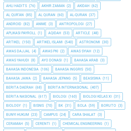
AHLI HADITS
(76)
AKHIR ZAMAN
(2)
AKIDAH
(62)
AL QUR'AN
(85)
AL QURAN
(60)
AL-QURAN
(37)
ANDROID
(82)
ANIME
(3)
ANTROPOLOGI
(27)
APLIKASI PAYROLL
(1)
AQIDAH
(53)
ARTICLE
(48)
ARTIKEL
(150)
ARTIKEL ISLAMI
(540)
ASTRONOMI
(30)
AWAS DAJJAL
(4)
AWAS PKI
(2)
AWAS SYIAH
(12)
AWAS YAHUDI
(8)
AYO DONASI
(1)
BAHASA ARAB
(3)
BAHASA INDONESIA
(106)
BAHASA INGGRIS
(50)
BAHASA JAWA
(2)
BAHASA JEPANG
(5)
BEASISWA
(11)
BERITA DAERAH
(68)
BERITA INTERNASIONAL
(407)
BERITA NASIONAL
(617)
BIOLOGI
(160)
BIOLOGI KELAS XI
(31)
BIOLOGY
(1)
BISNIS
(70)
BK
(31)
BOLA
(59)
BORUTO
(3)
BUNYI HUKUM
(23)
CAMPUS
(24)
CARA SHALAT
(3)
CERAMAH
(5)
CERENTI
(1)
CHEMICAL ENGINEERING
(1)