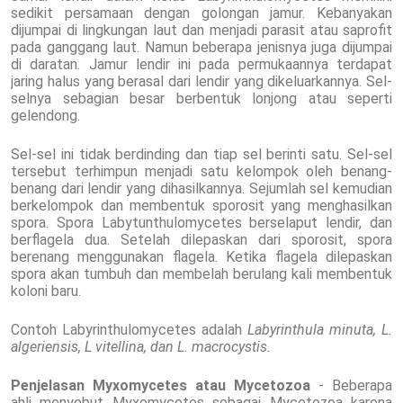
sedikit persamaan dengan golongan jamur. Kebanyakan
dijumpai di lingkungan laut dan menjadi parasit atau saprofit
pada ganggang laut. Namun beberapa jenisnya juga dijumpai
di daratan. Jamur lendir ini pada permukaannya terdapat
jaring halus yang berasal dari lendir yang dikeluarkannya. Sel-
selnya sebagian besar berbentuk lonjong atau seperti
gelendong.
Sel-sel ini tidak berdinding dan tiap sel berinti satu. Sel-sel
tersebut terhimpun menjadi satu kelompok oleh benang-
benang dari lendir yang dihasilkannya. Sejumlah sel kemudian
berkelompok dan membentuk sporosit yang menghasilkan
spora. Spora Labytunthulomycetes berselaput lendir, dan
berflagela dua. Setelah dilepaskan dari sporosit, spora
berenang menggunakan flagela. Ketika flagela dilepaskan
spora akan tumbuh dan membelah berulang kali membentuk
koloni baru.
Contoh Labyrinthulomycetes adalah
Labyrinthula minuta, L.
algeriensis, L vitellina, dan L. macrocystis.
Penjelasan Myxomycetes atau Mycetozoa
- Beberapa
ahli menyebut Myxomycetes sebagai Mycetozoa karena