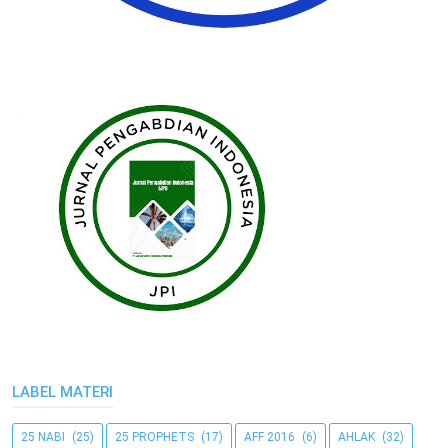
LABEL MATERI
25 NABI
(25)
25 PROPHETS
(17)
AFF 2016
(6)
AHLAK
(32)