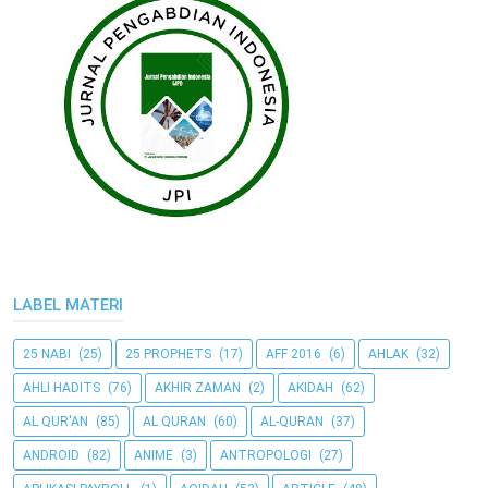
LABEL MATERI
25 NABI
(25)
25 PROPHETS
(17)
AFF 2016
(6)
AHLAK
(32)
AHLI HADITS
(76)
AKHIR ZAMAN
(2)
AKIDAH
(62)
AL QUR'AN
(85)
AL QURAN
(60)
AL-QURAN
(37)
ANDROID
(82)
ANIME
(3)
ANTROPOLOGI
(27)