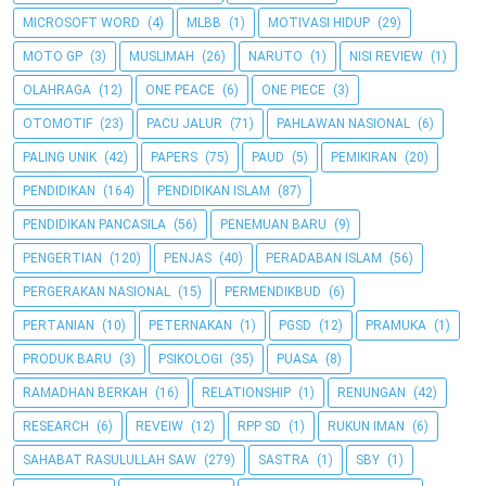
MICROSOFT WORD
(4)
MLBB
(1)
MOTIVASI HIDUP
(29)
MOTO GP
(3)
MUSLIMAH
(26)
NARUTO
(1)
NISI REVIEW
(1)
OLAHRAGA
(12)
ONE PEACE
(6)
ONE PIECE
(3)
OTOMOTIF
(23)
PACU JALUR
(71)
PAHLAWAN NASIONAL
(6)
PALING UNIK
(42)
PAPERS
(75)
PAUD
(5)
PEMIKIRAN
(20)
PENDIDIKAN
(164)
PENDIDIKAN ISLAM
(87)
PENDIDIKAN PANCASILA
(56)
PENEMUAN BARU
(9)
PENGERTIAN
(120)
PENJAS
(40)
PERADABAN ISLAM
(56)
PERGERAKAN NASIONAL
(15)
PERMENDIKBUD
(6)
PERTANIAN
(10)
PETERNAKAN
(1)
PGSD
(12)
PRAMUKA
(1)
PRODUK BARU
(3)
PSIKOLOGI
(35)
PUASA
(8)
RAMADHAN BERKAH
(16)
RELATIONSHIP
(1)
RENUNGAN
(42)
RESEARCH
(6)
REVEIW
(12)
RPP SD
(1)
RUKUN IMAN
(6)
SAHABAT RASULULLAH SAW
(279)
SASTRA
(1)
SBY
(1)