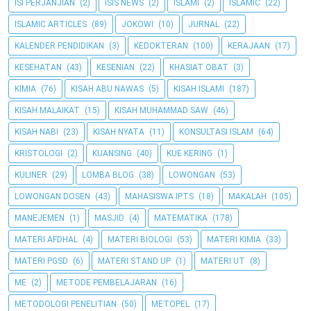
ISI PERJANJIAN
(2)
ISIS NEWS
(2)
ISLAMI
(2)
ISLAMIC
(22)
ISLAMIC ARTICLES
(89)
JOKOWI
(10)
JURNAL
(22)
KALENDER PENDIDIKAN
(3)
KEDOKTERAN
(100)
KERAJAAN
(17)
KESEHATAN
(43)
KESENIAN
(22)
KHASIAT OBAT
(3)
KIMIA
(76)
KISAH ABU NAWAS
(5)
KISAH ISLAMI
(187)
KISAH MALAIKAT
(15)
KISAH MUHAMMAD SAW
(46)
KISAH NABI
(23)
KISAH NYATA
(11)
KONSULTASI ISLAM
(64)
KRISTOLOGI
(2)
KUANSING
(40)
KUE KERING
(1)
KULINER
(29)
LOMBA BLOG
(38)
LOWONGAN
(53)
LOWONGAN DOSEN
(43)
MAHASISWA IPTS
(18)
MAKALAH
(105)
MANEJEMEN
(1)
MASJID
(4)
MATEMATIKA
(178)
MATERI AFDHAL
(4)
MATERI BIOLOGI
(53)
MATERI KIMIA
(33)
MATERI PGSD
(6)
MATERI STAND UP
(1)
MATERI UT
(8)
ME
(2)
METODE PEMBELAJARAN
(16)
METODOLOGI PENELITIAN
(50)
METOPEL
(17)