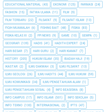
EDUCATIONAL MATERIAL
(43)
EKONOMI
(125)
FARMASI
(24)
FASHION
(15)
FATWA ULAMA
(11)
FILM
(9)
FILM TERBARU
(22)
FILSAFAT
(9)
FILSAFAT ISLAM
(13)
FIQIH MUAMALAH
(6)
FISHING BAIT
(48)
FISIKA
(83)
FISIKA KELAS XI
(2)
FPI NEWS
(9)
GAME
(10)
GEMPA
(1)
GEOGRAFI
(139)
HADIS
(41)
HADITH EXPERT
(24)
HARI BESAR
(7)
HARI GURU
(2)
HARI KIAMAT
(7)
HISTORY
(205)
HUKUM ISLAM
(35)
IBADAH HAJI
(19)
IKASTAR
(2)
ILMU DAKWAH
(3)
ILMU FILSAFAT
(13)
ILMU GEOLOGI
(26)
ILMU HADITS
(44)
ILMU HUKUM
(59)
ILMU KOMUNIKASI
(34)
ILMU PENGETAHUAN ALAM
(1)
ILMU PENGETAHUAN SOSIAL
(4)
INFO BEASISWA
(8)
INFO CAMPUS
(17)
INFO ISLAMI
(501)
INFO SEKOLAH
(5)
INFO TEKNO
(130)
INTERNASIONAL
(2)
IPTS
(47)