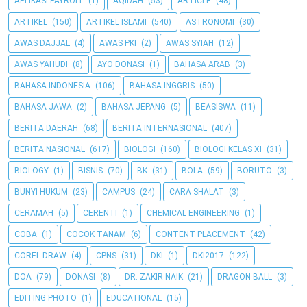
APLIKASI PAYROLL
(1)
AQIDAH
(53)
ARTICLE
(48)
ARTIKEL
(150)
ARTIKEL ISLAMI
(540)
ASTRONOMI
(30)
AWAS DAJJAL
(4)
AWAS PKI
(2)
AWAS SYIAH
(12)
AWAS YAHUDI
(8)
AYO DONASI
(1)
BAHASA ARAB
(3)
BAHASA INDONESIA
(106)
BAHASA INGGRIS
(50)
BAHASA JAWA
(2)
BAHASA JEPANG
(5)
BEASISWA
(11)
BERITA DAERAH
(68)
BERITA INTERNASIONAL
(407)
BERITA NASIONAL
(617)
BIOLOGI
(160)
BIOLOGI KELAS XI
(31)
BIOLOGY
(1)
BISNIS
(70)
BK
(31)
BOLA
(59)
BORUTO
(3)
BUNYI HUKUM
(23)
CAMPUS
(24)
CARA SHALAT
(3)
CERAMAH
(5)
CERENTI
(1)
CHEMICAL ENGINEERING
(1)
COBA
(1)
COCOK TANAM
(6)
CONTENT PLACEMENT
(42)
COREL DRAW
(4)
CPNS
(31)
DKI
(1)
DKI2017
(122)
DOA
(79)
DONASI
(8)
DR. ZAKIR NAIK
(21)
DRAGON BALL
(3)
EDITING PHOTO
(1)
EDUCATIONAL
(15)