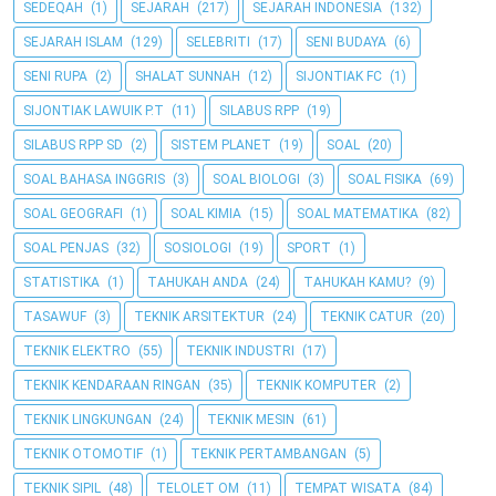
SEDEQAH
(1)
SEJARAH
(217)
SEJARAH INDONESIA
(132)
SEJARAH ISLAM
(129)
SELEBRITI
(17)
SENI BUDAYA
(6)
SENI RUPA
(2)
SHALAT SUNNAH
(12)
SIJONTIAK FC
(1)
SIJONTIAK LAWUIK P.T
(11)
SILABUS RPP
(19)
SILABUS RPP SD
(2)
SISTEM PLANET
(19)
SOAL
(20)
SOAL BAHASA INGGRIS
(3)
SOAL BIOLOGI
(3)
SOAL FISIKA
(69)
SOAL GEOGRAFI
(1)
SOAL KIMIA
(15)
SOAL MATEMATIKA
(82)
SOAL PENJAS
(32)
SOSIOLOGI
(19)
SPORT
(1)
STATISTIKA
(1)
TAHUKAH ANDA
(24)
TAHUKAH KAMU?
(9)
TASAWUF
(3)
TEKNIK ARSITEKTUR
(24)
TEKNIK CATUR
(20)
TEKNIK ELEKTRO
(55)
TEKNIK INDUSTRI
(17)
TEKNIK KENDARAAN RINGAN
(35)
TEKNIK KOMPUTER
(2)
TEKNIK LINGKUNGAN
(24)
TEKNIK MESIN
(61)
TEKNIK OTOMOTIF
(1)
TEKNIK PERTAMBANGAN
(5)
TEKNIK SIPIL
(48)
TELOLET OM
(11)
TEMPAT WISATA
(84)