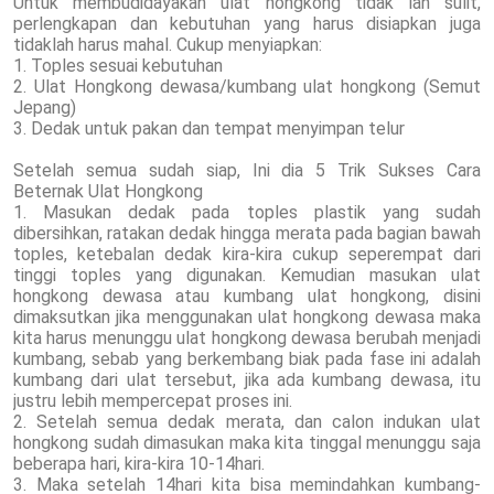
Untuk membudidayakan ulat hongkong tidak lah sulit,
perlengkapan dan kebutuhan yang harus disiapkan juga
tidaklah harus mahal. Cukup menyiapkan:
1. Toples sesuai kebutuhan
2. Ulat Hongkong dewasa/kumbang ulat hongkong (Semut
Jepang)
3. Dedak untuk pakan dan tempat menyimpan telur
Setelah semua sudah siap, Ini dia 5 Trik Sukses Cara
Beternak Ulat Hongkong
1. Masukan dedak pada toples plastik yang sudah
dibersihkan, ratakan dedak hingga merata pada bagian bawah
toples, ketebalan dedak kira-kira cukup seperempat dari
tinggi toples yang digunakan. Kemudian masukan ulat
hongkong dewasa atau kumbang ulat hongkong, disini
dimaksutkan jika menggunakan ulat hongkong dewasa maka
kita harus menunggu ulat hongkong dewasa berubah menjadi
kumbang, sebab yang berkembang biak pada fase ini adalah
kumbang dari ulat tersebut, jika ada kumbang dewasa, itu
justru lebih mempercepat proses ini.
2. Setelah semua dedak merata, dan calon indukan ulat
hongkong sudah dimasukan maka kita tinggal menunggu saja
beberapa hari, kira-kira 10-14hari.
3. Maka setelah 14hari kita bisa memindahkan kumbang-