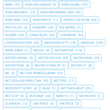
KIMIA
(76)
KISAH ABU NAWAS
(5)
KISAH ISLAMI
(187)
KISAH MALAIKAT
(15)
KISAH MUHAMMAD SAW
(46)
KISAH NABI
(23)
KISAH NYATA
(11)
KONSULTASI ISLAM
(64)
KRISTOLOGI
(2)
KUANSING
(40)
KUE KERING
(1)
KULINER
(29)
LOMBA BLOG
(38)
LOWONGAN
(53)
LOWONGAN DOSEN
(43)
MAHASISWA IPTS
(18)
MAKALAH
(105)
MANEJEMEN
(1)
MASJID
(4)
MATEMATIKA
(178)
MATERI AFDHAL
(4)
MATERI BIOLOGI
(53)
MATERI KIMIA
(33)
MATERI PGSD
(6)
MATERI STAND UP
(1)
MATERI UT
(8)
ME
(2)
METODE PEMBELAJARAN
(16)
METODOLOGI PENELITIAN
(50)
METOPEL
(17)
MICROSOFT WORD
(4)
MLBB
(1)
MOTIVASI HIDUP
(29)
MOTO GP
(3)
MUSLIMAH
(26)
NARUTO
(1)
NISI REVIEW
(1)
OLAHRAGA
(12)
ONE PEACE
(6)
ONE PIECE
(3)