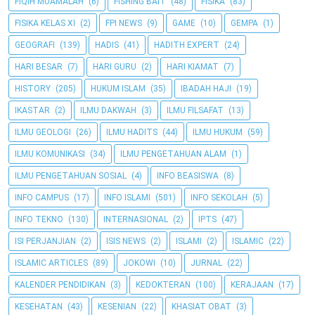
FIQIH MUAMALAH
(6)
FISHING BAIT
(48)
FISIKA
(83)
FISIKA KELAS XI
(2)
FPI NEWS
(9)
GAME
(10)
GEMPA
(1)
GEOGRAFI
(139)
HADIS
(41)
HADITH EXPERT
(24)
HARI BESAR
(7)
HARI GURU
(2)
HARI KIAMAT
(7)
HISTORY
(205)
HUKUM ISLAM
(35)
IBADAH HAJI
(19)
IKASTAR
(2)
ILMU DAKWAH
(3)
ILMU FILSAFAT
(13)
ILMU GEOLOGI
(26)
ILMU HADITS
(44)
ILMU HUKUM
(59)
ILMU KOMUNIKASI
(34)
ILMU PENGETAHUAN ALAM
(1)
ILMU PENGETAHUAN SOSIAL
(4)
INFO BEASISWA
(8)
INFO CAMPUS
(17)
INFO ISLAMI
(501)
INFO SEKOLAH
(5)
INFO TEKNO
(130)
INTERNASIONAL
(2)
IPTS
(47)
ISI PERJANJIAN
(2)
ISIS NEWS
(2)
ISLAMI
(2)
ISLAMIC
(22)
ISLAMIC ARTICLES
(89)
JOKOWI
(10)
JURNAL
(22)
KALENDER PENDIDIKAN
(3)
KEDOKTERAN
(100)
KERAJAAN
(17)
KESEHATAN
(43)
KESENIAN
(22)
KHASIAT OBAT
(3)