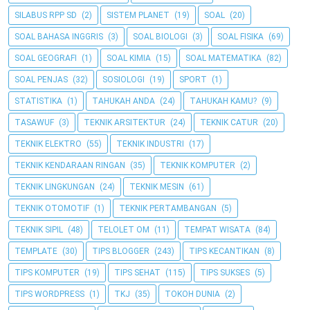
SILABUS RPP SD
(2)
SISTEM PLANET
(19)
SOAL
(20)
SOAL BAHASA INGGRIS
(3)
SOAL BIOLOGI
(3)
SOAL FISIKA
(69)
SOAL GEOGRAFI
(1)
SOAL KIMIA
(15)
SOAL MATEMATIKA
(82)
SOAL PENJAS
(32)
SOSIOLOGI
(19)
SPORT
(1)
STATISTIKA
(1)
TAHUKAH ANDA
(24)
TAHUKAH KAMU?
(9)
TASAWUF
(3)
TEKNIK ARSITEKTUR
(24)
TEKNIK CATUR
(20)
TEKNIK ELEKTRO
(55)
TEKNIK INDUSTRI
(17)
TEKNIK KENDARAAN RINGAN
(35)
TEKNIK KOMPUTER
(2)
TEKNIK LINGKUNGAN
(24)
TEKNIK MESIN
(61)
TEKNIK OTOMOTIF
(1)
TEKNIK PERTAMBANGAN
(5)
TEKNIK SIPIL
(48)
TELOLET OM
(11)
TEMPAT WISATA
(84)
TEMPLATE
(30)
TIPS BLOGGER
(243)
TIPS KECANTIKAN
(8)
TIPS KOMPUTER
(19)
TIPS SEHAT
(115)
TIPS SUKSES
(5)
TIPS WORDPRESS
(1)
TKJ
(35)
TOKOH DUNIA
(2)