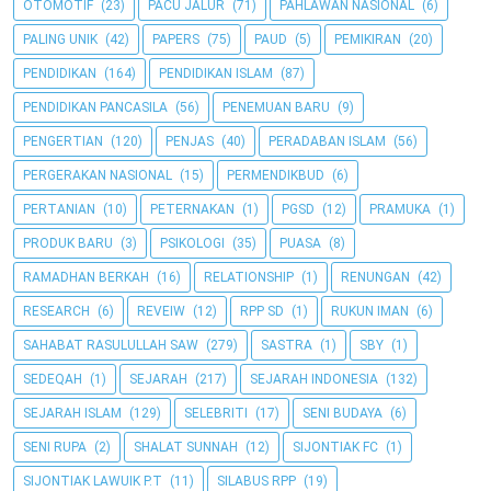
OTOMOTIF
(23)
PACU JALUR
(71)
PAHLAWAN NASIONAL
(6)
PALING UNIK
(42)
PAPERS
(75)
PAUD
(5)
PEMIKIRAN
(20)
PENDIDIKAN
(164)
PENDIDIKAN ISLAM
(87)
PENDIDIKAN PANCASILA
(56)
PENEMUAN BARU
(9)
PENGERTIAN
(120)
PENJAS
(40)
PERADABAN ISLAM
(56)
PERGERAKAN NASIONAL
(15)
PERMENDIKBUD
(6)
PERTANIAN
(10)
PETERNAKAN
(1)
PGSD
(12)
PRAMUKA
(1)
PRODUK BARU
(3)
PSIKOLOGI
(35)
PUASA
(8)
RAMADHAN BERKAH
(16)
RELATIONSHIP
(1)
RENUNGAN
(42)
RESEARCH
(6)
REVEIW
(12)
RPP SD
(1)
RUKUN IMAN
(6)
SAHABAT RASULULLAH SAW
(279)
SASTRA
(1)
SBY
(1)
SEDEQAH
(1)
SEJARAH
(217)
SEJARAH INDONESIA
(132)
SEJARAH ISLAM
(129)
SELEBRITI
(17)
SENI BUDAYA
(6)
SENI RUPA
(2)
SHALAT SUNNAH
(12)
SIJONTIAK FC
(1)
SIJONTIAK LAWUIK P.T
(11)
SILABUS RPP
(19)