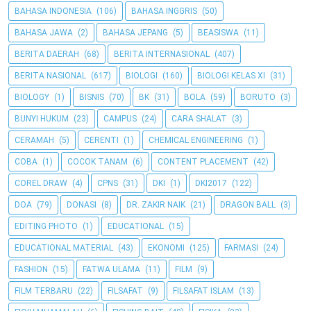
BAHASA INDONESIA
(106)
BAHASA INGGRIS
(50)
BAHASA JAWA
(2)
BAHASA JEPANG
(5)
BEASISWA
(11)
BERITA DAERAH
(68)
BERITA INTERNASIONAL
(407)
BERITA NASIONAL
(617)
BIOLOGI
(160)
BIOLOGI KELAS XI
(31)
BIOLOGY
(1)
BISNIS
(70)
BK
(31)
BOLA
(59)
BORUTO
(3)
BUNYI HUKUM
(23)
CAMPUS
(24)
CARA SHALAT
(3)
CERAMAH
(5)
CERENTI
(1)
CHEMICAL ENGINEERING
(1)
COBA
(1)
COCOK TANAM
(6)
CONTENT PLACEMENT
(42)
COREL DRAW
(4)
CPNS
(31)
DKI
(1)
DKI2017
(122)
DOA
(79)
DONASI
(8)
DR. ZAKIR NAIK
(21)
DRAGON BALL
(3)
EDITING PHOTO
(1)
EDUCATIONAL
(15)
EDUCATIONAL MATERIAL
(43)
EKONOMI
(125)
FARMASI
(24)
FASHION
(15)
FATWA ULAMA
(11)
FILM
(9)
FILM TERBARU
(22)
FILSAFAT
(9)
FILSAFAT ISLAM
(13)