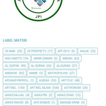
LABEL MATERI
25 NABI
(25)
25 PROPHETS
(17)
AFF 2016
(6)
AHLAK
(32)
AHLI HADITS
(76)
AKHIR ZAMAN
(2)
AKIDAH
(62)
AL QUR'AN
(85)
AL QURAN
(60)
AL-QURAN
(37)
ANDROID
(82)
ANIME
(3)
ANTROPOLOGI
(27)
APLIKASI PAYROLL
(1)
AQIDAH
(53)
ARTICLE
(48)
ARTIKEL
(150)
ARTIKEL ISLAMI
(540)
ASTRONOMI
(30)
AWAS DAJJAL
(4)
AWAS PKI
(2)
AWAS SYIAH
(12)
AWAS YAHUDI
(8)
AYO DONASI
(1)
BAHASA ARAB
(3)