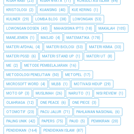
KISAH NABI
(23)
KISAH NYATA
(11)
KONSULTASI ISLAM
(64)
KRISTOLOGI
(2)
KUANSING
(40)
KUE KERING
(1)
KULINER
(29)
LOMBA BLOG
(38)
LOWONGAN
(53)
LOWONGAN DOSEN
(43)
MAHASISWA IPTS
(18)
MAKALAH
(105)
MANEJEMEN
(1)
MASJID
(4)
MATEMATIKA
(178)
MATERI AFDHAL
(4)
MATERI BIOLOGI
(53)
MATERI KIMIA
(33)
MATERI PGSD
(6)
MATERI STAND UP
(1)
MATERI UT
(8)
ME
(2)
METODE PEMBELAJARAN
(16)
METODOLOGI PENELITIAN
(50)
METOPEL
(17)
MICROSOFT WORD
(4)
MLBB
(1)
MOTIVASI HIDUP
(29)
MOTO GP
(3)
MUSLIMAH
(26)
NARUTO
(1)
NISI REVIEW
(1)
OLAHRAGA
(12)
ONE PEACE
(6)
ONE PIECE
(3)
OTOMOTIF
(23)
PACU JALUR
(71)
PAHLAWAN NASIONAL
(6)
PALING UNIK
(42)
PAPERS
(75)
PAUD
(5)
PEMIKIRAN
(20)
PENDIDIKAN
(164)
PENDIDIKAN ISLAM
(87)