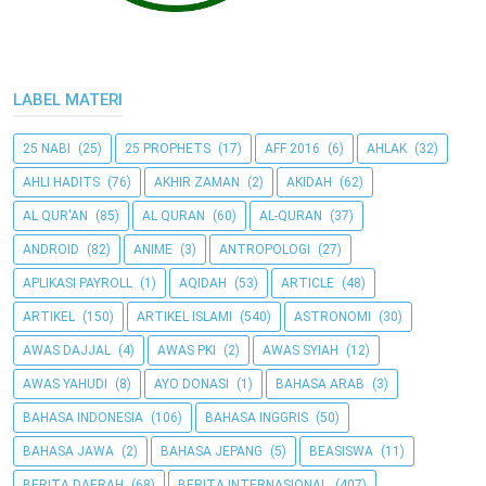
LABEL MATERI
25 NABI
(25)
25 PROPHETS
(17)
AFF 2016
(6)
AHLAK
(32)
AHLI HADITS
(76)
AKHIR ZAMAN
(2)
AKIDAH
(62)
AL QUR'AN
(85)
AL QURAN
(60)
AL-QURAN
(37)
ANDROID
(82)
ANIME
(3)
ANTROPOLOGI
(27)
APLIKASI PAYROLL
(1)
AQIDAH
(53)
ARTICLE
(48)
ARTIKEL
(150)
ARTIKEL ISLAMI
(540)
ASTRONOMI
(30)
AWAS DAJJAL
(4)
AWAS PKI
(2)
AWAS SYIAH
(12)
AWAS YAHUDI
(8)
AYO DONASI
(1)
BAHASA ARAB
(3)
BAHASA INDONESIA
(106)
BAHASA INGGRIS
(50)
BAHASA JAWA
(2)
BAHASA JEPANG
(5)
BEASISWA
(11)
BERITA DAERAH
(68)
BERITA INTERNASIONAL
(407)