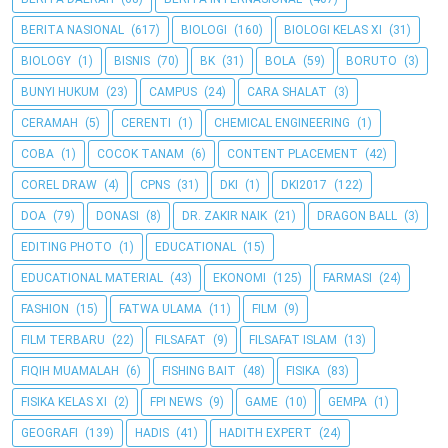
BERITA NASIONAL
(617)
BIOLOGI
(160)
BIOLOGI KELAS XI
(31)
BIOLOGY
(1)
BISNIS
(70)
BK
(31)
BOLA
(59)
BORUTO
(3)
BUNYI HUKUM
(23)
CAMPUS
(24)
CARA SHALAT
(3)
CERAMAH
(5)
CERENTI
(1)
CHEMICAL ENGINEERING
(1)
COBA
(1)
COCOK TANAM
(6)
CONTENT PLACEMENT
(42)
COREL DRAW
(4)
CPNS
(31)
DKI
(1)
DKI2017
(122)
DOA
(79)
DONASI
(8)
DR. ZAKIR NAIK
(21)
DRAGON BALL
(3)
EDITING PHOTO
(1)
EDUCATIONAL
(15)
EDUCATIONAL MATERIAL
(43)
EKONOMI
(125)
FARMASI
(24)
FASHION
(15)
FATWA ULAMA
(11)
FILM
(9)
FILM TERBARU
(22)
FILSAFAT
(9)
FILSAFAT ISLAM
(13)
FIQIH MUAMALAH
(6)
FISHING BAIT
(48)
FISIKA
(83)
FISIKA KELAS XI
(2)
FPI NEWS
(9)
GAME
(10)
GEMPA
(1)
GEOGRAFI
(139)
HADIS
(41)
HADITH EXPERT
(24)