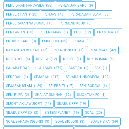
PENDIDIKAN PANCASILA
(56)
PENEMUAN BARU
(9)
PENGERTIAN
(120)
PENJAS
(40)
PERADABAN ISLAM
(56)
PERGERAKAN NASIONAL
(15)
PERMENDIKBUD
(6)
PERTANIAN
(10)
PETERNAKAN
(1)
PGSD
(12)
PRAMUKA
(1)
PRODUK BARU
(3)
PSIKOLOGI
(35)
PUASA
(8)
RAMADHAN BERKAH
(16)
RELATIONSHIP
(1)
RENUNGAN
(42)
RESEARCH
(6)
REVEIW
(12)
RPP SD
(1)
RUKUN IMAN
(6)
SAHABAT RASULULLAH SAW
(279)
SASTRA
(1)
SBY
(1)
SEDEQAH
(1)
SEJARAH
(217)
SEJARAH INDONESIA
(132)
SEJARAH ISLAM
(129)
SELEBRITI
(17)
SENI BUDAYA
(6)
SENI RUPA
(2)
SHALAT SUNNAH
(12)
SIJONTIAK FC
(1)
SIJONTIAK LAWUIK P.T
(11)
SILABUS RPP
(19)
SILABUS RPP SD
(2)
SISTEM PLANET
(19)
SOAL
(20)
SOAL BAHASA INGGRIS
(3)
SOAL BIOLOGI
(3)
SOAL FISIKA
(69)