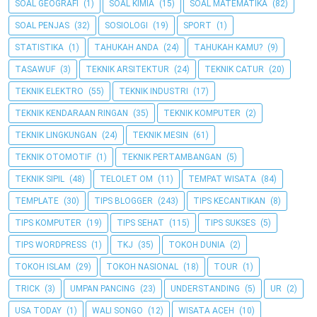
SOAL GEOGRAFI
(1)
SOAL KIMIA
(15)
SOAL MATEMATIKA
(82)
SOAL PENJAS
(32)
SOSIOLOGI
(19)
SPORT
(1)
STATISTIKA
(1)
TAHUKAH ANDA
(24)
TAHUKAH KAMU?
(9)
TASAWUF
(3)
TEKNIK ARSITEKTUR
(24)
TEKNIK CATUR
(20)
TEKNIK ELEKTRO
(55)
TEKNIK INDUSTRI
(17)
TEKNIK KENDARAAN RINGAN
(35)
TEKNIK KOMPUTER
(2)
TEKNIK LINGKUNGAN
(24)
TEKNIK MESIN
(61)
TEKNIK OTOMOTIF
(1)
TEKNIK PERTAMBANGAN
(5)
TEKNIK SIPIL
(48)
TELOLET OM
(11)
TEMPAT WISATA
(84)
TEMPLATE
(30)
TIPS BLOGGER
(243)
TIPS KECANTIKAN
(8)
TIPS KOMPUTER
(19)
TIPS SEHAT
(115)
TIPS SUKSES
(5)
TIPS WORDPRESS
(1)
TKJ
(35)
TOKOH DUNIA
(2)
TOKOH ISLAM
(29)
TOKOH NASIONAL
(18)
TOUR
(1)
TRICK
(3)
UMPAN PANCING
(23)
UNDERSTANDING
(5)
UR
(2)
USA TODAY
(1)
WALI SONGO
(12)
WISATA ACEH
(10)