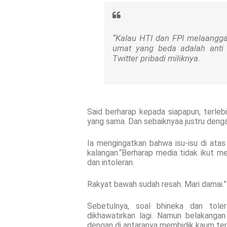
“Kalau HTI dan FPI melaangg
umat yang beda adalah anti b
Twitter pribadi miliknya.
Said berharap kepada siapapun, terle
yang sama. Dan sebaiknyaa justru den
Ia mengingatkan bahwa isu-isu di atas
kalangan.“Berharap media tidak ikut m
dan intoleran.
Rakyat bawah sudah resah. Mari damai.”
Sebetulnya, soal bhineka dan tole
dikhawatirkan lagi. Namun belakanga
dengan di antaranya membidik kaum te