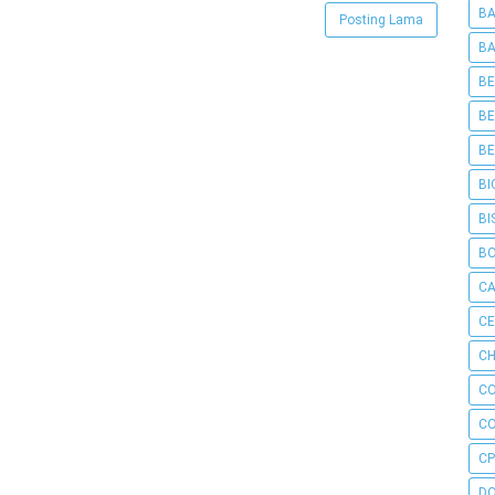
BA
Posting Lama
BA
BE
BE
BE
BI
BI
B
C
C
CH
C
C
CP
D