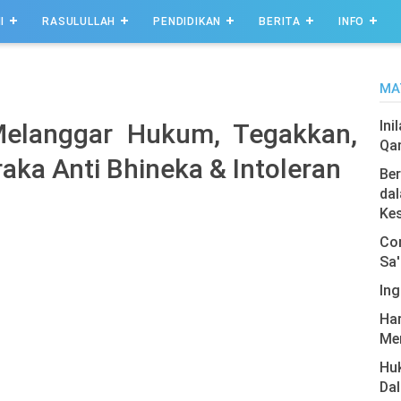
I
RASULULLAH
PENDIDIKAN
BERITA
INFO
MA
Ini
Melanggar Hukum, Tegakkan,
Qa
ka Anti Bhineka & Intoleran
Ber
dal
Ke
Com
Sa'
Ing
Har
Men
Hu
Da