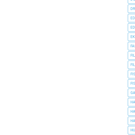
DR
ED
ED
E
FA
FI
FI
FI
FI
G
HA
HA
HA
HU