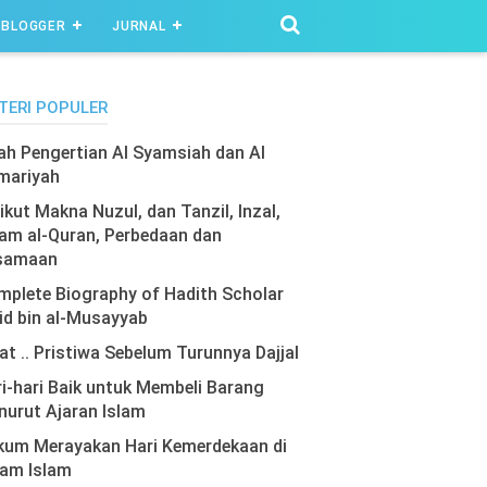
BLOGGER
JURNAL
TERI POPULER
lah Pengertian Al Syamsiah dan Al
mariyah
ikut Makna Nuzul, dan Tanzil, Inzal,
am al-Quran, Perbedaan dan
samaan
plete Biography of Hadith Scholar
id bin al-Musayyab
at .. Pristiwa Sebelum Turunnya Dajjal
i-hari Baik untuk Membeli Barang
urut Ajaran Islam
kum Merayakan Hari Kemerdekaan di
lam Islam