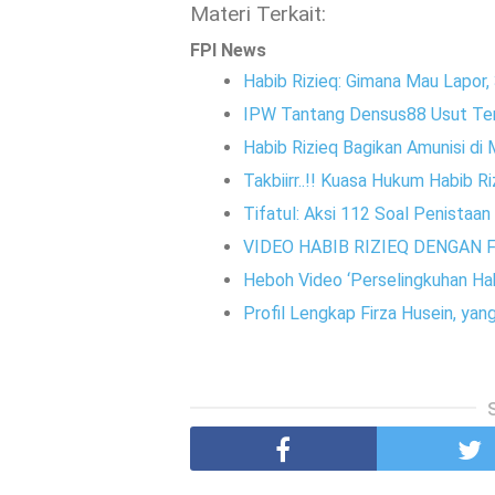
Materi Terkait:
FPI News
Habib Rizieq: Gimana Mau Lapor,
IPW Tantang Densus88 Usut Te
Habib Rizieq Bagikan Amunisi di 
Takbiirr..!! Kuasa Hukum Habib 
Tifatul: Aksi 112 Soal Penistaa
VIDEO HABIB RIZIEQ DENGAN F
Heboh Video ‘Perselingkuhan Habi
Profil Lengkap Firza Husein, yan