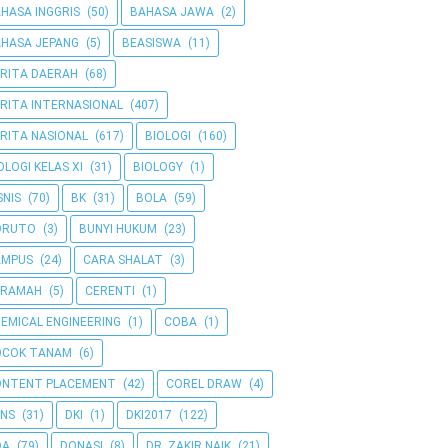
HASA INGGRIS
(50)
BAHASA JAWA
(2)
HASA JEPANG
(5)
BEASISWA
(11)
RITA DAERAH
(68)
RITA INTERNASIONAL
(407)
RITA NASIONAL
(617)
BIOLOGI
(160)
OLOGI KELAS XI
(31)
BIOLOGY
(1)
SNIS
(70)
BK
(31)
BOLA
(59)
ORUTO
(3)
BUNYI HUKUM
(23)
AMPUS
(24)
CARA SHALAT
(3)
ERAMAH
(5)
CERENTI
(1)
EMICAL ENGINEERING
(1)
COBA
(1)
OCOK TANAM
(6)
ONTENT PLACEMENT
(42)
COREL DRAW
(4)
NS
(31)
DKI
(1)
DKI2017
(122)
OA
(79)
DONASI
(8)
DR. ZAKIR NAIK
(21)