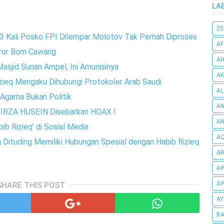
LA
25
 3 Kali Posko FPI Dilempar Molotov Tak Pernah Diproses
AF
ror Bom Cawang
AH
Masjid Sunan Ampel, Ini Amunisinya
AK
Rizieq Mengaku Dihubungi Protokoler Arab Saudi
AL
n Agama Bukan Politik
AN
IRZA HUSEIN Disebarkan HOAX !
A
b Rizieq’ di Sosial Media
AQ
g Dituding Memiliki Hubungan Spesial dengan Habib Rizieq
AR
AW
AW
SHARE THIS POST
AY
BA