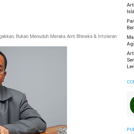
Ar
Isl
Pan
Ber
gakkan, Bukan Menuduh Meraka Anti Bhineka & Intoleran
Mas
Ag
Art
Sen
Len
CO
PU