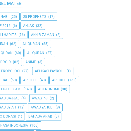
BEL MATERI
 NABI
(25)
25 PROPHETS
(17)
F 2016
(6)
AHLAK
(32)
LI HADITS
(76)
AKHIR ZAMAN
(2)
IDAH
(62)
AL QUR'AN
(85)
 QURAN
(60)
AL-QURAN
(37)
DROID
(82)
ANIME
(3)
NTROPOLOGI
(27)
APLIKASI PAYROLL
(1)
IDAH
(53)
ARTICLE
(48)
ARTIKEL
(150)
TIKEL ISLAMI
(540)
ASTRONOMI
(30)
AS DAJJAL
(4)
AWAS PKI
(2)
AS SYIAH
(12)
AWAS YAHUDI
(8)
O DONASI
(1)
BAHASA ARAB
(3)
HASA INDONESIA
(106)