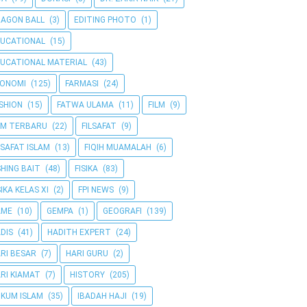
AGON BALL
(3)
EDITING PHOTO
(1)
UCATIONAL
(15)
UCATIONAL MATERIAL
(43)
KONOMI
(125)
FARMASI
(24)
SHION
(15)
FATWA ULAMA
(11)
FILM
(9)
LM TERBARU
(22)
FILSAFAT
(9)
LSAFAT ISLAM
(13)
FIQIH MUAMALAH
(6)
SHING BAIT
(48)
FISIKA
(83)
SIKA KELAS XI
(2)
FPI NEWS
(9)
AME
(10)
GEMPA
(1)
GEOGRAFI
(139)
DIS
(41)
HADITH EXPERT
(24)
RI BESAR
(7)
HARI GURU
(2)
RI KIAMAT
(7)
HISTORY
(205)
KUM ISLAM
(35)
IBADAH HAJI
(19)