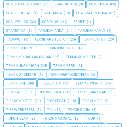
SOAL BAHASA INGGRIS
(3)
SOAL BIOLOGI
(3)
SOAL FISIKA
(69)
SOAL GEOGRAFI
(1)
SOAL KIMIA
(15)
SOAL MATEMATIKA
(82)
SOAL PENJAS
(32)
SOSIOLOGI
(19)
SPORT
(1)
STATISTIKA
(1)
TAHUKAH ANDA
(24)
TAHUKAH KAMU?
(9)
TASAWUF
(3)
TEKNIK ARSITEKTUR
(24)
TEKNIK CATUR
(20)
TEKNIK ELEKTRO
(55)
TEKNIK INDUSTRI
(17)
TEKNIK KENDARAAN RINGAN
(35)
TEKNIK KOMPUTER
(2)
TEKNIK LINGKUNGAN
(24)
TEKNIK MESIN
(61)
TEKNIK OTOMOTIF
(1)
TEKNIK PERTAMBANGAN
(5)
TEKNIK SIPIL
(48)
TELOLET OM
(11)
TEMPAT WISATA
(84)
TEMPLATE
(30)
TIPS BLOGGER
(243)
TIPS KECANTIKAN
(8)
TIPS KOMPUTER
(19)
TIPS SEHAT
(115)
TIPS SUKSES
(5)
TIPS WORDPRESS
(1)
TKJ
(35)
TOKOH DUNIA
(2)
TOKOH ISLAM
(29)
TOKOH NASIONAL
(18)
TOUR
(1)