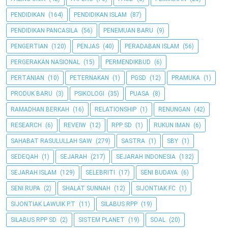
PENDIDIKAN
(164)
PENDIDIKAN ISLAM
(87)
PENDIDIKAN PANCASILA
(56)
PENEMUAN BARU
(9)
PENGERTIAN
(120)
PENJAS
(40)
PERADABAN ISLAM
(56)
PERGERAKAN NASIONAL
(15)
PERMENDIKBUD
(6)
PERTANIAN
(10)
PETERNAKAN
(1)
PGSD
(12)
PRAMUKA
(1)
PRODUK BARU
(3)
PSIKOLOGI
(35)
PUASA
(8)
RAMADHAN BERKAH
(16)
RELATIONSHIP
(1)
RENUNGAN
(42)
RESEARCH
(6)
REVEIW
(12)
RPP SD
(1)
RUKUN IMAN
(6)
SAHABAT RASULULLAH SAW
(279)
SASTRA
(1)
SBY
(1)
SEDEQAH
(1)
SEJARAH
(217)
SEJARAH INDONESIA
(132)
SEJARAH ISLAM
(129)
SELEBRITI
(17)
SENI BUDAYA
(6)
SENI RUPA
(2)
SHALAT SUNNAH
(12)
SIJONTIAK FC
(1)
SIJONTIAK LAWUIK P.T
(11)
SILABUS RPP
(19)
SILABUS RPP SD
(2)
SISTEM PLANET
(19)
SOAL
(20)