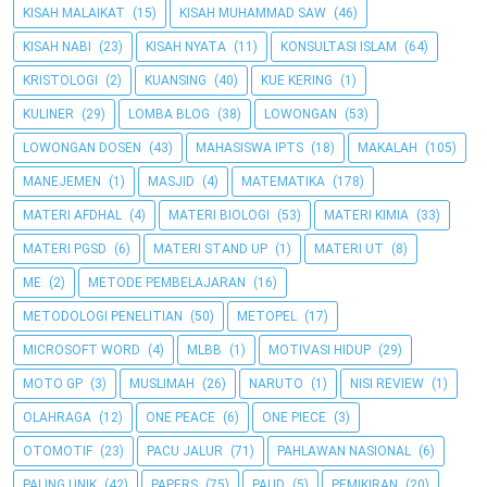
KISAH MALAIKAT
(15)
KISAH MUHAMMAD SAW
(46)
KISAH NABI
(23)
KISAH NYATA
(11)
KONSULTASI ISLAM
(64)
KRISTOLOGI
(2)
KUANSING
(40)
KUE KERING
(1)
KULINER
(29)
LOMBA BLOG
(38)
LOWONGAN
(53)
LOWONGAN DOSEN
(43)
MAHASISWA IPTS
(18)
MAKALAH
(105)
MANEJEMEN
(1)
MASJID
(4)
MATEMATIKA
(178)
MATERI AFDHAL
(4)
MATERI BIOLOGI
(53)
MATERI KIMIA
(33)
MATERI PGSD
(6)
MATERI STAND UP
(1)
MATERI UT
(8)
ME
(2)
METODE PEMBELAJARAN
(16)
METODOLOGI PENELITIAN
(50)
METOPEL
(17)
MICROSOFT WORD
(4)
MLBB
(1)
MOTIVASI HIDUP
(29)
MOTO GP
(3)
MUSLIMAH
(26)
NARUTO
(1)
NISI REVIEW
(1)
OLAHRAGA
(12)
ONE PEACE
(6)
ONE PIECE
(3)
OTOMOTIF
(23)
PACU JALUR
(71)
PAHLAWAN NASIONAL
(6)
PALING UNIK
(42)
PAPERS
(75)
PAUD
(5)
PEMIKIRAN
(20)