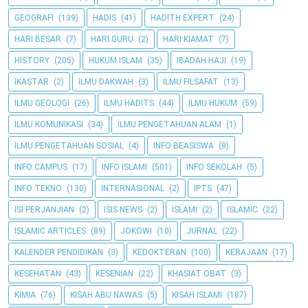
GEOGRAFI
(139)
HADIS
(41)
HADITH EXPERT
(24)
HARI BESAR
(7)
HARI GURU
(2)
HARI KIAMAT
(7)
HISTORY
(205)
HUKUM ISLAM
(35)
IBADAH HAJI
(19)
IKASTAR
(2)
ILMU DAKWAH
(3)
ILMU FILSAFAT
(13)
ILMU GEOLOGI
(26)
ILMU HADITS
(44)
ILMU HUKUM
(59)
ILMU KOMUNIKASI
(34)
ILMU PENGETAHUAN ALAM
(1)
ILMU PENGETAHUAN SOSIAL
(4)
INFO BEASISWA
(8)
INFO CAMPUS
(17)
INFO ISLAMI
(501)
INFO SEKOLAH
(5)
INFO TEKNO
(130)
INTERNASIONAL
(2)
IPTS
(47)
ISI PERJANJIAN
(2)
ISIS NEWS
(2)
ISLAMI
(2)
ISLAMIC
(22)
ISLAMIC ARTICLES
(89)
JOKOWI
(10)
JURNAL
(22)
KALENDER PENDIDIKAN
(3)
KEDOKTERAN
(100)
KERAJAAN
(17)
KESEHATAN
(43)
KESENIAN
(22)
KHASIAT OBAT
(3)
KIMIA
(76)
KISAH ABU NAWAS
(5)
KISAH ISLAMI
(187)