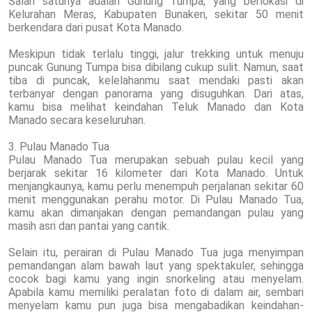
Salah satunya adalah Gunung Tumpa, yang berlokasi di
Kelurahan Meras, Kabupaten Bunaken, sekitar 50 menit
berkendara dari pusat Kota Manado.
Meskipun tidak terlalu tinggi, jalur trekking untuk menuju
puncak Gunung Tumpa bisa dibilang cukup sulit. Namun, saat
tiba di puncak, kelelahanmu saat mendaki pasti akan
terbanyar dengan panorama yang disuguhkan. Dari atas,
kamu bisa melihat keindahan Teluk Manado dan Kota
Manado secara keseluruhan.
3. Pulau Manado Tua
Pulau Manado Tua merupakan sebuah pulau kecil yang
berjarak sekitar 16 kilometer dari Kota Manado. Untuk
menjangkaunya, kamu perlu menempuh perjalanan sekitar 60
menit menggunakan perahu motor. Di Pulau Manado Tua,
kamu akan dimanjakan dengan pemandangan pulau yang
masih asri dan pantai yang cantik.
Selain itu, perairan di Pulau Manado Tua juga menyimpan
pemandangan alam bawah laut yang spektakuler, sehingga
cocok bagi kamu yang ingin snorkeling atau menyelam.
Apabila kamu memiliki peralatan foto di dalam air, sembari
menyelam kamu pun juga bisa mengabadikan keindahan-