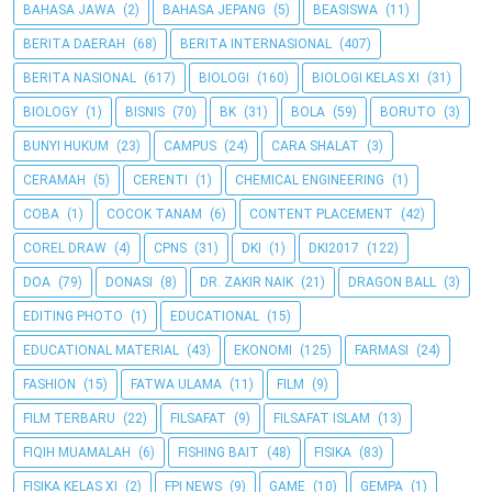
BAHASA JAWA
(2)
BAHASA JEPANG
(5)
BEASISWA
(11)
BERITA DAERAH
(68)
BERITA INTERNASIONAL
(407)
BERITA NASIONAL
(617)
BIOLOGI
(160)
BIOLOGI KELAS XI
(31)
BIOLOGY
(1)
BISNIS
(70)
BK
(31)
BOLA
(59)
BORUTO
(3)
BUNYI HUKUM
(23)
CAMPUS
(24)
CARA SHALAT
(3)
CERAMAH
(5)
CERENTI
(1)
CHEMICAL ENGINEERING
(1)
COBA
(1)
COCOK TANAM
(6)
CONTENT PLACEMENT
(42)
COREL DRAW
(4)
CPNS
(31)
DKI
(1)
DKI2017
(122)
DOA
(79)
DONASI
(8)
DR. ZAKIR NAIK
(21)
DRAGON BALL
(3)
EDITING PHOTO
(1)
EDUCATIONAL
(15)
EDUCATIONAL MATERIAL
(43)
EKONOMI
(125)
FARMASI
(24)
FASHION
(15)
FATWA ULAMA
(11)
FILM
(9)
FILM TERBARU
(22)
FILSAFAT
(9)
FILSAFAT ISLAM
(13)
FIQIH MUAMALAH
(6)
FISHING BAIT
(48)
FISIKA
(83)
FISIKA KELAS XI
(2)
FPI NEWS
(9)
GAME
(10)
GEMPA
(1)