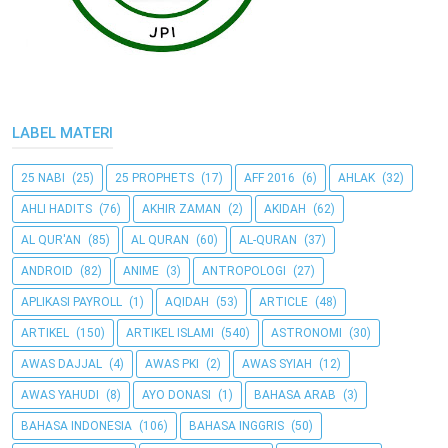
LABEL MATERI
25 NABI
(25)
25 PROPHETS
(17)
AFF 2016
(6)
AHLAK
(32)
AHLI HADITS
(76)
AKHIR ZAMAN
(2)
AKIDAH
(62)
AL QUR'AN
(85)
AL QURAN
(60)
AL-QURAN
(37)
ANDROID
(82)
ANIME
(3)
ANTROPOLOGI
(27)
APLIKASI PAYROLL
(1)
AQIDAH
(53)
ARTICLE
(48)
ARTIKEL
(150)
ARTIKEL ISLAMI
(540)
ASTRONOMI
(30)
AWAS DAJJAL
(4)
AWAS PKI
(2)
AWAS SYIAH
(12)
AWAS YAHUDI
(8)
AYO DONASI
(1)
BAHASA ARAB
(3)
BAHASA INDONESIA
(106)
BAHASA INGGRIS
(50)