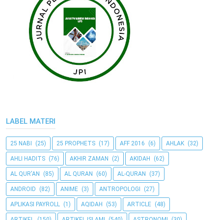
LABEL MATERI
25 NABI
(25)
25 PROPHETS
(17)
AFF 2016
(6)
AHLAK
(32)
AHLI HADITS
(76)
AKHIR ZAMAN
(2)
AKIDAH
(62)
AL QUR'AN
(85)
AL QURAN
(60)
AL-QURAN
(37)
ANDROID
(82)
ANIME
(3)
ANTROPOLOGI
(27)
APLIKASI PAYROLL
(1)
AQIDAH
(53)
ARTICLE
(48)
ARTIKEL
(150)
ARTIKEL ISLAMI
(540)
ASTRONOMI
(30)