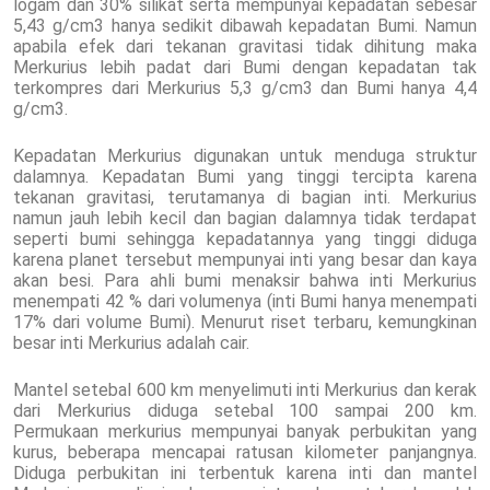
logam dan 30% silikat serta mempunyai kepadatan sebesar
5,43 g/cm3 hanya sedikit dibawah kepadatan Bumi. Namun
apabila efek dari tekanan gravitasi tidak dihitung maka
Merkurius lebih padat dari Bumi dengan kepadatan tak
terkompres dari Merkurius 5,3 g/cm3 dan Bumi hanya 4,4
g/cm3.
Kepadatan Merkurius digunakan untuk menduga struktur
dalamnya. Kepadatan Bumi yang tinggi tercipta karena
tekanan gravitasi, terutamanya di bagian inti. Merkurius
namun jauh lebih kecil dan bagian dalamnya tidak terdapat
seperti bumi sehingga kepadatannya yang tinggi diduga
karena planet tersebut mempunyai inti yang besar dan kaya
akan besi. Para ahli bumi menaksir bahwa inti Merkurius
menempati 42 % dari volumenya (inti Bumi hanya menempati
17% dari volume Bumi). Menurut riset terbaru, kemungkinan
besar inti Merkurius adalah cair.
Mantel setebal 600 km menyelimuti inti Merkurius dan kerak
dari Merkurius diduga setebal 100 sampai 200 km.
Permukaan merkurius mempunyai banyak perbukitan yang
kurus, beberapa mencapai ratusan kilometer panjangnya.
Diduga perbukitan ini terbentuk karena inti dan mantel