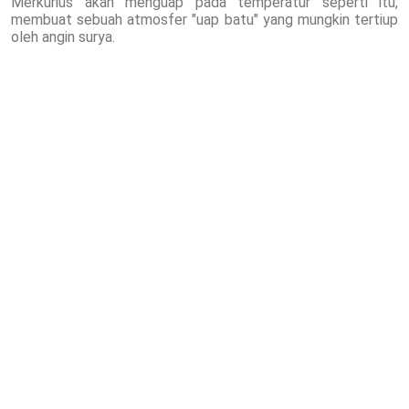
Merkurius akan menguap pada temperatur seperti itu,
membuat sebuah atmosfer "uap batu" yang mungkin tertiup
oleh angin surya.