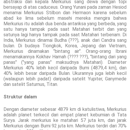
abstraksi dari kepala Merkurius sang dewa dengan topi
bersayap di atas caduceus. Orang Yunani pada zaman Hesiod
menamai Merkurius Stilbon dan Hermaon karena sebelum
abad ke lima sebelum masehi mereka mengira bahwa
Merkurius itu adalah dua benda antariksa yang berbeda, yang
satu hanya tampak pada saat Matahari terbit dan yang
satunya lagi hanya tampak pada saat Matahari terbenam. Di
India, Merkurius dinamai Budha (???), anak dari Candra sang
bulan. Di budaya Tiongkok, Korea, Jepang dan Vietnam,
Merkurius dinamakan "bintang air". Orang-orang Ibrani
menamakannya Kokhav Hamah (???? ???), "bintang dari yang
panas" ("yang panas" maksudnya Matahari). Diameter
Merkurius 40% lebih kecil daripada Bumi (4879,4 km), dan
40% lebih besar daripada Bulan. Ukurannya juga lebih kecil
(walaupun lebih padat) daripada satelit Yupiter, Ganymede
dan satelit Saturnus, Titan.
Struktur dalam
Dengan diameter sebesar 4879 km di katulistiwa, Merkurius
adalah planet terkecil dari empat planet kebumian di Tata
Surya. Jarak merkurius ke matahari 57 juta km, dan jarak
Merkurius dengan Bumi 92 juta km. Merkurius terdiri dari 70%