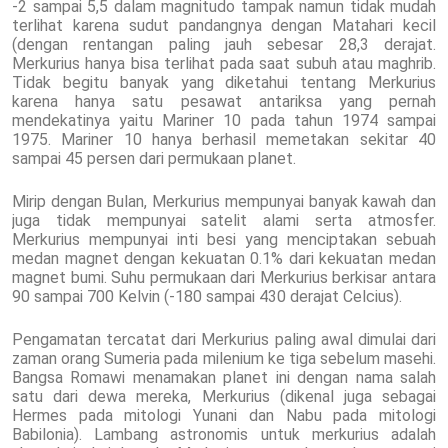
-2 sampai 5,5 dalam magnitudo tampak namun tidak mudah
terlihat karena sudut pandangnya dengan Matahari kecil
(dengan rentangan paling jauh sebesar 28,3 derajat.
Merkurius hanya bisa terlihat pada saat subuh atau maghrib.
Tidak begitu banyak yang diketahui tentang Merkurius
karena hanya satu pesawat antariksa yang pernah
mendekatinya yaitu Mariner 10 pada tahun 1974 sampai
1975. Mariner 10 hanya berhasil memetakan sekitar 40
sampai 45 persen dari permukaan planet.
Mirip dengan Bulan, Merkurius mempunyai banyak kawah dan
juga tidak mempunyai satelit alami serta atmosfer.
Merkurius mempunyai inti besi yang menciptakan sebuah
medan magnet dengan kekuatan 0.1% dari kekuatan medan
magnet bumi. Suhu permukaan dari Merkurius berkisar antara
90 sampai 700 Kelvin (-180 sampai 430 derajat Celcius).
Pengamatan tercatat dari Merkurius paling awal dimulai dari
zaman orang Sumeria pada milenium ke tiga sebelum masehi.
Bangsa Romawi menamakan planet ini dengan nama salah
satu dari dewa mereka, Merkurius (dikenal juga sebagai
Hermes pada mitologi Yunani dan Nabu pada mitologi
Babilonia). Lambang astronomis untuk merkurius adalah