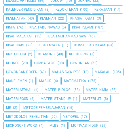
ISLAMIC ARTICLES
(89)
JOKOWI
(10)
JURNAL
(22)
KALENDER PENDIDIKAN
(3)
KEDOKTERAN
(100)
KERAJAAN
(17)
KESEHATAN
(43)
KESENIAN
(22)
KHASIAT OBAT
(3)
KIMIA
(76)
KISAH ABU NAWAS
(5)
KISAH ISLAMI
(187)
KISAH MALAIKAT
(15)
KISAH MUHAMMAD SAW
(46)
KISAH NABI
(23)
KISAH NYATA
(11)
KONSULTASI ISLAM
(64)
KRISTOLOGI
(2)
KUANSING
(40)
KUE KERING
(1)
KULINER
(29)
LOMBA BLOG
(38)
LOWONGAN
(53)
LOWONGAN DOSEN
(43)
MAHASISWA IPTS
(18)
MAKALAH
(105)
MANEJEMEN
(1)
MASJID
(4)
MATEMATIKA
(178)
MATERI AFDHAL
(4)
MATERI BIOLOGI
(53)
MATERI KIMIA
(33)
MATERI PGSD
(6)
MATERI STAND UP
(1)
MATERI UT
(8)
ME
(2)
METODE PEMBELAJARAN
(16)
METODOLOGI PENELITIAN
(50)
METOPEL
(17)
MICROSOFT WORD
(4)
MLBB
(1)
MOTIVASI HIDUP
(29)