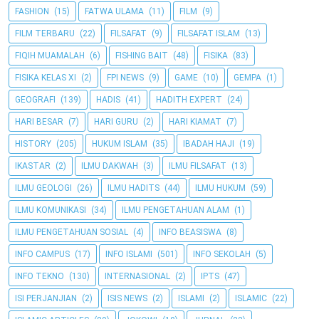
FASHION
(15)
FATWA ULAMA
(11)
FILM
(9)
FILM TERBARU
(22)
FILSAFAT
(9)
FILSAFAT ISLAM
(13)
FIQIH MUAMALAH
(6)
FISHING BAIT
(48)
FISIKA
(83)
FISIKA KELAS XI
(2)
FPI NEWS
(9)
GAME
(10)
GEMPA
(1)
GEOGRAFI
(139)
HADIS
(41)
HADITH EXPERT
(24)
HARI BESAR
(7)
HARI GURU
(2)
HARI KIAMAT
(7)
HISTORY
(205)
HUKUM ISLAM
(35)
IBADAH HAJI
(19)
IKASTAR
(2)
ILMU DAKWAH
(3)
ILMU FILSAFAT
(13)
ILMU GEOLOGI
(26)
ILMU HADITS
(44)
ILMU HUKUM
(59)
ILMU KOMUNIKASI
(34)
ILMU PENGETAHUAN ALAM
(1)
ILMU PENGETAHUAN SOSIAL
(4)
INFO BEASISWA
(8)
INFO CAMPUS
(17)
INFO ISLAMI
(501)
INFO SEKOLAH
(5)
INFO TEKNO
(130)
INTERNASIONAL
(2)
IPTS
(47)
ISI PERJANJIAN
(2)
ISIS NEWS
(2)
ISLAMI
(2)
ISLAMIC
(22)