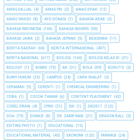
AWAS DAJJAL
(4)
AWAS PKI
(2)
AWAS SYIAH
(12)
AWAS YAHUDI
(8)
AYO DONASI
(1)
BAHASA ARAB
(3)
BAHASA INDONESIA
(106)
BAHASA INGGRIS
(50)
BAHASA JAWA
(2)
BAHASA JEPANG
(5)
BEASISWA
(11)
BERITA DAERAH
(68)
BERITA INTERNASIONAL
(407)
BERITA NASIONAL
(617)
BIOLOGI
(160)
BIOLOGI KELAS XI
(31)
BIOLOGY
(1)
BISNIS
(70)
BK
(31)
BOLA
(59)
BORUTO
(3)
BUNYI HUKUM
(23)
CAMPUS
(24)
CARA SHALAT
(3)
CERAMAH
(5)
CERENTI
(1)
CHEMICAL ENGINEERING
(1)
COBA
(1)
COCOK TANAM
(6)
CONTENT PLACEMENT
(42)
COREL DRAW
(4)
CPNS
(31)
DKI
(1)
DKI2017
(122)
DOA
(79)
DONASI
(8)
DR. ZAKIR NAIK
(21)
DRAGON BALL
(3)
EDITING PHOTO
(1)
EDUCATIONAL
(15)
EDUCATIONAL MATERIAL
(43)
EKONOMI
(125)
FARMASI
(24)