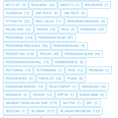
MOTO GP
(3)
MUSLIMAH
(26)
NARUTO
(1)
NISI REVIEW
(1)
OLAHRAGA
(12)
ONE PEACE
(6)
ONE PIECE
(3)
OTOMOTIF
(23)
PACU JALUR
(71)
PAHLAWAN NASIONAL
(6)
PALING UNIK
(42)
PAPERS
(75)
PAUD
(5)
PEMIKIRAN
(20)
PENDIDIKAN
(164)
PENDIDIKAN ISLAM
(87)
PENDIDIKAN PANCASILA
(56)
PENEMUAN BARU
(9)
PENGERTIAN
(120)
PENJAS
(40)
PERADABAN ISLAM
(56)
PERGERAKAN NASIONAL
(15)
PERMENDIKBUD
(6)
PERTANIAN
(10)
PETERNAKAN
(1)
PGSD
(12)
PRAMUKA
(1)
PRODUK BARU
(3)
PSIKOLOGI
(35)
PUASA
(8)
RAMADHAN BERKAH
(16)
RELATIONSHIP
(1)
RENUNGAN
(42)
RESEARCH
(6)
REVEIW
(12)
RPP SD
(1)
RUKUN IMAN
(6)
SAHABAT RASULULLAH SAW
(279)
SASTRA
(1)
SBY
(1)
SEDEQAH
(1)
SEJARAH
(217)
SEJARAH INDONESIA
(132)