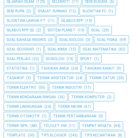
SEJARAH ISLAM
(129)
SELEBRITI
(17)
SENI BUDAYA
(6)
SENI RUPA
(2)
SHALAT SUNNAH
(12)
SIJONTIAK FC
(1)
SIJONTIAK LAWUIK P.T
(11)
SILABUS RPP
(19)
SILABUS RPP SD
(2)
SISTEM PLANET
(19)
SOAL
(20)
SOAL BAHASA INGGRIS
(3)
SOAL BIOLOGI
(3)
SOAL FISIKA
(69)
SOAL GEOGRAFI
(1)
SOAL KIMIA
(15)
SOAL MATEMATIKA
(82)
SOAL PENJAS
(32)
SOSIOLOGI
(19)
SPORT
(1)
STATISTIKA
(1)
TAHUKAH ANDA
(24)
TAHUKAH KAMU?
(9)
TASAWUF
(3)
TEKNIK ARSITEKTUR
(24)
TEKNIK CATUR
(20)
TEKNIK ELEKTRO
(55)
TEKNIK INDUSTRI
(17)
TEKNIK KENDARAAN RINGAN
(35)
TEKNIK KOMPUTER
(2)
TEKNIK LINGKUNGAN
(24)
TEKNIK MESIN
(61)
TEKNIK OTOMOTIF
(1)
TEKNIK PERTAMBANGAN
(5)
TEKNIK SIPIL
(48)
TELOLET OM
(11)
TEMPAT WISATA
(84)
TEMPLATE
(30)
TIPS BLOGGER
(243)
TIPS KECANTIKAN
(8)