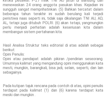
ketika pesawat F-27 milik TNI AU jatuh di Bansung dan
menewaskan 24 orang anggota pasukan khas. Kejadian ini
sungguh sangat memprihatinkan. (5) Bahkan tercatat dalam
beberapa tahun terakhir ini sudah berulang kali terjadi
peristiwa naas seperti ini, tidak saja dikalangan TNI AU, AD,
AL, tetapi juga ditubuh POLRI. (6) akan tetapi, yangmungkin
perlu menjadi perhatian adalah keseriusan kita dalam
membangun sistem pertahanan kita.
Hasil Analisa Struktur teks editorial di atas adalah sebagai
berikut:
Opini Penulis:
Opini atau pendapat adalah pikiran /pendirian seseorang.
Umumnya kalimat yang mengandung opini menggunakan kata
mesti, mungkin, barangkali, bisa jadi, selain, seperti, dan lain
sebagainya.
Pada kutipan tajuk rencana pada contoh di atas, opini penulis
terdapat pada kalimat (1) dan (6) karena terdapat kata
meski dan mungkin .