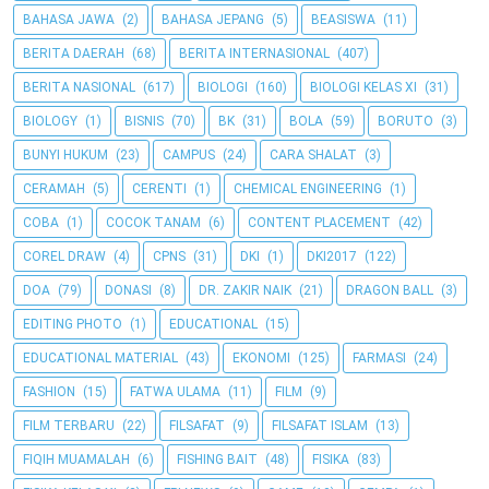
BAHASA JAWA
(2)
BAHASA JEPANG
(5)
BEASISWA
(11)
BERITA DAERAH
(68)
BERITA INTERNASIONAL
(407)
BERITA NASIONAL
(617)
BIOLOGI
(160)
BIOLOGI KELAS XI
(31)
BIOLOGY
(1)
BISNIS
(70)
BK
(31)
BOLA
(59)
BORUTO
(3)
BUNYI HUKUM
(23)
CAMPUS
(24)
CARA SHALAT
(3)
CERAMAH
(5)
CERENTI
(1)
CHEMICAL ENGINEERING
(1)
COBA
(1)
COCOK TANAM
(6)
CONTENT PLACEMENT
(42)
COREL DRAW
(4)
CPNS
(31)
DKI
(1)
DKI2017
(122)
DOA
(79)
DONASI
(8)
DR. ZAKIR NAIK
(21)
DRAGON BALL
(3)
EDITING PHOTO
(1)
EDUCATIONAL
(15)
EDUCATIONAL MATERIAL
(43)
EKONOMI
(125)
FARMASI
(24)
FASHION
(15)
FATWA ULAMA
(11)
FILM
(9)
FILM TERBARU
(22)
FILSAFAT
(9)
FILSAFAT ISLAM
(13)
FIQIH MUAMALAH
(6)
FISHING BAIT
(48)
FISIKA
(83)