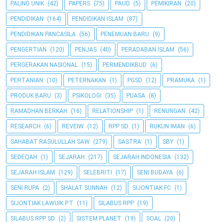
PALING UNIK
(42)
PAPERS
(75)
PAUD
(5)
PEMIKIRAN
(20)
PENDIDIKAN
(164)
PENDIDIKAN ISLAM
(87)
PENDIDIKAN PANCASILA
(56)
PENEMUAN BARU
(9)
PENGERTIAN
(120)
PENJAS
(40)
PERADABAN ISLAM
(56)
PERGERAKAN NASIONAL
(15)
PERMENDIKBUD
(6)
PERTANIAN
(10)
PETERNAKAN
(1)
PGSD
(12)
PRAMUKA
(1)
PRODUK BARU
(3)
PSIKOLOGI
(35)
PUASA
(8)
RAMADHAN BERKAH
(16)
RELATIONSHIP
(1)
RENUNGAN
(42)
RESEARCH
(6)
REVEIW
(12)
RPP SD
(1)
RUKUN IMAN
(6)
SAHABAT RASULULLAH SAW
(279)
SASTRA
(1)
SBY
(1)
SEDEQAH
(1)
SEJARAH
(217)
SEJARAH INDONESIA
(132)
SEJARAH ISLAM
(129)
SELEBRITI
(17)
SENI BUDAYA
(6)
SENI RUPA
(2)
SHALAT SUNNAH
(12)
SIJONTIAK FC
(1)
SIJONTIAK LAWUIK P.T
(11)
SILABUS RPP
(19)
SILABUS RPP SD
(2)
SISTEM PLANET
(19)
SOAL
(20)