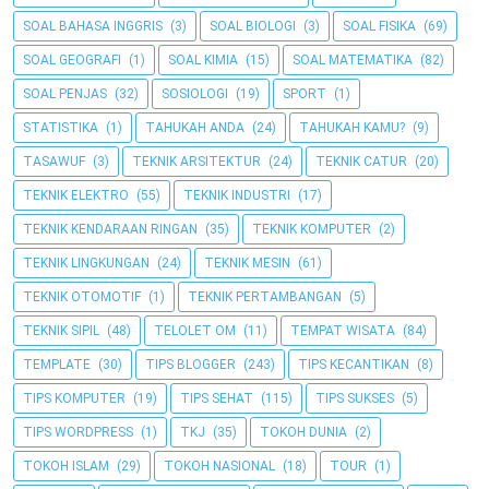
SOAL BAHASA INGGRIS
(3)
SOAL BIOLOGI
(3)
SOAL FISIKA
(69)
SOAL GEOGRAFI
(1)
SOAL KIMIA
(15)
SOAL MATEMATIKA
(82)
SOAL PENJAS
(32)
SOSIOLOGI
(19)
SPORT
(1)
STATISTIKA
(1)
TAHUKAH ANDA
(24)
TAHUKAH KAMU?
(9)
TASAWUF
(3)
TEKNIK ARSITEKTUR
(24)
TEKNIK CATUR
(20)
TEKNIK ELEKTRO
(55)
TEKNIK INDUSTRI
(17)
TEKNIK KENDARAAN RINGAN
(35)
TEKNIK KOMPUTER
(2)
TEKNIK LINGKUNGAN
(24)
TEKNIK MESIN
(61)
TEKNIK OTOMOTIF
(1)
TEKNIK PERTAMBANGAN
(5)
TEKNIK SIPIL
(48)
TELOLET OM
(11)
TEMPAT WISATA
(84)
TEMPLATE
(30)
TIPS BLOGGER
(243)
TIPS KECANTIKAN
(8)
TIPS KOMPUTER
(19)
TIPS SEHAT
(115)
TIPS SUKSES
(5)
TIPS WORDPRESS
(1)
TKJ
(35)
TOKOH DUNIA
(2)
TOKOH ISLAM
(29)
TOKOH NASIONAL
(18)
TOUR
(1)