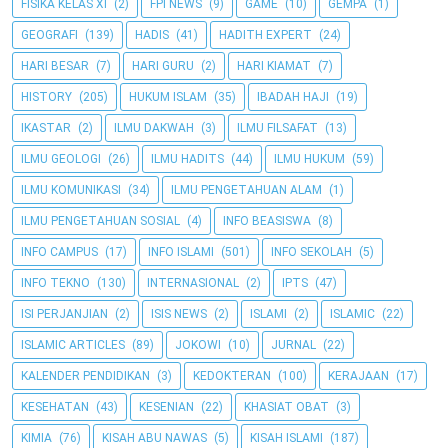
FISIKA KELAS XI
(2)
FPI NEWS
(9)
GAME
(10)
GEMPA
(1)
GEOGRAFI
(139)
HADIS
(41)
HADITH EXPERT
(24)
HARI BESAR
(7)
HARI GURU
(2)
HARI KIAMAT
(7)
HISTORY
(205)
HUKUM ISLAM
(35)
IBADAH HAJI
(19)
IKASTAR
(2)
ILMU DAKWAH
(3)
ILMU FILSAFAT
(13)
ILMU GEOLOGI
(26)
ILMU HADITS
(44)
ILMU HUKUM
(59)
ILMU KOMUNIKASI
(34)
ILMU PENGETAHUAN ALAM
(1)
ILMU PENGETAHUAN SOSIAL
(4)
INFO BEASISWA
(8)
INFO CAMPUS
(17)
INFO ISLAMI
(501)
INFO SEKOLAH
(5)
INFO TEKNO
(130)
INTERNASIONAL
(2)
IPTS
(47)
ISI PERJANJIAN
(2)
ISIS NEWS
(2)
ISLAMI
(2)
ISLAMIC
(22)
ISLAMIC ARTICLES
(89)
JOKOWI
(10)
JURNAL
(22)
KALENDER PENDIDIKAN
(3)
KEDOKTERAN
(100)
KERAJAAN
(17)
KESEHATAN
(43)
KESENIAN
(22)
KHASIAT OBAT
(3)
KIMIA
(76)
KISAH ABU NAWAS
(5)
KISAH ISLAMI
(187)