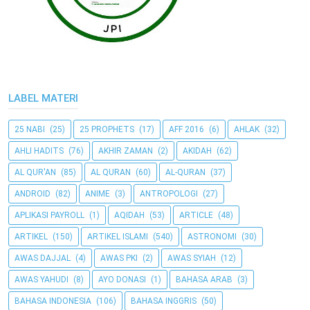
LABEL MATERI
25 NABI
(25)
25 PROPHETS
(17)
AFF 2016
(6)
AHLAK
(32)
AHLI HADITS
(76)
AKHIR ZAMAN
(2)
AKIDAH
(62)
AL QUR'AN
(85)
AL QURAN
(60)
AL-QURAN
(37)
ANDROID
(82)
ANIME
(3)
ANTROPOLOGI
(27)
APLIKASI PAYROLL
(1)
AQIDAH
(53)
ARTICLE
(48)
ARTIKEL
(150)
ARTIKEL ISLAMI
(540)
ASTRONOMI
(30)
AWAS DAJJAL
(4)
AWAS PKI
(2)
AWAS SYIAH
(12)
AWAS YAHUDI
(8)
AYO DONASI
(1)
BAHASA ARAB
(3)
BAHASA INDONESIA
(106)
BAHASA INGGRIS
(50)