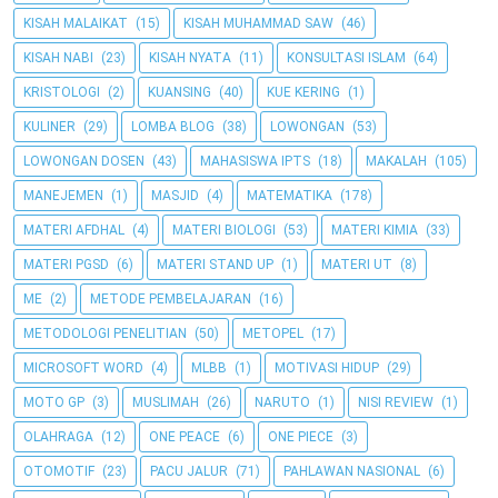
KISAH MALAIKAT
(15)
KISAH MUHAMMAD SAW
(46)
KISAH NABI
(23)
KISAH NYATA
(11)
KONSULTASI ISLAM
(64)
KRISTOLOGI
(2)
KUANSING
(40)
KUE KERING
(1)
KULINER
(29)
LOMBA BLOG
(38)
LOWONGAN
(53)
LOWONGAN DOSEN
(43)
MAHASISWA IPTS
(18)
MAKALAH
(105)
MANEJEMEN
(1)
MASJID
(4)
MATEMATIKA
(178)
MATERI AFDHAL
(4)
MATERI BIOLOGI
(53)
MATERI KIMIA
(33)
MATERI PGSD
(6)
MATERI STAND UP
(1)
MATERI UT
(8)
ME
(2)
METODE PEMBELAJARAN
(16)
METODOLOGI PENELITIAN
(50)
METOPEL
(17)
MICROSOFT WORD
(4)
MLBB
(1)
MOTIVASI HIDUP
(29)
MOTO GP
(3)
MUSLIMAH
(26)
NARUTO
(1)
NISI REVIEW
(1)
OLAHRAGA
(12)
ONE PEACE
(6)
ONE PIECE
(3)
OTOMOTIF
(23)
PACU JALUR
(71)
PAHLAWAN NASIONAL
(6)