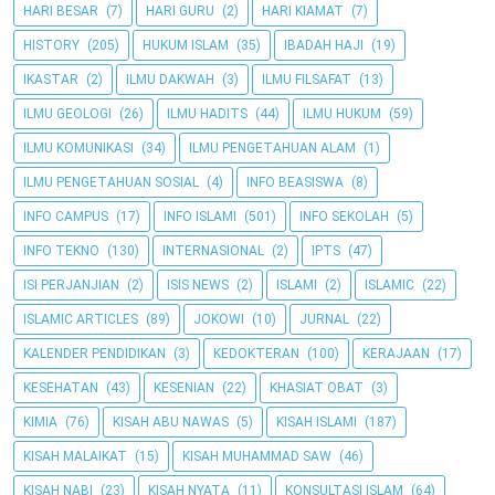
HARI BESAR
(7)
HARI GURU
(2)
HARI KIAMAT
(7)
HISTORY
(205)
HUKUM ISLAM
(35)
IBADAH HAJI
(19)
IKASTAR
(2)
ILMU DAKWAH
(3)
ILMU FILSAFAT
(13)
ILMU GEOLOGI
(26)
ILMU HADITS
(44)
ILMU HUKUM
(59)
ILMU KOMUNIKASI
(34)
ILMU PENGETAHUAN ALAM
(1)
ILMU PENGETAHUAN SOSIAL
(4)
INFO BEASISWA
(8)
INFO CAMPUS
(17)
INFO ISLAMI
(501)
INFO SEKOLAH
(5)
INFO TEKNO
(130)
INTERNASIONAL
(2)
IPTS
(47)
ISI PERJANJIAN
(2)
ISIS NEWS
(2)
ISLAMI
(2)
ISLAMIC
(22)
ISLAMIC ARTICLES
(89)
JOKOWI
(10)
JURNAL
(22)
KALENDER PENDIDIKAN
(3)
KEDOKTERAN
(100)
KERAJAAN
(17)
KESEHATAN
(43)
KESENIAN
(22)
KHASIAT OBAT
(3)
KIMIA
(76)
KISAH ABU NAWAS
(5)
KISAH ISLAMI
(187)
KISAH MALAIKAT
(15)
KISAH MUHAMMAD SAW
(46)
KISAH NABI
(23)
KISAH NYATA
(11)
KONSULTASI ISLAM
(64)