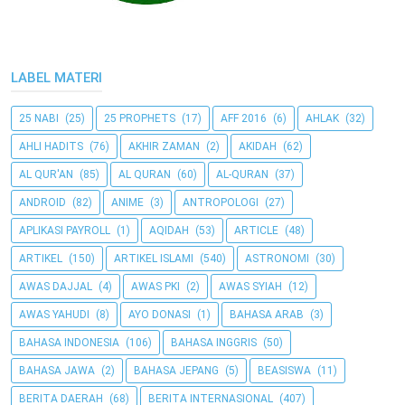
LABEL MATERI
25 NABI
(25)
25 PROPHETS
(17)
AFF 2016
(6)
AHLAK
(32)
AHLI HADITS
(76)
AKHIR ZAMAN
(2)
AKIDAH
(62)
AL QUR'AN
(85)
AL QURAN
(60)
AL-QURAN
(37)
ANDROID
(82)
ANIME
(3)
ANTROPOLOGI
(27)
APLIKASI PAYROLL
(1)
AQIDAH
(53)
ARTICLE
(48)
ARTIKEL
(150)
ARTIKEL ISLAMI
(540)
ASTRONOMI
(30)
AWAS DAJJAL
(4)
AWAS PKI
(2)
AWAS SYIAH
(12)
AWAS YAHUDI
(8)
AYO DONASI
(1)
BAHASA ARAB
(3)
BAHASA INDONESIA
(106)
BAHASA INGGRIS
(50)
BAHASA JAWA
(2)
BAHASA JEPANG
(5)
BEASISWA
(11)
BERITA DAERAH
(68)
BERITA INTERNASIONAL
(407)