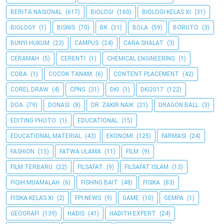
BERITA NASIONAL
(617)
BIOLOGI
(160)
BIOLOGI KELAS XI
(31)
BIOLOGY
(1)
BISNIS
(70)
BK
(31)
BOLA
(59)
BORUTO
(3)
BUNYI HUKUM
(23)
CAMPUS
(24)
CARA SHALAT
(3)
CERAMAH
(5)
CERENTI
(1)
CHEMICAL ENGINEERING
(1)
COBA
(1)
COCOK TANAM
(6)
CONTENT PLACEMENT
(42)
COREL DRAW
(4)
CPNS
(31)
DKI
(1)
DKI2017
(122)
DOA
(79)
DONASI
(8)
DR. ZAKIR NAIK
(21)
DRAGON BALL
(3)
EDITING PHOTO
(1)
EDUCATIONAL
(15)
EDUCATIONAL MATERIAL
(43)
EKONOMI
(125)
FARMASI
(24)
FASHION
(15)
FATWA ULAMA
(11)
FILM
(9)
FILM TERBARU
(22)
FILSAFAT
(9)
FILSAFAT ISLAM
(13)
FIQIH MUAMALAH
(6)
FISHING BAIT
(48)
FISIKA
(83)
FISIKA KELAS XI
(2)
FPI NEWS
(9)
GAME
(10)
GEMPA
(1)
GEOGRAFI
(139)
HADIS
(41)
HADITH EXPERT
(24)