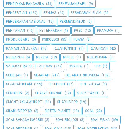
PENDIDIKAN PANCASILA
(56)
PENEMUAN BARU
(9)
PENGERTIAN
(120)
PENJAS
(40)
PERADABAN ISLAM
(56)
PERGERAKAN NASIONAL
(15)
PERMENDIKBUD
(6)
PERTANIAN
(10)
PETERNAKAN
(1)
PGSD
(12)
PRAMUKA
(1)
PRODUK BARU
(3)
PSIKOLOGI
(35)
PUASA
(8)
RAMADHAN BERKAH
(16)
RELATIONSHIP
(1)
RENUNGAN
(42)
RESEARCH
(6)
REVEIW
(12)
RPP SD
(1)
RUKUN IMAN
(6)
SAHABAT RASULULLAH SAW
(279)
SASTRA
(1)
SBY
(1)
SEDEQAH
(1)
SEJARAH
(217)
SEJARAH INDONESIA
(132)
SEJARAH ISLAM
(129)
SELEBRITI
(17)
SENI BUDAYA
(6)
SENI RUPA
(2)
SHALAT SUNNAH
(12)
SIJONTIAK FC
(1)
SIJONTIAK LAWUIK P.T
(11)
SILABUS RPP
(19)
SILABUS RPP SD
(2)
SISTEM PLANET
(19)
SOAL
(20)
SOAL BAHASA INGGRIS
(3)
SOAL BIOLOGI
(3)
SOAL FISIKA
(69)
SOAL GEOGRAFI
(1)
SOAL KIMIA
(15)
SOAL MATEMATIKA
(82)