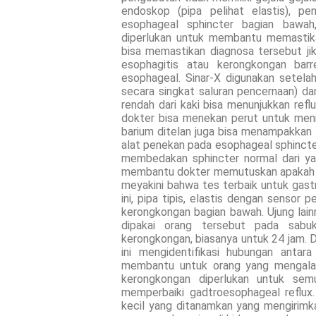
endoskop (pipa pelihat elastis), pe
esophageal sphincter bagian bawa
diperlukan untuk membantu memastika
bisa memastikan diagnosa tersebut j
esophagitis atau kerongkongan bar
esophageal. Sinar-X digunakan setel
secara singkat saluran pencernaan) d
rendah dari kaki bisa menunjukkan ref
dokter bisa menekan perut untuk meni
barium ditelan juga bisa menampakkan
alat penekan pada esophageal sphincte
membedakan sphincter normal dari yang
membantu dokter memutuskan apakah o
meyakini bahwa tes terbaik untuk gast
ini, pipa tipis, elastis dengan sensor
kerongkongan bagian bawah. Ujung lain
dipakai orang tersebut pada sab
kerongkongan, biasanya untuk 24 jam. D
ini mengidentifikasi hubungan antar
membantu untuk orang yang mengalam
kerongkongan diperlukan untuk sem
memperbaiki gadtroesophageal reflux
kecil yang ditanamkan yang mengirimka