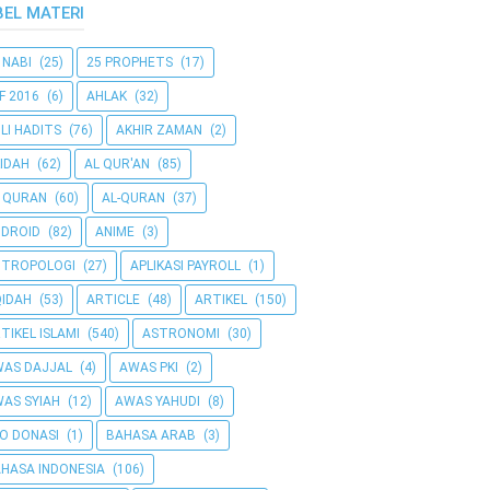
BEL MATERI
 NABI
(25)
25 PROPHETS
(17)
F 2016
(6)
AHLAK
(32)
LI HADITS
(76)
AKHIR ZAMAN
(2)
IDAH
(62)
AL QUR'AN
(85)
 QURAN
(60)
AL-QURAN
(37)
DROID
(82)
ANIME
(3)
NTROPOLOGI
(27)
APLIKASI PAYROLL
(1)
IDAH
(53)
ARTICLE
(48)
ARTIKEL
(150)
TIKEL ISLAMI
(540)
ASTRONOMI
(30)
AS DAJJAL
(4)
AWAS PKI
(2)
AS SYIAH
(12)
AWAS YAHUDI
(8)
O DONASI
(1)
BAHASA ARAB
(3)
HASA INDONESIA
(106)