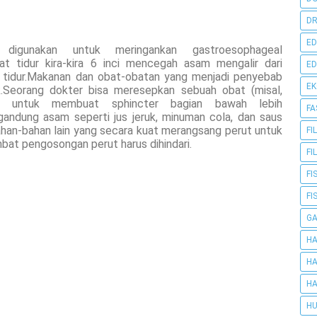
DR
ED
 digunakan untuk meringankan gastroesophageal
t tidur kira-kira 6 inci mencegah asam mengalir dari
ED
tidur.Makanan dan obat-obatan yang menjadi penyebab
E
ok.Seorang dokter bisa meresepkan sebuah obat (misal,
e) untuk membuat sphincter bagian bawah lebih
FA
gandung asam seperti jus jeruk, minuman cola, dan saus
ahan-bahan lain yang secara kuat merangsang perut untuk
FI
at pengosongan perut harus dihindari.
FI
FI
FI
G
HA
HA
HA
HU