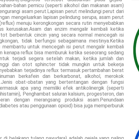
 bahan-bahan pemicu (seperti alkohol dan makanan asam)
gurangi asam perut.Lapisan perut melindungi perut dari
ongan mengeluarkan lapisan pelindung serupa, asam perut
(reflux) menuju kerongkongan secara rutin menyebabkan
us kerusakan.Asam dan enzim mengalir kembali ketika
otot berbentuk cincin yang secara normal mencegah isi
gkongan, tidak berfungsi sebagaimana mestinya.Ketika
asi membantu untuk mencegah isi perut mengalir kembali
n kenapa reflux bisa memburuk ketika seseorang sedang
untuk terjadi segera setelah makan, ketika jumlah dan
inggi dan otot sphincter tidak mungkin untuk bekerja
yebabkan terjadinya reflux termasuk pertambahan berat
inuman berkafein dan berkarbonat, alkohol, merokok
.Jenis obat-obatan yang bertentangan dengan fungsi
rmasuk apa yang memiliki efek antikolinergik (seperti
ihistamin), Penghambat saluran kalsium, progesteron, dan
rperan dengan merangsang produksi asam.Penundaan
diabetes atau penggunaan opioid) bisa juga memperburuk
 di belakang tulang payudara) adalah gejala yang paling