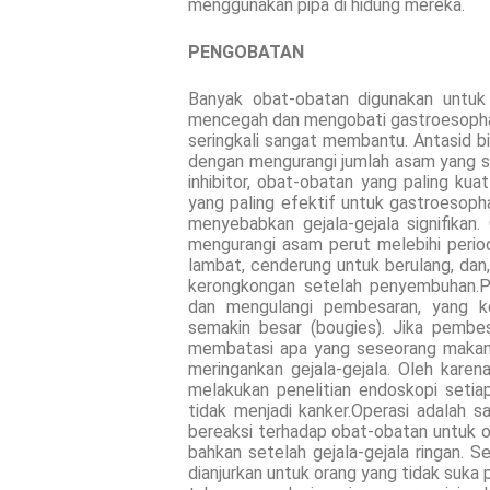
menggunakan pipa di hidung mereka.
PENGOBATAN
Banyak obat-obatan digunakan untuk
mencegah dan mengobati gastroesophage
seringkali sangat membantu. Antasid b
dengan mengurangi jumlah asam yang 
inhibitor, obat-obatan yang paling ku
yang paling efektif untuk gastroesopha
menyebabkan gejala-gejala signifika
mengurangi asam perut melebihi peri
lambat, cenderung untuk berulang, dan,
kerongkongan setelah penyembuhan.P
dan mengulangi pembesaran, yang 
semakin besar (bougies). Jika pembes
membatasi apa yang seseorang makan.
meringankan gejala-gejala. Oleh karen
melakukan penelitian endoskopi seti
tidak menjadi kanker.Operasi adalah sa
bereaksi terhadap obat-obatan untuk 
bahkan setelah gejala-gejala ringan.
dianjurkan untuk orang yang tidak suk