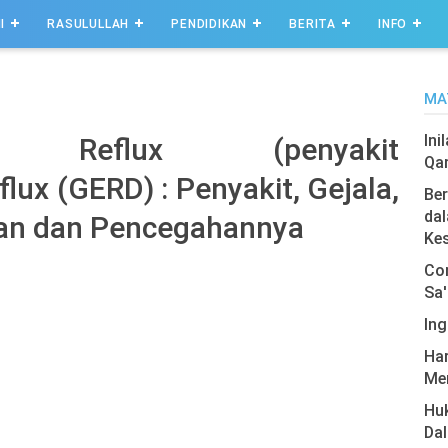
I
RASULULLAH
PENDIDIKAN
BERITA
INFO
MA
Ini
eal Reflux (penyakit
Qa
lux (GERD) : Penyakit, Gejala,
Ber
dal
an dan Pencegahannya
Ke
Com
Sa'
Ing
Har
Men
Hu
Da