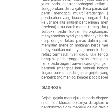
jelas pada gastroesophageal reflux.
tenggorokan, dan wajah. Rasa panas dal
perut mencapai mulut.Peradangan 
pendarahan yang biasanya ringan teta
keluar melalui saluran pencernaan, me
(melena) atau darah merah terang, jika
terbuka pada lapisan kerongkongan,
menyebabkan nyeri yang biasanya berlok
mirip dengan lokasi panas dalam perut
membuat menelan makanan keras menin
menyebabkan nafas yang pendek dan be
reflux termasuk nyeri dada, luka tengg
bengkak pada tenggorokan (rasa globus
lama pada bagian bawah kerongkongan da
berubah (menghasilkan sebuah kondis
terjadi bahkan pada gejala-gejala yan
berkembang menjadi kanker pada beber
DIAGNOSA
Gejala-gejala menunjukkan pada diagnos
rinci. Tes khusus biasanya disiapkan 
pengobatan tidak memiliki gejala-geja