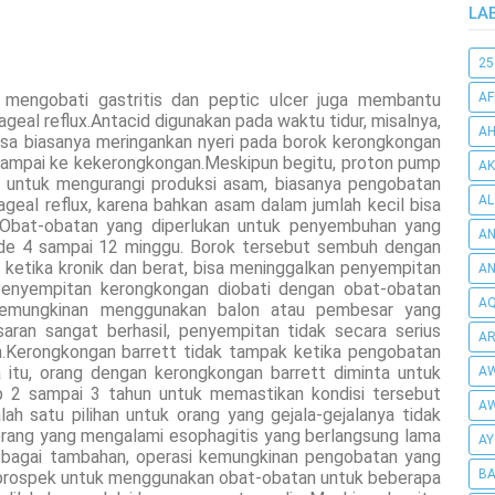
LA
25
 mengobati gastritis dan peptic ulcer juga membantu
AF
al reflux.Antacid digunakan pada waktu tidur, misalnya,
AH
isa biasanya meringankan nyeri pada borok kerongkongan
sampai ke kekerongkongan.Meskipun begitu, proton pump
AK
at untuk mengurangi produksi asam, biasanya pengobatan
AL
geal reflux, karena bahkan asam dalam jumlah kecil bisa
n. Obat-obatan yang diperlukan untuk penyembuhan yang
AN
ode 4 sampai 12 minggu. Borok tersebut sembuh dengan
 ketika kronik dan berat, bisa meninggalkan penyempitan
A
enyempitan kerongkongan diobati dengan obat-obatan
AQ
kemungkinan menggunakan balon atau pembesar yang
aran sangat berhasil, penyempitan tidak secara serius
AR
Kerongkongan barrett tidak tampak ketika pengobatan
a itu, orang dengan kerongkongan barrett diminta untuk
AW
ap 2 sampai 3 tahun untuk memastikan kondisi tersebut
AW
lah satu pilihan untuk orang yang gejala-gejalanya tidak
orang yang mengalami esophagitis yang berlangsung lama
AY
 Sebagai tambahan, operasi kemungkinan pengobatan yang
BA
a prospek untuk menggunakan obat-obatan untuk beberapa