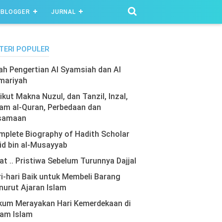
BLOGGER
JURNAL
TERI POPULER
lah Pengertian Al Syamsiah dan Al
mariyah
ikut Makna Nuzul, dan Tanzil, Inzal,
am al-Quran, Perbedaan dan
samaan
plete Biography of Hadith Scholar
id bin al-Musayyab
at .. Pristiwa Sebelum Turunnya Dajjal
i-hari Baik untuk Membeli Barang
urut Ajaran Islam
kum Merayakan Hari Kemerdekaan di
lam Islam