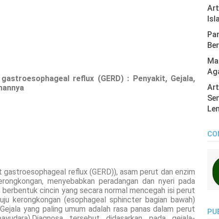
Ar
Isl
Pan
Ber
Mas
Ag
gastroesophageal reflux (GERD) : Penyakit, Gejala,
Art
hannya
Sen
Len
CO
t gastroesophageal reflux (GERD)), asam perut dan enzim
kerongkongan, menyebabkan peradangan dan nyeri pada
t berbentuk cincin yang secara normal mencegah isi perut
nuju kerongkongan (esophageal sphincter bagian bawah)
.Gejala yang paling umum adalah rasa panas dalam perut
PU
payudara).Diagnosa tersebut didasarkan pada gejala-