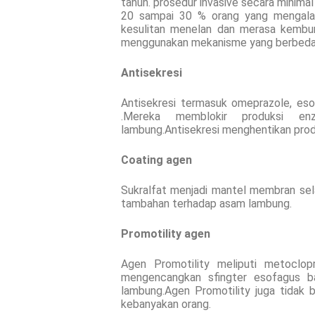
tahun. prosedur invasive secara minimal
20 sampai 30 % orang yang mengalam
kesulitan menelan dan merasa kembu
menggunakan mekanisme yang berbeda u
Antisekresi
Antisekresi termasuk omeprazole, eso
.Mereka memblokir produksi en
lambung.Antisekresi menghentikan prod
Coating agen
Sukralfat menjadi mantel membran sela
tambahan terhadap asam lambung.
Promotility agen
Agen Promotility meliputi metoclo
mengencangkan sfingter esofagus 
lambung.Agen Promotility juga tidak 
kebanyakan orang.