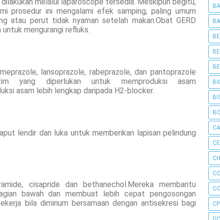
 dilakukan melalui laparoscope tersedia. Meskipun begitu,
BA
i prosedur ini mengalami efek samping, paling umum
ng atau perut tidak nyaman setelah makan.Obat GERD
BA
ntuk mengurangi refluks.
BE
BE
BE
meprazole, lansoprazole, rabeprazole, dan pantoprazole
zim yang diperlukan untuk memproduksi asam
BI
uksi asam lebih lengkap daripada H2-blocker.
BI
B
C
put lendir dan luka untuk memberikan lapisan pelindung
C
CH
C
pramide, cisapride dan bethanechol.Mereka membantu
C
bagian bawah dan membuat lebih cepat pengosongan
bekerja bila diminum bersamaan dengan antisekresi bagi
CP
D