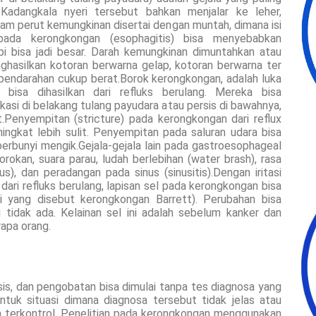
 Kadangkala nyeri tersebut bahkan menjalar ke leher,
am perut kemungkinan disertai dengan muntah, dimana isi
pada kerongkongan (esophagitis) bisa menyebabkan
pi bisa jadi besar. Darah kemungkinan dimuntahkan atau
nghasilkan kotoran berwarna gelap, kotoran berwarna ter
 pendarahan cukup berat.Borok kerongkongan, adalah luka
 bisa dihasilkan dari refluks berulang. Mereka bisa
asi di belakang tulang payudara atau persis di bawahnya,
.Penyempitan (stricture) pada kerongkongan dari reflux
gkat lebih sulit. Penyempitan pada saluran udara bisa
rbunyi mengik.Gejala-gejala lain pada gastroesophageal
orokan, suara parau, ludah berlebihan (water brash), rasa
), dan peradangan pada sinus (sinusitis).Dengan iritasi
ri refluks berulang, lapisan sel pada kerongkongan bisa
i yang disebut kerongkongan Barrett). Perubahan bisa
g tidak ada. Kelainan sel ini adalah sebelum kanker dan
apa orang.
is, dan pengobatan bisa dimulai tanpa tes diagnosa yang
untuk situasi dimana diagnosa tersebut tidak jelas atau
la terkontrol. Penelitian pada kerongkongan menggunakan