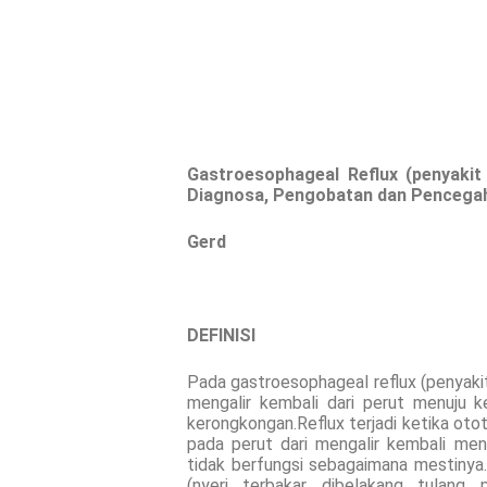
Gastroesophageal Reflux (penyakit 
Diagnosa, Pengobatan dan Pencega
Gerd
DEFINISI
Pada gastroesophageal reflux (penyaki
mengalir kembali dari perut menuju 
kerongkongan.Reflux terjadi ketika oto
pada perut dari mengalir kembali me
tidak berfungsi sebagaimana mestinya
(nyeri terbakar dibelakang tulang 