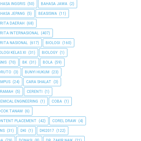
HASA INGGRIS
(50)
BAHASA JAWA
(2)
HASA JEPANG
(5)
BEASISWA
(11)
RITA DAERAH
(68)
RITA INTERNASIONAL
(407)
RITA NASIONAL
(617)
BIOLOGI
(160)
OLOGI KELAS XI
(31)
BIOLOGY
(1)
SNIS
(70)
BK
(31)
BOLA
(59)
ORUTO
(3)
BUNYI HUKUM
(23)
AMPUS
(24)
CARA SHALAT
(3)
ERAMAH
(5)
CERENTI
(1)
EMICAL ENGINEERING
(1)
COBA
(1)
OCOK TANAM
(6)
ONTENT PLACEMENT
(42)
COREL DRAW
(4)
NS
(31)
DKI
(1)
DKI2017
(122)
OA
(79)
DONASI
(8)
DR. ZAKIR NAIK
(21)