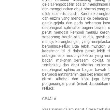
gejala.Pengobatan adalah menghindari
dan menggunakan obat-obatan yang men
efek asam itu sendiri. Karena kerongk
dan enzim yang mengalir ke belakang 
gejala-gejala dan pada beberapa kas
esophageal sphincter bagian bawah, 
perut mengalir kembali menuju keron
seseorang berdiri atau duduk, gravit
menuju kerongkongan, yang menjelaska
berbaring.Reflux juga lebih mungkin 
keasaman isi di dalam perut lebih t
sebagaimana mestinya.Faktor yang men
badan, makanan berasam, coklat, m
tembakau, dan obat-obatan tertentu
esophageal sphincter bagian bawah te
berbagai antihistamin dan beberapa ant
nitrat. Alkohol dan kopi juga be
pengosongan perut (misal, disebabkan 
refluks.
GEJALA
Rasa panas dalam perut ( rasa terbakar