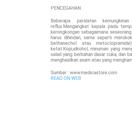
PENCEGAHAN
Beberapa peralatan kemungkinan
reflux.Mengangkat kepala pada tempa
kerongkongan sebagaimana seseorang 
harus dihindari, sama seperti merok
bethanechol atau metoclopramid
ketat.Kopi,alkohol, minuman yang men
salad yang berbahan dasar cuka, dan b
menghasilkan asam atau yang menghamb
Sumber : www.medicastore.com
READ ON WEB