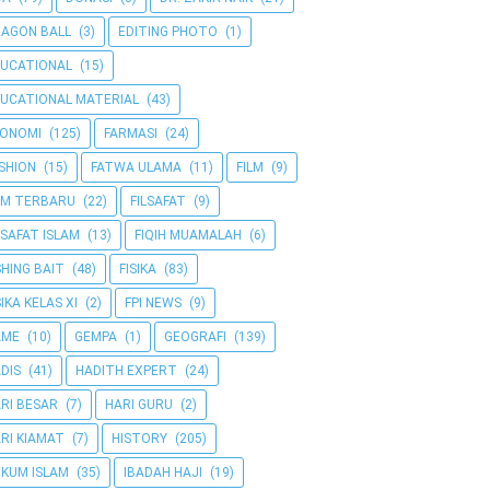
AGON BALL
(3)
EDITING PHOTO
(1)
UCATIONAL
(15)
UCATIONAL MATERIAL
(43)
KONOMI
(125)
FARMASI
(24)
SHION
(15)
FATWA ULAMA
(11)
FILM
(9)
LM TERBARU
(22)
FILSAFAT
(9)
LSAFAT ISLAM
(13)
FIQIH MUAMALAH
(6)
SHING BAIT
(48)
FISIKA
(83)
SIKA KELAS XI
(2)
FPI NEWS
(9)
AME
(10)
GEMPA
(1)
GEOGRAFI
(139)
DIS
(41)
HADITH EXPERT
(24)
RI BESAR
(7)
HARI GURU
(2)
RI KIAMAT
(7)
HISTORY
(205)
KUM ISLAM
(35)
IBADAH HAJI
(19)