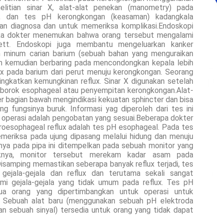
nelitian sinar X, alat-alat penekan (manometry) pada
h, dan tes pH kerongkongan (keasaman) kadangkala
n diagnosa dan untuk memeriksa komplikasi.Endoskopi
ika dokter menemukan bahwa orang tersebut mengalami
rett. Endoskopi juga membantu mengeluarkan kanker
ah minum carian barium (sebuah bahan yang menguraikan
an kemudian berbaring pada mencondongkan kepala lebih
lux pada barium dari perut menuju kerongkongan. Seorang
ngkatkan kemungkinan reflux. Sinar X digunakan setelah
 borok esophageal atau penyempitan kerongkongan.Alat-
r bagian bawah mengindikasi kekuatan sphincter dan bisa
 fungsinya buruk. Informasi yag diperoleh dari tes ini
perasi adalah pengobatan yang sesuai.Beberapa dokter
roesophageal reflux adalah tes pH esophageal. Pada tes
 pemeriksa pada ujung dipasang melalui hidung dan menuju
nya pada pipa ini ditempelkan pada sebuah monitor yang
uknya, monitor tersebut merekam kadar asam pada
isamping memastikan seberapa banyak reflux terjadi, tes
a gejala-gejala dan reflux dan terutama sekali sangat
i gejala-gejala yang tidak umum pada reflux. Tes pH
ua orang yang dipertimbangkan untuk operasi untuk
. Sebuah alat baru (menggunakan sebuah pH elektroda
n sebuah sinyal) tersedia untuk orang yang tidak dapat