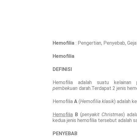
Hemofilia
: Pengertian, Penyebab, Gej
Hemofilia
DEFINISI
Hemofilia adalah suatu kelainan
pembekuan
darah.Terdapat 2 jenis hemof
Hemofilia
A
(
Hemofilia klasik
) adalah k
Hemofilia
B
(
penyakit Christmas
) ada
kedua jenis hemofilia tersebut adalah s
PENYEBAB