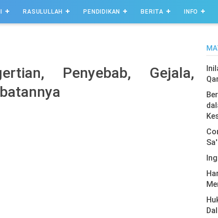
I
RASULULLAH
PENDIDIKAN
BERITA
INFO
MA
Ini
ertian, Penyebab, Gejala,
Qa
obatannya
Ber
dal
Ke
Com
Sa'
Ing
Har
Men
Hu
Da