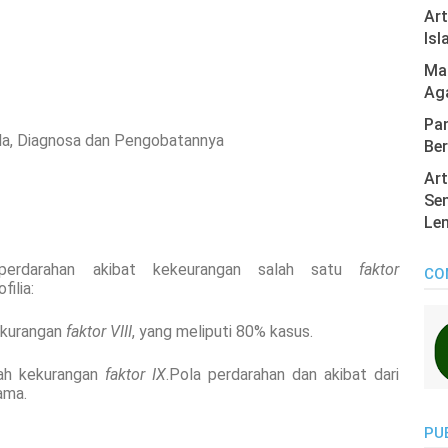
Ar
Isl
Mas
Ag
Pan
ala, Diagnosa dan Pengobatannya
Ber
Art
Sen
Len
 perdarahan akibat kekeurangan salah satu
faktor
CO
ilia:
ekurangan
faktor VIII
, yang meliputi 80% kasus.
lah kekurangan
faktor IX
.Pola perdarahan dan akibat dari
ama.
PU