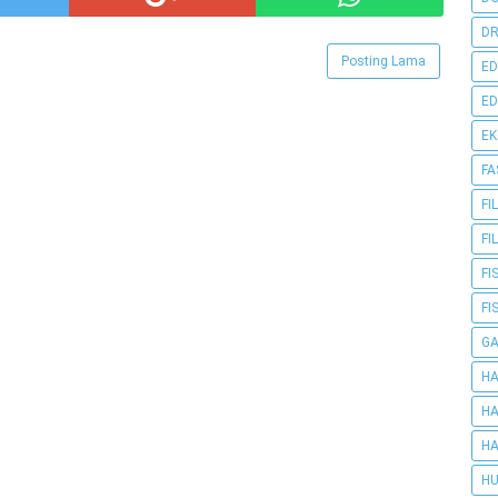
DR
Posting Lama
ED
ED
E
FA
FI
FI
FI
FI
G
HA
HA
HA
HU