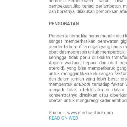
hemofilia.Pemeriksaan darah bi
pembekuan.Jika terjadi perlambatan, 
dan beratnya, dilakukan pemeriksan atas 
PENGOBATAN
Penderita hemofilia harus menghindari
sangat memperhatikan perawatan gigi
penderita hemofilia ringan yang harus 
obat desmopressin untuk memperbaiki 
sehingga tidak perlu dilakukan transfu
Aspirin, warfarin, heparin dan obat pe
steroid), yang bisa memperburuk gang
untuk menggantikan kekurangan faktor
dan dalam jumlah yang lebih besar d
membentuk
antibodi
terhadap faktor VI
menjadi tidak efektif.Jika di dala
konsentratnya dinaikkan atau diberik
obatan untuk mengurangi kadar antibodi
Sumber : www.medicastore.com
READ ON WEB