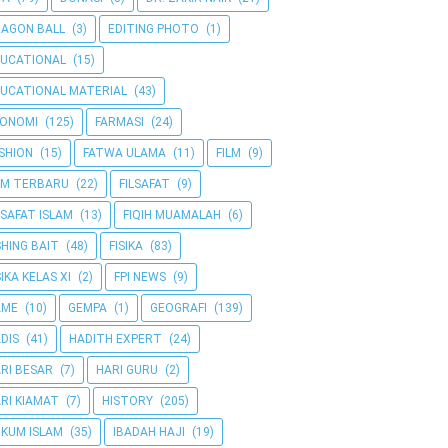
AGON BALL
(3)
EDITING PHOTO
(1)
UCATIONAL
(15)
UCATIONAL MATERIAL
(43)
KONOMI
(125)
FARMASI
(24)
SHION
(15)
FATWA ULAMA
(11)
FILM
(9)
LM TERBARU
(22)
FILSAFAT
(9)
LSAFAT ISLAM
(13)
FIQIH MUAMALAH
(6)
SHING BAIT
(48)
FISIKA
(83)
SIKA KELAS XI
(2)
FPI NEWS
(9)
AME
(10)
GEMPA
(1)
GEOGRAFI
(139)
DIS
(41)
HADITH EXPERT
(24)
RI BESAR
(7)
HARI GURU
(2)
RI KIAMAT
(7)
HISTORY
(205)
KUM ISLAM
(35)
IBADAH HAJI
(19)