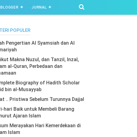
BLOGGER
JURNAL
TERI POPULER
lah Pengertian Al Syamsiah dan Al
mariyah
ikut Makna Nuzul, dan Tanzil, Inzal,
am al-Quran, Perbedaan dan
samaan
plete Biography of Hadith Scholar
id bin al-Musayyab
at .. Pristiwa Sebelum Turunnya Dajjal
i-hari Baik untuk Membeli Barang
urut Ajaran Islam
kum Merayakan Hari Kemerdekaan di
lam Islam