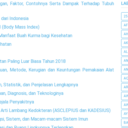
LA
ngan, Faktor, Contohnya Serta Dampak Terhadap Tubuh
25
 dari Indonesia
AF
 (Body Mass Index)
AH
 Manfaat Buah Kurma bagi Kesehatan
AK
ehatan
AL
AN
an Paling Luar Biasa Tahun 2018
ujuan, Metode, Kerugian dan Keuntungan Pemakaian Alat
A
AQ
an, Statistik, dan Penjelasan Lengkapnya
AR
nan, Diagnosis, dan Teknologinya
AW
ejala Penyakitnya
AW
n Arti Lambang Kedokteran (ASCLEPIUS dan KADESIUS)
AY
ungsi, Sistem, dan Macam-macam Sistem Imun
BA
asi dan Ruang Lingkupnya Terlengkap