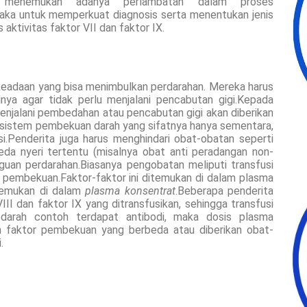
sa menemukan adanya perlambatan dalam proses
maka untuk memperkuat diagnosis serta menentukan jenis
aktivitas faktor VII dan faktor IX.
 keadaan yang bisa menimbulkan perdarahan. Mereka harus
nya agar tidak perlu menjalani pencabutan gigi.Kepada
menjalani pembedahan atau pencabutan gigi akan diberikan
sistem pembekuan darah yang sifatnya hanya sementara,
si.Penderita juga harus menghindari obat-obatan seperti
reda nyeri tertentu (misalnya obat anti peradangan non-
guan perdarahan.Biasanya pengobatan meliputi transfusi
 pembekuan.Faktor-faktor ini ditemukan di dalam plasma
itemukan di dalam
plasma konsentrat
.Beberapa penderita
II dan faktor IX yang ditransfusikan, sehingga transfusi
m darah contoh terdapat antibodi, maka dosis plasma
an faktor pembekuan yang berbeda atau diberikan obat-
.