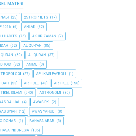
BEL MATERI
 NABI
(25)
25 PROPHETS
(17)
F 2016
(6)
AHLAK
(32)
LI HADITS
(76)
AKHIR ZAMAN
(2)
IDAH
(62)
AL QUR'AN
(85)
 QURAN
(60)
AL-QURAN
(37)
DROID
(82)
ANIME
(3)
NTROPOLOGI
(27)
APLIKASI PAYROLL
(1)
IDAH
(53)
ARTICLE
(48)
ARTIKEL
(150)
TIKEL ISLAMI
(540)
ASTRONOMI
(30)
AS DAJJAL
(4)
AWAS PKI
(2)
AS SYIAH
(12)
AWAS YAHUDI
(8)
O DONASI
(1)
BAHASA ARAB
(3)
HASA INDONESIA
(106)