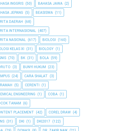
HASA INGGRIS
(50)
BAHASA JAWA
(2)
HASA JEPANG
(5)
BEASISWA
(11)
RITA DAERAH
(68)
RITA INTERNASIONAL
(407)
RITA NASIONAL
(617)
BIOLOGI
(160)
OLOGI KELAS XI
(31)
BIOLOGY
(1)
SNIS
(70)
BK
(31)
BOLA
(59)
ORUTO
(3)
BUNYI HUKUM
(23)
AMPUS
(24)
CARA SHALAT
(3)
ERAMAH
(5)
CERENTI
(1)
EMICAL ENGINEERING
(1)
COBA
(1)
OCOK TANAM
(6)
ONTENT PLACEMENT
(42)
COREL DRAW
(4)
NS
(31)
DKI
(1)
DKI2017
(122)
OA
(79)
DONASI
(8)
DR. ZAKIR NAIK
(21)