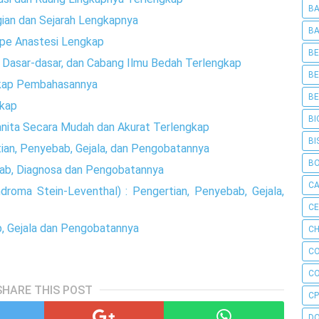
BA
gian dan Sejarah Lengkapnya
BA
ype Anastesi Lengkap
BE
h, Dasar-dasar, dan Cabang Ilmu Bedah Terlengkap
BE
kap Pembahasannya
BE
gkap
BI
nita Secara Mudah dan Akurat Terlengkap
BI
rtian, Penyebab, Gejala, dan Pengobatannya
B
bab, Diagnosa dan Pengobatannya
C
ndroma Stein-Leventhal) : Pengertian, Penyebab, Gejala,
C
ab, Gejala dan Pengobatannya
CH
C
C
SHARE THIS POST
CP
D