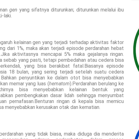
ainan
gen
yang sifatnya diturunkan; diturunkan melalui ibu
-laki.
aruh kelainan gen yang terjadi terhadap aktivitas faktor
rang dari 1%, maka akan terjadi episode perdarahan hebat
.Jika aktivitasnya mencapai 5% maka gejalanya ringan.
pa sebab yang pasti, tetapi pembedahan atau cedera bisa
kendali, yang bisa berakibat fatal.Biasanya episode
sia 18 bulan, yang sering terjadi setelah suatu cedera
 Bahkan penyuntikan ke dalam otot bisa menyebabkan
kan memar yang luas (
hematom
).Perdarahan berulang ke
irnya bisa menyebabkan kelainan bentuk yang
babkan pembengkakan dasar lidah sehingga menyumbat
guan pernafasan.Benturan ringan di kepala bisa memicu
bisa menyebabkan kerusakan otak dan kematian.
 perdarahan yang tidak biasa, maka diduga dia menderita