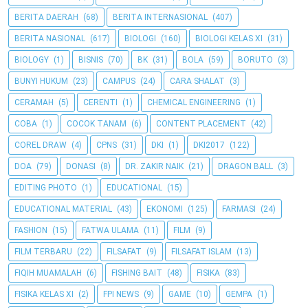
BERITA DAERAH
(68)
BERITA INTERNASIONAL
(407)
BERITA NASIONAL
(617)
BIOLOGI
(160)
BIOLOGI KELAS XI
(31)
BIOLOGY
(1)
BISNIS
(70)
BK
(31)
BOLA
(59)
BORUTO
(3)
BUNYI HUKUM
(23)
CAMPUS
(24)
CARA SHALAT
(3)
CERAMAH
(5)
CERENTI
(1)
CHEMICAL ENGINEERING
(1)
COBA
(1)
COCOK TANAM
(6)
CONTENT PLACEMENT
(42)
COREL DRAW
(4)
CPNS
(31)
DKI
(1)
DKI2017
(122)
DOA
(79)
DONASI
(8)
DR. ZAKIR NAIK
(21)
DRAGON BALL
(3)
EDITING PHOTO
(1)
EDUCATIONAL
(15)
EDUCATIONAL MATERIAL
(43)
EKONOMI
(125)
FARMASI
(24)
FASHION
(15)
FATWA ULAMA
(11)
FILM
(9)
FILM TERBARU
(22)
FILSAFAT
(9)
FILSAFAT ISLAM
(13)
FIQIH MUAMALAH
(6)
FISHING BAIT
(48)
FISIKA
(83)
FISIKA KELAS XI
(2)
FPI NEWS
(9)
GAME
(10)
GEMPA
(1)