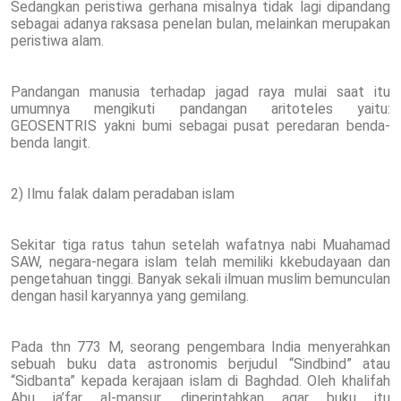
Sedangkan peristiwa gerhana misalnya tidak lagi dipandang
sebagai adanya raksasa penelan bulan, melainkan merupakan
peristiwa alam.
Pandangan manusia terhadap jagad raya mulai saat itu
umumnya mengikuti pandangan aritoteles yaitu:
GEOSENTRIS yakni bumi sebagai pusat peredaran benda-
benda langit.
2) Ilmu falak dalam peradaban islam
Sekitar tiga ratus tahun setelah wafatnya nabi Muahamad
SAW, negara-negara islam telah memiliki kkebudayaan dan
pengetahuan tinggi. Banyak sekali ilmuan muslim bemunculan
dengan hasil karyannya yang gemilang.
Pada thn 773 M, seorang pengembara India menyerahkan
sebuah buku data astronomis berjudul “Sindbind” atau
“Sidbanta” kepada kerajaan islam di Baghdad. Oleh khalifah
Abu ja’far al-mansur, diperintahkan agar buku itu