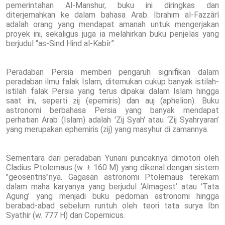
pemerintahan Al-Manshur, buku ini diringkas dan
diterjemahkan ke dalam bahasa Arab. Ibrahim al-Fazzârî
adalah orang yang mendapat amanah untuk mengerjakan
proyek ini, sekaligus juga ia melahirkan buku penjelas yang
berjudul “as-Sind Hind al-Kabîr”.
Peradaban Persia memberi pengaruh signifikan dalam
peradaban ilmu falak Islam, ditemukan cukup banyak istilah-
istilah falak Persia yang terus dipakai dalam Islam hingga
saat ini, seperti zij (epemiris) dan auj (aphelion). Buku
astronomi berbahasa Persia yang banyak mendapat
perhatian Arab (Islam) adalah 'Zij Syah' atau ‘Zij Syahryaran’
yang merupakan ephemiris (zij) yang masyhur di zamannya.
Sementara dari peradaban Yunani puncaknya dimotori oleh
Cladius Ptolemaus (w. ± 160 M) yang dikenal dengan sistem
"geosentris"nya. Gagasan astronomi Ptolemaus terekam
dalam maha karyanya yang berjudul ‘Almagest’ atau ‘Tata
Agung’ yang menjadi buku pedoman astronomi hingga
berabad-abad sebelum runtuh oleh teori tata surya Ibn
Syathir (w. 777 H) dan Copernicus.