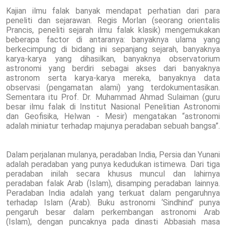
Kajian ilmu falak banyak mendapat perhatian dari para
peneliti dan sejarawan. Regis Morlan (seorang orientalis
Prancis, peneliti sejarah ilmu falak klasik) mengemukakan
beberapa factor di antaranya: banyaknya ulama yang
berkecimpung di bidang ini sepanjang sejarah, banyaknya
karya-karya yang dihasilkan, banyaknya observatorium
astronomi yang berdiri sebagai akses dari banyaknya
astronom serta karya-karya mereka, banyaknya data
observasi (pengamatan alami) yang terdokumentasikan.
Sementara itu Prof. Dr. Muhammad Ahmad Sulaiman (guru
besar ilmu falak di Institut Nasional Penelitian Astronomi
dan Geofisika, Helwan - Mesir) mengatakan “astronomi
adalah miniatur terhadap majunya peradaban sebuah bangsa”.
Dalam perjalanan mulanya, peradaban India, Persia dan Yunani
adalah peradaban yang punya kedudukan istimewa. Dari tiga
peradaban inilah secara khusus muncul dan lahirnya
peradaban falak Arab (Islam), disamping peradaban lainnya.
Peradaban India adalah yang terkuat dalam pengaruhnya
terhadap Islam (Arab). Buku astronomi ‘Sindhind’ punya
pengaruh besar dalam perkembangan astronomi Arab
(Islam), dengan puncaknya pada dinasti Abbasiah masa