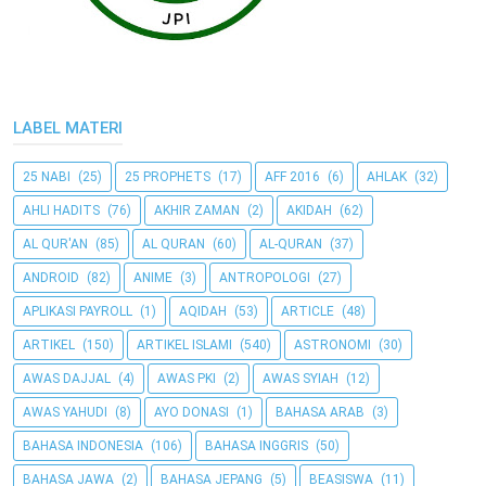
LABEL MATERI
25 NABI
(25)
25 PROPHETS
(17)
AFF 2016
(6)
AHLAK
(32)
AHLI HADITS
(76)
AKHIR ZAMAN
(2)
AKIDAH
(62)
AL QUR'AN
(85)
AL QURAN
(60)
AL-QURAN
(37)
ANDROID
(82)
ANIME
(3)
ANTROPOLOGI
(27)
APLIKASI PAYROLL
(1)
AQIDAH
(53)
ARTICLE
(48)
ARTIKEL
(150)
ARTIKEL ISLAMI
(540)
ASTRONOMI
(30)
AWAS DAJJAL
(4)
AWAS PKI
(2)
AWAS SYIAH
(12)
AWAS YAHUDI
(8)
AYO DONASI
(1)
BAHASA ARAB
(3)
BAHASA INDONESIA
(106)
BAHASA INGGRIS
(50)
BAHASA JAWA
(2)
BAHASA JEPANG
(5)
BEASISWA
(11)