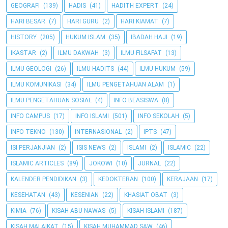
GEOGRAFI
(139)
HADIS
(41)
HADITH EXPERT
(24)
HARI BESAR
(7)
HARI GURU
(2)
HARI KIAMAT
(7)
HISTORY
(205)
HUKUM ISLAM
(35)
IBADAH HAJI
(19)
IKASTAR
(2)
ILMU DAKWAH
(3)
ILMU FILSAFAT
(13)
ILMU GEOLOGI
(26)
ILMU HADITS
(44)
ILMU HUKUM
(59)
ILMU KOMUNIKASI
(34)
ILMU PENGETAHUAN ALAM
(1)
ILMU PENGETAHUAN SOSIAL
(4)
INFO BEASISWA
(8)
INFO CAMPUS
(17)
INFO ISLAMI
(501)
INFO SEKOLAH
(5)
INFO TEKNO
(130)
INTERNASIONAL
(2)
IPTS
(47)
ISI PERJANJIAN
(2)
ISIS NEWS
(2)
ISLAMI
(2)
ISLAMIC
(22)
ISLAMIC ARTICLES
(89)
JOKOWI
(10)
JURNAL
(22)
KALENDER PENDIDIKAN
(3)
KEDOKTERAN
(100)
KERAJAAN
(17)
KESEHATAN
(43)
KESENIAN
(22)
KHASIAT OBAT
(3)
KIMIA
(76)
KISAH ABU NAWAS
(5)
KISAH ISLAMI
(187)
KISAH MALAIKAT
(15)
KISAH MUHAMMAD SAW
(46)