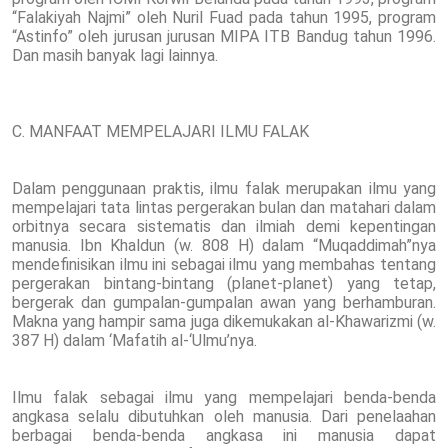
“Falakiyah Najmi” oleh Nuril Fuad pada tahun 1995, program
“Astinfo” oleh jurusan jurusan MIPA ITB Bandug tahun 1996.
Dan masih banyak lagi lainnya.
C. MANFAAT MEMPELAJARI ILMU FALAK
Dalam penggunaan praktis, ilmu falak merupakan ilmu yang
mempelajari tata lintas pergerakan bulan dan matahari dalam
orbitnya secara sistematis dan ilmiah demi kepentingan
manusia. Ibn Khaldun (w. 808 H) dalam “Muqaddimah”nya
mendefinisikan ilmu ini sebagai ilmu yang membahas tentang
pergerakan bintang-bintang (planet-planet) yang tetap,
bergerak dan gumpalan-gumpalan awan yang berhamburan.
Makna yang hampir sama juga dikemukakan al-Khawarizmi (w.
387 H) dalam ‘Mafatih al-‘Ulmu’nya.
Ilmu falak sebagai ilmu yang mempelajari benda-benda
angkasa selalu dibutuhkan oleh manusia. Dari penelaahan
berbagai benda-benda angkasa ini manusia dapat