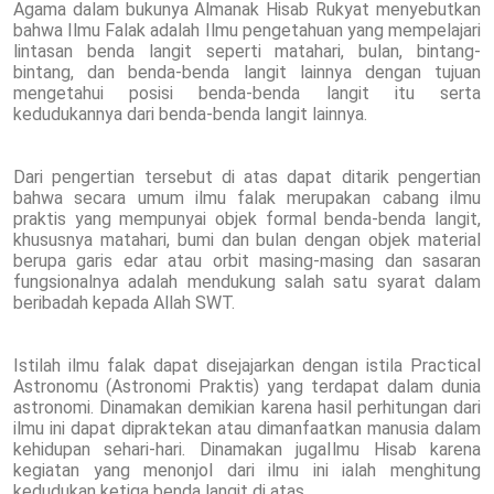
Agama dalam bukunya Almanak Hisab Rukyat menyebutkan
bahwa Ilmu Falak adalah Ilmu pengetahuan yang mempelajari
lintasan benda langit seperti matahari, bulan, bintang-
bintang, dan benda-benda langit lainnya dengan tujuan
mengetahui posisi benda-benda langit itu serta
kedudukannya dari benda-benda langit lainnya.
Dari pengertian tersebut di atas dapat ditarik pengertian
bahwa secara umum ilmu falak merupakan cabang ilmu
praktis yang mempunyai objek formal benda-benda langit,
khususnya matahari, bumi dan bulan dengan objek material
berupa garis edar atau orbit masing-masing dan sasaran
fungsionalnya adalah mendukung salah satu syarat dalam
beribadah kepada Allah SWT.
Istilah ilmu falak dapat disejajarkan dengan istila Practical
Astronomu (Astronomi Praktis) yang terdapat dalam dunia
astronomi. Dinamakan demikian karena hasil perhitungan dari
ilmu ini dapat dipraktekan atau dimanfaatkan manusia dalam
kehidupan sehari-hari. Dinamakan jugaIlmu Hisab karena
kegiatan yang menonjol dari ilmu ini ialah menghitung
kedudukan ketiga benda langit di atas.