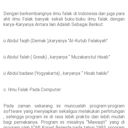
Dengan berkembangnya ilmu falak di Indonesia dan juga para
ahli ilmu Falak banyak sekali buku-buku ilmu falak dengan
karya-Karyanya Antara lain Adalah Sebagai Berikut:
ü Abdul faqih (Demak ),karyanya “Al-Kutub Falakiyah”
ü Abdul falah ( Gresik) , karyanya “ Muzakarotul Hisab”
ü Abdul badawi (Yogyakarta) , karyanya “ Hisab hakiki”
c. Ilmu Falak Pada Computer
Pada zaman sekarang ini muncualah program-program
software yang menyiapkan sekaligus melakukan perhitungan
, sehingga program ini di rasa lebih praktis dan lebih mudah
bagi pemakainya. Program ini misalnya “Mawaqit” yang di
program oleh ICMI Korwil Belanda pada tahun 1993, program