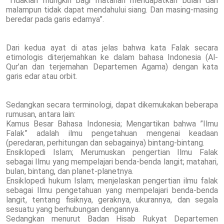
“Tidaklah mungkin bagi matahari mendapatkan bulan dan
malampun tidak dapat mendahului siang. Dan masing-masing
beredar pada garis edarnya”.
Dari kedua ayat di atas jelas bahwa kata Falak secara
etimologis diterjemahkan ke dalam bahasa Indonesia (Al-
Qur’an dan terjemahan Departemen Agama) dengan kata
garis edar atau orbit.
Sedangkan secara terminologi, dapat dikemukakan beberapa
rumusan, antara lain:
Kamus Besar Bahasa Indonesia; Mengartikan bahwa ”Ilmu
Falak” adalah ilmu pengetahuan mengenai keadaan
(peredaran, perhitungan dan sebagainya) bintang-bintang.
Ensiklopedi Islam; Merumuskan pengertian Ilmu Falak
sebagai Ilmu yang mempelajari benda-benda langit; matahari,
bulan, bintang, dan planet-planetnya.
Ensiklopedi hukum Islam; menjelaskan pengertian ilmu falak
sebagai Ilmu pengetahuan yang mempelajari benda-benda
langit, tentang fisiknya, geraknya, ukurannya, dan segala
sesuatu yang berhubungan dengannya.
Sedangkan menurut Badan Hisab Rukyat Departemen