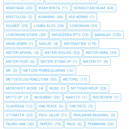
KISAH NABI
(23)
KISAH NYATA
(11)
KONSULTASI ISLAM
(64)
KRISTOLOGI
(2)
KUANSING
(40)
KUE KERING
(1)
KULINER
(29)
LOMBA BLOG
(38)
LOWONGAN
(53)
LOWONGAN DOSEN
(43)
MAHASISWA IPTS
(18)
MAKALAH
(105)
MANEJEMEN
(1)
MASJID
(4)
MATEMATIKA
(178)
MATERI AFDHAL
(4)
MATERI BIOLOGI
(53)
MATERI KIMIA
(33)
MATERI PGSD
(6)
MATERI STAND UP
(1)
MATERI UT
(8)
ME
(2)
METODE PEMBELAJARAN
(16)
METODOLOGI PENELITIAN
(50)
METOPEL
(17)
MICROSOFT WORD
(4)
MLBB
(1)
MOTIVASI HIDUP
(29)
MOTO GP
(3)
MUSLIMAH
(26)
NARUTO
(1)
NISI REVIEW
(1)
OLAHRAGA
(12)
ONE PEACE
(6)
ONE PIECE
(3)
OTOMOTIF
(23)
PACU JALUR
(71)
PAHLAWAN NASIONAL
(6)
PALING UNIK
(42)
PAPERS
(75)
PAUD
(5)
PEMIKIRAN
(20)