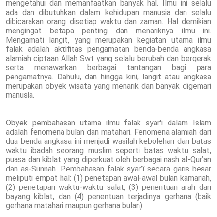
mengetahui dan memanfaatkan banyak hal. Ilmu ini selalu
ada dan dibutuhkan dalam kehidupan manusia dan selalu
dibicarakan orang disetiap waktu dan zaman. Hal demikian
mengingat betapa penting dan menariknya ilmu ini.
Mengamati langit, yang merupakan kegiatan utama ilmu
falak adalah aktifitas pengamatan benda-benda angkasa
alamiah ciptaan Allah Swt yang selalu berubah dan bergerak
serta menawarkan berbagai tantangan bagi para
pengamatnya. Dahulu, dan hingga kini, langit atau angkasa
merupakan obyek wisata yang menarik dan banyak digemari
manusia.
Obyek pembahasan utama ilmu falak syar'i dalam Islam
adalah fenomena bulan dan matahari. Fenomena alamiah dari
dua benda angkasa ini menjadi wasilah kebolehan dan batas
waktu ibadah seorang muslim seperti batas waktu salat,
puasa dan kiblat yang diperkuat oleh berbagai nash al-Qur’an
dan as-Sunnah. Pembahasan falak syar’î secara garis besar
meliputi empat hal: (1) penetapan awal-awal bulan kamariah,
(2) penetapan waktu-waktu salat, (3) penentuan arah dan
bayang kiblat, dan (4) penentuan terjadinya gerhana (baik
gerhana matahari maupun gerhana bulan).