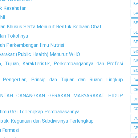
BA
k Kesehatan
BA
hli
BE
an Khusus Serta Menurut Bentuk Sediaan Obat
BE
 dan Tokohnya
BE
arah Perkembangan Ilmu Nutrisi
BI
yarakat (Public Health) Menurut WHO
BI
, Tujuan, Karakteristik, Perkembangannya dan Profesi
B
 Pengertian, Prinsip dan Tujuan dan Ruang Lingkup
C
C
RINTAH CANANGKAN GERAKAN MASYARAKAT HIDUP
CH
C
h Ilmu Gizi Terlengkap Pembahasannya
C
istik, Kegunaan dan Subdivisinya Terlengkap
CP
u Farmasi
D