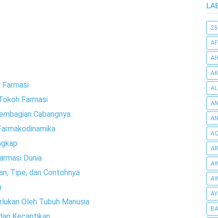
LA
25
AF
AH
AK
 Farmasi
AL
Tokoh Farmasi
AN
Pembagian Cabangnya
A
 Farmakodinamika
AQ
ngkap
AR
armasi Dunia
AW
n, Tipe, dan Contohnya
AW
a
AY
erlukan Oleh Tubuh Manusia
BA
dan Kecantikan