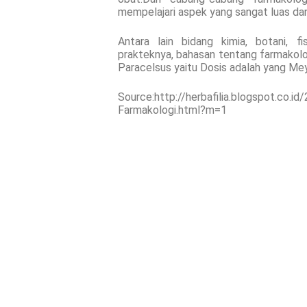
mempelajari aspek yang sangat luas da
Antara lain bidang kimia, botani, fis
prakteknya, bahasan tentang farmakolog
Paracelsus yaitu Dosis adalah yang M
Source:http://herbafilia.blogspot.co.
Farmakologi.html?m=1