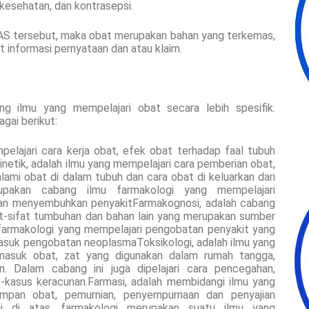
kesehatan, dan kontrasepsi.
S tersebut, maka obat merupakan bahan yang terkemas,
 informasi pernyataan dan atau klaim.
g ilmu yang mempelajari obat secara lebih spesifik.
gai berikut:
elajari cara kerja obat, efek obat terhadap faal tubuh
netik, adalah ilmu yang mempelajari cara pemberian obat,
lami obat di dalam tubuh dan cara obat di keluarkan dari
erupakan cabang ilmu farmakologi yang mempelajari
an menyembuhkan penyakitFarmakognosi, adalah cabang
at-sifat tumbuhan dan bahan lain yang merupakan sumber
farmakologi yang mempelajari pengobatan penyakit yang
asuk pengobatan neoplasmaToksikologi, adalah ilmu yang
rmasuk obat, zat yang digunakan dalam rumah tangga,
in. Dalam cabang ini juga dipelajari cara pencegahan,
-kasus keracunan.Farmasi, adalah membidangi ilmu yang
impan obat, pemurnian, penyempurnaan dan penyajian
gi di atas, farmakologi merupakan suatu ilmu yang