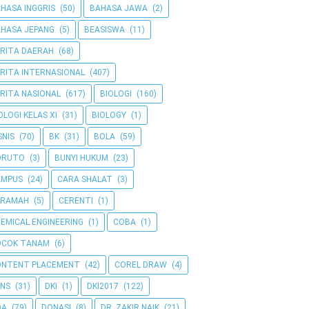
HASA INGGRIS
(50)
BAHASA JAWA
(2)
HASA JEPANG
(5)
BEASISWA
(11)
RITA DAERAH
(68)
RITA INTERNASIONAL
(407)
RITA NASIONAL
(617)
BIOLOGI
(160)
OLOGI KELAS XI
(31)
BIOLOGY
(1)
SNIS
(70)
BK
(31)
BOLA
(59)
ORUTO
(3)
BUNYI HUKUM
(23)
AMPUS
(24)
CARA SHALAT
(3)
ERAMAH
(5)
CERENTI
(1)
EMICAL ENGINEERING
(1)
COBA
(1)
OCOK TANAM
(6)
ONTENT PLACEMENT
(42)
COREL DRAW
(4)
NS
(31)
DKI
(1)
DKI2017
(122)
OA
(79)
DONASI
(8)
DR. ZAKIR NAIK
(21)