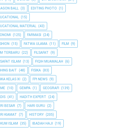
AGON BALL
(3)
EDITING PHOTO
(1)
UCATIONAL
(15)
UCATIONAL MATERIAL
(43)
KONOMI
(125)
FARMASI
(24)
SHION
(15)
FATWA ULAMA
(11)
FILM
(9)
LM TERBARU
(22)
FILSAFAT
(9)
LSAFAT ISLAM
(13)
FIQIH MUAMALAH
(6)
SHING BAIT
(48)
FISIKA
(83)
SIKA KELAS XI
(2)
FPI NEWS
(9)
AME
(10)
GEMPA
(1)
GEOGRAFI
(139)
DIS
(41)
HADITH EXPERT
(24)
RI BESAR
(7)
HARI GURU
(2)
RI KIAMAT
(7)
HISTORY
(205)
KUM ISLAM
(35)
IBADAH HAJI
(19)