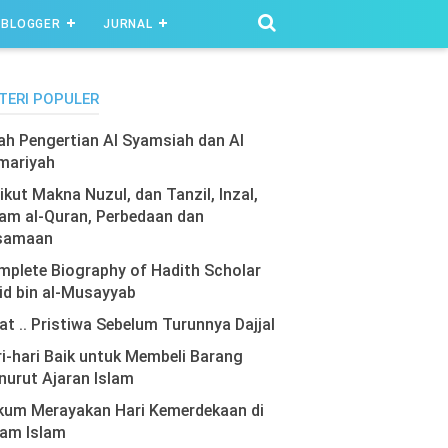
BLOGGER
JURNAL
TERI POPULER
lah Pengertian Al Syamsiah dan Al
mariyah
ikut Makna Nuzul, dan Tanzil, Inzal,
am al-Quran, Perbedaan dan
samaan
plete Biography of Hadith Scholar
id bin al-Musayyab
at .. Pristiwa Sebelum Turunnya Dajjal
i-hari Baik untuk Membeli Barang
urut Ajaran Islam
kum Merayakan Hari Kemerdekaan di
lam Islam