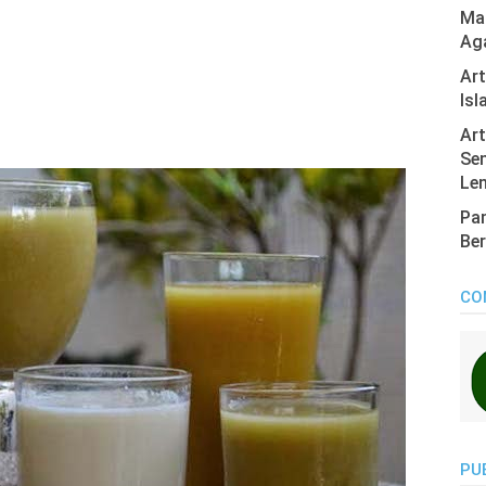
Mas
Ag
Ar
Isl
Art
Sen
Len
Pan
Ber
CO
PU