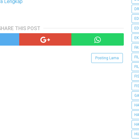
ra Lengkap
DR
ED
SHARE THIS POST
ED
E
FA
FI
Posting Lama
FI
FI
FI
G
HA
HA
HA
HU