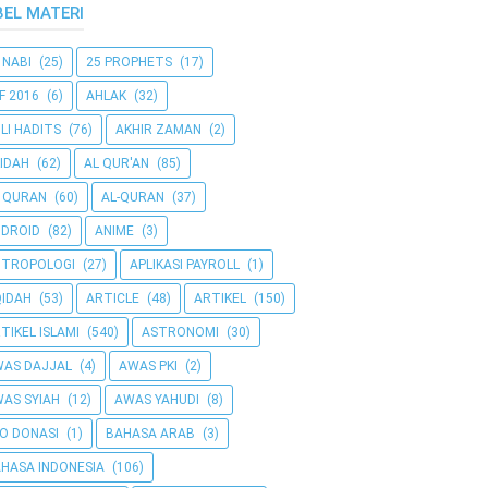
BEL MATERI
 NABI
(25)
25 PROPHETS
(17)
F 2016
(6)
AHLAK
(32)
LI HADITS
(76)
AKHIR ZAMAN
(2)
IDAH
(62)
AL QUR'AN
(85)
 QURAN
(60)
AL-QURAN
(37)
DROID
(82)
ANIME
(3)
NTROPOLOGI
(27)
APLIKASI PAYROLL
(1)
IDAH
(53)
ARTICLE
(48)
ARTIKEL
(150)
TIKEL ISLAMI
(540)
ASTRONOMI
(30)
AS DAJJAL
(4)
AWAS PKI
(2)
AS SYIAH
(12)
AWAS YAHUDI
(8)
O DONASI
(1)
BAHASA ARAB
(3)
HASA INDONESIA
(106)