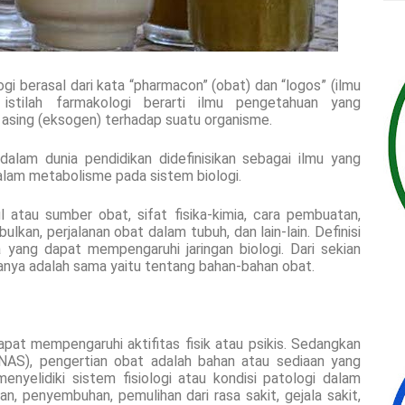
ogi berasal dari kata “pharmacon” (obat) dan “logos” (ilmu
 istilah farmakologi berarti ilmu pengetahuan yang
 asing (eksogen) terhadap suatu organisme.
dalam dunia pendidikan didefinisikan sebagai ilmu yang
alam metabolisme pada sistem biologi.
l atau sumber obat, sifat fisika-kimia, cara pembuatan,
bulkan, perjalanan obat dalam tubuh, dan lain-lain. Definisi
a yang dapat mempengaruhi jaringan biologi. Dari sekian
manya adalah sama yaitu tentang bahan-bahan obat.
at mempengaruhi aktifitas fisik atau psikis. Sedangkan
NAS), pengertian obat adalah bahan atau sediaan yang
nyelidiki sistem fisiologi atau kondisi patologi dalam
, penyembuhan, pemulihan dari rasa sakit, gejala sakit,