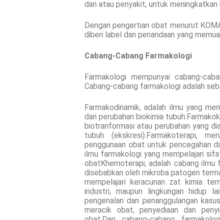
dan atau penyakit, untuk meningkatkan 
Dengan pengertian obat menurut KOMA
diberi label dan penandaan yang memuat
Cabang-Cabang Farmakologi
Farmakologi mempunyai cabang-caban
Cabang-cabang farmakologi adalah seba
Farmakodinamik, adalah ilmu yang memp
dan perubahan biokimia tubuh.Farmakoki
biotranformasi atau perubahan yang dia
tubuh (ekskresi).Farmakoterapi, m
penggunaan obat untuk pencegahan d
ilmu farmakologi yang mempelajari sif
obatKhemoterapi, adalah cabang ilmu 
disebabkan oleh mikroba patogen term
mempelajari keracunan zat kimia te
industri, maupun lingkungan hidup la
pengenalan dan penanggulangan kasus
meracik obat, penyediaan dan peny
obat.Dari cabang-cabang farmakolo