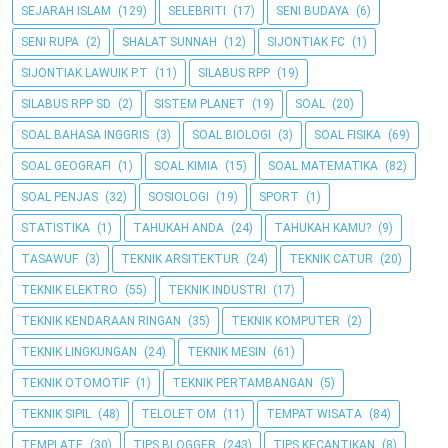
SEJARAH ISLAM
(129)
SELEBRITI
(17)
SENI BUDAYA
(6)
SENI RUPA
(2)
SHALAT SUNNAH
(12)
SIJONTIAK FC
(1)
SIJONTIAK LAWUIK P.T
(11)
SILABUS RPP
(19)
SILABUS RPP SD
(2)
SISTEM PLANET
(19)
SOAL
(20)
SOAL BAHASA INGGRIS
(3)
SOAL BIOLOGI
(3)
SOAL FISIKA
(69)
SOAL GEOGRAFI
(1)
SOAL KIMIA
(15)
SOAL MATEMATIKA
(82)
SOAL PENJAS
(32)
SOSIOLOGI
(19)
SPORT
(1)
STATISTIKA
(1)
TAHUKAH ANDA
(24)
TAHUKAH KAMU?
(9)
TASAWUF
(3)
TEKNIK ARSITEKTUR
(24)
TEKNIK CATUR
(20)
TEKNIK ELEKTRO
(55)
TEKNIK INDUSTRI
(17)
TEKNIK KENDARAAN RINGAN
(35)
TEKNIK KOMPUTER
(2)
TEKNIK LINGKUNGAN
(24)
TEKNIK MESIN
(61)
TEKNIK OTOMOTIF
(1)
TEKNIK PERTAMBANGAN
(5)
TEKNIK SIPIL
(48)
TELOLET OM
(11)
TEMPAT WISATA
(84)
TEMPLATE
(30)
TIPS BLOGGER
(243)
TIPS KECANTIKAN
(8)