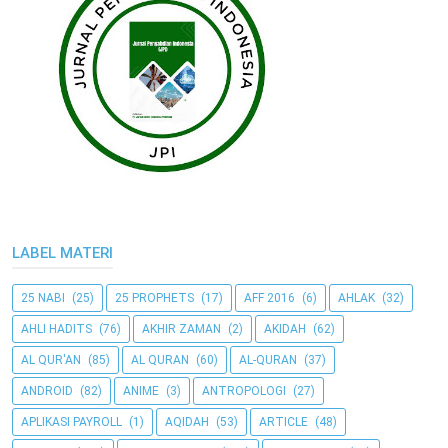
LABEL MATERI
25 NABI
(25)
25 PROPHETS
(17)
AFF 2016
(6)
AHLAK
(32)
AHLI HADITS
(76)
AKHIR ZAMAN
(2)
AKIDAH
(62)
AL QUR'AN
(85)
AL QURAN
(60)
AL-QURAN
(37)
ANDROID
(82)
ANIME
(3)
ANTROPOLOGI
(27)
APLIKASI PAYROLL
(1)
AQIDAH
(53)
ARTICLE
(48)