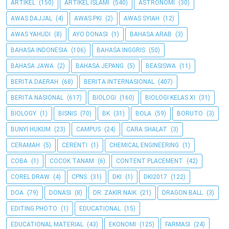
ARTIKEL
(150)
ARTIKEL ISLAMI
(540)
ASTRONOMI
(30)
AWAS DAJJAL
(4)
AWAS PKI
(2)
AWAS SYIAH
(12)
AWAS YAHUDI
(8)
AYO DONASI
(1)
BAHASA ARAB
(3)
BAHASA INDONESIA
(106)
BAHASA INGGRIS
(50)
BAHASA JAWA
(2)
BAHASA JEPANG
(5)
BEASISWA
(11)
BERITA DAERAH
(68)
BERITA INTERNASIONAL
(407)
BERITA NASIONAL
(617)
BIOLOGI
(160)
BIOLOGI KELAS XI
(31)
BIOLOGY
(1)
BISNIS
(70)
BK
(31)
BOLA
(59)
BORUTO
(3)
BUNYI HUKUM
(23)
CAMPUS
(24)
CARA SHALAT
(3)
CERAMAH
(5)
CERENTI
(1)
CHEMICAL ENGINEERING
(1)
COBA
(1)
COCOK TANAM
(6)
CONTENT PLACEMENT
(42)
COREL DRAW
(4)
CPNS
(31)
DKI
(1)
DKI2017
(122)
DOA
(79)
DONASI
(8)
DR. ZAKIR NAIK
(21)
DRAGON BALL
(3)
EDITING PHOTO
(1)
EDUCATIONAL
(15)
EDUCATIONAL MATERIAL
(43)
EKONOMI
(125)
FARMASI
(24)