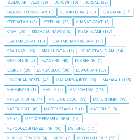
ISLAMIC ARTICLES
(89)
JOKOWI
(10)
JURNAL
(22)
KALENDER PENDIDIKAN
(3)
KEDOKTERAN
(100)
KERAJAAN
(17)
KESEHATAN
(43)
KESENIAN
(22)
KHASIAT OBAT
(3)
KIMIA
(76)
KISAH ABU NAWAS
(5)
KISAH ISLAMI
(187)
KISAH MALAIKAT
(15)
KISAH MUHAMMAD SAW
(46)
KISAH NABI
(23)
KISAH NYATA
(11)
KONSULTASI ISLAM
(64)
KRISTOLOGI
(2)
KUANSING
(40)
KUE KERING
(1)
KULINER
(29)
LOMBA BLOG
(38)
LOWONGAN
(53)
LOWONGAN DOSEN
(43)
MAHASISWA IPTS
(18)
MAKALAH
(105)
MANEJEMEN
(1)
MASJID
(4)
MATEMATIKA
(178)
MATERI AFDHAL
(4)
MATERI BIOLOGI
(53)
MATERI KIMIA
(33)
MATERI PGSD
(6)
MATERI STAND UP
(1)
MATERI UT
(8)
ME
(2)
METODE PEMBELAJARAN
(16)
METODOLOGI PENELITIAN
(50)
METOPEL
(17)
MICROSOFT WORD
(4)
MLBB
(1)
MOTIVASI HIDUP
(29)