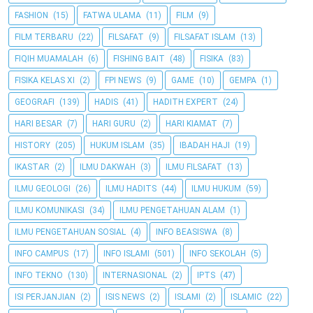
FASHION
(15)
FATWA ULAMA
(11)
FILM
(9)
FILM TERBARU
(22)
FILSAFAT
(9)
FILSAFAT ISLAM
(13)
FIQIH MUAMALAH
(6)
FISHING BAIT
(48)
FISIKA
(83)
FISIKA KELAS XI
(2)
FPI NEWS
(9)
GAME
(10)
GEMPA
(1)
GEOGRAFI
(139)
HADIS
(41)
HADITH EXPERT
(24)
HARI BESAR
(7)
HARI GURU
(2)
HARI KIAMAT
(7)
HISTORY
(205)
HUKUM ISLAM
(35)
IBADAH HAJI
(19)
IKASTAR
(2)
ILMU DAKWAH
(3)
ILMU FILSAFAT
(13)
ILMU GEOLOGI
(26)
ILMU HADITS
(44)
ILMU HUKUM
(59)
ILMU KOMUNIKASI
(34)
ILMU PENGETAHUAN ALAM
(1)
ILMU PENGETAHUAN SOSIAL
(4)
INFO BEASISWA
(8)
INFO CAMPUS
(17)
INFO ISLAMI
(501)
INFO SEKOLAH
(5)
INFO TEKNO
(130)
INTERNASIONAL
(2)
IPTS
(47)
ISI PERJANJIAN
(2)
ISIS NEWS
(2)
ISLAMI
(2)
ISLAMIC
(22)