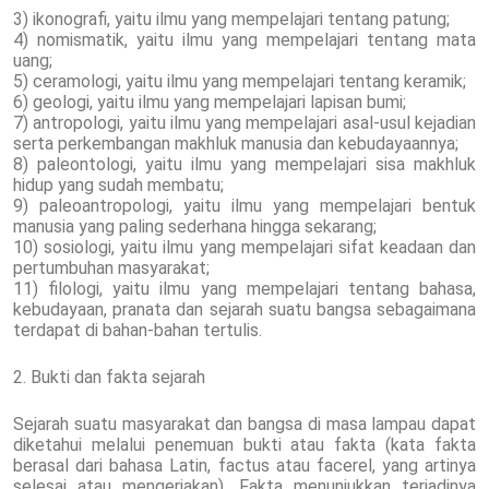
3) ikonografi, yaitu ilmu yang mempelajari tentang patung;
4) nomismatik, yaitu ilmu yang mempelajari tentang mata
uang;
5) ceramologi, yaitu ilmu yang mempelajari tentang keramik;
6) geologi, yaitu ilmu yang mempelajari lapisan bumi;
7) antropologi, yaitu ilmu yang mempelajari asal-usul kejadian
serta perkembangan makhluk manusia dan kebudayaannya;
8) paleontologi, yaitu ilmu yang mempelajari sisa makhluk
hidup yang sudah membatu;
9) paleoantropologi, yaitu ilmu yang mempelajari bentuk
manusia yang paling sederhana hingga sekarang;
10) sosiologi, yaitu ilmu yang mempelajari sifat keadaan dan
pertumbuhan masyarakat;
11) filologi, yaitu ilmu yang mempelajari tentang bahasa,
kebudayaan, pranata dan sejarah suatu bangsa sebagaimana
terdapat di bahan-bahan tertulis.
2. Bukti dan fakta sejarah
Sejarah suatu masyarakat dan bangsa di masa lampau dapat
diketahui melalui penemuan bukti atau fakta (kata fakta
berasal dari bahasa Latin, factus atau facerel, yang artinya
selesai atau mengerjakan). Fakta menunjukkan terjadinya