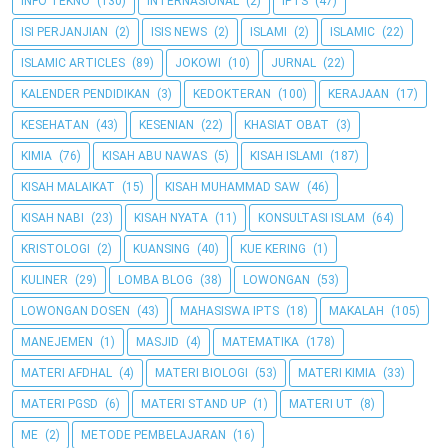
INFO TEKNO
(130)
INTERNASIONAL
(2)
IPTS
(47)
ISI PERJANJIAN
(2)
ISIS NEWS
(2)
ISLAMI
(2)
ISLAMIC
(22)
ISLAMIC ARTICLES
(89)
JOKOWI
(10)
JURNAL
(22)
KALENDER PENDIDIKAN
(3)
KEDOKTERAN
(100)
KERAJAAN
(17)
KESEHATAN
(43)
KESENIAN
(22)
KHASIAT OBAT
(3)
KIMIA
(76)
KISAH ABU NAWAS
(5)
KISAH ISLAMI
(187)
KISAH MALAIKAT
(15)
KISAH MUHAMMAD SAW
(46)
KISAH NABI
(23)
KISAH NYATA
(11)
KONSULTASI ISLAM
(64)
KRISTOLOGI
(2)
KUANSING
(40)
KUE KERING
(1)
KULINER
(29)
LOMBA BLOG
(38)
LOWONGAN
(53)
LOWONGAN DOSEN
(43)
MAHASISWA IPTS
(18)
MAKALAH
(105)
MANEJEMEN
(1)
MASJID
(4)
MATEMATIKA
(178)
MATERI AFDHAL
(4)
MATERI BIOLOGI
(53)
MATERI KIMIA
(33)
MATERI PGSD
(6)
MATERI STAND UP
(1)
MATERI UT
(8)
ME
(2)
METODE PEMBELAJARAN
(16)