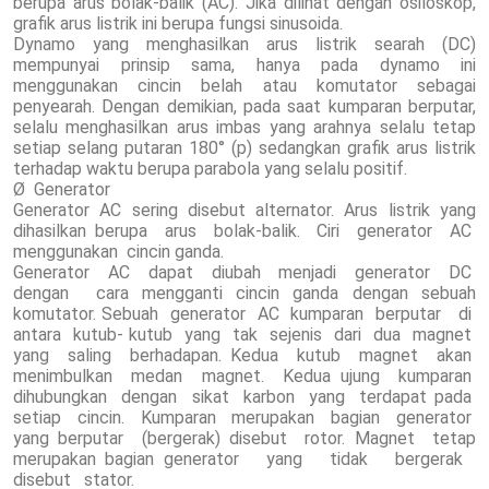
berupa arus bolak-balik (AC). Jika dilihat dengan osiloskop,
grafik arus listrik ini berupa fungsi sinusoida.
Dynamo yang menghasilkan arus listrik searah (DC)
mempunyai prinsip sama, hanya pada dynamo ini
menggunakan cincin belah atau komutator sebagai
penyearah. Dengan demikian, pada saat kumparan berputar,
selalu menghasilkan arus imbas yang arahnya selalu tetap
setiap selang putaran 180° (p) sedangkan grafik arus listrik
terhadap waktu berupa parabola yang selalu positif.
Ø Generator
Generator AC sering disebut alternator. Arus listrik yang
dihasilkan berupa arus bolak-balik. Ciri generator AC
menggunakan cincin ganda.
Generator AC dapat diubah menjadi generator DC
dengan cara mengganti cincin ganda dengan sebuah
komutator. Sebuah generator AC kumparan berputar di
antara kutub- kutub yang tak sejenis dari dua magnet
yang saling berhadapan. Kedua kutub magnet akan
menimbulkan medan magnet. Kedua ujung kumparan
dihubungkan dengan sikat karbon yang terdapat pada
setiap cincin. Kumparan merupakan bagian generator
yang berputar (bergerak) disebut rotor. Magnet tetap
merupakan bagian generator yang tidak bergerak
disebut stator.