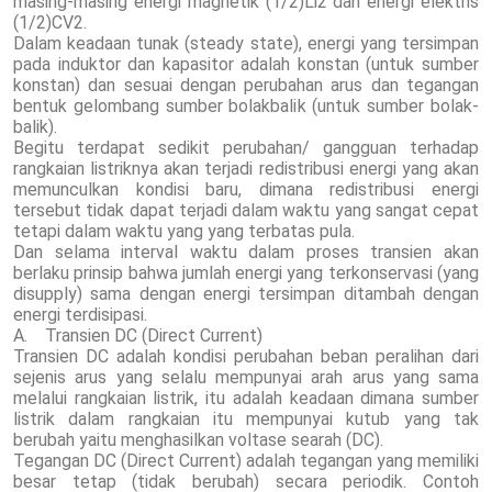
masing-masing energi magnetik (1/2)Li2 dan energi elektris
(1/2)CV2.
Dalam keadaan tunak (steady state), energi yang tersimpan
pada induktor dan kapasitor adalah konstan (untuk sumber
konstan) dan sesuai dengan perubahan arus dan tegangan
bentuk gelombang sumber bolakbalik (untuk sumber bolak-
balik).
Begitu terdapat sedikit perubahan/ gangguan terhadap
rangkaian listriknya akan terjadi redistribusi energi yang akan
memunculkan kondisi baru, dimana redistribusi energi
tersebut tidak dapat terjadi dalam waktu yang sangat cepat
tetapi dalam waktu yang yang terbatas pula.
Dan selama interval waktu dalam proses transien akan
berlaku prinsip bahwa jumlah energi yang terkonservasi (yang
disupply) sama dengan energi tersimpan ditambah dengan
energi terdisipasi.
A. Transien DC (Direct Current)
Transien DC adalah kondisi perubahan beban peralihan dari
sejenis arus yang selalu mempunyai arah arus yang sama
melalui rangkaian listrik, itu adalah keadaan dimana sumber
listrik dalam rangkaian itu mempunyai kutub yang tak
berubah yaitu menghasilkan voltase searah (DC).
Tegangan DC (Direct Current) adalah tegangan yang memiliki
besar tetap (tidak berubah) secara periodik. Contoh