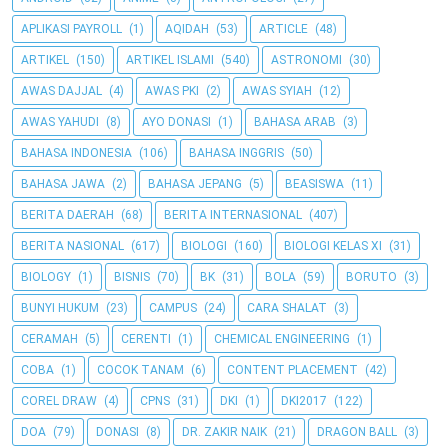
APLIKASI PAYROLL
(1)
AQIDAH
(53)
ARTICLE
(48)
ARTIKEL
(150)
ARTIKEL ISLAMI
(540)
ASTRONOMI
(30)
AWAS DAJJAL
(4)
AWAS PKI
(2)
AWAS SYIAH
(12)
AWAS YAHUDI
(8)
AYO DONASI
(1)
BAHASA ARAB
(3)
BAHASA INDONESIA
(106)
BAHASA INGGRIS
(50)
BAHASA JAWA
(2)
BAHASA JEPANG
(5)
BEASISWA
(11)
BERITA DAERAH
(68)
BERITA INTERNASIONAL
(407)
BERITA NASIONAL
(617)
BIOLOGI
(160)
BIOLOGI KELAS XI
(31)
BIOLOGY
(1)
BISNIS
(70)
BK
(31)
BOLA
(59)
BORUTO
(3)
BUNYI HUKUM
(23)
CAMPUS
(24)
CARA SHALAT
(3)
CERAMAH
(5)
CERENTI
(1)
CHEMICAL ENGINEERING
(1)
COBA
(1)
COCOK TANAM
(6)
CONTENT PLACEMENT
(42)
COREL DRAW
(4)
CPNS
(31)
DKI
(1)
DKI2017
(122)
DOA
(79)
DONASI
(8)
DR. ZAKIR NAIK
(21)
DRAGON BALL
(3)