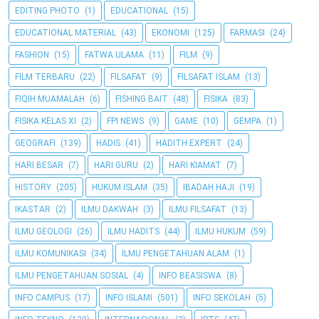
EDITING PHOTO
(1)
EDUCATIONAL
(15)
EDUCATIONAL MATERIAL
(43)
EKONOMI
(125)
FARMASI
(24)
FASHION
(15)
FATWA ULAMA
(11)
FILM
(9)
FILM TERBARU
(22)
FILSAFAT
(9)
FILSAFAT ISLAM
(13)
FIQIH MUAMALAH
(6)
FISHING BAIT
(48)
FISIKA
(83)
FISIKA KELAS XI
(2)
FPI NEWS
(9)
GAME
(10)
GEMPA
(1)
GEOGRAFI
(139)
HADIS
(41)
HADITH EXPERT
(24)
HARI BESAR
(7)
HARI GURU
(2)
HARI KIAMAT
(7)
HISTORY
(205)
HUKUM ISLAM
(35)
IBADAH HAJI
(19)
IKASTAR
(2)
ILMU DAKWAH
(3)
ILMU FILSAFAT
(13)
ILMU GEOLOGI
(26)
ILMU HADITS
(44)
ILMU HUKUM
(59)
ILMU KOMUNIKASI
(34)
ILMU PENGETAHUAN ALAM
(1)
ILMU PENGETAHUAN SOSIAL
(4)
INFO BEASISWA
(8)
INFO CAMPUS
(17)
INFO ISLAMI
(501)
INFO SEKOLAH
(5)