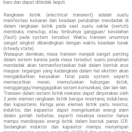
baru dan dapat ditindak lanjuti.
Rangkaian listrik (electrical transient) adalah suatu
manifestasi keluaran dari keadaan perubahan mendadak di
dalam rangkaian lsitrik pada saat suatu saklar (switch)
membuka, menutup, atau timbulnya gangguan/ kesalahan
(fault) pada system tersebut. Waktu transien umumnya
sangat singkat dibandingkan dengan waktu keadaan tunak
(steady state).
Walaupun demikian, masa transien menjadi sangat penting
dalam sistem karena pada masa tersebut suatu perubahan
mendadak akan termanifestasikan baik dalam bentuk arus
maupun tegangan yang kadangkala dalam hal ekstrim akan
mengakibatkan kerusakan fatal pada system seperti
memacetkan mesin, memutuskan hubungan listrik,
mengganggu/menggagalkan sistem komunikasi, dan lain-lain.
Transien dalam sistem listrik mekanis dapat dinyatakan oleh
3 jenis elemen rangkaian listrik berupa resistansi, induktansi,
dan kapasitansi. Ketiga jenis elemen listrik yaitu resistor,
induktor, dan kapasitor dapat mengeluarkan energi alam
dalam jumlah terbatas, seperti misalnya resistor hanya
mampu mendisipasi energi lsitrik dalam bentuk panas I2R.
Sedangkan induktor dan kapasitor mampu menyimpan