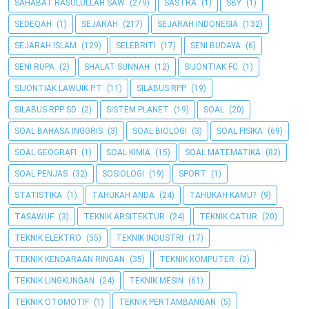
SAHABAT RASULULLAH SAW
(279)
SASTRA
(1)
SBY
(1)
SEDEQAH
(1)
SEJARAH
(217)
SEJARAH INDONESIA
(132)
SEJARAH ISLAM
(129)
SELEBRITI
(17)
SENI BUDAYA
(6)
SENI RUPA
(2)
SHALAT SUNNAH
(12)
SIJONTIAK FC
(1)
SIJONTIAK LAWUIK P.T
(11)
SILABUS RPP
(19)
SILABUS RPP SD
(2)
SISTEM PLANET
(19)
SOAL
(20)
SOAL BAHASA INGGRIS
(3)
SOAL BIOLOGI
(3)
SOAL FISIKA
(69)
SOAL GEOGRAFI
(1)
SOAL KIMIA
(15)
SOAL MATEMATIKA
(82)
SOAL PENJAS
(32)
SOSIOLOGI
(19)
SPORT
(1)
STATISTIKA
(1)
TAHUKAH ANDA
(24)
TAHUKAH KAMU?
(9)
TASAWUF
(3)
TEKNIK ARSITEKTUR
(24)
TEKNIK CATUR
(20)
TEKNIK ELEKTRO
(55)
TEKNIK INDUSTRI
(17)
TEKNIK KENDARAAN RINGAN
(35)
TEKNIK KOMPUTER
(2)
TEKNIK LINGKUNGAN
(24)
TEKNIK MESIN
(61)
TEKNIK OTOMOTIF
(1)
TEKNIK PERTAMBANGAN
(5)