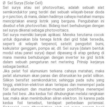
Ø Sel Surya (Solar Cell)
Sel surya atau sel photovoltaic, adalah sebuah alat
semikonduktor yang terdiri dari sebuah wilayah-besar dioda
p-n junction, di mana, dalam hadirnya cahaya matahari mampu
menciptakan energi listrik yang berguna. Pengubahan ini
disebut efek photovoltaic. Bidang riset berhubungan dengan
sel surya dikenal sebagai photovoltaics.
Sel surya memiliki banyak aplikasi. Mereka terutama cocok
untuk digunakan bila tenaga listrik dari grid tidak tersedia,
seperti di wilayah terpencil, satelit pengorbit bumi,
kalkulator genggam, pompa air, dll. Sel surya (dalam bentuk
modul atau panel surya) dapat dipasang di atap gedung di
mana mereka berhubungan dengan inverter ke grid listrik
dalam sebuah pengaturan net metering. Prinsip kerjanya
sebagai berikut.
Jika pelat foil alumunium terkena cahaya matahari, maka
pelat alumunium akan panas dan diteruskan ke pelat silikon.
Silikon bersifat semikonduktor, sehingga pada suhu yang
tinggi, elektron-elektron akan terlepas dan menempel pada
foil alumunium dan muatan-muatan positifnya menempel
pada foil besi. Jika kedua foil dihubungkan melalui rangkaian
luar, maka akan menimbulkan aliran elektron. Ini karena pada
kedua foil tersebut, terdapat perbedaan potensial.