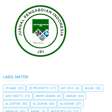
LABEL MATERI
25 NABI
(25)
25 PROPHETS
(17)
AFF 2016
(6)
AHLAK
(32)
AHLI HADITS
(76)
AKHIR ZAMAN
(2)
AKIDAH
(62)
AL QUR'AN
(85)
AL QURAN
(60)
AL-QURAN
(37)
ANDROID
(82)
ANIME
(3)
ANTROPOLOGI
(27)