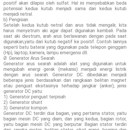
positif akan dilapisi oleh sulfat. Hal ini menyebabkan beda
potensial kedua kutub menjadi sama dan kedua kutub
menjadi netral.
b) Pengisian
Setelah kedua kutub netral dan arus tidak mengalir, kita
harus menyetrum aki agar dapat digunakan kembali. Pada
saat aki diestrum, arah arus berlawanan dengan pada saat
digunakan,yaitu dari kutub negatif ke positif. Contoh lainnya
seperti batu baterai yang digunakan pada telepon genggam
(Hp), laptop, kamera, lampu emergensi dll.
Ø Generator Arus Searah
Generator arus searah adalah alat yang digunakan untuk
mengubah energi gerak (mekanis) menjadi energi listrik
dengan arus searah. Generator DC dibedakan menjadi
beberapa jenis berdasarkan dari rangkaian belitan magnet
atau penguat eksitasinya terhadap jangkar (anker), jenis
generator DC yaitu:
1). Generator penguat terpisah
2). Generator shunt
3). Generator kompon
Generator DC terdiri dua bagian, yang pertama stator, yaitu
bagian mesin DC yang diam, dan yang kedua, bagian rotor,
yaitu bagian mesin DC yang berputar. Bagian stator terdiri
dari: rangka motor, belitan stator, sikat arang, bearing dan