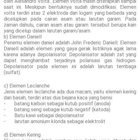
oleh Alesandro Volta.. Elemen volta masih diterapkan sampai
saat ini. Meskipun bentuknya sudah dimodifikasi. Elemen
volta terdiri atas 2 elektroda dari logam yang berbeda yang
dicelupkan pada cairan asam atau larutan garam. Pada
zaman dahulu, cairan asam atau garam tersebut berupa kain
yang dicelup dalam larutan garam/asam.
b) Elemen Daniell
Penemu elemen daniel adalah John Frederic Daniell. Elemen
Daniell adalah elemen yang gaya gerak listriknya agak lama
karena adanya depolarisator. Depolarisator adalah zat yang
dapat menghambat terjadinya polarisasi gas hidrogen.
Depolarisator pada elemen ini adalah larutan tembaga
(sulfat).
c) Elemen Leclanche
Jenis elemen leclanche ada dua macam, yaitu elemen kering
dan basah, terdiri atas dua bejana kaca yang berisi:
- batang karbon sebagai kutub positif (anoda)
- batang seng sebagai kutub negatif (katoda)
- Batu kawi sebagai depolarisator
- larutan amonium klorida sebagai elektrolit
d) Elemen Kering