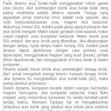
Pada dinamo arus bolak-balik menggunakan cincin ganda
(dua cincin). Alat pembangkit listrik arus bolak balik yang
paling sederhana adalah dinamo sepeda. Tenaga yang
digunakan untuk memutar rotor adalah roda sepeda. Jika
roda berputar,kumparan atau magnet ikut berputar.
Akibatnya, timbul GGL induksi pada ujung-ujung kumparan dan
arus listrik mengalir. Makin cepat gerakan roda sepeda, makin
cepat magnet atau kumparan berputar. Makin besar pula
GGL induksi dan arus listrik yang dihasilkan. Jika dihubungkan
dengan lampu, nyala lampu makin terang. GGL induksi pada
dinamo dapat diperbesar dengan cara putaran roda
dipercepat, menggunakan magnet yang kuat (besar), jumlah
lilitan diperbanyak, dan menggunakan inti besi lunak di dalam
kumparan.
Dinamo adalah mesin listrik atau pembangkit tenaga listrik.
Alat untuk mengubah energy kinetic menjadi tenaga listrik.
Jika dynamo itu menghasilkan arus bolak-balik (AC), maka
sering disebut alternator.
Dalam dynamo, kumparan berada dalam ruangan bermedan
magnet homogeny. Jika kumparan berputar, maka fluks
magnet yang menembus kumparan itu selalu berubah-ubah
setiap waktu. Menurut Faraday hal ini mengakibatkan
timbulnya arus listrik yang disebut arus imbas (arus induksi)