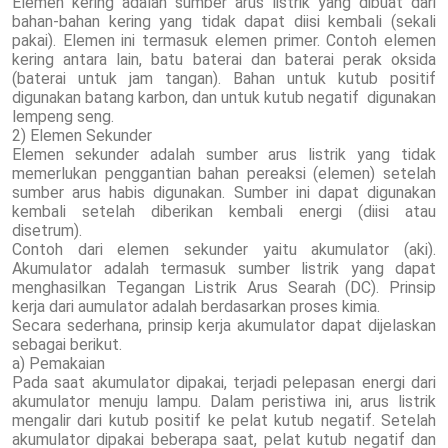
Elemen kering adalah sumber arus listrik yang dibuat dari
bahan-bahan kering yang tidak dapat diisi kembali (sekali
pakai). Elemen ini termasuk elemen primer. Contoh elemen
kering antara lain, batu baterai dan baterai perak oksida
(baterai untuk jam tangan). Bahan untuk kutub positif
digunakan batang karbon, dan untuk kutub negatif digunakan
lempeng seng.
2) Elemen Sekunder
Elemen sekunder adalah sumber arus listrik yang tidak
memerlukan penggantian bahan pereaksi (elemen) setelah
sumber arus habis digunakan. Sumber ini dapat digunakan
kembali setelah diberikan kembali energi (diisi atau
disetrum).
Contoh dari elemen sekunder yaitu akumulator (aki).
Akumulator adalah termasuk sumber listrik yang dapat
menghasilkan Tegangan Listrik Arus Searah (DC). Prinsip
kerja dari aumulator adalah berdasarkan proses kimia.
Secara sederhana, prinsip kerja akumulator dapat dijelaskan
sebagai berikut.
a) Pemakaian
Pada saat akumulator dipakai, terjadi pelepasan energi dari
akumulator menuju lampu. Dalam peristiwa ini, arus listrik
mengalir dari kutub positif ke pelat kutub negatif. Setelah
akumulator dipakai beberapa saat, pelat kutub negatif dan