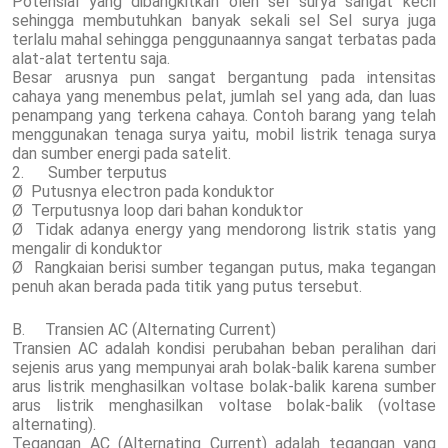
Potensial yang dibangkitkan oleh sel surya sangat kecil
sehingga membutuhkan banyak sekali sel Sel surya juga
terlalu mahal sehingga penggunaannya sangat terbatas pada
alat-alat tertentu saja.
Besar arusnya pun sangat bergantung pada intensitas
cahaya yang menembus pelat, jumlah sel yang ada, dan luas
penampang yang terkena cahaya. Contoh barang yang telah
menggunakan tenaga surya yaitu, mobil listrik tenaga surya
dan sumber energi pada satelit.
2. Sumber terputus
Ø Putusnya electron pada konduktor
Ø Terputusnya loop dari bahan konduktor
Ø Tidak adanya energy yang mendorong listrik statis yang
mengalir di konduktor
Ø Rangkaian berisi sumber tegangan putus, maka tegangan
penuh akan berada pada titik yang putus tersebut.
B. Transien AC (Alternating Current)
Transien AC adalah kondisi perubahan beban peralihan dari
sejenis arus yang mempunyai arah bolak-balik karena sumber
arus listrik menghasilkan voltase bolak-balik karena sumber
arus listrik menghasilkan voltase bolak-balik (voltase
alternating).
Tegangan AC (Alternating Current) adalah tegangan yang