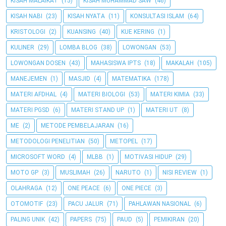
KISAH MALAIKAT
(15)
KISAH MUHAMMAD SAW
(46)
KISAH NABI
(23)
KISAH NYATA
(11)
KONSULTASI ISLAM
(64)
KRISTOLOGI
(2)
KUANSING
(40)
KUE KERING
(1)
KULINER
(29)
LOMBA BLOG
(38)
LOWONGAN
(53)
LOWONGAN DOSEN
(43)
MAHASISWA IPTS
(18)
MAKALAH
(105)
MANEJEMEN
(1)
MASJID
(4)
MATEMATIKA
(178)
MATERI AFDHAL
(4)
MATERI BIOLOGI
(53)
MATERI KIMIA
(33)
MATERI PGSD
(6)
MATERI STAND UP
(1)
MATERI UT
(8)
ME
(2)
METODE PEMBELAJARAN
(16)
METODOLOGI PENELITIAN
(50)
METOPEL
(17)
MICROSOFT WORD
(4)
MLBB
(1)
MOTIVASI HIDUP
(29)
MOTO GP
(3)
MUSLIMAH
(26)
NARUTO
(1)
NISI REVIEW
(1)
OLAHRAGA
(12)
ONE PEACE
(6)
ONE PIECE
(3)
OTOMOTIF
(23)
PACU JALUR
(71)
PAHLAWAN NASIONAL
(6)
PALING UNIK
(42)
PAPERS
(75)
PAUD
(5)
PEMIKIRAN
(20)