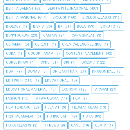
BERITA DAERAH
(68)
BERITA INTERNASIONAL
(407)
BERITA NASIONAL
(617)
BIOLOGI
(160)
BIOLOGI KELAS XI
(31)
BIOLOGY
(1)
BISNIS
(70)
BK
(31)
BOLA
(59)
BORUTO
(3)
BUNYI HUKUM
(23)
CAMPUS
(24)
CARA SHALAT
(3)
CERAMAH
(5)
CERENTI
(1)
CHEMICAL ENGINEERING
(1)
COBA
(1)
COCOK TANAM
(6)
CONTENT PLACEMENT
(42)
COREL DRAW
(4)
CPNS
(31)
DKI
(1)
DKI2017
(122)
DOA
(79)
DONASI
(8)
DR. ZAKIR NAIK
(21)
DRAGON BALL
(3)
EDITING PHOTO
(1)
EDUCATIONAL
(15)
EDUCATIONAL MATERIAL
(43)
EKONOMI
(125)
FARMASI
(24)
FASHION
(15)
FATWA ULAMA
(11)
FILM
(9)
FILM TERBARU
(22)
FILSAFAT
(9)
FILSAFAT ISLAM
(13)
FIQIH MUAMALAH
(6)
FISHING BAIT
(48)
FISIKA
(83)
FISIKA KELAS XI
(2)
FPI NEWS
(9)
GAME
(10)
GEMPA
(1)