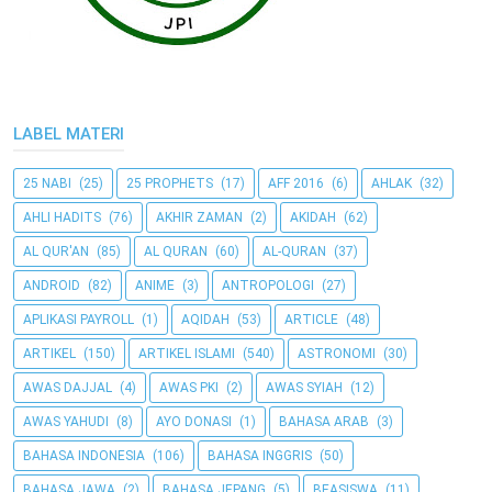
LABEL MATERI
25 NABI
(25)
25 PROPHETS
(17)
AFF 2016
(6)
AHLAK
(32)
AHLI HADITS
(76)
AKHIR ZAMAN
(2)
AKIDAH
(62)
AL QUR'AN
(85)
AL QURAN
(60)
AL-QURAN
(37)
ANDROID
(82)
ANIME
(3)
ANTROPOLOGI
(27)
APLIKASI PAYROLL
(1)
AQIDAH
(53)
ARTICLE
(48)
ARTIKEL
(150)
ARTIKEL ISLAMI
(540)
ASTRONOMI
(30)
AWAS DAJJAL
(4)
AWAS PKI
(2)
AWAS SYIAH
(12)
AWAS YAHUDI
(8)
AYO DONASI
(1)
BAHASA ARAB
(3)
BAHASA INDONESIA
(106)
BAHASA INGGRIS
(50)
BAHASA JAWA
(2)
BAHASA JEPANG
(5)
BEASISWA
(11)