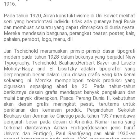
1916.
Pada tahun 1920, Aliran konstuktivisme di Uni Soviet melihat
seni yang berorientasi individu tidak ada gunanya bagi Rusia
dan membuat sesuatu yang dapat diterapkan di dunia nyata.
Mereka mendesain bangunan, perangkat teater, poster, kain,
pakaian, perabot, logo, menu, dll.
Jan Tschichold merumuskan prinsip-prinsip dasar tipografi
modern pada tahun 1928 dalam bukunya yang berjudul New
Typography. Tschichold, Bauhaus,Herbert Bayer and Laszlo
Moholy-Nagy, and El Lissitzky adalah tipografer yang
berpengaruh besar dalam ilmu desain grafis yang kita kenal
sekarang ini. Mereka mempelopori teknik produksi yang
digunakan sepanjang abad ke 20. Pada tahun-tahun
berikutnya desain grafis mendapat banyak pengakuan dan
mulai banyak diterapkan. Pasca Perang Dunia II, kebutuhan
akan desain grafis meningkat pesat, terutama untuk
periklanan dan kemasan produk. Perpindahan Sekolah
Bauhaus dari Jerman ke Chicago pada tahun 1937 membawa
pengaruh besar pada desain di Amerika. Nama- nama yang
terkenal diantaranya Adrian Frutiger(desainer jenis huruf
Univers dan Frutiger), Paul Rand(yang dari akhir 1930-an