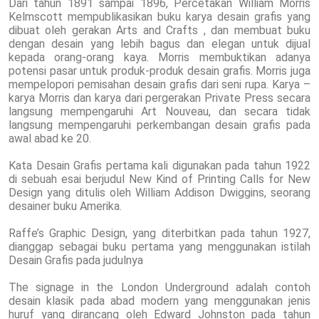
Dari tahun 1891 sampai 1896, Percetakan William Morris
Kelmscott mempublikasikan buku karya desain grafis yang
dibuat oleh gerakan Arts and Crafts , dan membuat buku
dengan desain yang lebih bagus dan elegan untuk dijual
kepada orang-orang kaya. Morris membuktikan adanya
potensi pasar untuk produk-produk desain grafis. Morris juga
mempelopori pemisahan desain grafis dari seni rupa. Karya –
karya Morris dan karya dari pergerakan Private Press secara
langsung mempengaruhi Art Nouveau, dan secara tidak
langsung mempengaruhi perkembangan desain grafis pada
awal abad ke 20.
Kata Desain Grafis pertama kali digunakan pada tahun 1922
di sebuah esai berjudul New Kind of Printing Calls for New
Design yang ditulis oleh William Addison Dwiggins, seorang
desainer buku Amerika.
Raffe’s Graphic Design, yang diterbitkan pada tahun 1927,
dianggap sebagai buku pertama yang menggunakan istilah
Desain Grafis pada judulnya
The signage in the London Underground adalah contoh
desain klasik pada abad modern yang menggunakan jenis
huruf yang dirancang oleh Edward Johnston pada tahun