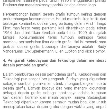
sampai kematiannya pada tahun 1996 menggunakan prinsip
Bauhaus dan menerapkannya padaiklan dan desain logo.
Perkembangan industi desain grafis tumbuh seiring dengan
perkembangan konsumerisme. Hal ini menimbulkan kritik dari
berbagai komunitas desain yang tertuang dalam First Things
First manifesto yang pertama kali diterbitkan pada tahun
1964 dan diterbitkan kembali pada tahun 1999 di majalah
Émigré. Konsumerisme terus tumbuh, sehingga terus
memacu pertumbuhan ilmu desain grafis. Hal ini menarik para
praktisi desain grafis, beberapa diantaranya adalah : Rudy
VanderLans, Erik Spiekermann, Ellen Lupton and Rick Poynor.
4. Pengaruh kebudayaan dan teknologi dalam membuat
desain pemodelan grafik
Dalam pembuatan desain pemodelan grafis, Kebudayaan dan
Teknologi pun sangat ber pengaruh. Budaya yang digunakan
sebagai sumber pemikirnan utnuk mengembangkan suatu
desain grafis. Banyak budaya kita yang menarik digunakan
sebagai desain grafis, sebagai contohnya adalah kerajinan
kain daerah, keramik dan masih banyak lainnya. Sedangkan
Teknologi diperlukan karena semakin mudah bagi kita untuk
menciptakan karya desain grafis dengan waktu yang cepat