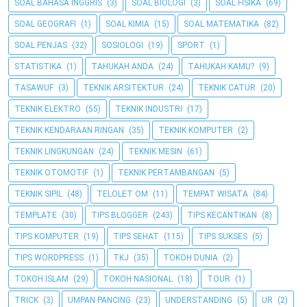
SOAL BAHASA INGGRIS
(3)
SOAL BIOLOGI
(3)
SOAL FISIKA
(69)
SOAL GEOGRAFI
(1)
SOAL KIMIA
(15)
SOAL MATEMATIKA
(82)
SOAL PENJAS
(32)
SOSIOLOGI
(19)
SPORT
(1)
STATISTIKA
(1)
TAHUKAH ANDA
(24)
TAHUKAH KAMU?
(9)
TASAWUF
(3)
TEKNIK ARSITEKTUR
(24)
TEKNIK CATUR
(20)
TEKNIK ELEKTRO
(55)
TEKNIK INDUSTRI
(17)
TEKNIK KENDARAAN RINGAN
(35)
TEKNIK KOMPUTER
(2)
TEKNIK LINGKUNGAN
(24)
TEKNIK MESIN
(61)
TEKNIK OTOMOTIF
(1)
TEKNIK PERTAMBANGAN
(5)
TEKNIK SIPIL
(48)
TELOLET OM
(11)
TEMPAT WISATA
(84)
TEMPLATE
(30)
TIPS BLOGGER
(243)
TIPS KECANTIKAN
(8)
TIPS KOMPUTER
(19)
TIPS SEHAT
(115)
TIPS SUKSES
(5)
TIPS WORDPRESS
(1)
TKJ
(35)
TOKOH DUNIA
(2)
TOKOH ISLAM
(29)
TOKOH NASIONAL
(18)
TOUR
(1)
TRICK
(3)
UMPAN PANCING
(23)
UNDERSTANDING
(5)
UR
(2)