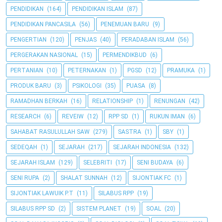
PENDIDIKAN
(164)
PENDIDIKAN ISLAM
(87)
PENDIDIKAN PANCASILA
(56)
PENEMUAN BARU
(9)
PENGERTIAN
(120)
PENJAS
(40)
PERADABAN ISLAM
(56)
PERGERAKAN NASIONAL
(15)
PERMENDIKBUD
(6)
PERTANIAN
(10)
PETERNAKAN
(1)
PGSD
(12)
PRAMUKA
(1)
PRODUK BARU
(3)
PSIKOLOGI
(35)
PUASA
(8)
RAMADHAN BERKAH
(16)
RELATIONSHIP
(1)
RENUNGAN
(42)
RESEARCH
(6)
REVEIW
(12)
RPP SD
(1)
RUKUN IMAN
(6)
SAHABAT RASULULLAH SAW
(279)
SASTRA
(1)
SBY
(1)
SEDEQAH
(1)
SEJARAH
(217)
SEJARAH INDONESIA
(132)
SEJARAH ISLAM
(129)
SELEBRITI
(17)
SENI BUDAYA
(6)
SENI RUPA
(2)
SHALAT SUNNAH
(12)
SIJONTIAK FC
(1)
SIJONTIAK LAWUIK P.T
(11)
SILABUS RPP
(19)
SILABUS RPP SD
(2)
SISTEM PLANET
(19)
SOAL
(20)