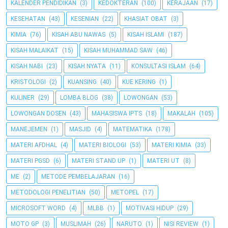
KALENDER PENDIDIKAN
(3)
KEDOKTERAN
(100)
KERAJAAN
(17)
KESEHATAN
(43)
KESENIAN
(22)
KHASIAT OBAT
(3)
KIMIA
(76)
KISAH ABU NAWAS
(5)
KISAH ISLAMI
(187)
KISAH MALAIKAT
(15)
KISAH MUHAMMAD SAW
(46)
KISAH NABI
(23)
KISAH NYATA
(11)
KONSULTASI ISLAM
(64)
KRISTOLOGI
(2)
KUANSING
(40)
KUE KERING
(1)
KULINER
(29)
LOMBA BLOG
(38)
LOWONGAN
(53)
LOWONGAN DOSEN
(43)
MAHASISWA IPTS
(18)
MAKALAH
(105)
MANEJEMEN
(1)
MASJID
(4)
MATEMATIKA
(178)
MATERI AFDHAL
(4)
MATERI BIOLOGI
(53)
MATERI KIMIA
(33)
MATERI PGSD
(6)
MATERI STAND UP
(1)
MATERI UT
(8)
ME
(2)
METODE PEMBELAJARAN
(16)
METODOLOGI PENELITIAN
(50)
METOPEL
(17)
MICROSOFT WORD
(4)
MLBB
(1)
MOTIVASI HIDUP
(29)
MOTO GP
(3)
MUSLIMAH
(26)
NARUTO
(1)
NISI REVIEW
(1)