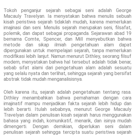
Tokoh penganjur sejarah sebagai seni adalah George
Macauly Travelyan. Ia menyatakan bahwa menulis sebuah
kisah peristiwa sejarah tidaklah mudah, karena memerlukan
imajinasi dan seni. Menulis sejarah merupakan seni, filsafat,
polemik, dan dapat sebagai propaganda. Sejarawan abad 19
bernama Comte, Spencer, dan Mill menyebutkan bahwa
metode dan sikap ilmiah pengetahuan alam dapat
dipergunakan untuk mempelajari sejarah, tanpa memerlukan
modifikasi lebih lanjut. Namun menurut Dithley, seorang filsuf
modern, menyatakan bahwa hal tersebut adalah tidak benar,
sebab sifat alami dari pengetahuan alam adalah sesuatu
yang selalu nyata dan terlihat, sehingga sejarah yang bersifat
abstrak tidak mudah menganalisisnya.
Oleh karena itu, sejarah adalah pengetahuan tentang rasa.
Dithley menambahkan bahwa pemahaman dengan cara
imajinatif mampu menjadikan fakta sejarah lebih hidup dan
lebih berarti. Itulah sebabnya, menurut George Macauly
Travelyan dalam penulisan kisah sejarah harus menggunakan
bahasa yang indah, komunikatif, menarik, dan isinya mudah
dimengerti. Dengan demikian, diperlukan seni dalam
penulisan sejarah sehingga tercipta suatu peristiwa sejarah