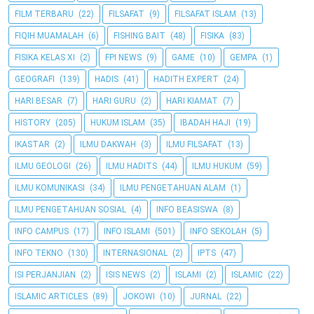
FILM TERBARU
(22)
FILSAFAT
(9)
FILSAFAT ISLAM
(13)
FIQIH MUAMALAH
(6)
FISHING BAIT
(48)
FISIKA
(83)
FISIKA KELAS XI
(2)
FPI NEWS
(9)
GAME
(10)
GEMPA
(1)
GEOGRAFI
(139)
HADIS
(41)
HADITH EXPERT
(24)
HARI BESAR
(7)
HARI GURU
(2)
HARI KIAMAT
(7)
HISTORY
(205)
HUKUM ISLAM
(35)
IBADAH HAJI
(19)
IKASTAR
(2)
ILMU DAKWAH
(3)
ILMU FILSAFAT
(13)
ILMU GEOLOGI
(26)
ILMU HADITS
(44)
ILMU HUKUM
(59)
ILMU KOMUNIKASI
(34)
ILMU PENGETAHUAN ALAM
(1)
ILMU PENGETAHUAN SOSIAL
(4)
INFO BEASISWA
(8)
INFO CAMPUS
(17)
INFO ISLAMI
(501)
INFO SEKOLAH
(5)
INFO TEKNO
(130)
INTERNASIONAL
(2)
IPTS
(47)
ISI PERJANJIAN
(2)
ISIS NEWS
(2)
ISLAMI
(2)
ISLAMIC
(22)
ISLAMIC ARTICLES
(89)
JOKOWI
(10)
JURNAL
(22)