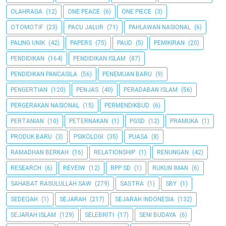
OLAHRAGA
(12)
ONE PEACE
(6)
ONE PIECE
(3)
OTOMOTIF
(23)
PACU JALUR
(71)
PAHLAWAN NASIONAL
(6)
PALING UNIK
(42)
PAPERS
(75)
PAUD
(5)
PEMIKIRAN
(20)
PENDIDIKAN
(164)
PENDIDIKAN ISLAM
(87)
PENDIDIKAN PANCASILA
(56)
PENEMUAN BARU
(9)
PENGERTIAN
(120)
PENJAS
(40)
PERADABAN ISLAM
(56)
PERGERAKAN NASIONAL
(15)
PERMENDIKBUD
(6)
PERTANIAN
(10)
PETERNAKAN
(1)
PGSD
(12)
PRAMUKA
(1)
PRODUK BARU
(3)
PSIKOLOGI
(35)
PUASA
(8)
RAMADHAN BERKAH
(16)
RELATIONSHIP
(1)
RENUNGAN
(42)
RESEARCH
(6)
REVEIW
(12)
RPP SD
(1)
RUKUN IMAN
(6)
SAHABAT RASULULLAH SAW
(279)
SASTRA
(1)
SBY
(1)
SEDEQAH
(1)
SEJARAH
(217)
SEJARAH INDONESIA
(132)
SEJARAH ISLAM
(129)
SELEBRITI
(17)
SENI BUDAYA
(6)