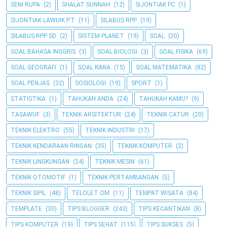
SENI RUPA
(2)
SHALAT SUNNAH
(12)
SIJONTIAK FC
(1)
SIJONTIAK LAWUIK P.T
(11)
SILABUS RPP
(19)
SILABUS RPP SD
(2)
SISTEM PLANET
(19)
SOAL
(20)
SOAL BAHASA INGGRIS
(3)
SOAL BIOLOGI
(3)
SOAL FISIKA
(69)
SOAL GEOGRAFI
(1)
SOAL KIMIA
(15)
SOAL MATEMATIKA
(82)
SOAL PENJAS
(32)
SOSIOLOGI
(19)
SPORT
(1)
STATISTIKA
(1)
TAHUKAH ANDA
(24)
TAHUKAH KAMU?
(9)
TASAWUF
(3)
TEKNIK ARSITEKTUR
(24)
TEKNIK CATUR
(20)
TEKNIK ELEKTRO
(55)
TEKNIK INDUSTRI
(17)
TEKNIK KENDARAAN RINGAN
(35)
TEKNIK KOMPUTER
(2)
TEKNIK LINGKUNGAN
(24)
TEKNIK MESIN
(61)
TEKNIK OTOMOTIF
(1)
TEKNIK PERTAMBANGAN
(5)
TEKNIK SIPIL
(48)
TELOLET OM
(11)
TEMPAT WISATA
(84)
TEMPLATE
(30)
TIPS BLOGGER
(243)
TIPS KECANTIKAN
(8)
TIPS KOMPUTER
(19)
TIPS SEHAT
(115)
TIPS SUKSES
(5)