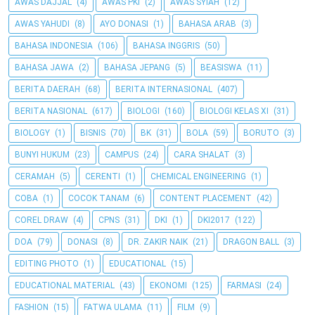
AWAS DAJJAL
(4)
AWAS PKI
(2)
AWAS SYIAH
(12)
AWAS YAHUDI
(8)
AYO DONASI
(1)
BAHASA ARAB
(3)
BAHASA INDONESIA
(106)
BAHASA INGGRIS
(50)
BAHASA JAWA
(2)
BAHASA JEPANG
(5)
BEASISWA
(11)
BERITA DAERAH
(68)
BERITA INTERNASIONAL
(407)
BERITA NASIONAL
(617)
BIOLOGI
(160)
BIOLOGI KELAS XI
(31)
BIOLOGY
(1)
BISNIS
(70)
BK
(31)
BOLA
(59)
BORUTO
(3)
BUNYI HUKUM
(23)
CAMPUS
(24)
CARA SHALAT
(3)
CERAMAH
(5)
CERENTI
(1)
CHEMICAL ENGINEERING
(1)
COBA
(1)
COCOK TANAM
(6)
CONTENT PLACEMENT
(42)
COREL DRAW
(4)
CPNS
(31)
DKI
(1)
DKI2017
(122)
DOA
(79)
DONASI
(8)
DR. ZAKIR NAIK
(21)
DRAGON BALL
(3)
EDITING PHOTO
(1)
EDUCATIONAL
(15)
EDUCATIONAL MATERIAL
(43)
EKONOMI
(125)
FARMASI
(24)
FASHION
(15)
FATWA ULAMA
(11)
FILM
(9)