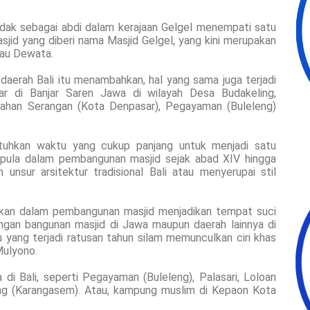
ndak sebagai abdi dalam kerajaan Gelgel menempati satu
d yang diberi nama Masjid Gelgel, yang kini merupakan
lau Dewata.
daerah Bali itu menambahkan, hal yang sama juga terjadi
r di Banjar Saren Jawa di wilayah Desa Budakeling,
ahan Serangan (Kota Denpasar), Pegayaman (Buleleng)
tuhkan waktu yang cukup panjang untuk menjadi satu
 pula dalam pembangunan masjid sejak abad XIV hingga
unsur arsitektur tradisional Bali atau menyerupai stil
udkan dalam pembangunan masjid menjadikan tempat suci
ngan bangunan masjid di Jawa maupun daerah lainnya di
du yang terjadi ratusan tahun silam memunculkan ciri khas
 Mulyono.
i Bali, seperti Pegayaman (Buleleng), Palasari, Loloan
ng (Karangasem). Atau, kampung muslim di Kepaon Kota