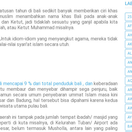
LA
usan tahun di bali sedikit banyak memberikan ciri khas
a muslim menambahkan nama khas Bali pada anak-anak
25
n Ketut, jadi tidaklah sesuatu yang ganjil apabila kita
AF
ah, atau Ketut Muhammad misalnya.
AH
. Untuk idiom-idiom yang menyangkut agama, mereka tidak
i-nilai syari'at islam secara utuh.
AK
AL
AN
A
AQ
i mencapai 9 % dari total penduduk bali , dan
keberadaan
itu membaur dan menyebar dihampir sega penjuru, baik
AR
namun secara umum penyebaran ummat Islam masa kini
AW
sar dan Badung, hal tersebut bisa dipahami karena kedua
isata utama pulau bali.
AW
erah ini tampak pada jumlah tempat ibadah/ masjid yang
AY
perti di kuta misalnya, di Kelurahan Tuban/ Airport ada
BA
esar, belum termasuk Musholla, antara lain yang paling