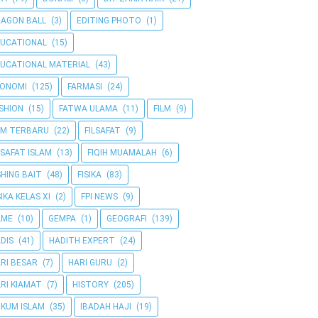
AGON BALL
(3)
EDITING PHOTO
(1)
UCATIONAL
(15)
UCATIONAL MATERIAL
(43)
KONOMI
(125)
FARMASI
(24)
SHION
(15)
FATWA ULAMA
(11)
FILM
(9)
LM TERBARU
(22)
FILSAFAT
(9)
LSAFAT ISLAM
(13)
FIQIH MUAMALAH
(6)
SHING BAIT
(48)
FISIKA
(83)
SIKA KELAS XI
(2)
FPI NEWS
(9)
AME
(10)
GEMPA
(1)
GEOGRAFI
(139)
DIS
(41)
HADITH EXPERT
(24)
RI BESAR
(7)
HARI GURU
(2)
RI KIAMAT
(7)
HISTORY
(205)
KUM ISLAM
(35)
IBADAH HAJI
(19)