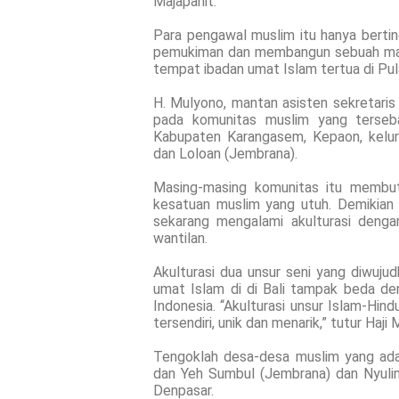
Majapahit.
Para pengawal muslim itu hanya berti
pemukiman dan membangun sebuah masji
tempat ibadan umat Islam tertua di Pu
H. Mulyono, mantan asisten sekretaris 
pada komunitas muslim yang terseba
Kabupaten Karangasem, Kepaon, kelur
dan Loloan (Jembrana).
Masing-masing komunitas itu membu
kesatuan muslim yang utuh. Demikian
sekarang mengalami akulturasi dengan 
wantilan.
Akulturasi dua unsur seni yang diwuj
umat Islam di di Bali tampak beda de
Indonesia. “Akulturasi unsur Islam-Hin
tersendiri, unik dan menarik,” tutur Haji
Tengoklah desa-desa muslim yang ada d
dan Yeh Sumbul (Jembrana) dan Nyuli
Denpasar.