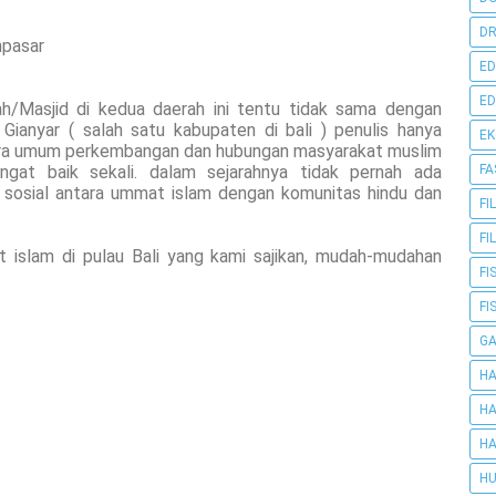
DR
npasar
ED
ED
Masjid di kedua daerah ini tentu tidak sama dengan
 Gianyar ( salah satu kabupaten di bali ) penulis hanya
E
ra umum perkembangan dan hubungan masyarakat muslim
ngat baik sekali. dalam sejarahnya tidak pernah ada
FA
k sosial antara ummat islam dengan komunitas hindu dan
FI
FI
 islam di pulau Bali yang kami sajikan, mudah-mudahan
FI
FI
G
HA
HA
HA
HU