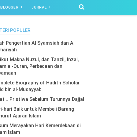
BLOGGER
JURNAL
TERI POPULER
lah Pengertian Al Syamsiah dan Al
mariyah
ikut Makna Nuzul, dan Tanzil, Inzal,
am al-Quran, Perbedaan dan
samaan
plete Biography of Hadith Scholar
id bin al-Musayyab
at .. Pristiwa Sebelum Turunnya Dajjal
i-hari Baik untuk Membeli Barang
urut Ajaran Islam
kum Merayakan Hari Kemerdekaan di
lam Islam