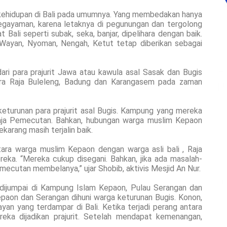
 kehidupan di Bali pada umumnya. Yang membedakan hanya
egayaman, karena letaknya di pegunungan dan tergolong
 Bali seperti subak, seka, banjar, dipelihara dengan baik.
Wayan, Nyoman, Nengah, Ketut tetap diberikan sebagai
ri para prajurit Jawa atau kawula asal Sasak dan Bugis
ra Raja Buleleng, Badung dan Karangasem pada zaman
eturunan para prajurit asal Bugis. Kampung yang mereka
aja Pemecutan. Bahkan, hubungan warga muslim Kepaon
ekarang masih terjalin baik.
tara warga muslim Kepaon dengan warga asli bali , Raja
ka. “Mereka cukup disegani. Bahkan, jika ada masalah-
mecutan membelanya,” ujar Shobib, aktivis Mesjid An Nur.
 dijumpai di Kampung Islam Kepaon, Pulau Serangan dan
aon dan Serangan dihuni warga keturunan Bugis. Konon,
an yang terdampar di Bali. Ketika terjadi perang antara
ka dijadikan prajurit. Setelah mendapat kemenangan,