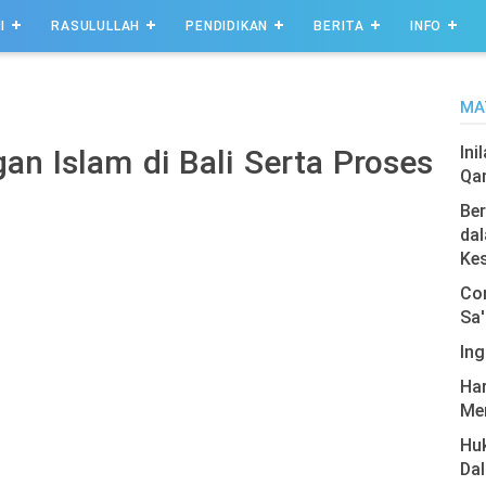
I
RASULULLAH
PENDIDIKAN
BERITA
INFO
MA
Ini
n Islam di Bali Serta Proses
Qa
Ber
dal
Ke
Com
Sa'
Ing
Har
Men
Hu
Da