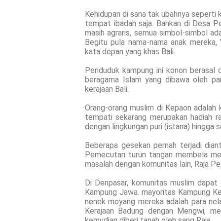
Kehidupan di sana tak ubahnya seperti
tempat ibadah saja. Bahkan di Desa P
masih agraris, semua simbol-simbol adat
Begitu pula nama-nama anak mereka, 
kata depan yang khas Bali.
Penduduk kampung ini konon berasal da
beragama Islam yang dibawa oleh pa
kerajaan Bali.
Orang-orang muslim di Kepaon adalah k
tempati sekarang merupakan hadiah r
dengan lingkungan puri (istana) hingga s
Beberapa gesekan pernah terjadi dian
Pemecutan turun tangan membela mere
masalah dengan komunitas lain, Raja Pe
Di Denpasar, komunitas muslim dapat
Kampung Jawa. mayoritas Kampung Kep
nenek moyang mereka adalah para nelay
Kerajaan Badung dengan Mengwi, mere
kemudian diberi tanah oleh sang Raja.