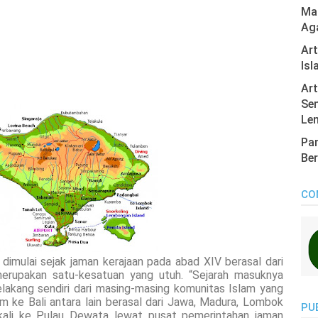
Mas
Ag
Ar
Isl
Art
Sen
Len
Pan
Ber
CO
dimulai sejak jaman kerajaan pada abad XIV berasal dari
 merupakan satu-kesatuan yang utuh. “Sejarah masuknya
lakang sendiri dari masing-masing komunitas Islam yang
am ke Bali antara lain berasal dari Jawa, Madura, Lombok
PU
kali ke Pulau Dewata lewat pusat pemerintahan jaman