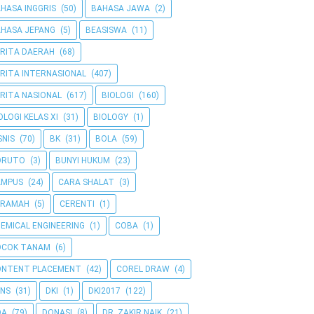
HASA INGGRIS
(50)
BAHASA JAWA
(2)
HASA JEPANG
(5)
BEASISWA
(11)
RITA DAERAH
(68)
RITA INTERNASIONAL
(407)
RITA NASIONAL
(617)
BIOLOGI
(160)
OLOGI KELAS XI
(31)
BIOLOGY
(1)
SNIS
(70)
BK
(31)
BOLA
(59)
ORUTO
(3)
BUNYI HUKUM
(23)
AMPUS
(24)
CARA SHALAT
(3)
ERAMAH
(5)
CERENTI
(1)
EMICAL ENGINEERING
(1)
COBA
(1)
OCOK TANAM
(6)
ONTENT PLACEMENT
(42)
COREL DRAW
(4)
NS
(31)
DKI
(1)
DKI2017
(122)
OA
(79)
DONASI
(8)
DR. ZAKIR NAIK
(21)