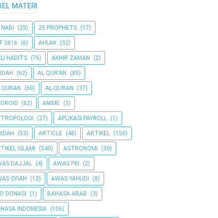
BEL MATERI
 NABI
(25)
25 PROPHETS
(17)
F 2016
(6)
AHLAK
(32)
LI HADITS
(76)
AKHIR ZAMAN
(2)
IDAH
(62)
AL QUR'AN
(85)
 QURAN
(60)
AL-QURAN
(37)
DROID
(82)
ANIME
(3)
NTROPOLOGI
(27)
APLIKASI PAYROLL
(1)
IDAH
(53)
ARTICLE
(48)
ARTIKEL
(150)
TIKEL ISLAMI
(540)
ASTRONOMI
(30)
AS DAJJAL
(4)
AWAS PKI
(2)
AS SYIAH
(12)
AWAS YAHUDI
(8)
O DONASI
(1)
BAHASA ARAB
(3)
HASA INDONESIA
(106)