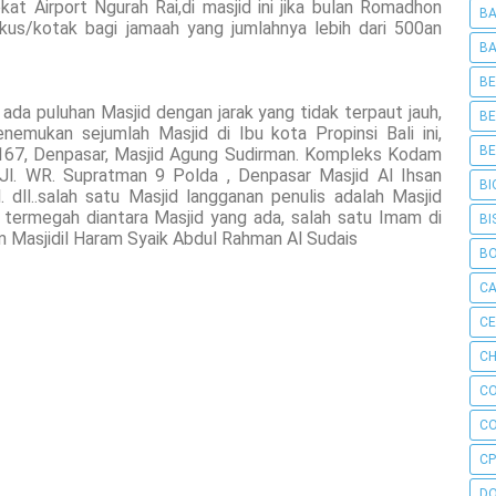
at Airport Ngurah Rai,di masjid ini jika bulan Romadhon
BA
kus/kotak bagi jamaah yang jumlahnya lebih dari 500an
BA
BE
 ada puluhan Masjid dengan jarak yang tidak terpaut jauh,
BE
emukan sejumlah Masjid di Ibu kota Propinsi Bali ini,
BE
o 167, Denpasar, Masjid Agung Sudirman. Kompleks Kodam
Jl. WR. Supratman 9 Polda , Denpasar Masjid Al Ihsan
BI
dll..salah satu Masjid langganan penulis adalah Masjid
 termegah diantara Masjid yang ada, salah satu Imam di
BI
m Masjidil Haram Syaik Abdul Rahman Al Sudais
B
C
C
CH
C
C
CP
D