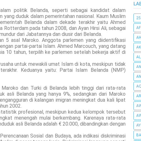
LA
lam politik Belanda, seperti sebagai kandidat dalam
en yang duduk dalam pemerintahan nasional. Kaum Muslim
25
 pemerintah Belanda dalam dekade terakhir yaitu Ahmed
ta Rotterdam pada tahun 2008, dan Ayan Hirsi Ali, sebagai
AF
ndur dari Jabatannya dan diusir dari Belanda.
AH
n 5 asal Maroko. Anggota parlemen yang diidentifikasi
i dengan partai-partai Islam. Ahmed Marcouch, yang datang
AK
a 10 tahun, terpilih ke parlemen setelah bekerja aktif di
AL
berusaha untuk mewakili umat Islam di kota, meskipun tidak
AN
erakhir. Keduanya yaitu: Partai Islam Belanda (NMP)
A
AQ
aroko dan Turki di Belanda lebih tinggi dari rata-rata
duk asli Belanda yang hanya 9%, sedangkan dari Maroko
AR
ngangguran di kalangan imigran meningkat dua kali lipat
ahun 2002.
AW
statistik profesional, meskipun kedua kelompok tersebut
AW
tingkat menengah mulai berkembang. Karenaya rata-rata
uduk asli Belanda adalah € 20.000, dibandingkan dengan
AY
erencanaan Sosial dan Budaya, ada indikasi diskriminasi
BA