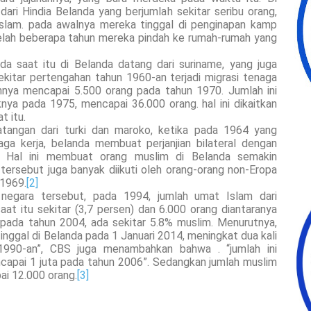
dari Hindia Belanda yang berjumlah sekitar seribu orang,
Islam. pada awalnya mereka tinggal di penginapan kamp
telah beberapa tahun mereka pindah ke rumah-rumah yang
ada saat itu di Belanda datang dari suriname, yang juga
ekitar pertengahan tahun 1960-an terjadi migrasi tenaga
ahnya mencapai 5.500 orang pada tahun 1970. Jumlah ini
ya pada 1975, mencapai 36.000 orang. hal ini dikaitkan
 itu.
datangan dari turki dan maroko, ketika pada 1964 yang
ga kerja, belanda membuat perjanjian bilateral dengan
i. Hal ini membuat orang muslim di Belanda semakin
tersebut juga banyak diikuti oleh orang-orang non-Eropa
 1969.
[2]
 negara tersebut, pada 1994, jumlah umat Islam dari
at itu sekitar (3,7 persen) dan 6.000 orang diantaranya
 pada tahun 2004, ada sekitar 5.8% muslim. Menurutnya,
nggal di Belanda pada 1 Januari 2014, meningkat dua kali
1990-an”, CBS juga menambahkan bahwa . “jumlah ini
capai 1 juta pada tahun 2006”. Sedangkan jumlah muslim
ai 12.000 orang.
[3]