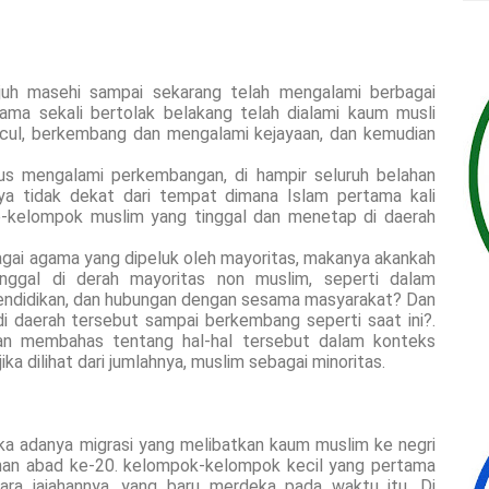
juh masehi sampai sekarang telah mengalami berbagai
ma sekali bertolak belakang telah dialami kaum musli
ncul, berkembang dan mengalami kejayaan, dan kemudian
rus mengalami perkembangan, di hampir seluruh belahan
nya tidak dekat dari tempat dimana Islam pertama kali
-kelompok muslim yang tinggal dan menetap di daerah
agai agama yang dipeluk oleh mayoritas, makanya akankah
nggal di derah mayoritas non muslim, seperti dalam
endidikan, dan hubungan dengan sesama masyarakat? Dan
i daerah tersebut sampai berkembang seperti saat ini?.
kan membahas tentang hal-hal tersebut dalam konteks
ka dilihat dari jumlahnya, muslim sebagai minoritas.
ika adanya migrasi yang melibatkan kaum muslim ke negri
ahan abad ke-20. kelompok-kelompok kecil yang pertama
gara jajahannya, yang baru merdeka pada waktu itu. Di