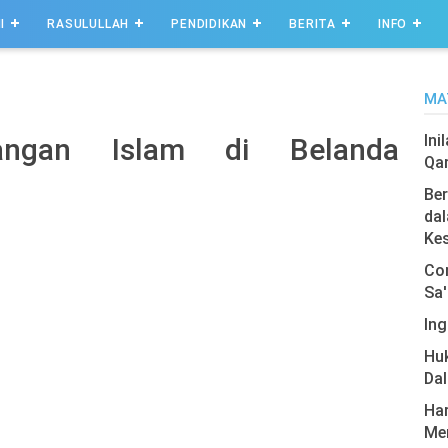
I
RASULULLAH
PENDIDIKAN
BERITA
INFO
MA
Ini
angan Islam di Belanda
Qa
Ber
dal
Ke
Com
Sa'
Ing
Hu
Da
Har
Men