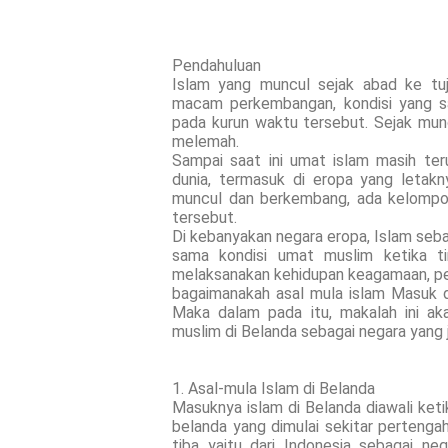
Pendahuluan
Islam yang muncul sejak abad ke tu
macam perkembangan, kondisi yang sa
pada kurun waktu tersebut. Sejak mu
melemah.
Sampai saat ini umat islam masih te
dunia, termasuk di eropa yang letak
muncul dan berkembang, ada kelompo
tersebut.
Di kebanyakan negara eropa, Islam seb
sama kondisi umat muslim ketika ti
melaksanakan kehidupan keagamaan, p
bagaimanakah asal mula islam Masuk d
Maka dalam pada itu, makalah ini a
muslim di Belanda sebagai negara yang ji
1. Asal-mula Islam di Belanda
Masuknya islam di Belanda diawali ket
belanda yang dimulai sekitar perteng
tiba yaitu dari Indonesia sebagai ne