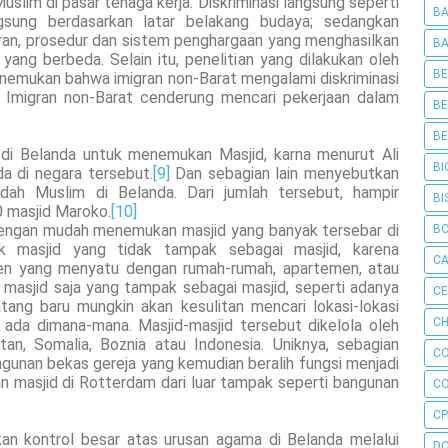
slim di pasar tenaga kerja. Diskriminasi langsung seperti
BA
ngsung berdasarkan latar belakang budaya; sedangkan
turan, prosedur dan sistem penghargaan yang menghasilkan
BA
ng berbeda. Selain itu, penelitian yang dilakukan oleh
BE
enemukan bahwa imigran non-Barat mengalami diskriminasi
tu Imigran non-Barat cenderung mencari pekerjaan dalam
BE
BE
 di Belanda untuk menemukan Masjid, karna menurut Ali
BI
da di negara tersebut.
[9]
Dan sebagian lain menyebutkan
ah Muslim di Belanda. Dari jumlah tersebut, hampir
BI
0 masjid Maroko.
[10]
dengan mudah menemukan masjid yang banyak tersebar di
B
ak masjid yang tidak tampak sebagai masjid, karena
C
en yang menyatu dengan rumah-rumah, apartemen, atau
a masjid saja yang tampak sebagai masjid, seperti adanya
C
ang baru mungkin akan kesulitan mencari lokasi-lokasi
CH
 ada dimana-mana. Masjid-masjid tersebut dikelola oleh
tan, Somalia, Boznia atau Indonesia. Uniknya, sebagian
C
gunan bekas gereja yang kemudian beralih fungsi menjadi
an masjid di Rotterdam dari luar tampak seperti bangunan
C
CP
an kontrol besar atas urusan agama di Belanda melalui
D