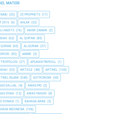
BEL MATERI
 NABI
(25)
25 PROPHETS
(17)
F 2016
(6)
AHLAK
(32)
LI HADITS
(76)
AKHIR ZAMAN
(2)
IDAH
(62)
AL QUR'AN
(85)
 QURAN
(60)
AL-QURAN
(37)
DROID
(82)
ANIME
(3)
NTROPOLOGI
(27)
APLIKASI PAYROLL
(1)
IDAH
(53)
ARTICLE
(48)
ARTIKEL
(150)
TIKEL ISLAMI
(540)
ASTRONOMI
(30)
AS DAJJAL
(4)
AWAS PKI
(2)
AS SYIAH
(12)
AWAS YAHUDI
(8)
O DONASI
(1)
BAHASA ARAB
(3)
HASA INDONESIA
(106)