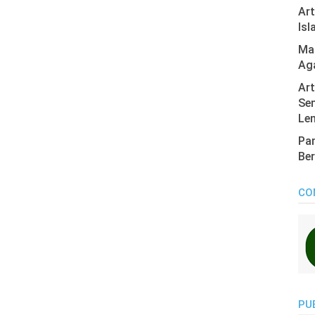
Ar
Isl
Mas
Ag
Art
Sen
Len
Pan
Ber
CO
PU