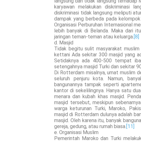
langsung dan tidak langsung terhadap Mu
karyawan melakukan diskriminasi la
diskriminasi tidak langsung meliputi a
dampak yang berbeda pada kelompok ya
Organisasi Perburuhan Internasional m
lebih banyak di Belanda. Maka dari i
jaringan teman-teman atau keluarga.
[8]
d. Masjid
Tidak begitu sulit masyarakat muslim
kettani Ada sekitar 300 masjid yang a
Setidaknya ada 400-500 tempat ibad
setengahnya masjid Turki dan sekitar 9
Di Rotterdam misalnya, umat muslim 
seluruh penjuru kota. Namun, bany
bangunannya tampak seperti apartem
kantor di sekelilingnya. Hanya satu du
menara dan kubah khas masjid. Pendat
masjid tersebut, meskipun sebenarnya
warga keturunan Turki, Maroko, Pakis
masjid di Rotterdam dulunya adalah ban
masjid. Oleh karena itu, banyak bangun
gereja, gedung, atau rumah biasa.
[11]
e. Organisasi Muslim
Pemerintah Maroko dan Turki melakuk