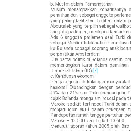
b. Muslim dalam Pemerintahan
Muslim menampakkan kehadirannya da
pemilihan dan sebagai anggota parlem
yang paling kelihatan terlibat dalam
Aboutaleb yang terpilih sebagai waliko
anggota parlemen, meskipun kemudian mu
Ada 6 anggota parlemen asal Turki da
sebagai Muslim tidak selalu berafilias
ke Belanda sebagai seorang anak berusi
perpolitikan Amsterdam.
Dua partai politik di Belanda saat ini 
memenangkan kursi dalam pemilihan t
Demokrat Islam (ID).
[7]
c. Kehidupan ekonomi
Pengangguran di kalangan masyarakat M
nasional. Dibandingkan dengan pendu
27% dan 21% dari Turki menganggur. Pe
sejak Belanda mengalami resesi pada t
Maroko sedikit tertinggal Turki dalam 
menjadi lebih aktif dalam pekerjaan 
Pendapatan rumah tangga pertahun pend
Maroko € 13.000, dan Turki € 13.600.
Menurut laporan tahun 2005 oleh Biro P