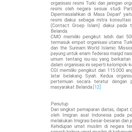
organisasi resmi Turki dan jaringan org
resmi oleh negara sesuai studi Pa
Dipermasalahkan di Masa Depan" yai
resmi diakui sebagai mitra konsult
(Contact Groep Islam) diakui pada
Belanda.
CMO memiliki pengikut lebih dari 50
termasuk empat organisasi utama Turki
dan the Surinam World Islamic Mission
payung untuk enam federasi masjid nasi
umum tentang isu-isu yang berkaitan 
dalam organisasi ini seperti kelompok-
CGI memiliki pengikut dari 115.000 ang
latar belakang Syiah. Kedua organ
pertemuan secara teratur dengan p
masyarakat Belanda.
[12]
Penutup
Dari singkat pemaparan diatas, dapat 
oleh Imigran asal Indonesia pada pe
melakukan Imigrasi besar-besaran dan ju
Kehidupan umat muslim di negara te
seperti halnya umat muslim di kebanyak