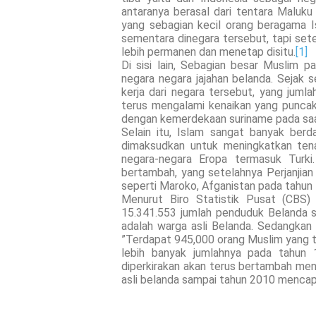
antaranya berasal dari tentara Maluku 
yang sebagian kecil orang beragama 
sementara dinegara tersebut, tapi se
lebih permanen dan menetap disitu.
[1]
Di sisi lain, Sebagian besar Muslim p
negara negara jajahan belanda. Sejak s
kerja dari negara tersebut, yang juml
terus mengalami kenaikan yang puncakn
dengan kemerdekaan suriname pada saat
Selain itu, Islam sangat banyak ber
dimaksudkan untuk meningkatkan tena
negara-negara Eropa termasuk Turk
bertambah, yang setelahnya Perjanjian 
seperti Maroko, Afganistan pada tahun
Menurut Biro Statistik Pusat (CBS)
15.341.553 jumlah penduduk Belanda sa
adalah warga asli Belanda. Sedangkan
”Terdapat 945,000 orang Muslim yang ti
lebih banyak jumlahnya pada tahun 
diperkirakan akan terus bertambah men
asli belanda sampai tahun 2010 mencap