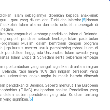
didikan Islam sebagiannya diberikan kepada anak-anak
guru- guru yang dikirim dari Turki dan Maroko.
[5]
Namun
37 sekolah Islam utama dan satu sekolah menengah di
h negara.
tra berpengaruh di lembaga pendidikan Islam di Belanda.
ang seperti pendirian sebuah lembaga Islam pada bulan
si-organisasi Muslim dalam kemitraan dengan program
da juga kursus master untuk pembimbing rohani Islam di
k pendidikan tinggi, ada Universitas Islam swasta yang
ersitas Islam Eropa di Schiedam serta beberapa lembaga
mi pertumbuhan yang sangat signifikan di antara imigran
i Belanda, tapi hanya 10% dari imigran tersebut yang
tau universitas, angka-angka ini masih berada dibawah
anaan pendidikan di Belanda. Seperti menurut The European
ophobia’s (EUMC) melaporkan analisa Pendidikan yang
i dalam sistem pendidikan yang ada. Keluhan tentang
 yang signifikan.
[6]