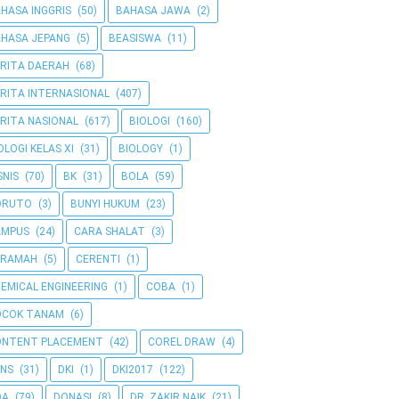
HASA INGGRIS
(50)
BAHASA JAWA
(2)
HASA JEPANG
(5)
BEASISWA
(11)
RITA DAERAH
(68)
RITA INTERNASIONAL
(407)
RITA NASIONAL
(617)
BIOLOGI
(160)
OLOGI KELAS XI
(31)
BIOLOGY
(1)
SNIS
(70)
BK
(31)
BOLA
(59)
ORUTO
(3)
BUNYI HUKUM
(23)
AMPUS
(24)
CARA SHALAT
(3)
ERAMAH
(5)
CERENTI
(1)
EMICAL ENGINEERING
(1)
COBA
(1)
OCOK TANAM
(6)
ONTENT PLACEMENT
(42)
COREL DRAW
(4)
NS
(31)
DKI
(1)
DKI2017
(122)
OA
(79)
DONASI
(8)
DR. ZAKIR NAIK
(21)