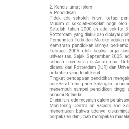
2. Kondisi umat Islam
a. Pendidikan
Tidak ada sekolah Islam, tetapi pen
Muslim di sekolah-sekolah negri oleh 
Setelah tahun 2000-an ada sekitar 
Rotterdam, yang diakui dan dibiayai ole
Pemerintah Turki dan Maroko adalah mi
Kemitraan pendidikan lainnya berkemb
Februari 2005 oleh koalisi organisa
universitas. Sejak September 2005, a
sebuah Universitas di Amsterdam. Untu
didanai dari Rotterdam (IUR) dan Univ
pelatihan yang lebih kecil.
Tingkat pencapaian pendidikan mengala
non-Barat dari pada kalangan pribum
menempuh sampai pendidikan tinggi a
pribumi Belanda.
Di sisi lain, ada masalah dalam pelaks
Monitoring Centre on Racism and Xen
menemukan bahwa adanya diskriminas
berpakaian dan jilbab merupakan masalah