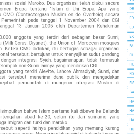
anisasi sosial Maroko. Dua organisasi telah diakui secara
rlemen Eropa tentang "Islam di Uni Eropa: Apa yang
DR
tu CMO (Contactorgaan Muslim en de Overheid) secara
ED
asi Pemerintah pada tanggal 1 November 2004 dan CGI
 tanggal 13 Januari 2005 oleh Departemen Kehakiman
ED
0.000 anggota yang terdiri dari sebagian besar Sunni,
E
 (Milli Gorus, Diyanet), the Union of Moroccan mosques
FA
. Ketika CMO didirikan, itu bertugas sebagai organisasi
onal tersebut; bertujuan untuk menyajikan sudut pandang
FI
dengan integrasi. Syiah, bagaimanapun, tidak termasuk
FI
kelompok non-Sunni lainnya yang mendirikan CGI.
gota yang terdiri Alevite, Lahore Ahmadiyah, Sunni, dan
FI
isasi tersebut menerima dana publik dan mengadakan
ejabat pemerintah di mengenai integrasi Muslim di
FI
G
HA
disimpulkan bahwa Islam pertama kali dibawa ke Belanda
HA
rtengahan abad ke-20, selain itu dari suriname yang
HA
ga Imigran dari turki dan maroko.
rsebut seperti halnya pendidikan yang memang kurang
HU
an negara eropa. Namun jumlah masjid di belanda lumayan