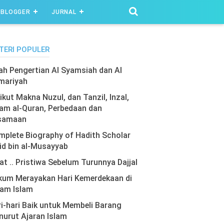
BLOGGER
JURNAL
TERI POPULER
lah Pengertian Al Syamsiah dan Al
mariyah
ikut Makna Nuzul, dan Tanzil, Inzal,
am al-Quran, Perbedaan dan
samaan
plete Biography of Hadith Scholar
id bin al-Musayyab
at .. Pristiwa Sebelum Turunnya Dajjal
kum Merayakan Hari Kemerdekaan di
lam Islam
i-hari Baik untuk Membeli Barang
urut Ajaran Islam