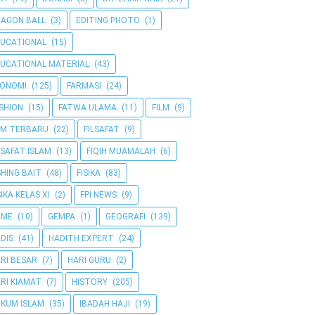
AGON BALL
(3)
EDITING PHOTO
(1)
UCATIONAL
(15)
UCATIONAL MATERIAL
(43)
KONOMI
(125)
FARMASI
(24)
SHION
(15)
FATWA ULAMA
(11)
FILM
(9)
LM TERBARU
(22)
FILSAFAT
(9)
LSAFAT ISLAM
(13)
FIQIH MUAMALAH
(6)
SHING BAIT
(48)
FISIKA
(83)
SIKA KELAS XI
(2)
FPI NEWS
(9)
AME
(10)
GEMPA
(1)
GEOGRAFI
(139)
DIS
(41)
HADITH EXPERT
(24)
RI BESAR
(7)
HARI GURU
(2)
RI KIAMAT
(7)
HISTORY
(205)
KUM ISLAM
(35)
IBADAH HAJI
(19)