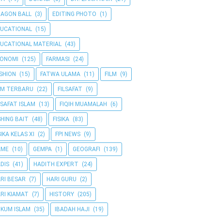
AGON BALL
(3)
EDITING PHOTO
(1)
UCATIONAL
(15)
UCATIONAL MATERIAL
(43)
KONOMI
(125)
FARMASI
(24)
SHION
(15)
FATWA ULAMA
(11)
FILM
(9)
LM TERBARU
(22)
FILSAFAT
(9)
LSAFAT ISLAM
(13)
FIQIH MUAMALAH
(6)
SHING BAIT
(48)
FISIKA
(83)
SIKA KELAS XI
(2)
FPI NEWS
(9)
AME
(10)
GEMPA
(1)
GEOGRAFI
(139)
DIS
(41)
HADITH EXPERT
(24)
RI BESAR
(7)
HARI GURU
(2)
RI KIAMAT
(7)
HISTORY
(205)
KUM ISLAM
(35)
IBADAH HAJI
(19)