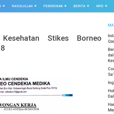
I
RASULULLAH
PENDIDIKAN
BERITA
INFO
MA
Ini
Kesehatan Stikes Borneo
Qa
18
Ber
dal
Ke
Com
Sa'
Ing
Hu
Da
Har
Men