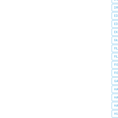
DR
ED
ED
E
FA
FI
FI
FI
FI
G
HA
HA
HA
HU