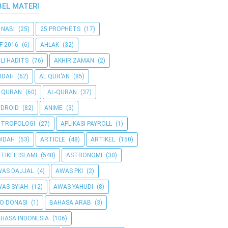
BEL MATERI
 NABI
(25)
25 PROPHETS
(17)
F 2016
(6)
AHLAK
(32)
LI HADITS
(76)
AKHIR ZAMAN
(2)
IDAH
(62)
AL QUR'AN
(85)
 QURAN
(60)
AL-QURAN
(37)
DROID
(82)
ANIME
(3)
NTROPOLOGI
(27)
APLIKASI PAYROLL
(1)
IDAH
(53)
ARTICLE
(48)
ARTIKEL
(150)
TIKEL ISLAMI
(540)
ASTRONOMI
(30)
AS DAJJAL
(4)
AWAS PKI
(2)
AS SYIAH
(12)
AWAS YAHUDI
(8)
O DONASI
(1)
BAHASA ARAB
(3)
HASA INDONESIA
(106)