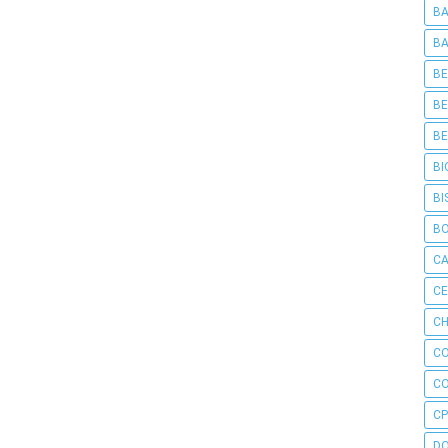
BA
BA
BE
BE
BE
BI
BI
B
C
C
CH
C
C
CP
D