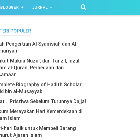
BLOGGER
JURNAL
TERI POPULER
lah Pengertian Al Syamsiah dan Al
mariyah
ikut Makna Nuzul, dan Tanzil, Inzal,
am al-Quran, Perbedaan dan
samaan
plete Biography of Hadith Scholar
id bin al-Musayyab
at .. Pristiwa Sebelum Turunnya Dajjal
kum Merayakan Hari Kemerdekaan di
lam Islam
i-hari Baik untuk Membeli Barang
urut Ajaran Islam