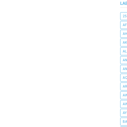
LA
25
AF
AH
AK
AL
AN
A
AQ
AR
AW
AW
AY
BA