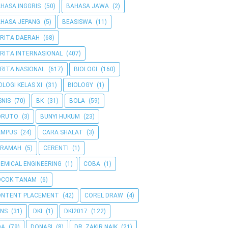
HASA INGGRIS
(50)
BAHASA JAWA
(2)
HASA JEPANG
(5)
BEASISWA
(11)
RITA DAERAH
(68)
RITA INTERNASIONAL
(407)
RITA NASIONAL
(617)
BIOLOGI
(160)
OLOGI KELAS XI
(31)
BIOLOGY
(1)
SNIS
(70)
BK
(31)
BOLA
(59)
ORUTO
(3)
BUNYI HUKUM
(23)
AMPUS
(24)
CARA SHALAT
(3)
ERAMAH
(5)
CERENTI
(1)
EMICAL ENGINEERING
(1)
COBA
(1)
OCOK TANAM
(6)
ONTENT PLACEMENT
(42)
COREL DRAW
(4)
NS
(31)
DKI
(1)
DKI2017
(122)
OA
(79)
DONASI
(8)
DR. ZAKIR NAIK
(21)