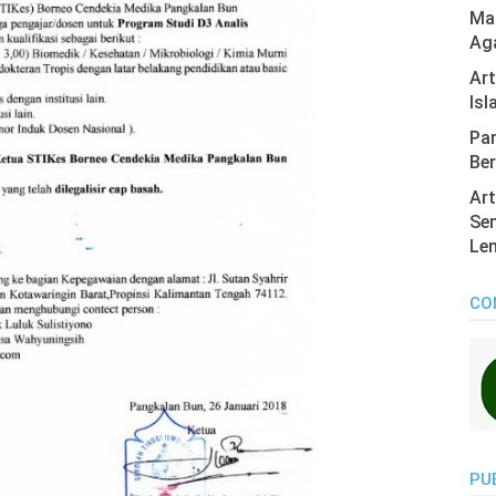
Mas
Ag
Ar
Isl
Pan
Ber
Art
Sen
Len
CO
PU