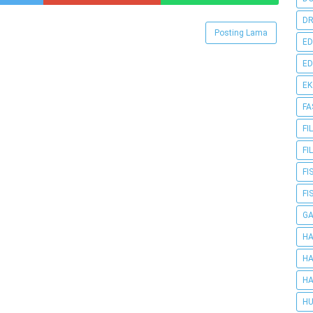
DR
Posting Lama
ED
ED
E
FA
FI
FI
FI
FI
G
HA
HA
HA
HU