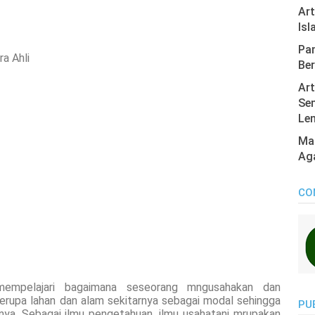
Ar
Isl
Pan
a Ahli
Ber
Art
Sen
Len
Mas
Ag
CO
mempelajari bagaimana seseorang mngusahakan dan
berupa lahan dan alam sekitarnya sebagai modal sehingga
PU
ya. Sebagai ilmu pengetahuan, ilmu usahatani mrupakan