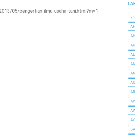
LA
/2013/05/pengertian-ilmu-usaha-tani.html?m=1
25
AF
AH
AK
AL
AN
A
AQ
AR
AW
AW
AY
BA