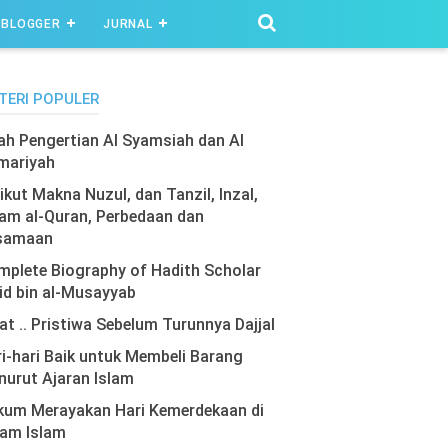
BLOGGER
JURNAL
TERI POPULER
lah Pengertian Al Syamsiah dan Al
mariyah
ikut Makna Nuzul, dan Tanzil, Inzal,
am al-Quran, Perbedaan dan
samaan
plete Biography of Hadith Scholar
id bin al-Musayyab
at .. Pristiwa Sebelum Turunnya Dajjal
i-hari Baik untuk Membeli Barang
urut Ajaran Islam
kum Merayakan Hari Kemerdekaan di
lam Islam