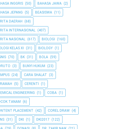
HASA INGGRIS
(50)
BAHASA JAWA
(2)
HASA JEPANG
(5)
BEASISWA
(11)
RITA DAERAH
(68)
RITA INTERNASIONAL
(407)
RITA NASIONAL
(617)
BIOLOGI
(160)
OLOGI KELAS XI
(31)
BIOLOGY
(1)
SNIS
(70)
BK
(31)
BOLA
(59)
ORUTO
(3)
BUNYI HUKUM
(23)
AMPUS
(24)
CARA SHALAT
(3)
ERAMAH
(5)
CERENTI
(1)
EMICAL ENGINEERING
(1)
COBA
(1)
OCOK TANAM
(6)
ONTENT PLACEMENT
(42)
COREL DRAW
(4)
NS
(31)
DKI
(1)
DKI2017
(122)
OA
(79)
DONASI
(8)
DR. ZAKIR NAIK
(21)