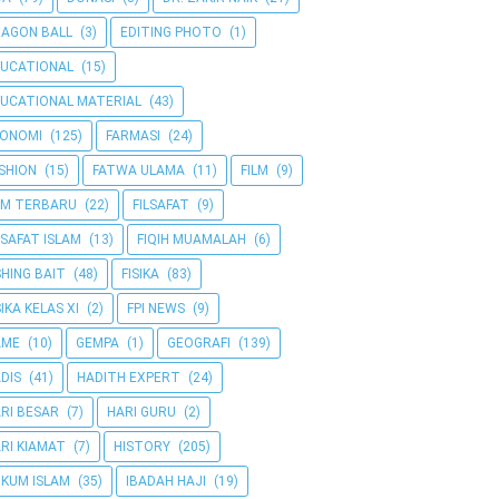
AGON BALL
(3)
EDITING PHOTO
(1)
UCATIONAL
(15)
UCATIONAL MATERIAL
(43)
KONOMI
(125)
FARMASI
(24)
SHION
(15)
FATWA ULAMA
(11)
FILM
(9)
LM TERBARU
(22)
FILSAFAT
(9)
LSAFAT ISLAM
(13)
FIQIH MUAMALAH
(6)
SHING BAIT
(48)
FISIKA
(83)
SIKA KELAS XI
(2)
FPI NEWS
(9)
AME
(10)
GEMPA
(1)
GEOGRAFI
(139)
DIS
(41)
HADITH EXPERT
(24)
RI BESAR
(7)
HARI GURU
(2)
RI KIAMAT
(7)
HISTORY
(205)
KUM ISLAM
(35)
IBADAH HAJI
(19)