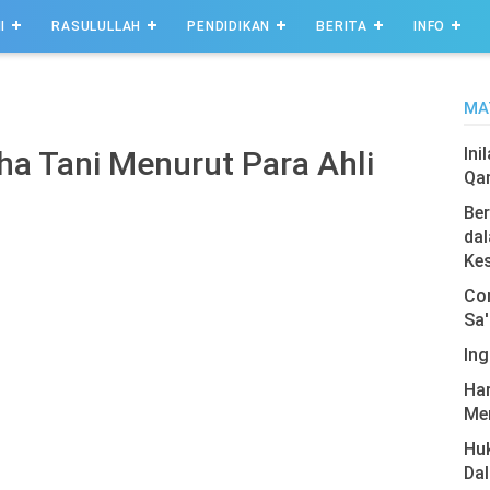
I
RASULULLAH
PENDIDIKAN
BERITA
INFO
MA
Ini
ha Tani Menurut Para Ahli
Qa
Ber
dal
Ke
Com
Sa'
Ing
Har
Men
Hu
Da