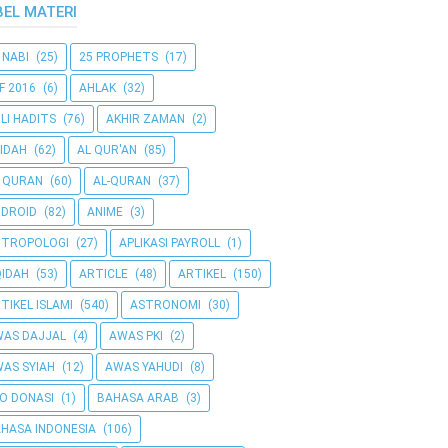
BEL MATERI
 NABI
(25)
25 PROPHETS
(17)
F 2016
(6)
AHLAK
(32)
LI HADITS
(76)
AKHIR ZAMAN
(2)
IDAH
(62)
AL QUR'AN
(85)
 QURAN
(60)
AL-QURAN
(37)
DROID
(82)
ANIME
(3)
NTROPOLOGI
(27)
APLIKASI PAYROLL
(1)
IDAH
(53)
ARTICLE
(48)
ARTIKEL
(150)
TIKEL ISLAMI
(540)
ASTRONOMI
(30)
AS DAJJAL
(4)
AWAS PKI
(2)
AS SYIAH
(12)
AWAS YAHUDI
(8)
O DONASI
(1)
BAHASA ARAB
(3)
HASA INDONESIA
(106)