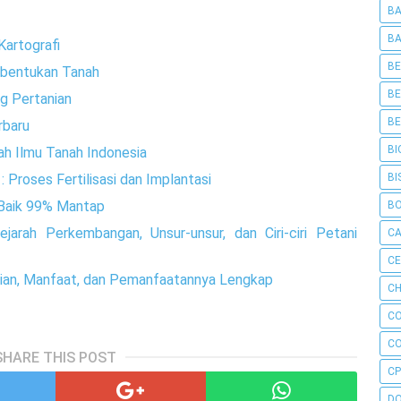
BA
BA
Kartografi
BE
mbentukan Tanah
BE
g Pertanian
BE
rbaru
BI
ah Ilmu Tanah Indonesia
BI
 Proses Fertilisasi dan Implantasi
Baik 99% Mantap
B
ejarah Perkembangan, Unsur-unsur, dan Ciri-ciri Petani
C
C
tian, Manfaat, dan Pemanfaatannya Lengkap
CH
C
C
SHARE THIS POST
CP
D