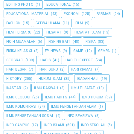
EDITING PHOTO
(1)
EDUCATIONAL
(15)
EDUCATIONAL MATERIAL
(43)
EKONOMI
(125)
FARMASI
(24)
FASHION
(15)
FATWA ULAMA
(11)
FILM
(9)
FILM TERBARU
(22)
FILSAFAT
(9)
FILSAFAT ISLAM
(13)
FIQIH MUAMALAH
(6)
FISHING BAIT
(48)
FISIKA
(83)
FISIKA KELAS XI
(2)
FPI NEWS
(9)
GAME
(10)
GEMPA
(1)
GEOGRAFI
(139)
HADIS
(41)
HADITH EXPERT
(24)
HARI BESAR
(7)
HARI GURU
(2)
HARI KIAMAT
(7)
HISTORY
(205)
HUKUM ISLAM
(35)
IBADAH HAJI
(19)
IKASTAR
(2)
ILMU DAKWAH
(3)
ILMU FILSAFAT
(13)
ILMU GEOLOGI
(26)
ILMU HADITS
(44)
ILMU HUKUM
(59)
ILMU KOMUNIKASI
(34)
ILMU PENGETAHUAN ALAM
(1)
ILMU PENGETAHUAN SOSIAL
(4)
INFO BEASISWA
(8)
INFO CAMPUS
(17)
INFO ISLAMI
(501)
INFO SEKOLAH
(5)