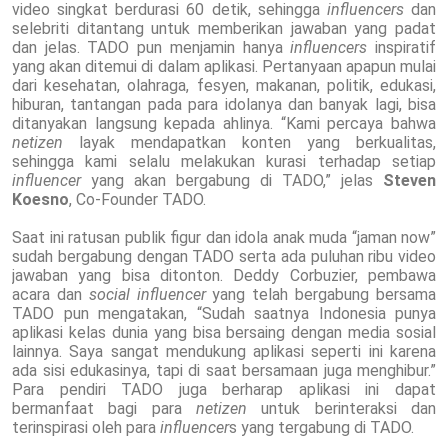
video singkat berdurasi 60 detik, sehingga
influencers
dan
selebriti ditantang untuk memberikan jawaban yang padat
dan jelas. TADO pun menjamin hanya
influencers
inspiratif
yang akan ditemui di dalam aplikasi. Pertanyaan apapun mulai
dari kesehatan, olahraga, fesyen, makanan, politik, edukasi,
hiburan, tantangan pada para idolanya dan banyak lagi, bisa
ditanyakan langsung kepada ahlinya. “Kami percaya bahwa
netizen
layak mendapatkan konten yang berkualitas,
sehingga kami selalu melakukan kurasi terhadap setiap
influencer
yang akan bergabung di TADO,” jelas
Steven
Koesno
, Co-Founder TADO.
Saat ini
ratusan
publik figur dan idola anak muda “jaman now”
sudah bergabung dengan TADO
serta ada puluhan ribu video
jawaban yang bisa ditonton
. Deddy Corbuzier, pembawa
acara dan
social
influencer
yang telah bergabung bersama
TADO pun mengatakan, “Sudah saatnya Indonesia punya
aplikasi kelas dunia yang bisa bersaing dengan media sosial
lainnya. Saya sangat mendukung aplikasi seperti ini karena
ada sisi edukasinya, tapi di saat bersamaan juga menghibur.”
Para pendiri TADO juga berharap aplikasi ini dapat
bermanfaat bagi para
netizen
untuk berinteraksi dan
terinspirasi oleh para
influencer
s yang tergabung di TADO.