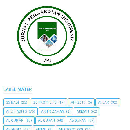
LABEL MATERI
25 NABI
(25)
25 PROPHETS
(17)
AFF 2016
(6)
AHLAK
(32)
AHLI HADITS
(76)
AKHIR ZAMAN
(2)
AKIDAH
(62)
AL QUR'AN
(85)
AL QURAN
(60)
AL-QURAN
(37)
ANDROID
(82)
ANIME
(3)
ANTROPOLOGI
(27)