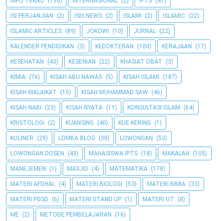
INFO TEKNO
(130)
INTERNASIONAL
(2)
IPTS
(47)
ISI PERJANJIAN
(2)
ISIS NEWS
(2)
ISLAMI
(2)
ISLAMIC
(22)
ISLAMIC ARTICLES
(89)
JOKOWI
(10)
JURNAL
(22)
KALENDER PENDIDIKAN
(3)
KEDOKTERAN
(100)
KERAJAAN
(17)
KESEHATAN
(43)
KESENIAN
(22)
KHASIAT OBAT
(3)
KIMIA
(76)
KISAH ABU NAWAS
(5)
KISAH ISLAMI
(187)
KISAH MALAIKAT
(15)
KISAH MUHAMMAD SAW
(46)
KISAH NABI
(23)
KISAH NYATA
(11)
KONSULTASI ISLAM
(64)
KRISTOLOGI
(2)
KUANSING
(40)
KUE KERING
(1)
KULINER
(29)
LOMBA BLOG
(38)
LOWONGAN
(53)
LOWONGAN DOSEN
(43)
MAHASISWA IPTS
(18)
MAKALAH
(105)
MANEJEMEN
(1)
MASJID
(4)
MATEMATIKA
(178)
MATERI AFDHAL
(4)
MATERI BIOLOGI
(53)
MATERI KIMIA
(33)
MATERI PGSD
(6)
MATERI STAND UP
(1)
MATERI UT
(8)
ME
(2)
METODE PEMBELAJARAN
(16)