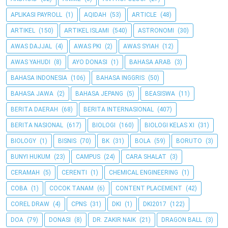
APLIKASI PAYROLL
(1)
AQIDAH
(53)
ARTICLE
(48)
ARTIKEL
(150)
ARTIKEL ISLAMI
(540)
ASTRONOMI
(30)
AWAS DAJJAL
(4)
AWAS PKI
(2)
AWAS SYIAH
(12)
AWAS YAHUDI
(8)
AYO DONASI
(1)
BAHASA ARAB
(3)
BAHASA INDONESIA
(106)
BAHASA INGGRIS
(50)
BAHASA JAWA
(2)
BAHASA JEPANG
(5)
BEASISWA
(11)
BERITA DAERAH
(68)
BERITA INTERNASIONAL
(407)
BERITA NASIONAL
(617)
BIOLOGI
(160)
BIOLOGI KELAS XI
(31)
BIOLOGY
(1)
BISNIS
(70)
BK
(31)
BOLA
(59)
BORUTO
(3)
BUNYI HUKUM
(23)
CAMPUS
(24)
CARA SHALAT
(3)
CERAMAH
(5)
CERENTI
(1)
CHEMICAL ENGINEERING
(1)
COBA
(1)
COCOK TANAM
(6)
CONTENT PLACEMENT
(42)
COREL DRAW
(4)
CPNS
(31)
DKI
(1)
DKI2017
(122)
DOA
(79)
DONASI
(8)
DR. ZAKIR NAIK
(21)
DRAGON BALL
(3)