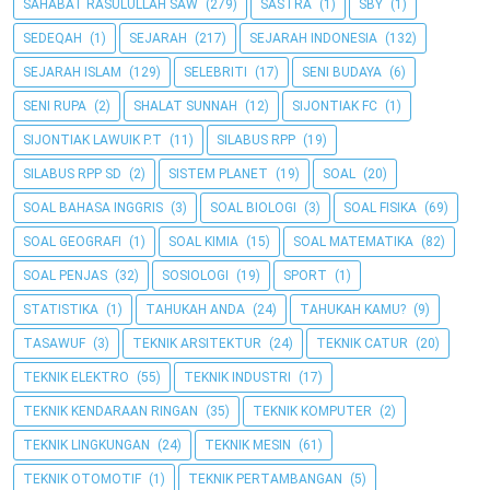
SAHABAT RASULULLAH SAW
(279)
SASTRA
(1)
SBY
(1)
SEDEQAH
(1)
SEJARAH
(217)
SEJARAH INDONESIA
(132)
SEJARAH ISLAM
(129)
SELEBRITI
(17)
SENI BUDAYA
(6)
SENI RUPA
(2)
SHALAT SUNNAH
(12)
SIJONTIAK FC
(1)
SIJONTIAK LAWUIK P.T
(11)
SILABUS RPP
(19)
SILABUS RPP SD
(2)
SISTEM PLANET
(19)
SOAL
(20)
SOAL BAHASA INGGRIS
(3)
SOAL BIOLOGI
(3)
SOAL FISIKA
(69)
SOAL GEOGRAFI
(1)
SOAL KIMIA
(15)
SOAL MATEMATIKA
(82)
SOAL PENJAS
(32)
SOSIOLOGI
(19)
SPORT
(1)
STATISTIKA
(1)
TAHUKAH ANDA
(24)
TAHUKAH KAMU?
(9)
TASAWUF
(3)
TEKNIK ARSITEKTUR
(24)
TEKNIK CATUR
(20)
TEKNIK ELEKTRO
(55)
TEKNIK INDUSTRI
(17)
TEKNIK KENDARAAN RINGAN
(35)
TEKNIK KOMPUTER
(2)
TEKNIK LINGKUNGAN
(24)
TEKNIK MESIN
(61)
TEKNIK OTOMOTIF
(1)
TEKNIK PERTAMBANGAN
(5)