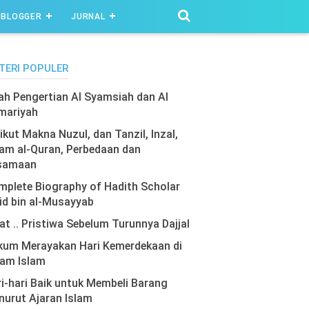
BLOGGER
JURNAL
TERI POPULER
lah Pengertian Al Syamsiah dan Al
mariyah
ikut Makna Nuzul, dan Tanzil, Inzal,
am al-Quran, Perbedaan dan
samaan
plete Biography of Hadith Scholar
id bin al-Musayyab
at .. Pristiwa Sebelum Turunnya Dajjal
kum Merayakan Hari Kemerdekaan di
lam Islam
i-hari Baik untuk Membeli Barang
urut Ajaran Islam