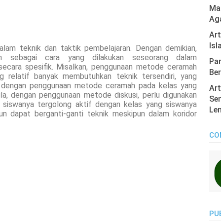
Mas
Ag
Ar
Isl
alam teknik dan taktik pembelajaran. Dengan demikian,
kan sebagai cara yang dilakukan seseorang dalam
Pan
ecara spesifik. Misalkan, penggunaan metode ceramah
Ber
 relatif banyak membutuhkan teknik tersendiri, yang
a dengan penggunaan metode ceramah pada kelas yang
Art
ula, dengan penggunaan metode diskusi, perlu digunakan
Sen
 siswanya tergolong aktif dengan kelas yang siswanya
Len
pun dapat berganti-ganti teknik meskipun dalam koridor
CO
PU