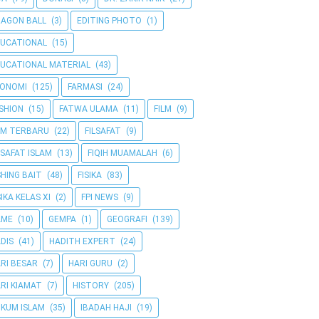
AGON BALL
(3)
EDITING PHOTO
(1)
UCATIONAL
(15)
UCATIONAL MATERIAL
(43)
KONOMI
(125)
FARMASI
(24)
SHION
(15)
FATWA ULAMA
(11)
FILM
(9)
LM TERBARU
(22)
FILSAFAT
(9)
LSAFAT ISLAM
(13)
FIQIH MUAMALAH
(6)
SHING BAIT
(48)
FISIKA
(83)
SIKA KELAS XI
(2)
FPI NEWS
(9)
AME
(10)
GEMPA
(1)
GEOGRAFI
(139)
DIS
(41)
HADITH EXPERT
(24)
RI BESAR
(7)
HARI GURU
(2)
RI KIAMAT
(7)
HISTORY
(205)
KUM ISLAM
(35)
IBADAH HAJI
(19)