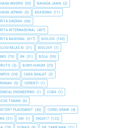
HASA INGGRIS
(50)
BAHASA JAWA
(2)
HASA JEPANG
(5)
BEASISWA
(11)
RITA DAERAH
(68)
RITA INTERNASIONAL
(407)
RITA NASIONAL
(617)
BIOLOGI
(160)
OLOGI KELAS XI
(31)
BIOLOGY
(1)
SNIS
(70)
BK
(31)
BOLA
(59)
ORUTO
(3)
BUNYI HUKUM
(23)
AMPUS
(24)
CARA SHALAT
(3)
ERAMAH
(5)
CERENTI
(1)
EMICAL ENGINEERING
(1)
COBA
(1)
OCOK TANAM
(6)
ONTENT PLACEMENT
(42)
COREL DRAW
(4)
NS
(31)
DKI
(1)
DKI2017
(122)
OA
(79)
DONASI
(8)
DR. ZAKIR NAIK
(21)