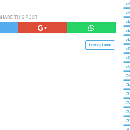
BA
BA
SHARE THIS POST
BE
BE
BE
Posting Lama
BI
BI
B
C
C
CH
C
C
CP
D