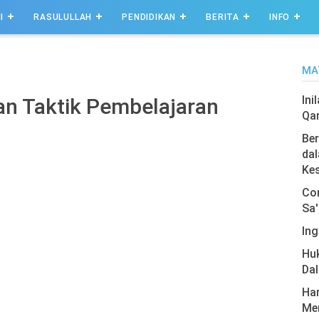
I
RASULULLAH
PENDIDIKAN
BERITA
INFO
MA
Ini
an Taktik Pembelajaran
Qa
Ber
dal
Ke
Com
Sa'
Ing
Hu
Da
Har
Men