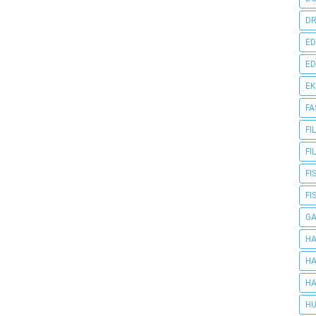
DR
ED
ED
E
FA
FI
FI
FI
FI
G
HA
HA
HA
HU