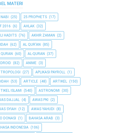
BEL MATERI
 NABI
(25)
25 PROPHETS
(17)
F 2016
(6)
AHLAK
(32)
LI HADITS
(76)
AKHIR ZAMAN
(2)
IDAH
(62)
AL QUR'AN
(85)
 QURAN
(60)
AL-QURAN
(37)
DROID
(82)
ANIME
(3)
NTROPOLOGI
(27)
APLIKASI PAYROLL
(1)
IDAH
(53)
ARTICLE
(48)
ARTIKEL
(150)
TIKEL ISLAMI
(540)
ASTRONOMI
(30)
AS DAJJAL
(4)
AWAS PKI
(2)
AS SYIAH
(12)
AWAS YAHUDI
(8)
O DONASI
(1)
BAHASA ARAB
(3)
HASA INDONESIA
(106)