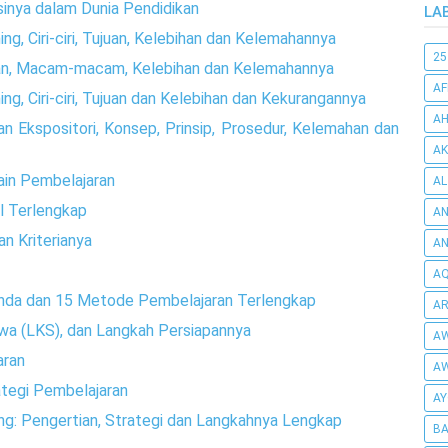
asinya dalam Dunia Pendidikan
LA
g, Ciri-ciri, Tujuan, Kelebihan dan Kelemahannya
25
an, Macam-macam, Kelebihan dan Kelemahannya
AF
g, Ciri-ciri, Tujuan dan Kelebihan dan Kekurangannya
AH
n Ekspositori, Konsep, Prinsip, Prosedur, Kelemahan dan
AK
in Pembelajaran
AL
l Terlengkap
AN
an Kriterianya
A
AQ
nda dan 15 Metode Pembelajaran Terlengkap
AR
wa (LKS), dan Langkah Persiapannya
AW
aran
AW
tegi Pembelajaran
AY
ng: Pengertian, Strategi dan Langkahnya Lengkap
BA