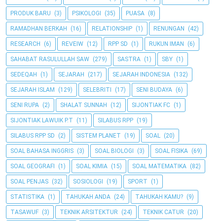
PRODUK BARU
(3)
PSIKOLOGI
(35)
PUASA
(8)
RAMADHAN BERKAH
(16)
RELATIONSHIP
(1)
RENUNGAN
(42)
RESEARCH
(6)
REVEIW
(12)
RPP SD
(1)
RUKUN IMAN
(6)
SAHABAT RASULULLAH SAW
(279)
SASTRA
(1)
SBY
(1)
SEDEQAH
(1)
SEJARAH
(217)
SEJARAH INDONESIA
(132)
SEJARAH ISLAM
(129)
SELEBRITI
(17)
SENI BUDAYA
(6)
SENI RUPA
(2)
SHALAT SUNNAH
(12)
SIJONTIAK FC
(1)
SIJONTIAK LAWUIK P.T
(11)
SILABUS RPP
(19)
SILABUS RPP SD
(2)
SISTEM PLANET
(19)
SOAL
(20)
SOAL BAHASA INGGRIS
(3)
SOAL BIOLOGI
(3)
SOAL FISIKA
(69)
SOAL GEOGRAFI
(1)
SOAL KIMIA
(15)
SOAL MATEMATIKA
(82)
SOAL PENJAS
(32)
SOSIOLOGI
(19)
SPORT
(1)
STATISTIKA
(1)
TAHUKAH ANDA
(24)
TAHUKAH KAMU?
(9)
TASAWUF
(3)
TEKNIK ARSITEKTUR
(24)
TEKNIK CATUR
(20)