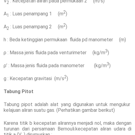
V
: Kecepatan aliran pada permukaan 2 (m/s)
2
2
A
: Luas penampang 1 (m
)
1
2
A
: Luas penampang 2 (m
)
2
h : Beda ketinggian permukaan fluida pd manometer (m)
3
ρ : Massa jenis fluida pada venturimeter (kg/m
)
3
ρ’ : Massa jenis fluida pada manometer (kg/m
)
2
g : Kecepatan gravitasi (m/s
)
Tabung Pitot
Tabung pipot adalah alat yang digunakan untuk mengukur
kelajuan aliran suatu gas. (Perhatikan gambar berikut)
Karena titik b kecepatan alirannya menjadi nol, maka dengan
turunan dari persamaan Bernouli.kecepatan aliran udara di
titik a (V
) dirumuskan :