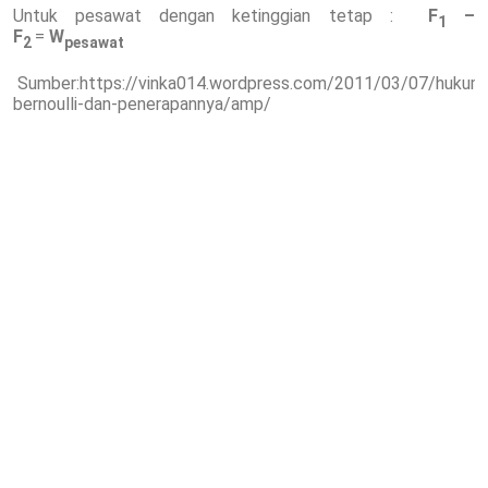
Untuk pesawat dengan ketinggian tetap :
F
–
1
F
=
W
2
pesawat
Sumber:https://vinka014.wordpress.com/2011/03/07/hukum
bernoulli-dan-penerapannya/amp/