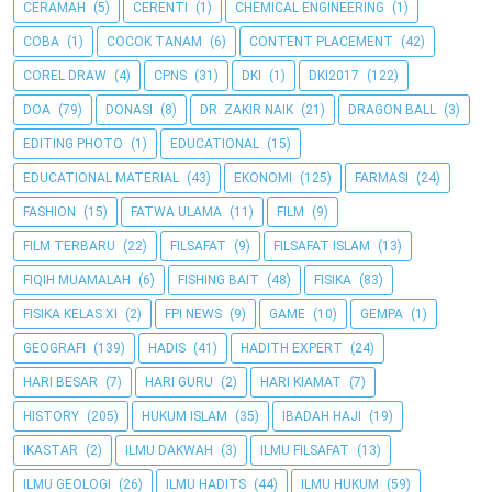
CERAMAH
(5)
CERENTI
(1)
CHEMICAL ENGINEERING
(1)
COBA
(1)
COCOK TANAM
(6)
CONTENT PLACEMENT
(42)
COREL DRAW
(4)
CPNS
(31)
DKI
(1)
DKI2017
(122)
DOA
(79)
DONASI
(8)
DR. ZAKIR NAIK
(21)
DRAGON BALL
(3)
EDITING PHOTO
(1)
EDUCATIONAL
(15)
EDUCATIONAL MATERIAL
(43)
EKONOMI
(125)
FARMASI
(24)
FASHION
(15)
FATWA ULAMA
(11)
FILM
(9)
FILM TERBARU
(22)
FILSAFAT
(9)
FILSAFAT ISLAM
(13)
FIQIH MUAMALAH
(6)
FISHING BAIT
(48)
FISIKA
(83)
FISIKA KELAS XI
(2)
FPI NEWS
(9)
GAME
(10)
GEMPA
(1)
GEOGRAFI
(139)
HADIS
(41)
HADITH EXPERT
(24)
HARI BESAR
(7)
HARI GURU
(2)
HARI KIAMAT
(7)
HISTORY
(205)
HUKUM ISLAM
(35)
IBADAH HAJI
(19)
IKASTAR
(2)
ILMU DAKWAH
(3)
ILMU FILSAFAT
(13)
ILMU GEOLOGI
(26)
ILMU HADITS
(44)
ILMU HUKUM
(59)