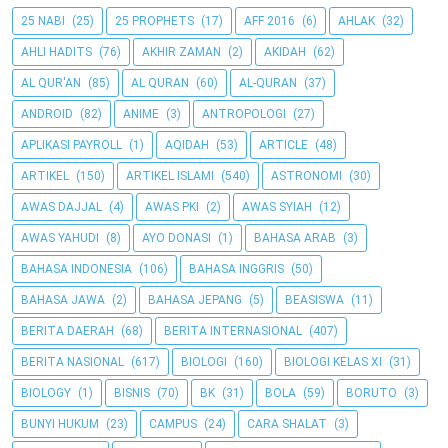
25 NABI
(25)
25 PROPHETS
(17)
AFF 2016
(6)
AHLAK
(32)
AHLI HADITS
(76)
AKHIR ZAMAN
(2)
AKIDAH
(62)
AL QUR'AN
(85)
AL QURAN
(60)
AL-QURAN
(37)
ANDROID
(82)
ANIME
(3)
ANTROPOLOGI
(27)
APLIKASI PAYROLL
(1)
AQIDAH
(53)
ARTICLE
(48)
ARTIKEL
(150)
ARTIKEL ISLAMI
(540)
ASTRONOMI
(30)
AWAS DAJJAL
(4)
AWAS PKI
(2)
AWAS SYIAH
(12)
AWAS YAHUDI
(8)
AYO DONASI
(1)
BAHASA ARAB
(3)
BAHASA INDONESIA
(106)
BAHASA INGGRIS
(50)
BAHASA JAWA
(2)
BAHASA JEPANG
(5)
BEASISWA
(11)
BERITA DAERAH
(68)
BERITA INTERNASIONAL
(407)
BERITA NASIONAL
(617)
BIOLOGI
(160)
BIOLOGI KELAS XI
(31)
BIOLOGY
(1)
BISNIS
(70)
BK
(31)
BOLA
(59)
BORUTO
(3)
BUNYI HUKUM
(23)
CAMPUS
(24)
CARA SHALAT
(3)