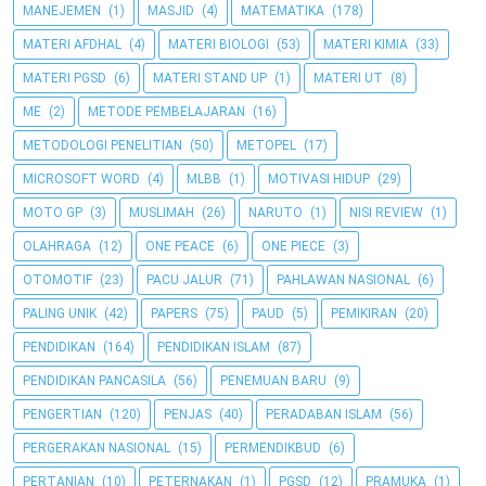
MANEJEMEN
(1)
MASJID
(4)
MATEMATIKA
(178)
MATERI AFDHAL
(4)
MATERI BIOLOGI
(53)
MATERI KIMIA
(33)
MATERI PGSD
(6)
MATERI STAND UP
(1)
MATERI UT
(8)
ME
(2)
METODE PEMBELAJARAN
(16)
METODOLOGI PENELITIAN
(50)
METOPEL
(17)
MICROSOFT WORD
(4)
MLBB
(1)
MOTIVASI HIDUP
(29)
MOTO GP
(3)
MUSLIMAH
(26)
NARUTO
(1)
NISI REVIEW
(1)
OLAHRAGA
(12)
ONE PEACE
(6)
ONE PIECE
(3)
OTOMOTIF
(23)
PACU JALUR
(71)
PAHLAWAN NASIONAL
(6)
PALING UNIK
(42)
PAPERS
(75)
PAUD
(5)
PEMIKIRAN
(20)
PENDIDIKAN
(164)
PENDIDIKAN ISLAM
(87)
PENDIDIKAN PANCASILA
(56)
PENEMUAN BARU
(9)
PENGERTIAN
(120)
PENJAS
(40)
PERADABAN ISLAM
(56)
PERGERAKAN NASIONAL
(15)
PERMENDIKBUD
(6)
PERTANIAN
(10)
PETERNAKAN
(1)
PGSD
(12)
PRAMUKA
(1)