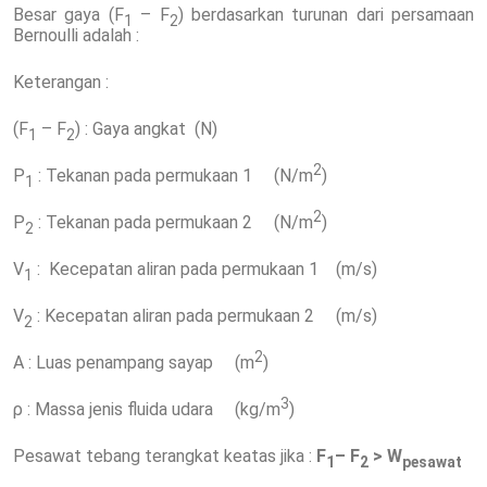
Besar gaya (F
– F
) berdasarkan turunan dari persamaan
1
2
Bernoulli adalah :
Keterangan :
(F
– F
) : Gaya angkat (N)
1
2
2
P
: Tekanan pada permukaan 1 (N/m
)
1
2
P
: Tekanan pada permukaan 2 (N/m
)
2
V
: Kecepatan aliran pada permukaan 1 (m/s)
1
V
: Kecepatan aliran pada permukaan 2 (m/s)
2
2
A : Luas penampang sayap (m
)
3
ρ : Massa jenis fluida udara (kg/m
)
Pesawat tebang terangkat keatas jika :
F
– F
> W
1
2
pesawat