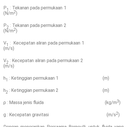
P
: Tekanan pada permukaan 1
1
2
(N/m
)
P
: Tekanan pada permukaan 2
2
2
(N/m
)
V
: Kecepatan aliran pada permukaan 1
1
(m/s)
V
: Kecepatan aliran pada permukaan 2
2
(m/s)
h
: Ketinggian permukaan 1 (m)
1
h
: Ketinggian permukaan 2 (m)
2
3
ρ : Massa jenis fluida (kg/m
)
2
g : Kecepatan gravitasi (m/s
)
Dengan menerapkan Persaama Bernoulli, untuk fluida yang