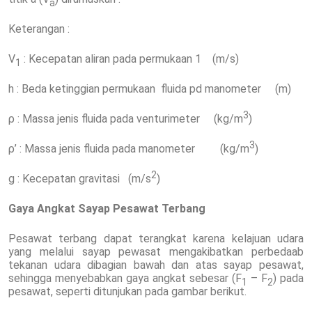
a
Keterangan :
V
: Kecepatan aliran pada permukaan 1 (m/s)
1
h : Beda ketinggian permukaan fluida pd manometer (m)
3
ρ : Massa jenis fluida pada venturimeter (kg/m
)
3
ρ’ : Massa jenis fluida pada manometer (kg/m
)
2
g : Kecepatan gravitasi (m/s
)
Gaya Angkat Sayap Pesawat Terbang
Pesawat terbang dapat terangkat karena kelajuan udara
yang melalui sayap pewasat mengakibatkan perbedaab
tekanan udara dibagian bawah dan atas sayap pesawat,
sehingga menyebabkan gaya angkat sebesar (F
– F
) pada
1
2
pesawat, seperti ditunjukan pada gambar berikut.