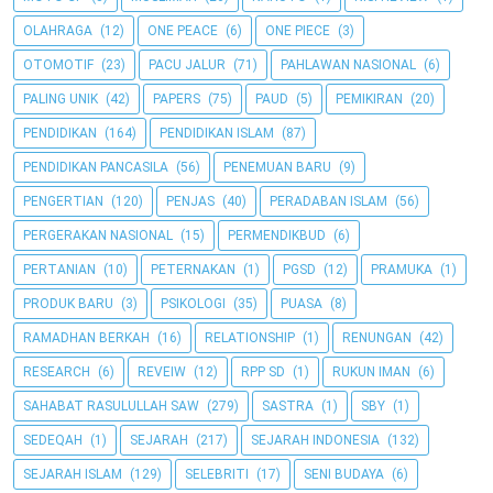
OLAHRAGA
(12)
ONE PEACE
(6)
ONE PIECE
(3)
OTOMOTIF
(23)
PACU JALUR
(71)
PAHLAWAN NASIONAL
(6)
PALING UNIK
(42)
PAPERS
(75)
PAUD
(5)
PEMIKIRAN
(20)
PENDIDIKAN
(164)
PENDIDIKAN ISLAM
(87)
PENDIDIKAN PANCASILA
(56)
PENEMUAN BARU
(9)
PENGERTIAN
(120)
PENJAS
(40)
PERADABAN ISLAM
(56)
PERGERAKAN NASIONAL
(15)
PERMENDIKBUD
(6)
PERTANIAN
(10)
PETERNAKAN
(1)
PGSD
(12)
PRAMUKA
(1)
PRODUK BARU
(3)
PSIKOLOGI
(35)
PUASA
(8)
RAMADHAN BERKAH
(16)
RELATIONSHIP
(1)
RENUNGAN
(42)
RESEARCH
(6)
REVEIW
(12)
RPP SD
(1)
RUKUN IMAN
(6)
SAHABAT RASULULLAH SAW
(279)
SASTRA
(1)
SBY
(1)
SEDEQAH
(1)
SEJARAH
(217)
SEJARAH INDONESIA
(132)
SEJARAH ISLAM
(129)
SELEBRITI
(17)
SENI BUDAYA
(6)