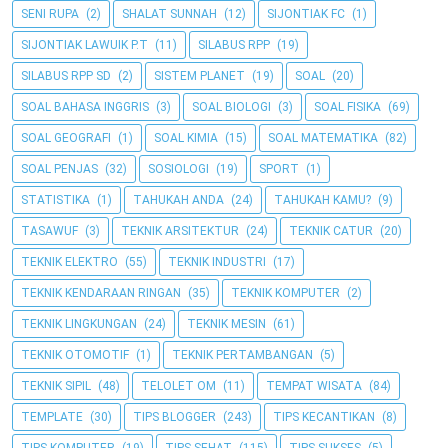
SENI RUPA
(2)
SHALAT SUNNAH
(12)
SIJONTIAK FC
(1)
SIJONTIAK LAWUIK P.T
(11)
SILABUS RPP
(19)
SILABUS RPP SD
(2)
SISTEM PLANET
(19)
SOAL
(20)
SOAL BAHASA INGGRIS
(3)
SOAL BIOLOGI
(3)
SOAL FISIKA
(69)
SOAL GEOGRAFI
(1)
SOAL KIMIA
(15)
SOAL MATEMATIKA
(82)
SOAL PENJAS
(32)
SOSIOLOGI
(19)
SPORT
(1)
STATISTIKA
(1)
TAHUKAH ANDA
(24)
TAHUKAH KAMU?
(9)
TASAWUF
(3)
TEKNIK ARSITEKTUR
(24)
TEKNIK CATUR
(20)
TEKNIK ELEKTRO
(55)
TEKNIK INDUSTRI
(17)
TEKNIK KENDARAAN RINGAN
(35)
TEKNIK KOMPUTER
(2)
TEKNIK LINGKUNGAN
(24)
TEKNIK MESIN
(61)
TEKNIK OTOMOTIF
(1)
TEKNIK PERTAMBANGAN
(5)
TEKNIK SIPIL
(48)
TELOLET OM
(11)
TEMPAT WISATA
(84)
TEMPLATE
(30)
TIPS BLOGGER
(243)
TIPS KECANTIKAN
(8)
TIPS KOMPUTER
(19)
TIPS SEHAT
(115)
TIPS SUKSES
(5)