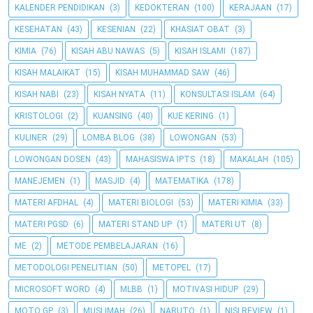
KALENDER PENDIDIKAN
(3)
KEDOKTERAN
(100)
KERAJAAN
(17)
KESEHATAN
(43)
KESENIAN
(22)
KHASIAT OBAT
(3)
KIMIA
(76)
KISAH ABU NAWAS
(5)
KISAH ISLAMI
(187)
KISAH MALAIKAT
(15)
KISAH MUHAMMAD SAW
(46)
KISAH NABI
(23)
KISAH NYATA
(11)
KONSULTASI ISLAM
(64)
KRISTOLOGI
(2)
KUANSING
(40)
KUE KERING
(1)
KULINER
(29)
LOMBA BLOG
(38)
LOWONGAN
(53)
LOWONGAN DOSEN
(43)
MAHASISWA IPTS
(18)
MAKALAH
(105)
MANEJEMEN
(1)
MASJID
(4)
MATEMATIKA
(178)
MATERI AFDHAL
(4)
MATERI BIOLOGI
(53)
MATERI KIMIA
(33)
MATERI PGSD
(6)
MATERI STAND UP
(1)
MATERI UT
(8)
ME
(2)
METODE PEMBELAJARAN
(16)
METODOLOGI PENELITIAN
(50)
METOPEL
(17)
MICROSOFT WORD
(4)
MLBB
(1)
MOTIVASI HIDUP
(29)
MOTO GP
(3)
MUSLIMAH
(26)
NARUTO
(1)
NISI REVIEW
(1)