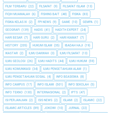
FILM TERBARU
(22)
FILSAFAT
(9)
FILSAFAT ISLAM
(13)
FIQIH MUAMALAH
(6)
FISHING BAIT
(48)
FISIKA
(83)
FISIKA KELAS XI
(2)
FPI NEWS
(9)
GAME
(10)
GEMPA
(1)
GEOGRAFI
(139)
HADIS
(41)
HADITH EXPERT
(24)
HARI BESAR
(7)
HARI GURU
(2)
HARI KIAMAT
(7)
HISTORY
(205)
HUKUM ISLAM
(35)
IBADAH HAJI
(19)
IKASTAR
(2)
ILMU DAKWAH
(3)
ILMU FILSAFAT
(13)
ILMU GEOLOGI
(26)
ILMU HADITS
(44)
ILMU HUKUM
(59)
ILMU KOMUNIKASI
(34)
ILMU PENGETAHUAN ALAM
(1)
ILMU PENGETAHUAN SOSIAL
(4)
INFO BEASISWA
(8)
INFO CAMPUS
(17)
INFO ISLAMI
(501)
INFO SEKOLAH
(5)
INFO TEKNO
(130)
INTERNASIONAL
(2)
IPTS
(47)
ISI PERJANJIAN
(2)
ISIS NEWS
(2)
ISLAMI
(2)
ISLAMIC
(22)
ISLAMIC ARTICLES
(89)
JOKOWI
(10)
JURNAL
(22)