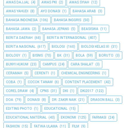
AWAS DAJJAL
(4)
AWAS PKI
(2)
AWAS SYIAH
(12)
AWAS YAHUDI
(8)
AYO DONASI
(1)
BAHASA ARAB
(3)
BAHASA INDONESIA
(106)
BAHASA INGGRIS
(50)
BAHASA JAWA
(2)
BAHASA JEPANG
(5)
BEASISWA
(11)
BERITA DAERAH
(68)
BERITA INTERNASIONAL
(407)
BERITA NASIONAL
(617)
BIOLOGI
(160)
BIOLOGI KELAS XI
(31)
BIOLOGY
(1)
BISNIS
(70)
BK
(31)
BOLA
(59)
BORUTO
(3)
BUNYI HUKUM
(23)
CAMPUS
(24)
CARA SHALAT
(3)
CERAMAH
(5)
CERENTI
(1)
CHEMICAL ENGINEERING
(1)
COBA
(1)
COCOK TANAM
(6)
CONTENT PLACEMENT
(42)
COREL DRAW
(4)
CPNS
(31)
DKI
(1)
DKI2017
(122)
DOA
(79)
DONASI
(8)
DR. ZAKIR NAIK
(21)
DRAGON BALL
(3)
EDITING PHOTO
(1)
EDUCATIONAL
(15)
EDUCATIONAL MATERIAL
(43)
EKONOMI
(125)
FARMASI
(24)
FASHION
(15)
FATWA ULAMA
(11)
FILM
(9)