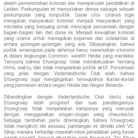
dalam pemerintahan kolonial dan memperoleh pendidikan di
Leiden. Perkumpulan ini menyatakan dirinya sebagai sebuah
perkumpulan yang nonpolitik. Dasar cita- citanya ingin
mengubah masyarakat kolonial menjadi masyarakat yang
merdeka yang berjuang untuk mencapai persamaan dengan
bagian-bagian lain dari dunia ini. Menjadi kewajiban kolonial
yang utama untuk memajukan koperasi dan solidaritas di
antara golongan-golongan yang ada. Dibayangkan, bahwa
politik emansipasi pada akhirnya harus menelurkan otonomi
di dalam lingkungan Common- wealth Hindia yang merdeka.
Ternyata bahwa Stuwgroep tidak mendiskusikan tentang
ritme, waktu, dan tidak menjalankan politik aktif. Persamaan
yang jelas dengan Vaderlandsche Club ialah, bahwa
Stuwgroep juga menginginkan terwujudnya ikatan-ikatan
yang permanen antara negeri Hindia dan Negeri Belanda.
Dibandingkan dengan Vaderlandsche Club tentu saja
Stuwgroep lebih progresif dan luas pandangannya.
Stuwgroep tidak menjalankan kampanye yang merusak
dengan menggunakan slogan-slogan yang chauvinistis.
Sebagai tambahan perlu diterangkan, bahwa Stuwgroep
tidak mengikuti ide asosiasi, pandangan ini dimiliki oleh VC.
Sikap mereka terhadap masalah missi peradaban yang besar
adalah negatif. Seperti dikatakan oleh Bousquet: “De Stuw