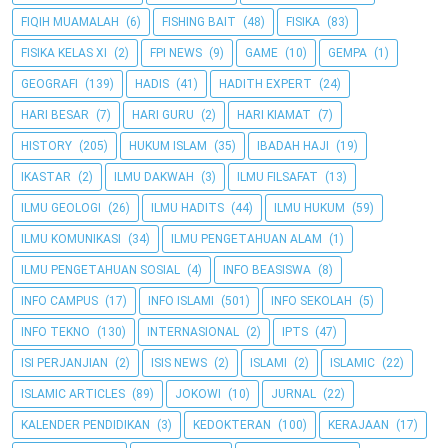
FIQIH MUAMALAH
(6)
FISHING BAIT
(48)
FISIKA
(83)
FISIKA KELAS XI
(2)
FPI NEWS
(9)
GAME
(10)
GEMPA
(1)
GEOGRAFI
(139)
HADIS
(41)
HADITH EXPERT
(24)
HARI BESAR
(7)
HARI GURU
(2)
HARI KIAMAT
(7)
HISTORY
(205)
HUKUM ISLAM
(35)
IBADAH HAJI
(19)
IKASTAR
(2)
ILMU DAKWAH
(3)
ILMU FILSAFAT
(13)
ILMU GEOLOGI
(26)
ILMU HADITS
(44)
ILMU HUKUM
(59)
ILMU KOMUNIKASI
(34)
ILMU PENGETAHUAN ALAM
(1)
ILMU PENGETAHUAN SOSIAL
(4)
INFO BEASISWA
(8)
INFO CAMPUS
(17)
INFO ISLAMI
(501)
INFO SEKOLAH
(5)
INFO TEKNO
(130)
INTERNASIONAL
(2)
IPTS
(47)
ISI PERJANJIAN
(2)
ISIS NEWS
(2)
ISLAMI
(2)
ISLAMIC
(22)
ISLAMIC ARTICLES
(89)
JOKOWI
(10)
JURNAL
(22)
KALENDER PENDIDIKAN
(3)
KEDOKTERAN
(100)
KERAJAAN
(17)