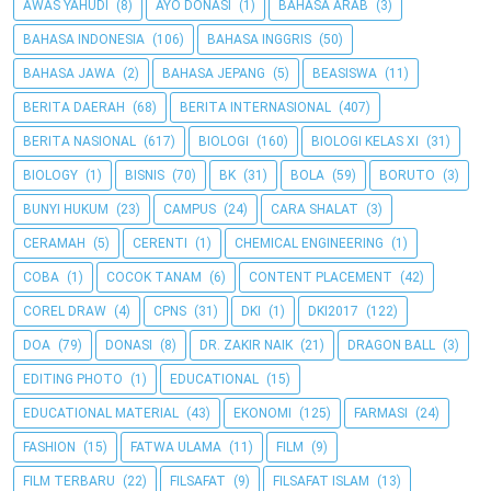
AWAS YAHUDI
(8)
AYO DONASI
(1)
BAHASA ARAB
(3)
BAHASA INDONESIA
(106)
BAHASA INGGRIS
(50)
BAHASA JAWA
(2)
BAHASA JEPANG
(5)
BEASISWA
(11)
BERITA DAERAH
(68)
BERITA INTERNASIONAL
(407)
BERITA NASIONAL
(617)
BIOLOGI
(160)
BIOLOGI KELAS XI
(31)
BIOLOGY
(1)
BISNIS
(70)
BK
(31)
BOLA
(59)
BORUTO
(3)
BUNYI HUKUM
(23)
CAMPUS
(24)
CARA SHALAT
(3)
CERAMAH
(5)
CERENTI
(1)
CHEMICAL ENGINEERING
(1)
COBA
(1)
COCOK TANAM
(6)
CONTENT PLACEMENT
(42)
COREL DRAW
(4)
CPNS
(31)
DKI
(1)
DKI2017
(122)
DOA
(79)
DONASI
(8)
DR. ZAKIR NAIK
(21)
DRAGON BALL
(3)
EDITING PHOTO
(1)
EDUCATIONAL
(15)
EDUCATIONAL MATERIAL
(43)
EKONOMI
(125)
FARMASI
(24)
FASHION
(15)
FATWA ULAMA
(11)
FILM
(9)
FILM TERBARU
(22)
FILSAFAT
(9)
FILSAFAT ISLAM
(13)