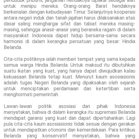
penduduk pribumi, janganlah hendaknya dipakai sebagai alat
untuk menipu mereka. Orang-orang Barat hendaknya
berkenalan dengan kebudayaan Timur. Selanjutnya kooperasi
antara negeri induk dan tanah jajahan harus dilaksanakan atas
dasar saling menghargai sifat dan tabiat mereka masing-
masing, sehingga anasir-anasir yang beraneka ragam di dalam
masyarakat Indonesia dapat hidup bersama-sama secara
harmonis di dalam kerangka persatuan yang besar: Hindia
Belanda.
Cita-cita politiknya ialah memberi tempat yang sama kepada
semua warga Hindia Belanda. Untuk maksud itu dibutuhkan
suatu ikatan yang kuat, yang hanya dapat diwujudkan kalau
kekuasaan Belanda tetap kuat. Menurut kaum asosiasionis
adalah tugas Negeri Belanda yang dipaksakan oleh sejarah
untuk menciptakan perdamaian dan ketertiban serta
menghormati pemerintah.
Lawan-lawan politik asosiasi dari pihak Indonesia
menyatakan, bahwa di dalam kerangka itu supremasi Belanda
mendapat garansi yang kuat dan dapat dipertahankan. Lagi
pula cita-cita kaum asosiasionis tidak sesuai dengan gerakan
untuk mendapatkan otonomi dan kemerdekaan. Para kritikus
Belanda yang konservatif menyatakan, bahwa yang