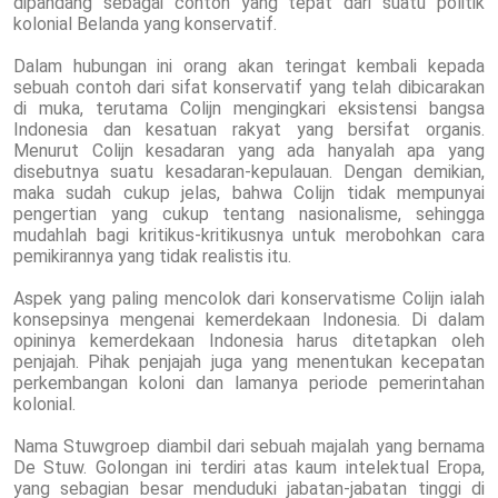
dipandang sebagai contoh yang tepat dari suatu politik
kolonial Belanda yang konservatif.
Dalam hubungan ini orang akan teringat kembali kepada
sebuah contoh dari sifat konservatif yang telah dibicarakan
di muka, terutama Colijn mengingkari eksistensi bangsa
Indonesia dan kesatuan rakyat yang bersifat organis.
Menurut Colijn kesadaran yang ada hanyalah apa yang
disebutnya suatu kesadaran-kepulauan. Dengan demikian,
maka sudah cukup jelas, bahwa Colijn tidak mempunyai
pengertian yang cukup tentang nasionalisme, sehingga
mudahlah bagi kritikus-kritikusnya untuk merobohkan cara
pemikirannya yang tidak realistis itu.
Aspek yang paling mencolok dari konservatisme Colijn ialah
konsepsinya mengenai kemerdekaan Indonesia. Di dalam
opininya kemerdekaan Indonesia harus ditetapkan oleh
penjajah. Pihak penjajah juga yang menentukan kecepatan
perkembangan koloni dan lamanya periode pemerintahan
kolonial.
Nama Stuwgroep diambil dari sebuah majalah yang bernama
De Stuw. Golongan ini terdiri atas kaum intelektual Eropa,
yang sebagian besar menduduki jabatan-jabatan tinggi di