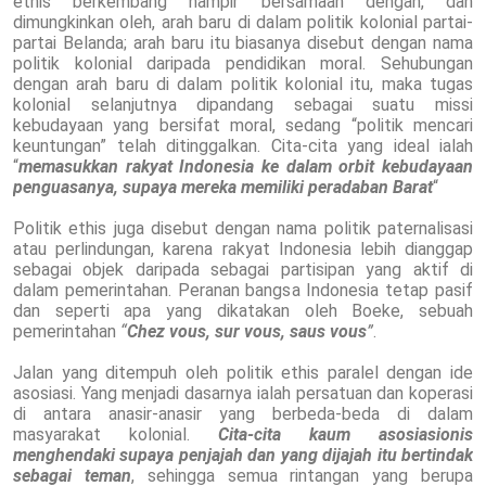
ethis berkembang hampir bersamaan dengan, dan
dimungkinkan oleh, arah baru di dalam politik kolonial partai-
partai Belanda; arah baru itu biasanya disebut dengan nama
politik kolonial daripada pendidikan moral. Sehubungan
dengan arah baru di dalam politik kolonial itu, maka tugas
kolonial selanjutnya dipandang sebagai suatu missi
kebudayaan yang bersifat moral, sedang “politik mencari
keuntungan” telah ditinggalkan. Cita-cita yang ideal ialah
“
memasukkan rakyat Indonesia ke dalam orbit kebudayaan
penguasanya, supaya mereka memiliki peradaban Barat
“
Politik ethis juga disebut dengan nama politik paternalisasi
atau perlindungan, karena rakyat Indonesia lebih dianggap
sebagai objek daripada sebagai partisipan yang aktif di
dalam pemerintahan. Peranan bangsa Indonesia tetap pasif
dan seperti apa yang dikatakan oleh Boeke, sebuah
pemerintahan
“
Chez vous, sur vous, saus vous
”
.
Jalan yang ditempuh oleh politik ethis paralel dengan ide
asosiasi. Yang menjadi dasarnya ialah persatuan dan koperasi
di antara anasir-anasir yang berbeda-beda di dalam
masyarakat kolonial.
Cita-cita kaum asosiasionis
menghendaki supaya penjajah dan yang dijajah itu bertindak
sebagai teman
, sehingga semua rintangan yang berupa