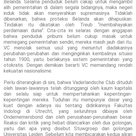
Belanda. Selama penduduk belum cakap untuk mengambil
alih pemerintahan di dalam segala bidangnya, maka negeri
induk tidak akan menyerahkan supremasinya. Tidaklah
dibenarkan, bahwa proteksi Belanda akan dihapuskan.
Tindakan itu dikatakan oleh Treub “membahayakan
perdamaian dunia”. Cita-cita ini selaras dengan anggapan
bahwa penduduk pribumi belum cukup masak untuk
memegang pemerintahan sendiri, mereka masih jauh dari itu.
VC menolak semua usul yang menuntut diadakannya
perubahan-perubahan dan menginginkan kembalinya situasi
tahun 1900, yaitu berlakunya sistem pemerintahan yang
otokratis. Dengan demikian berarti VC memandang rendah
kekuatan nasionalisme.
Perlu diterangkan di sini, bahwa Vaderlandsche Club dituduh
oleh lawan-lawannya telah ditunggangi oleh kaum kapitalis
dan selalu siap untuk mempertahankan kepentingan-
kepentingan mereka. Tuduhan itu mempunyai dasar yang
kuat dengan adanya isu tentang didirikannya Fakultas
Indologi di Utrecht, yang seluruhnya dibiayai oleh
Ondernemersbond dan oleh perusahaan-perusahaan besar.
Reaksi dan kritik yang hebat dilancarkan oleh dua golongan,
yaitu dari apa yang disebut Stuwgroep dari golongan
Universitas Leiden. Sebelum kita membicarakan kedua aliran