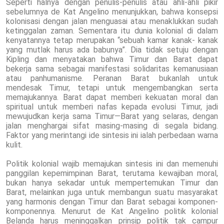
Seperti halnya dengan penulis-penulis atau ahli-ahli pikir
sebelumnya de Kat Angelino menunjukkan, bahwa konsepsi
kolonisasi dengan jalan menguasai atau menaklukkan sudah
ketinggalan zaman. Sementara itu dunia kolonial di dalam
kenyatannya tetap merupakan “sebuah kamar kanak- kanak
yang mutlak harus ada babunya”. Dia tidak setuju dengan
Kipling dan menyatakan bahwa Timur dan Barat dapat
bekerja sama sebagai manifestasi solidaritas kemanusiaan
atau panhumanisme. Peranan Barat bukanlah untuk
mendesak Timur, tetapi untuk mengembangkan serta
memajukannya. Barat dapat memberi kekuatan moral dan
spiritual untuk memberi nafas kepada evolusi Timur, jadi
mewujudkan kerja sama Timur—Barat yang selaras, dengan
jalan menghargai sifat masing-masing di segala bidang.
Faktor yang merintangi ide sintesis ini ialah perbedaan warna
kulit.
Politik kolonial wajib memajukan sintesis ini dan memenuhi
panggilan kepemimpinan Barat, terutama kewajiban moral,
bukan hanya sekadar untuk mempertemukan Timur dan
Barat, melainkan juga untuk membangun suatu masyarakat
yang harmonis dengan Timur dan Barat sebagai komponen-
komponennya. Menurut de Kat Angelino politik kolonial
Belanda harus meninggalkan prinsip politik tak campur