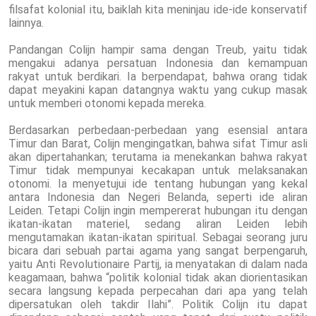
filsafat kolonial itu, baiklah kita meninjau ide-ide konservatif
lainnya.
Pandangan Colijn hampir sama dengan Treub, yaitu tidak
mengakui adanya persatuan Indonesia dan kemampuan
rakyat untuk berdikari. Ia berpendapat, bahwa orang tidak
dapat meyakini kapan datangnya waktu yang cukup masak
untuk memberi otonomi kepada mereka.
Berdasarkan perbedaan-perbedaan yang esensial antara
Timur dan Barat, Colijn mengingatkan, bahwa sifat Timur asli
akan dipertahankan; terutama ia menekankan bahwa rakyat
Timur tidak mempunyai kecakapan untuk melaksanakan
otonomi. Ia menyetujui ide tentang hubungan yang kekal
antara Indonesia dan Negeri Belanda, seperti ide aliran
Leiden. Tetapi Colijn ingin mempererat hubungan itu dengan
ikatan-ikatan materiel, sedang aliran Leiden lebih
mengutamakan ikatan-ikatan spiritual. Sebagai seorang juru
bicara dari sebuah partai agama yang sangat berpengaruh,
yaitu Anti Revolutionaire Partij, ia menyatakan di dalam nada
keagamaan, bahwa “politik kolonial tidak akan diorientasikan
secara langsung kepada perpecahan dari apa yang telah
dipersatukan oleh takdir Ilahi”. Politik Colijn itu dapat