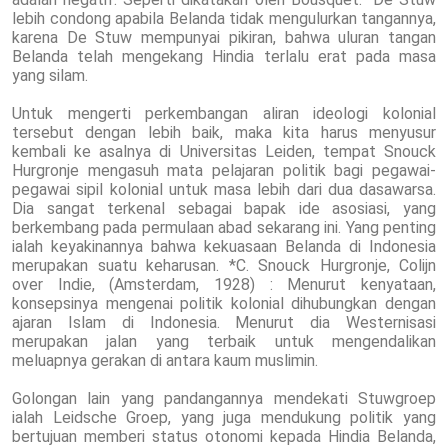
lebih condong apabila Belanda tidak mengulurkan tangannya,
karena De Stuw mempunyai pikiran, bahwa uluran tangan
Belanda telah mengekang Hindia terlalu erat pada masa
yang silam.
Untuk mengerti perkembangan aliran ideologi kolonial
tersebut dengan lebih baik, maka kita harus menyusur
kembali ke asalnya di Universitas Leiden, tempat Snouck
Hurgronje mengasuh mata pelajaran politik bagi pegawai-
pegawai sipil kolonial untuk masa lebih dari dua dasawarsa.
Dia sangat terkenal sebagai bapak ide asosiasi, yang
berkembang pada permulaan abad sekarang ini. Yang penting
ialah keyakinannya bahwa kekuasaan Belanda di Indonesia
merupakan suatu keharusan. *C. Snouck Hurgronje, Colijn
over Indie, (Amsterdam, 1928) : Menurut kenyataan,
konsepsinya mengenai politik kolonial dihubungkan dengan
ajaran Islam di Indonesia. Menurut dia Westernisasi
merupakan jalan yang terbaik untuk mengendalikan
meluapnya gerakan di antara kaum muslimin.
Golongan lain yang pandangannya mendekati Stuwgroep
ialah Leidsche Groep, yang juga mendukung politik yang
bertujuan memberi status otonomi kepada Hindia Belanda,