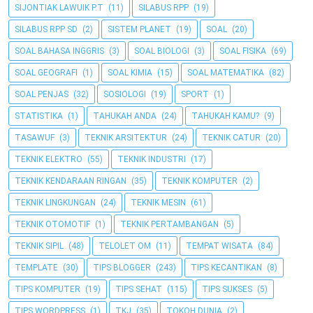
SIJONTIAK LAWUIK P.T
(11)
SILABUS RPP
(19)
SILABUS RPP SD
(2)
SISTEM PLANET
(19)
SOAL
(20)
SOAL BAHASA INGGRIS
(3)
SOAL BIOLOGI
(3)
SOAL FISIKA
(69)
SOAL GEOGRAFI
(1)
SOAL KIMIA
(15)
SOAL MATEMATIKA
(82)
SOAL PENJAS
(32)
SOSIOLOGI
(19)
SPORT
(1)
STATISTIKA
(1)
TAHUKAH ANDA
(24)
TAHUKAH KAMU?
(9)
TASAWUF
(3)
TEKNIK ARSITEKTUR
(24)
TEKNIK CATUR
(20)
TEKNIK ELEKTRO
(55)
TEKNIK INDUSTRI
(17)
TEKNIK KENDARAAN RINGAN
(35)
TEKNIK KOMPUTER
(2)
TEKNIK LINGKUNGAN
(24)
TEKNIK MESIN
(61)
TEKNIK OTOMOTIF
(1)
TEKNIK PERTAMBANGAN
(5)
TEKNIK SIPIL
(48)
TELOLET OM
(11)
TEMPAT WISATA
(84)
TEMPLATE
(30)
TIPS BLOGGER
(243)
TIPS KECANTIKAN
(8)
TIPS KOMPUTER
(19)
TIPS SEHAT
(115)
TIPS SUKSES
(5)
TIPS WORDPRESS
(1)
TKJ
(35)
TOKOH DUNIA
(2)