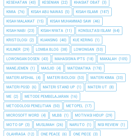
KESEHATAN
(43)
KESENIAN
(22)
KHASIAT OBAT
(3)
KIMIA
(76)
KISAH ABU NAWAS
(5)
KISAH ISLAMI
(187)
KISAH MALAIKAT
(15)
KISAH MUHAMMAD SAW
(46)
KISAH NABI
(23)
KISAH NYATA
(11)
KONSULTASI ISLAM
(64)
KRISTOLOGI
(2)
KUANSING
(40)
KUE KERING
(1)
KULINER
(29)
LOMBA BLOG
(38)
LOWONGAN
(53)
LOWONGAN DOSEN
(43)
MAHASISWA IPTS
(18)
MAKALAH
(105)
MANEJEMEN
(1)
MASJID
(4)
MATEMATIKA
(178)
MATERI AFDHAL
(4)
MATERI BIOLOGI
(53)
MATERI KIMIA
(33)
MATERI PGSD
(6)
MATERI STAND UP
(1)
MATERI UT
(8)
ME
(2)
METODE PEMBELAJARAN
(16)
METODOLOGI PENELITIAN
(50)
METOPEL
(17)
MICROSOFT WORD
(4)
MLBB
(1)
MOTIVASI HIDUP
(29)
MOTO GP
(3)
MUSLIMAH
(26)
NARUTO
(1)
NISI REVIEW
(1)
OLAHRAGA
(12)
ONE PEACE
(6)
ONE PIECE
(3)