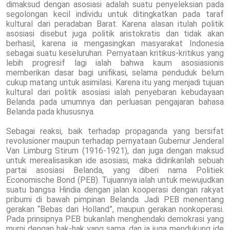
dimaksud dengan asosiasi adalah suatu penyeleksian pada
segolongan kecil individu untuk ditingkatkan pada taraf
kultural dari peradaban Barat. Karena alasan itulah politik
asosiasi disebut juga politik aristokratis dan tidak akan
berhasil, karena ia mengasingkan masyarakat Indonesia
sebagai suatu keseluruhan. Pernyataan kritikus-kritikus yang
lebih progresif lagi ialah bahwa kaum asosiasionis
memberikan dasar bagi unifikasi, selama penduduk belum
cukup matang untuk asimilasi. Karena itu yang menjadi tujuan
kultural dari politik asosiasi ialah penyebaran kebudayaan
Belanda pada umumnya dan perluasan pengajaran bahasa
Belanda pada khususnya.
Sebagai reaksi, baik terhadap propaganda yang bersifat
revolusioner maupun terhadap pernyataan Gubernur Jenderal
Van Limburg Stirum (1916-1921), dan juga dengan maksud
untuk merealisasikan ide asosiasi, maka didirikanlah sebuah
partai asosiasi Belanda, yang diberi nama Politiek
Economische Bond (PEB). Tujuannya ialah untuk mewujudkan
suatu bangsa Hindia dengan jalan kooperasi dengan rakyat
pribumi di bawah pimpinan Belanda. Jadi PEB menentang
gerakan “Bebas dari Holland”, maupun gerakan nonkoperasi.
Pada prinsipnya PEB bukanlah menghendaki demokrasi yang
murni dengan hak-hak yang sama, dan ia juga mendukung ide