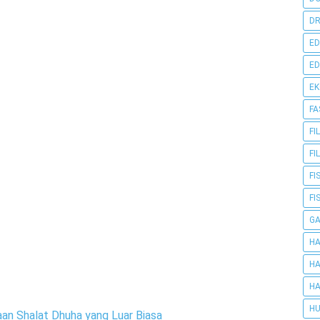
DR
ED
ED
E
FA
FI
FI
FI
FI
G
HA
HA
HA
HU
an Shalat Dhuha yang Luar Biasa