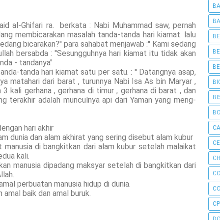
BA
BA
d al-Ghifari ra. berkata : Nabi Muhammad saw, pernah
ang membicarakan masalah tanda-tanda hari kiamat. lalu
BE
 sedang bicarakan?'' para sahabat menjawab :'' Kami sedang
BE
llah bersabda : ''Sesungguhnya hari kiamat itu tidak akan
anda - tandanya"
BE
-tanda hari kiamat satu per satu. : '' Datangnya asap,
nya matahari dari barat , turunnya Nabi Isa As bin Maryar ,
BI
 3 kali gerhana , gerhana di timur , gerhana di barat , dan
BI
ang terakhir adalah munculnya api dari Yaman yang meng-
B
engan hari akhir
C
lam dunia dan alam akhirat yang sering disebut alam kubur
C
at manusia di bangkitkan dari alam kubur setelah malaikat
dua kali.
CH
lkan manusia dipadang maksyar setelah di bangkitkan dari
lah.
C
 amal perbuatan manusia hidup di dunia.
C
n amal baik dan amal buruk.
CP
D