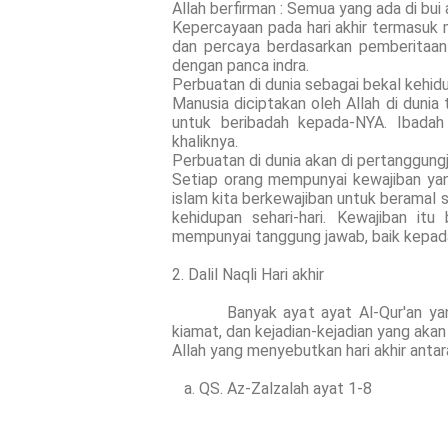
Allah berfirman : Semua yang ada di bui
Kepercayaan pada hari akhir termasuk m
dan percaya berdasarkan pemberitaan
dengan panca indra.
Perbuatan di dunia sebagai bekal kehidu
Manusia diciptakan oleh Allah di dunia 
untuk beribadah kepada-NYA. Ibadah
khaliknya.
Perbuatan di dunia akan di pertanggung
Setiap orang mempunyai kewajiban yan
islam kita berkewajiban untuk beramal 
kehidupan sehari-hari. Kewajiban it
mempunyai tanggung jawab, baik kepada 
2. Dalil Naqli Hari akhir
Banyak ayat ayat Al-Qur'an yang m
kiamat, dan kejadian-kejadian yang akan
Allah yang menyebutkan hari akhir antara
a. QS. Az-Zalzalah ayat 1-8