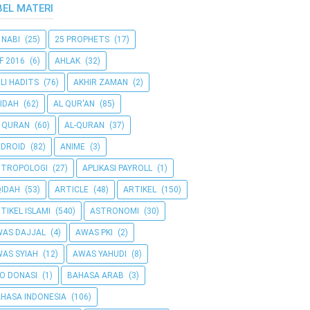
BEL MATERI
 NABI
(25)
25 PROPHETS
(17)
F 2016
(6)
AHLAK
(32)
LI HADITS
(76)
AKHIR ZAMAN
(2)
IDAH
(62)
AL QUR'AN
(85)
 QURAN
(60)
AL-QURAN
(37)
DROID
(82)
ANIME
(3)
NTROPOLOGI
(27)
APLIKASI PAYROLL
(1)
IDAH
(53)
ARTICLE
(48)
ARTIKEL
(150)
TIKEL ISLAMI
(540)
ASTRONOMI
(30)
AS DAJJAL
(4)
AWAS PKI
(2)
AS SYIAH
(12)
AWAS YAHUDI
(8)
O DONASI
(1)
BAHASA ARAB
(3)
HASA INDONESIA
(106)