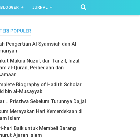
BLOGGER
JURNAL
TERI POPULER
lah Pengertian Al Syamsiah dan Al
mariyah
ikut Makna Nuzul, dan Tanzil, Inzal,
am al-Quran, Perbedaan dan
samaan
plete Biography of Hadith Scholar
id bin al-Musayyab
at .. Pristiwa Sebelum Turunnya Dajjal
kum Merayakan Hari Kemerdekaan di
lam Islam
i-hari Baik untuk Membeli Barang
urut Ajaran Islam