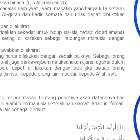
 akan binasa (Q.s Ar Rahman:26)
asalah sam'iyyat , yaitu masalah yang hanya kita ketahui
 Al-quran dan hadis semata dan tidak dapat dibuktikan
pan di akhirat
tidaklah sekedar untuk hidup sia-sia, tetapi diberi amanat
 sering di katakan sebagai hubungan manusia dengan
jawabkan di akhirat
g harus dilakukan dengan sebaik-baiknya. Sebagai orang
soleh,juga berkewajiban melaksanakan ajaran agama dalam
u baru dapat di lakukan dengan baik jika setiap orang
dirinya , kepada orang lain, maupun kepada Allah swt.
enceritakan tentang peristiwa akan datangnya hari
 di alami oleh manusia setelah hari kiamat. Adapun firman
 lain sebagai berikut.
إِذَا زُلْزِلَتِ الأرْضُ زِلْزَالَهَا
وَأَخْرَجَتِ الأرْضُ أَثْقَالَهَا