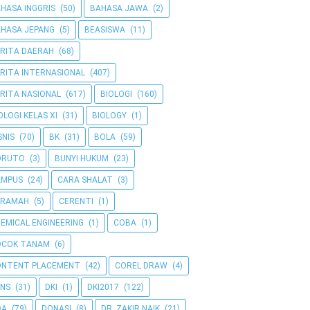
HASA INGGRIS
(50)
BAHASA JAWA
(2)
HASA JEPANG
(5)
BEASISWA
(11)
RITA DAERAH
(68)
RITA INTERNASIONAL
(407)
RITA NASIONAL
(617)
BIOLOGI
(160)
OLOGI KELAS XI
(31)
BIOLOGY
(1)
SNIS
(70)
BK
(31)
BOLA
(59)
ORUTO
(3)
BUNYI HUKUM
(23)
AMPUS
(24)
CARA SHALAT
(3)
ERAMAH
(5)
CERENTI
(1)
EMICAL ENGINEERING
(1)
COBA
(1)
OCOK TANAM
(6)
ONTENT PLACEMENT
(42)
COREL DRAW
(4)
NS
(31)
DKI
(1)
DKI2017
(122)
OA
(79)
DONASI
(8)
DR. ZAKIR NAIK
(21)