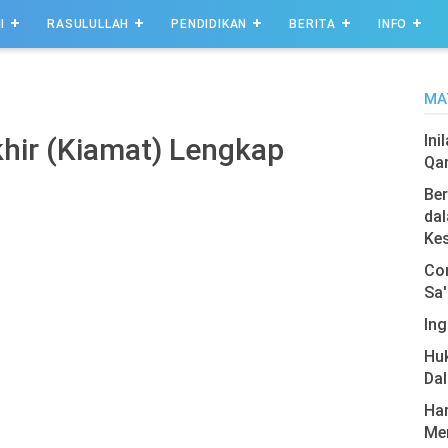
I
RASULULLAH
PENDIDIKAN
BERITA
INFO
MA
Ini
hir (Kiamat) Lengkap
Qa
Ber
dal
Ke
Com
Sa'
Ing
Hu
Da
Har
Men