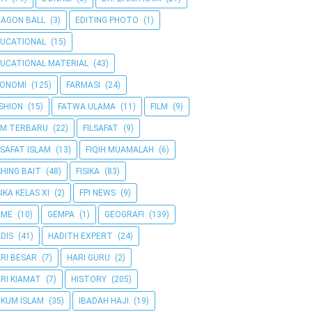
AGON BALL
(3)
EDITING PHOTO
(1)
UCATIONAL
(15)
UCATIONAL MATERIAL
(43)
KONOMI
(125)
FARMASI
(24)
SHION
(15)
FATWA ULAMA
(11)
FILM
(9)
LM TERBARU
(22)
FILSAFAT
(9)
LSAFAT ISLAM
(13)
FIQIH MUAMALAH
(6)
SHING BAIT
(48)
FISIKA
(83)
SIKA KELAS XI
(2)
FPI NEWS
(9)
AME
(10)
GEMPA
(1)
GEOGRAFI
(139)
DIS
(41)
HADITH EXPERT
(24)
RI BESAR
(7)
HARI GURU
(2)
RI KIAMAT
(7)
HISTORY
(205)
KUM ISLAM
(35)
IBADAH HAJI
(19)