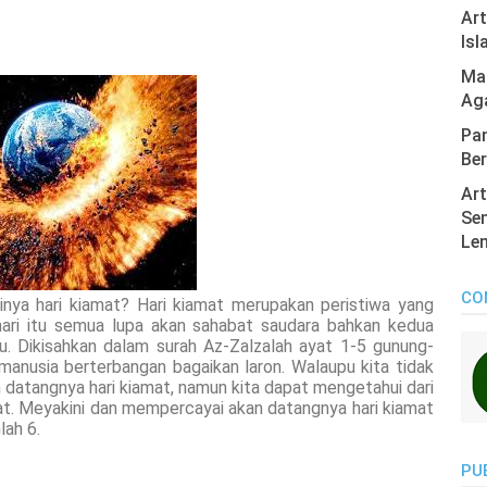
Ar
Isl
Mas
Ag
Pan
Ber
Art
Sen
Len
CO
nya hari kiamat? Hari kiamat merupakan peristiwa yang
ari itu semua lupa akan sahabat saudara bahkan kedua
tu. Dikisahkan dalam surah Az-Zalzalah ayat 1-5 gunung-
manusia berterbangan bagaikan laron. Walaupu kita tidak
datangnya hari kiamat, namun kita dapat mengetahui dari
at. Meyakini dan mempercayai akan datangnya hari kiamat
lah 6.
PU