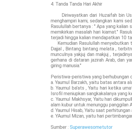
4. Tanda Tanda Hari Akhir
Diriwayatkan dari Huzaifah bin Usai
menghampiri kami, sedangkan kami sed
Rasulullah bertanya : '' Apa yang kalian
memikirkan masalah hari kiamat." Rasulu
terjadi hingga kalian mendapatkan 10 t
Kemudian Rasulullah menyebutkan tanda
Dajjal , Bintang bintang melata , terbit
munculnya yakjuj dan makjuj , terjadinya
gerhana di dataran jazirah Arab, dan y
giring manusia."
Peristiwa-peristiwa yang berhubungan d
a. Yaumul Barzakh, yaitu batas antara a
b. Yaumul ba'ats , Yaitu hari ketika um
Isrofil meniupkan sangkakalanya yang ke
c. Yaumul Makhsyar, Yaitu hari dikumpu
alam kubur untuk menunggu panggilan Al
d. Yaumul Hisab, Yaitu saat perhitungan
e. YAumul Mizan, yaitu hari pertimbanga
Sumber :
Superawesometutor