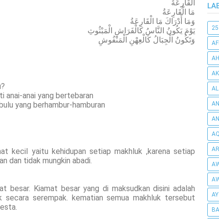
الْقَارِعَةُ
LA
مَا الْقَارِعَةُ
وَمَا أَدْرَاكَ مَا الْقَارِعَةُ
25
يَوْمَ يَكُونُ النَّاسُ كَالْفَرَاشِ الْمَبْثُوثِ
وَتَكُونُ الْجِبَالُ كَالْعِهْنِ الْمَنْفُوشِ
AF
AH
AK
u?
AL
i anai-anai yang bertebaran
 bulu yang berhambur-hamburan
AN
A
AQ
AR
kecil yaitu kehidupan setiap makhluk ,karena setiap
n dan tidak mungkin abadi.
AW
AW
esar. Kiamat besar yang di maksudkan disini adalah
AY
uk secara serempak. kematian semua makhluk tersebut
esta.
BA