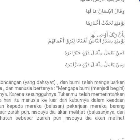
وَقَالَ الإنْسَانُ مَا لَهَا
يَوْمَئِذٍ تُحَدِّثُ أَخْبَارَهَا
بِأَنَّ رَبَّكَ أَوْحَى لَهَا
يَوْمَئِذٍ يَصْدُرُ النَّاسُ أَشْتَاتًا لِيُرَوْا أَعْمَالَهُمْ
فَمَنْ يَعْمَلْ مِثْقَالَ ذَرَّةٍ خَيْرًا يَرَهُ
وَمَنْ يَعْمَلْ مِثْقَالَ ذَرَّةٍ شَرًّا يَرَهُ
ncangan (yang dahsyat) , dan bumi telah mengeluarkan
 , dan manusia bertanya : ''Mengapa bumi (menjadi begini)
itanya, Karena sesungguhnya Tuhanmu telah memerintahkan
a hari itu manusia ke luar dari kuburnya dalam keadaan
an kepada mereka (balasan) pekerjaan mereka, barang
r zarah pun, niscaya dia akan melihat (balasan)nya, dan
hatan sebesar zarrah pun ,niscaya dia akan melihat