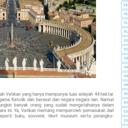
E
FA
FI
FI
FI
FI
G
HA
HA
HA
alah Vatikan yang hanya mempunyai luas wilayah 44 hektar.
HU
gama Katolik dan berasal dari negara-negara lain. Namun
IK
mungkin banyak orang yang sudah mengetahuinya dalam
ara ini. Ya, Vatikan memang memperoleh pemasukan dari
IL
eperti buku, souvenir, tiket museum serta perangko-
IL