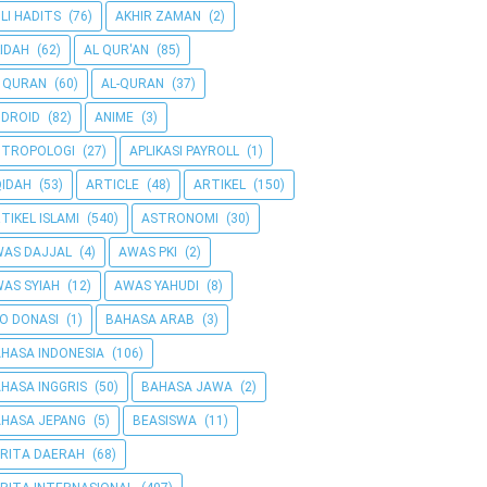
LI HADITS
(76)
AKHIR ZAMAN
(2)
IDAH
(62)
AL QUR'AN
(85)
 QURAN
(60)
AL-QURAN
(37)
DROID
(82)
ANIME
(3)
NTROPOLOGI
(27)
APLIKASI PAYROLL
(1)
IDAH
(53)
ARTICLE
(48)
ARTIKEL
(150)
TIKEL ISLAMI
(540)
ASTRONOMI
(30)
AS DAJJAL
(4)
AWAS PKI
(2)
AS SYIAH
(12)
AWAS YAHUDI
(8)
O DONASI
(1)
BAHASA ARAB
(3)
HASA INDONESIA
(106)
HASA INGGRIS
(50)
BAHASA JAWA
(2)
HASA JEPANG
(5)
BEASISWA
(11)
RITA DAERAH
(68)