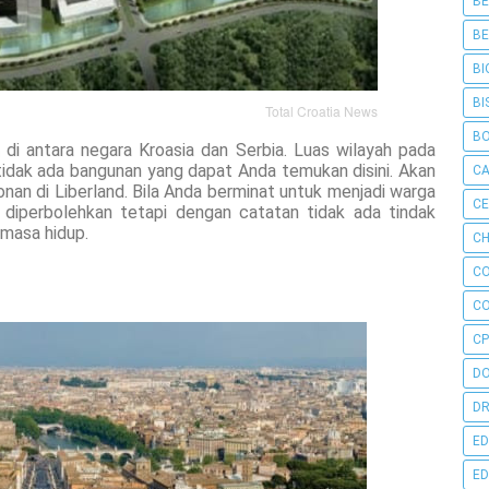
BE
BE
BI
BI
Total Croatia News
B
 di antara negara Kroasia dan Serbia. Luas wilayah pada
n tidak ada bangunan yang dapat Anda temukan disini. Akan
C
onan di Liberland. Bila Anda berminat untuk menjadi warga
C
t diperbolehkan tetapi dengan catatan tidak ada tindak
emasa hidup.
CH
C
C
CP
D
DR
ED
ED