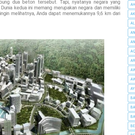
bung dua beton tersebut. Tapi, nyatanya negara yang
AH
 Dunia kedua ini memang merupakan negara dan memiliki
a ingin melihatnya, Anda dapat menemukannya 9,6 km dari
AK
AL
AN
A
AQ
AR
AW
AW
AY
BA
BA
BA
BE