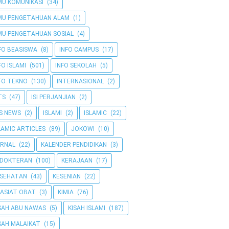
MU KOMUNIKASI
(34)
MU PENGETAHUAN ALAM
(1)
MU PENGETAHUAN SOSIAL
(4)
FO BEASISWA
(8)
INFO CAMPUS
(17)
FO ISLAMI
(501)
INFO SEKOLAH
(5)
FO TEKNO
(130)
INTERNASIONAL
(2)
TS
(47)
ISI PERJANJIAN
(2)
IS NEWS
(2)
ISLAMI
(2)
ISLAMIC
(22)
LAMIC ARTICLES
(89)
JOKOWI
(10)
RNAL
(22)
KALENDER PENDIDIKAN
(3)
EDOKTERAN
(100)
KERAJAAN
(17)
ESEHATAN
(43)
KESENIAN
(22)
ASIAT OBAT
(3)
KIMIA
(76)
SAH ABU NAWAS
(5)
KISAH ISLAMI
(187)
SAH MALAIKAT
(15)