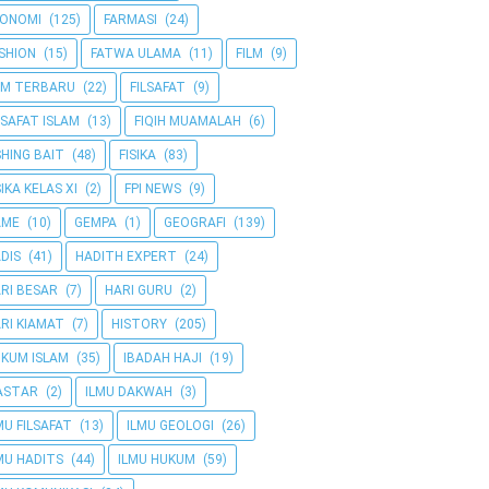
KONOMI
(125)
FARMASI
(24)
SHION
(15)
FATWA ULAMA
(11)
FILM
(9)
LM TERBARU
(22)
FILSAFAT
(9)
LSAFAT ISLAM
(13)
FIQIH MUAMALAH
(6)
SHING BAIT
(48)
FISIKA
(83)
SIKA KELAS XI
(2)
FPI NEWS
(9)
AME
(10)
GEMPA
(1)
GEOGRAFI
(139)
DIS
(41)
HADITH EXPERT
(24)
RI BESAR
(7)
HARI GURU
(2)
RI KIAMAT
(7)
HISTORY
(205)
KUM ISLAM
(35)
IBADAH HAJI
(19)
ASTAR
(2)
ILMU DAKWAH
(3)
MU FILSAFAT
(13)
ILMU GEOLOGI
(26)
MU HADITS
(44)
ILMU HUKUM
(59)