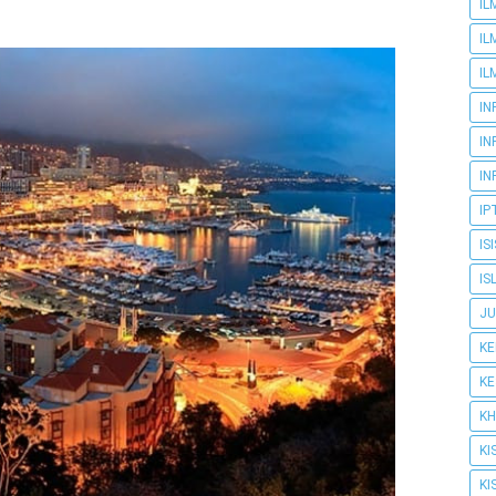
IL
IL
IL
IN
IN
IN
IP
IS
IS
JU
K
K
KH
KI
KI