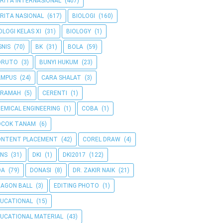
RITA INTERNASIONAL
(407)
RITA NASIONAL
(617)
BIOLOGI
(160)
OLOGI KELAS XI
(31)
BIOLOGY
(1)
SNIS
(70)
BK
(31)
BOLA
(59)
ORUTO
(3)
BUNYI HUKUM
(23)
AMPUS
(24)
CARA SHALAT
(3)
ERAMAH
(5)
CERENTI
(1)
EMICAL ENGINEERING
(1)
COBA
(1)
OCOK TANAM
(6)
ONTENT PLACEMENT
(42)
COREL DRAW
(4)
NS
(31)
DKI
(1)
DKI2017
(122)
OA
(79)
DONASI
(8)
DR. ZAKIR NAIK
(21)
AGON BALL
(3)
EDITING PHOTO
(1)
UCATIONAL
(15)
UCATIONAL MATERIAL
(43)