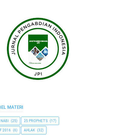
BEL MATERI
 NABI
(25)
25 PROPHETS
(17)
F 2016
(6)
AHLAK
(32)