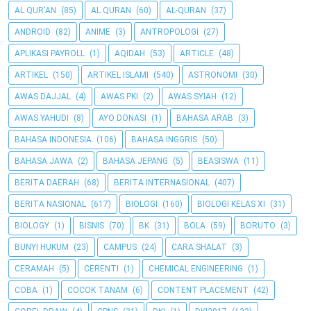
AL QUR'AN
(85)
AL QURAN
(60)
AL-QURAN
(37)
ANDROID
(82)
ANIME
(3)
ANTROPOLOGI
(27)
APLIKASI PAYROLL
(1)
AQIDAH
(53)
ARTICLE
(48)
ARTIKEL
(150)
ARTIKEL ISLAMI
(540)
ASTRONOMI
(30)
AWAS DAJJAL
(4)
AWAS PKI
(2)
AWAS SYIAH
(12)
AWAS YAHUDI
(8)
AYO DONASI
(1)
BAHASA ARAB
(3)
BAHASA INDONESIA
(106)
BAHASA INGGRIS
(50)
BAHASA JAWA
(2)
BAHASA JEPANG
(5)
BEASISWA
(11)
BERITA DAERAH
(68)
BERITA INTERNASIONAL
(407)
BERITA NASIONAL
(617)
BIOLOGI
(160)
BIOLOGI KELAS XI
(31)
BIOLOGY
(1)
BISNIS
(70)
BK
(31)
BOLA
(59)
BORUTO
(3)
BUNYI HUKUM
(23)
CAMPUS
(24)
CARA SHALAT
(3)
CERAMAH
(5)
CERENTI
(1)
CHEMICAL ENGINEERING
(1)
COBA
(1)
COCOK TANAM
(6)
CONTENT PLACEMENT
(42)