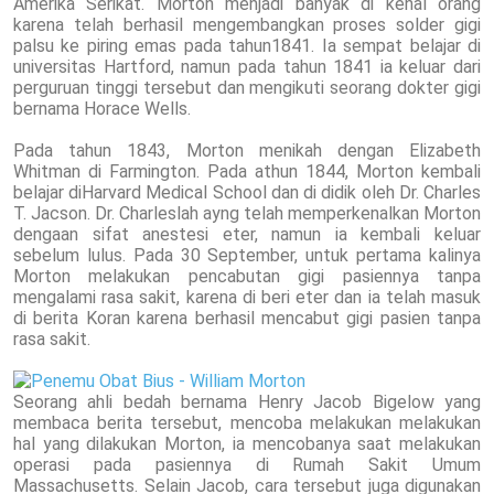
Amerika Serikat. Morton menjadi banyak di kenal orang
karena telah berhasil mengembangkan proses solder gigi
palsu ke piring emas pada tahun1841. Ia sempat belajar di
universitas Hartford, namun pada tahun 1841 ia keluar dari
perguruan tinggi tersebut dan mengikuti seorang dokter gigi
bernama Horace Wells.
Pada tahun 1843, Morton menikah dengan Elizabeth
Whitman di Farmington. Pada athun 1844, Morton kembali
belajar diHarvard Medical School dan di didik oleh Dr. Charles
T. Jacson. Dr. Charleslah ayng telah memperkenalkan Morton
dengaan sifat anestesi eter, namun ia kembali keluar
sebelum lulus. Pada 30 September, untuk pertama kalinya
Morton melakukan pencabutan gigi pasiennya tanpa
mengalami rasa sakit, karena di beri eter dan ia telah masuk
di berita Koran karena berhasil mencabut gigi pasien tanpa
rasa sakit.
Seorang ahli bedah bernama Henry Jacob Bigelow yang
membaca berita tersebut, mencoba melakukan melakukan
hal yang dilakukan Morton, ia mencobanya saat melakukan
operasi pada pasiennya di Rumah Sakit Umum
Massachusetts. Selain Jacob, cara tersebut juga digunakan