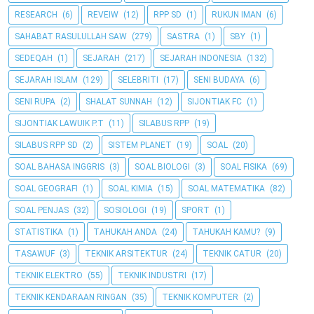
RESEARCH
(6)
REVEIW
(12)
RPP SD
(1)
RUKUN IMAN
(6)
SAHABAT RASULULLAH SAW
(279)
SASTRA
(1)
SBY
(1)
SEDEQAH
(1)
SEJARAH
(217)
SEJARAH INDONESIA
(132)
SEJARAH ISLAM
(129)
SELEBRITI
(17)
SENI BUDAYA
(6)
SENI RUPA
(2)
SHALAT SUNNAH
(12)
SIJONTIAK FC
(1)
SIJONTIAK LAWUIK P.T
(11)
SILABUS RPP
(19)
SILABUS RPP SD
(2)
SISTEM PLANET
(19)
SOAL
(20)
SOAL BAHASA INGGRIS
(3)
SOAL BIOLOGI
(3)
SOAL FISIKA
(69)
SOAL GEOGRAFI
(1)
SOAL KIMIA
(15)
SOAL MATEMATIKA
(82)
SOAL PENJAS
(32)
SOSIOLOGI
(19)
SPORT
(1)
STATISTIKA
(1)
TAHUKAH ANDA
(24)
TAHUKAH KAMU?
(9)
TASAWUF
(3)
TEKNIK ARSITEKTUR
(24)
TEKNIK CATUR
(20)
TEKNIK ELEKTRO
(55)
TEKNIK INDUSTRI
(17)
TEKNIK KENDARAAN RINGAN
(35)
TEKNIK KOMPUTER
(2)