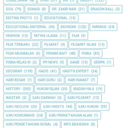
COREL DRAW
(4)
CPNS
(31)
DKI
(1)
DKI2017
(122)
DOA
(79)
DONASI
(8)
DR. ZAKIR NAIK
(21)
DRAGON BALL
(3)
EDITING PHOTO
(1)
EDUCATIONAL
(15)
EDUCATIONAL MATERIAL
(43)
EKONOMI
(125)
FARMASI
(24)
FASHION
(15)
FATWA ULAMA
(11)
FILM
(9)
FILM TERBARU
(22)
FILSAFAT
(9)
FILSAFAT ISLAM
(13)
FIQIH MUAMALAH
(6)
FISHING BAIT
(48)
FISIKA
(83)
FISIKA KELAS XI
(2)
FPI NEWS
(9)
GAME
(10)
GEMPA
(1)
GEOGRAFI
(139)
HADIS
(41)
HADITH EXPERT
(24)
HARI BESAR
(7)
HARI GURU
(2)
HARI KIAMAT
(7)
HISTORY
(205)
HUKUM ISLAM
(35)
IBADAH HAJI
(19)
IKASTAR
(2)
ILMU DAKWAH
(3)
ILMU FILSAFAT
(13)
ILMU GEOLOGI
(26)
ILMU HADITS
(44)
ILMU HUKUM
(59)
ILMU KOMUNIKASI
(34)
ILMU PENGETAHUAN ALAM
(1)
ILMU PENGETAHUAN SOSIAL
(4)
INFO BEASISWA
(8)