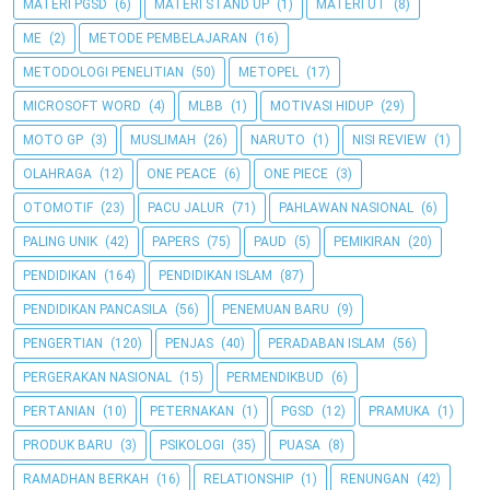
MATERI PGSD
(6)
MATERI STAND UP
(1)
MATERI UT
(8)
ME
(2)
METODE PEMBELAJARAN
(16)
METODOLOGI PENELITIAN
(50)
METOPEL
(17)
MICROSOFT WORD
(4)
MLBB
(1)
MOTIVASI HIDUP
(29)
MOTO GP
(3)
MUSLIMAH
(26)
NARUTO
(1)
NISI REVIEW
(1)
OLAHRAGA
(12)
ONE PEACE
(6)
ONE PIECE
(3)
OTOMOTIF
(23)
PACU JALUR
(71)
PAHLAWAN NASIONAL
(6)
PALING UNIK
(42)
PAPERS
(75)
PAUD
(5)
PEMIKIRAN
(20)
PENDIDIKAN
(164)
PENDIDIKAN ISLAM
(87)
PENDIDIKAN PANCASILA
(56)
PENEMUAN BARU
(9)
PENGERTIAN
(120)
PENJAS
(40)
PERADABAN ISLAM
(56)
PERGERAKAN NASIONAL
(15)
PERMENDIKBUD
(6)
PERTANIAN
(10)
PETERNAKAN
(1)
PGSD
(12)
PRAMUKA
(1)
PRODUK BARU
(3)
PSIKOLOGI
(35)
PUASA
(8)
RAMADHAN BERKAH
(16)
RELATIONSHIP
(1)
RENUNGAN
(42)