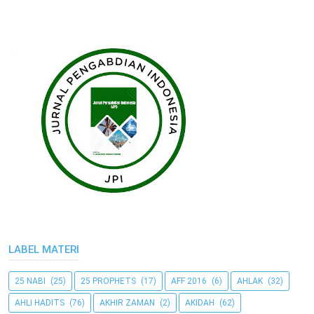
LABEL MATERI
25 NABI
(25)
25 PROPHETS
(17)
AFF 2016
(6)
AHLAK
(32)
AHLI HADITS
(76)
AKHIR ZAMAN
(2)
AKIDAH
(62)