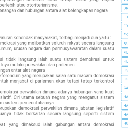
rlebih atau otoriterianisme.
DR
enangan dan hubungan antara alat kelengkapan negara
ED
ED
E
aluran kehendak masyarakat, terbagi menjadi dua yaitu :
mokrasi yang melibatkan seluruh rakyat secara langsung
FA
 umum, urusan negara dan permusyawaratan dalam suatu
FI
i tidak langsung ialah suatu sistem demokrasi untuk
FI
tnya melalui perwakilan dari parlemen.
ungan antar alat negara
FI
referendum yang merupakan salah satu macam demokrasi
FI
ntuk menjabat di parlemen, akan tetapi tetap terkontrol
G
emokrasi perwakilan dimana adanya hubungan yang kuat
islatif. Ciri utama sebuah negara yang menganut sistem
HA
lam sistem pemerintahannya.
HA
upakan demokrasi perwakilan dimana jabatan legislatif
duanya tidak berkaitan secara langsung seperti sistem
HA
HU
kyat yang dimaksud ialah gabungan antara demokrasi