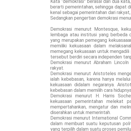
Kata “demokrasi” berasal dari dua kata
berarti pemerintahan, sehingga dapat di
kenal sebagai pemerintahan dari rakyat,
Sedangkan pengertian demokrasi menurut
Demokrasi menurut Montesque, kekua
lembaga atau institusi yang berbeda da
yang merupakan pemegang kekuasaaan
memiliki kekuasaan dalam melaksanak
memegang kekuasaan untuk mengadili p
tersebut berdiri secara independen tanpa
Demokrasi menurut Abraham Lincoln y
rakyat.
Demokrasi menurut Aristoteles menge
ialah kebebasan, karena hanya melalu
kekuasaan didalam negaranya. Arist
kebebasan dalam memilih cara hidupnya
Demokrasi menurut H. Harris Soche
kekuasaan pemerintahan melekat p
mempertahankan, mengatur dan melind
diserahkan untuk memerintah.
Demokrasi menurut International Comm
dalam membuat suatu keputusan politi
yang terpilih dalam suatu proses pemilu