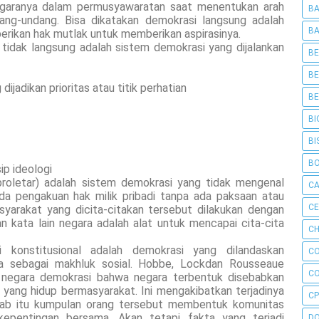
garanya dalam permusyawaratan saat menentukan arah
BA
ang-undang. Bisa dikatakan demokrasi langsung adalah
BA
berikan hak mutlak untuk memberikan aspirasinya.
tidak langsung adalah sistem demokrasi yang dijalankan
BE
BE
ijadikan prioritas atau titik perhatian
BE
BI
BI
B
ip ideologi
proletar) adalah sistem demokrasi yang tidak mengenal
C
ada pengakuan hak milik pribadi tanpa ada paksaan atau
C
yarakat yang dicita-citakan tersebut dilakukan dengan
 kata lain negara adalah alat untuk mencapai cita-cita
CH
i konstitusional adalah demokrasi yang dilandaskan
C
a sebagai makhluk sosial. Hobbe, Lockdan Rousseaue
C
negara demokrasi bahwa negara terbentuk disebabkan
 yang hidup bermasyarakat. Ini mengakibatkan terjadinya
CP
bab itu kumpulan orang tersebut membentuk komunitas
epentingan bersama. Akan tetapi fakta yang terjadi
D