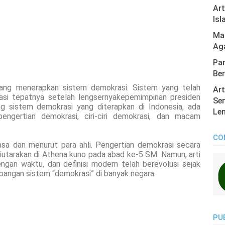
Ar
Isl
Mas
Ag
Pan
Ber
yang menerapkan sistem demokrasi. Sistem yang telah
Art
rmasi tepatnya setelah lengsernyakepemimpinan presiden
Sen
 sistem demokrasi yang diterapkan di Indonesia, ada
Len
engertian demokrasi, ciri-ciri demokrasi, dan macam
CO
asa dan menurut para ahli. Pengertian demokrasi secara
diutarakan di Athena kuno pada abad ke-5 SM. Namun, arti
 dengan waktu, dan definisi modern telah berevolusi sejak
angan sistem “demokrasi” di banyak negara.
PU