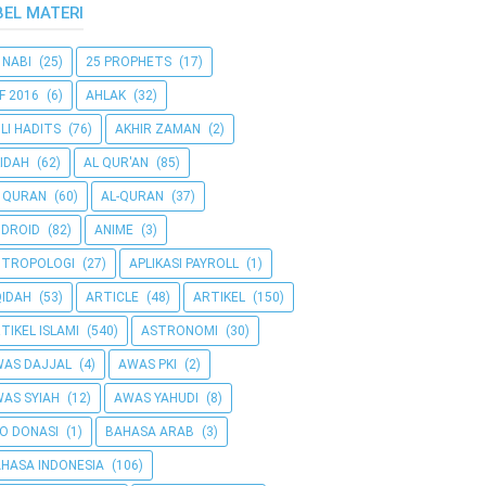
BEL MATERI
 NABI
(25)
25 PROPHETS
(17)
F 2016
(6)
AHLAK
(32)
LI HADITS
(76)
AKHIR ZAMAN
(2)
IDAH
(62)
AL QUR'AN
(85)
 QURAN
(60)
AL-QURAN
(37)
DROID
(82)
ANIME
(3)
NTROPOLOGI
(27)
APLIKASI PAYROLL
(1)
IDAH
(53)
ARTICLE
(48)
ARTIKEL
(150)
TIKEL ISLAMI
(540)
ASTRONOMI
(30)
AS DAJJAL
(4)
AWAS PKI
(2)
AS SYIAH
(12)
AWAS YAHUDI
(8)
O DONASI
(1)
BAHASA ARAB
(3)
HASA INDONESIA
(106)