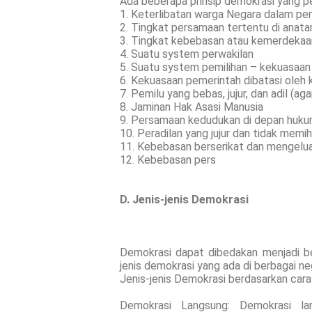
Ada beberapa prinsip demokrasi yang pen
1. Keterlibatan warga Negara dalam pe
2. Tingkat persamaan tertentu di anat
3. Tingkat kebebasan atau kemerdekaan 
4. Suatu system perwakilan
5. Suatu system pemilihan – kekuasaan
6. Kekuasaan pemerintah dibatasi oleh 
7. Pemilu yang bebas, jujur, dan adil (a
8. Jaminan Hak Asasi Manusia
9. Persamaan kedudukan di depan huk
10. Peradilan yang jujur dan tidak memi
11. Kebebasan berserikat dan mengelu
12. Kebebasan pers
D. Jenis-jenis Demokrasi
Demokrasi dapat dibedakan menjadi beb
jenis demokrasi yang ada di berbagai ne
Jenis-jenis Demokrasi berdasarkan cara 
Demokrasi Langsung: Demokrasi l