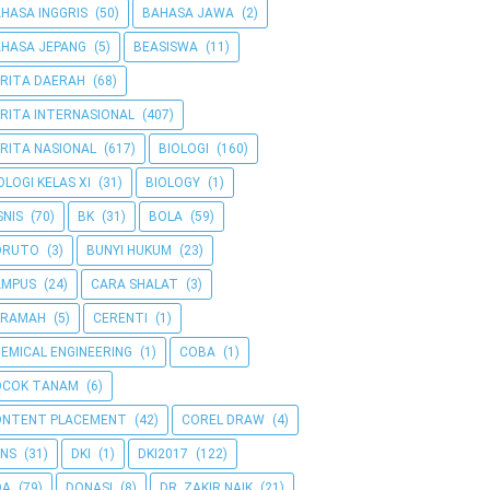
HASA INGGRIS
(50)
BAHASA JAWA
(2)
HASA JEPANG
(5)
BEASISWA
(11)
RITA DAERAH
(68)
RITA INTERNASIONAL
(407)
RITA NASIONAL
(617)
BIOLOGI
(160)
OLOGI KELAS XI
(31)
BIOLOGY
(1)
SNIS
(70)
BK
(31)
BOLA
(59)
ORUTO
(3)
BUNYI HUKUM
(23)
AMPUS
(24)
CARA SHALAT
(3)
ERAMAH
(5)
CERENTI
(1)
EMICAL ENGINEERING
(1)
COBA
(1)
OCOK TANAM
(6)
ONTENT PLACEMENT
(42)
COREL DRAW
(4)
NS
(31)
DKI
(1)
DKI2017
(122)
OA
(79)
DONASI
(8)
DR. ZAKIR NAIK
(21)