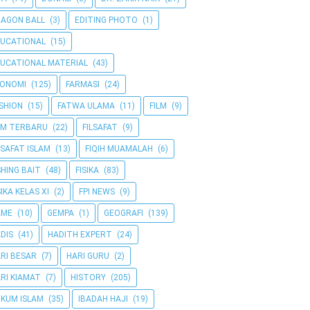
AGON BALL
(3)
EDITING PHOTO
(1)
UCATIONAL
(15)
UCATIONAL MATERIAL
(43)
KONOMI
(125)
FARMASI
(24)
SHION
(15)
FATWA ULAMA
(11)
FILM
(9)
LM TERBARU
(22)
FILSAFAT
(9)
LSAFAT ISLAM
(13)
FIQIH MUAMALAH
(6)
SHING BAIT
(48)
FISIKA
(83)
SIKA KELAS XI
(2)
FPI NEWS
(9)
AME
(10)
GEMPA
(1)
GEOGRAFI
(139)
DIS
(41)
HADITH EXPERT
(24)
RI BESAR
(7)
HARI GURU
(2)
RI KIAMAT
(7)
HISTORY
(205)
KUM ISLAM
(35)
IBADAH HAJI
(19)