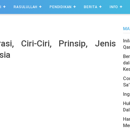
I
RASULULLAH
PENDIDIKAN
BERITA
INFO
MA
Ini
i, Ciri-Ciri, Prinsip, Jenis
Qa
sia
Ber
dal
Ke
Com
Sa'
Ing
Hu
Da
Har
Men