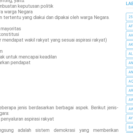
ting, yaitu:
LA
mbuatan keputusan politik
ara warga Negara
tertentu yang diakui dan dipakai oleh warga Negara.
25
AF
 mayoritas
konstitusi
AH
gar mendapat wakil rakyat yang sesuai aspirasi rakyat)
AK
um
AL
hak untuk mencapai keadilan
arkan pendapat
AN
A
AQ
AR
AW
erapa jenis berdasarkan berbagai aspek. Berikut jenis-
AW
gara:
penyaluran aspirasi rakyat
AY
BA
angsung adalah sistem demokrasi yang memberikan