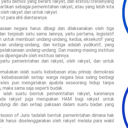
, yaitu demos yang berarti rakyat, dan kratos/crateinyang
artikan sebagai pemerintahan rakyat, atau yang lebih kita
 oleh rakyat dan untuk rakyat.
 para ahli diantaranya:
saan negara harus dibagi dan dilaksanakan oleh tiga
n terpisah satu sama lainnya, yaitu pertama, legislatif
 untuk membuat undang-undang, kedua, eksekutif yang
an undang-undang, dan ketiga adalah yudikatif, yang
elaksanaan undang-undang. Dan masing-masing institusi
 dipengaruhi oleh institusi lainnya.
aitu pemerintahan dari rakyat, oleh rakyat, dan untuk
mukakan ialah suatu kebebasan atau prinsip demokrasi
i kebebasanlah setiap warga negara bisa saling berbagi
oteles pun mengatakan apabila seseorang hidup tanpa
, maka sama saja seperti budak.
 ialah suatu bentuk pemerintahan rakyat, karenanya
ada rakyat juga merupakan HAM bagi rakyat untuk
ungi diri dari setiap paksaan dalam suatu badan yang
ission of Juris tadalah bentuk pemerintahan dimana hak
k harus diselenggarakan oleh rakyat melalui para wakil
.