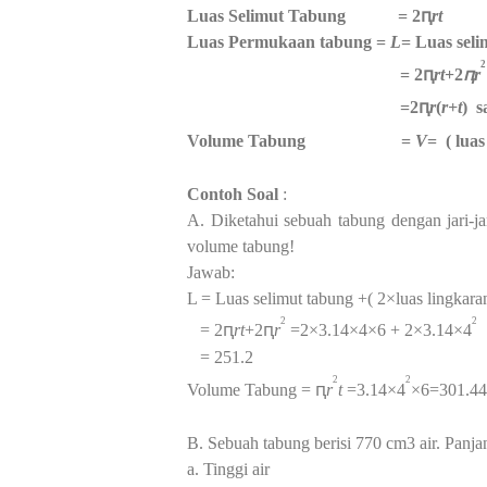
Luas Selimut Tabung = 2ԥ
rt
Luas Permukaan tabung =
L
= Luas seli
2
= 2ԥ
rt
+2
ԥr
=
2ԥ
r
(
r+t
)
s
Volume Tabung =
V
= ( luas 
Contoh Soal
:
A. Diketahui sebuah tabung dengan jari-j
volume tabung!
Jawab:
L = Luas selimut tabung +( 2×luas lingkara
2
2
= 2ԥ
rt
+2ԥ
r
=2×3.14×4×6 + 2×3.14×4
= 251.2
2
2
Volume Tabung = ԥ
r
t
=3.14×4
×6=301.44
B. Sebuah tabung berisi 770 cm3 air. Panjan
a.
Tinggi air