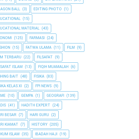
AGON BALL
(3)
EDITING PHOTO
(1)
UCATIONAL
(15)
UCATIONAL MATERIAL
(43)
KONOMI
(125)
FARMASI
(24)
SHION
(15)
FATWA ULAMA
(11)
FILM
(9)
LM TERBARU
(22)
FILSAFAT
(9)
LSAFAT ISLAM
(13)
FIQIH MUAMALAH
(6)
SHING BAIT
(48)
FISIKA
(83)
SIKA KELAS XI
(2)
FPI NEWS
(9)
AME
(10)
GEMPA
(1)
GEOGRAFI
(139)
DIS
(41)
HADITH EXPERT
(24)
RI BESAR
(7)
HARI GURU
(2)
RI KIAMAT
(7)
HISTORY
(205)
KUM ISLAM
(35)
IBADAH HAJI
(19)