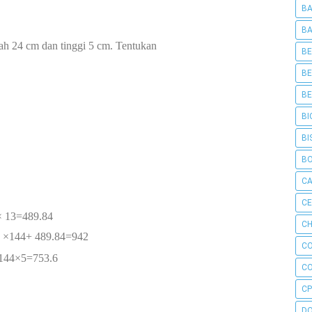
BA
BA
lah 24 cm dan tinggi 5 cm. Tentukan
BE
BE
BE
BI
BI
B
C
C
 × 13=489.84
CH
4 ×144+ 489.84=942
C
144×5=753.6
C
CP
D