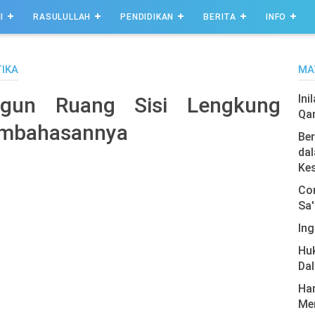
I
RASULULLAH
PENDIDIKAN
BERITA
INFO
IKA
MA
Ini
gun Ruang Sisi Lengkung
Qa
embahasannya
Ber
dal
Ke
Com
Sa'
Ing
Hu
Da
Har
Men