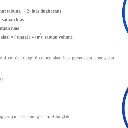
mut tabung +( 2×luas lingkaran)
satuan luas
atuan luas
2
alas) × ( tinggi ) = ԥ
r
t
satuan volume
ari 4 cm dan tinggi 6 cm tentukan luas permukaan tabung dan
n)
g jari-jari alas tabung 7 cm. Hitunglah