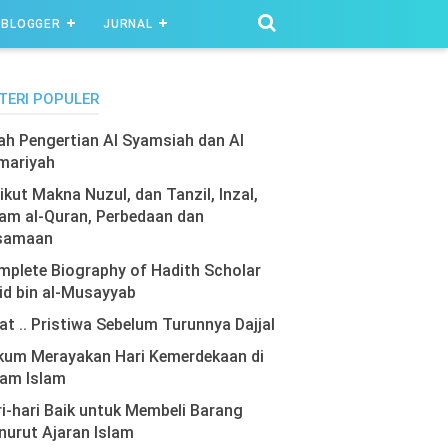
BLOGGER
JURNAL
TERI POPULER
lah Pengertian Al Syamsiah dan Al
mariyah
ikut Makna Nuzul, dan Tanzil, Inzal,
am al-Quran, Perbedaan dan
samaan
plete Biography of Hadith Scholar
id bin al-Musayyab
at .. Pristiwa Sebelum Turunnya Dajjal
kum Merayakan Hari Kemerdekaan di
lam Islam
i-hari Baik untuk Membeli Barang
urut Ajaran Islam