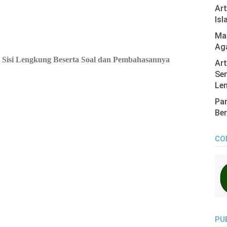
Ar
Isl
Mas
Ag
isi Lengkung Beserta Soal dan Pembahasannya
Art
Sen
Len
Pan
Ber
CO
PU