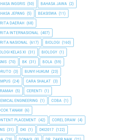
HASA INGGRIS
(50)
BAHASA JAWA
(2)
HASA JEPANG
(5)
BEASISWA
(11)
RITA DAERAH
(68)
RITA INTERNASIONAL
(407)
RITA NASIONAL
(617)
BIOLOGI
(160)
OLOGI KELAS XI
(31)
BIOLOGY
(1)
SNIS
(70)
BK
(31)
BOLA
(59)
ORUTO
(3)
BUNYI HUKUM
(23)
AMPUS
(24)
CARA SHALAT
(3)
ERAMAH
(5)
CERENTI
(1)
EMICAL ENGINEERING
(1)
COBA
(1)
OCOK TANAM
(6)
ONTENT PLACEMENT
(42)
COREL DRAW
(4)
NS
(31)
DKI
(1)
DKI2017
(122)
OA
(79)
DONASI
(8)
DR. ZAKIR NAIK
(21)