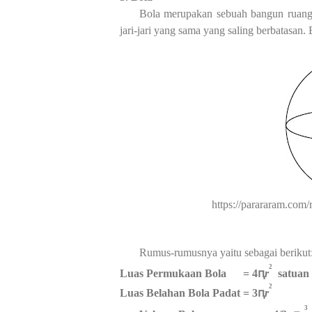
Bola merupakan sebuah bangun ruang y
jari-jari yang sama yang saling berbatasan. 
https://parararam.com
Rumus-rumusnya yaitu sebagai berikut
2
Luas Permukaan Bola
= 4ԥ
r
satuan 
2
Luas Belahan Bola Padat
= 3
ԥ
r
3