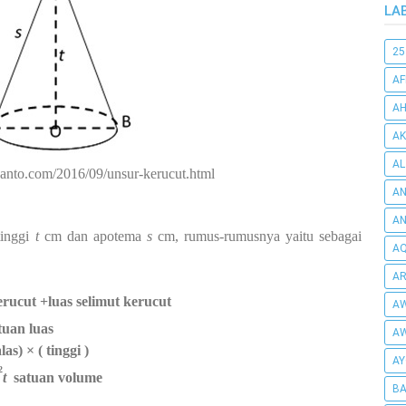
LA
25
AF
AH
AK
AL
janto.com/2016/09/unsur-kerucut.html
AN
A
tinggi
t
cm dan apotema
s
cm, rumus-rumusnya yaitu sebagai
AQ
AR
rucut +luas selimut kerucut
AW
tuan luas
AW
 × ( tinggi )
AY
2
t
satuan volume
BA