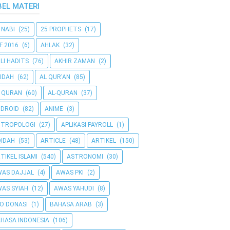
BEL MATERI
 NABI
(25)
25 PROPHETS
(17)
F 2016
(6)
AHLAK
(32)
LI HADITS
(76)
AKHIR ZAMAN
(2)
IDAH
(62)
AL QUR'AN
(85)
 QURAN
(60)
AL-QURAN
(37)
DROID
(82)
ANIME
(3)
NTROPOLOGI
(27)
APLIKASI PAYROLL
(1)
IDAH
(53)
ARTICLE
(48)
ARTIKEL
(150)
TIKEL ISLAMI
(540)
ASTRONOMI
(30)
AS DAJJAL
(4)
AWAS PKI
(2)
AS SYIAH
(12)
AWAS YAHUDI
(8)
O DONASI
(1)
BAHASA ARAB
(3)
HASA INDONESIA
(106)