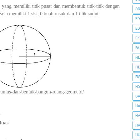
ang memiliki titik pusat dan membentuk titik-titik dengan
DR
Bola memiliki 1 sisi, 0 buah rusuk dan 1 titik sudut.
ED
ED
E
FA
FI
FI
FI
FI
/rumus-dan-bentuk-bangun-ruang-geometri/
G
HA
:
HA
luas
HA
HU