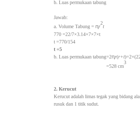
b.
Luas permukaan tabung
Jawab:
2
a. Volume Tabung = ԥ
r
t
770
=22/7×3.14×7×7×t
t
=770/154
t
=5
b. Luas permukaan tabung=
2ԥ
r
(
r+t
)=2
×(2
3
=528 cm
2. Kerucut
Kerucut adalah limas tegak yang bidang ala
rusuk dan 1 titik sudut.