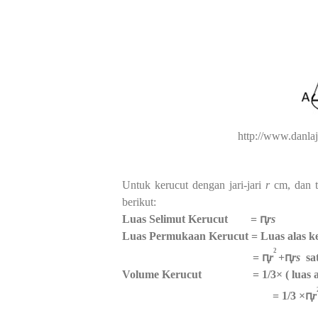
http://www.danla
Untuk kerucut dengan jari-jari
r
cm, dan 
berikut:
Luas Selimut Kerucut = ԥ
rs
Luas Permukaan Kerucut = Luas alas ke
2
= ԥ
r
+
ԥ
rs
sa
Volume Kerucut = 1/3× ( luas alas)
= 1/3 ×ԥ
r