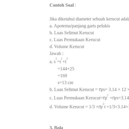
Contoh Soal
:
Jika diketahui diameter sebuah kerucut ada
a.
Apotema/panjang garis pelukis
b.
Luas Selimut Kerucut
c.
Luas Permukaan Kerucut
d.
Volume Kerucut
Jawab :
2
2
2
a. s
=r
+t
=144+25
=169
s=13 cm
b. Luas Selimut Kerucut = ԥrs= 3.14 × 12
2
c. Luas Permukaan Kerucut=ԥr
+
ԥrs=3.1
2
d. Volume Kerucut = 1/3 ×ԥr
t
=1/3
×3.14×
3. Bola